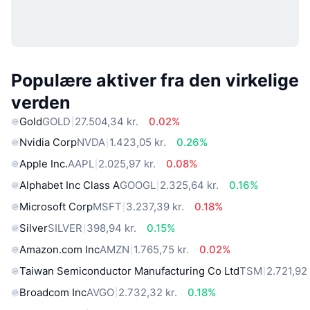
Populære aktiver fra den virkelige
verden
Gold
GOLD
27.504,34 kr.
0.02%
Nvidia Corp
NVDA
1.423,05 kr.
0.26%
Apple Inc.
AAPL
2.025,97 kr.
0.08%
Alphabet Inc Class A
GOOGL
2.325,64 kr.
0.16%
Microsoft Corp
MSFT
3.237,39 kr.
0.18%
Silver
SILVER
398,94 kr.
0.15%
Amazon.com Inc
AMZN
1.765,75 kr.
0.02%
Taiwan Semiconductor Manufacturing Co Ltd
TSM
2.721,92 
Broadcom Inc
AVGO
2.732,32 kr.
0.18%