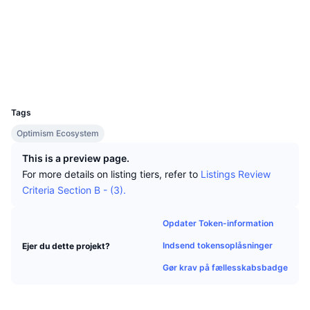
Tophandlere
Artikler
Indstrømninger/udstrømninger på børser
Sociale medier
DEX API
Omregner
Leaderboards
Spot
Kontrakter
Stemning
0x2513...1dd0d9
Virksomhed
Nyhedsbrev
Indikatorer
Populære
Derivativer
Explorers
optimistic.etherscan.io
Wallets
Priser
CMC Launch
Kommende
Kryptofrygt- og Kryptogrådighedsindeks.
UCID
22800
Ressourcer
CMC Labs
Nylig tilføjet
Altcoin-sæsonindeks
Tags
Optimism Ecosystem
CMC Max
Vindere & Tabere
Markedscyklusindikatorer
Dokumentation
This is a preview page.
Topnyheder
For more details on listing tiers, refer to
Listings Review
Mest besøgte
Bitcoin-dominans
FAQ
Criteria Section B - (3).
Telegram-bot
Community-stemning
CoinMarketCap 20-indeks
Opdater Token-information
AI-integrationer
Annoncér
Blockchain-rangering
CoinMarketCap 100-indeks
Indsend tokensoplåsninger
Ejer du dette projekt?
CMC Agent Hub
Gør krav på fællesskabsbadge
Forudsigelsesmarkeder
ETF-pengestrømme
Side-widgets
Markedsplads for færdigheder