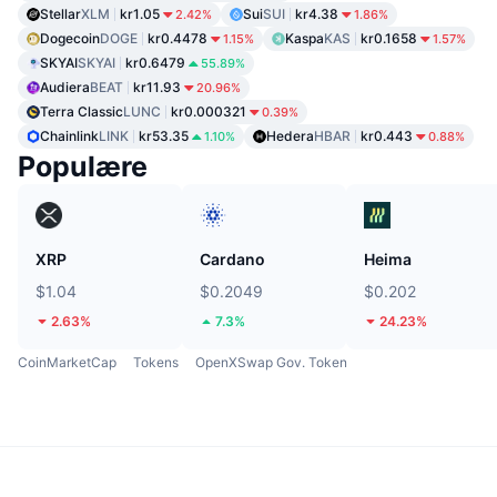
Stellar
XLM
kr1.05
Sui
SUI
kr4.38
2.42%
1.86%
Dogecoin
DOGE
kr0.4478
Kaspa
KAS
kr0.1658
1.15%
1.57%
SKYAI
SKYAI
kr0.6479
55.89%
Audiera
BEAT
kr11.93
20.96%
Terra Classic
LUNC
kr0.000321
0.39%
Chainlink
LINK
kr53.35
Hedera
HBAR
kr0.443
1.10%
0.88%
Populære
XRP
Cardano
Heima
$1.04
$0.2049
$0.202
2.63%
7.3%
24.23%
CoinMarketCap
Tokens
OpenXSwap Gov. Token