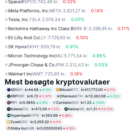
SpaceX
SPCX
742,46 kr.
0.32%
Meta Platforms, Inc.
META
3.821,27 kr.
0.14%
Tesla, Inc.
TSLA
2.074,34 kr.
0.07%
Berkshire Hathaway Inc Class B
BRK.B
3.398,95 kr.
0.17%
Eli Lilly And Co
LLY
7.726,93 kr.
0.10%
SK Hynix
SKHY
939,78 kr.
0.91%
Micron Technology Inc
MU
5.771,34 kr.
0.96%
JPmorgan Chase & Co
JPM
2.312,43 kr.
0.03%
Walmart Inc
WMT
725,93 kr.
0.16%
Mest besøgte kryptovalutaer
ADI
ADI
kr44.68
Bitcoin
BTC
kr417,772.00
0.10%
0.11%
XRP
XRP
kr6.72
Ethereum
ETH
kr12,362.06
2.37%
0.02%
Pi
PI
kr0.5853
Cardano
ADA
kr1.33
2.19%
7.54%
Solana
SOL
kr472.09
Heima
HEI
kr1.31
1.51%
24.23%
Hyperliquid
HYPE
kr363.86
0.86%
Zcash
ZEC
kr3,209.52
4.11%
Shiba Inu
SHIB
kr0.00003045
4.10%