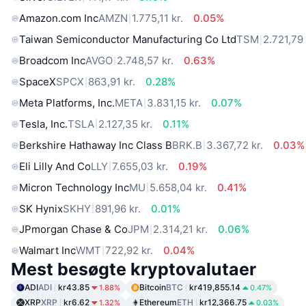
Amazon.com Inc
AMZN
1.775,11 kr.
0.05%
Taiwan Semiconductor Manufacturing Co Ltd
TSM
2.721,79 
Broadcom Inc
AVGO
2.748,57 kr.
0.63%
SpaceX
SPCX
863,91 kr.
0.28%
Meta Platforms, Inc.
META
3.831,15 kr.
0.07%
Tesla, Inc.
TSLA
2.127,35 kr.
0.11%
Berkshire Hathaway Inc Class B
BRK.B
3.367,72 kr.
0.03%
Eli Lilly And Co
LLY
7.655,03 kr.
0.19%
Micron Technology Inc
MU
5.658,04 kr.
0.41%
SK Hynix
SKHY
891,96 kr.
0.01%
JPmorgan Chase & Co
JPM
2.314,21 kr.
0.06%
Walmart Inc
WMT
722,92 kr.
0.04%
Mest besøgte kryptovalutaer
ADI
ADI
kr43.85
Bitcoin
BTC
kr419,855.14
1.88%
0.47%
XRP
XRP
kr6.62
Ethereum
ETH
kr12,366.75
1.32%
0.03%