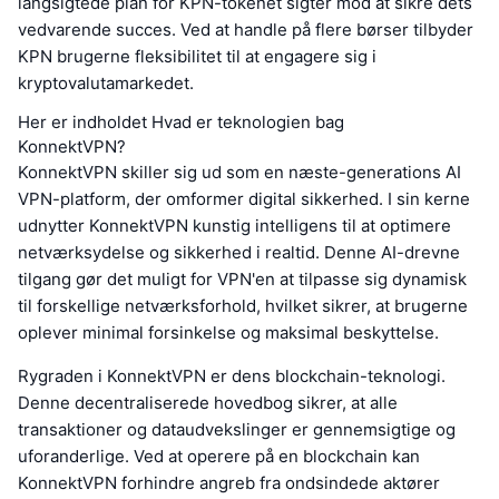
langsigtede plan for KPN-tokenet sigter mod at sikre dets
vedvarende succes. Ved at handle på flere børser tilbyder
KPN brugerne fleksibilitet til at engagere sig i
kryptovalutamarkedet.
Her er indholdet Hvad er teknologien bag
KonnektVPN?
KonnektVPN skiller sig ud som en næste-generations AI
VPN-platform, der omformer digital sikkerhed. I sin kerne
udnytter KonnektVPN kunstig intelligens til at optimere
netværksydelse og sikkerhed i realtid. Denne AI-drevne
tilgang gør det muligt for VPN'en at tilpasse sig dynamisk
til forskellige netværksforhold, hvilket sikrer, at brugerne
oplever minimal forsinkelse og maksimal beskyttelse.
Rygraden i KonnektVPN er dens blockchain-teknologi.
Denne decentraliserede hovedbog sikrer, at alle
transaktioner og dataudvekslinger er gennemsigtige og
uforanderlige. Ved at operere på en blockchain kan
KonnektVPN forhindre angreb fra ondsindede aktører