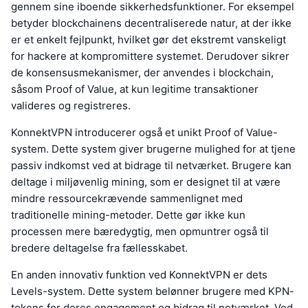
gennem sine iboende sikkerhedsfunktioner. For eksempel
betyder blockchainens decentraliserede natur, at der ikke
er et enkelt fejlpunkt, hvilket gør det ekstremt vanskeligt
for hackere at kompromittere systemet. Derudover sikrer
de konsensusmekanismer, der anvendes i blockchain,
såsom Proof of Value, at kun legitime transaktioner
valideres og registreres.
KonnektVPN introducerer også et unikt Proof of Value-
system. Dette system giver brugerne mulighed for at tjene
passiv indkomst ved at bidrage til netværket. Brugere kan
deltage i miljøvenlig mining, som er designet til at være
mindre ressourcekrævende sammenlignet med
traditionelle mining-metoder. Dette gør ikke kun
processen mere bæredygtig, men opmuntrer også til
bredere deltagelse fra fællesskabet.
En anden innovativ funktion ved KonnektVPN er dets
Levels-system. Dette system belønner brugere med KPN-
tokens for deres engagement og bidrag til netværket. Ved