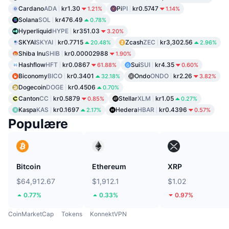
Cardano
ADA
kr1.30
Pi
PI
kr0.5747
1.21%
1.14%
Solana
SOL
kr476.49
0.78%
Hyperliquid
HYPE
kr351.03
3.20%
SKYAI
SKYAI
kr0.7715
Zcash
ZEC
kr3,302.56
20.48%
2.96%
Shiba Inu
SHIB
kr0.00002988
1.90%
Hashflow
HFT
kr0.0867
Sui
SUI
kr4.35
61.88%
0.60%
Biconomy
BICO
kr0.3401
Ondo
ONDO
kr2.26
32.18%
3.82%
Dogecoin
DOGE
kr0.4506
0.70%
Canton
CC
kr0.5879
Stellar
XLM
kr1.05
0.85%
0.27%
Kaspa
KAS
kr0.1697
Hedera
HBAR
kr0.4396
2.17%
0.57%
Populære
Bitcoin
Ethereum
XRP
$64,912.67
$1,912.1
$1.02
0.77%
0.33%
0.97%
CoinMarketCap
Tokens
KonnektVPN