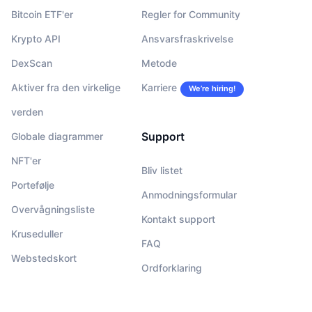
Bitcoin ETF'er
Regler for Community
Krypto API
Ansvarsfraskrivelse
DexScan
Metode
Aktiver fra den virkelige
Karriere
We’re hiring!
verden
Support
Globale diagrammer
NFT'er
Bliv listet
Portefølje
Anmodningsformular
Overvågningsliste
Kontakt support
Kruseduller
FAQ
Webstedskort
Ordforklaring