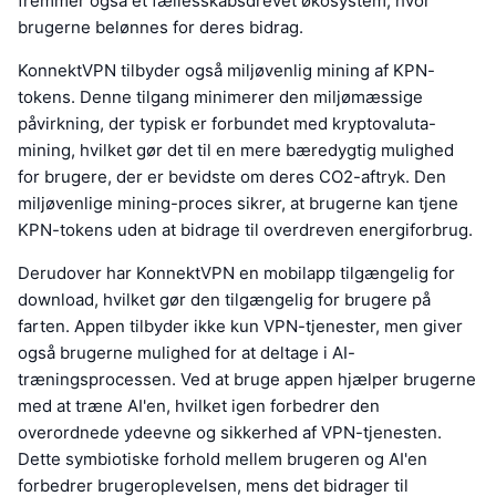
fremmer også et fællesskabsdrevet økosystem, hvor
brugerne belønnes for deres bidrag.
KonnektVPN tilbyder også miljøvenlig mining af KPN-
tokens. Denne tilgang minimerer den miljømæssige
påvirkning, der typisk er forbundet med kryptovaluta-
mining, hvilket gør det til en mere bæredygtig mulighed
for brugere, der er bevidste om deres CO2-aftryk. Den
miljøvenlige mining-proces sikrer, at brugerne kan tjene
KPN-tokens uden at bidrage til overdreven energiforbrug.
Derudover har KonnektVPN en mobilapp tilgængelig for
download, hvilket gør den tilgængelig for brugere på
farten. Appen tilbyder ikke kun VPN-tjenester, men giver
også brugerne mulighed for at deltage i AI-
træningsprocessen. Ved at bruge appen hjælper brugerne
med at træne AI'en, hvilket igen forbedrer den
overordnede ydeevne og sikkerhed af VPN-tjenesten.
Dette symbiotiske forhold mellem brugeren og AI'en
forbedrer brugeroplevelsen, mens det bidrager til