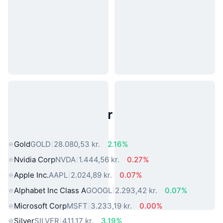
Populære aktiver fra den virkelige
verden
Gold
GOLD
28.080,53 kr.
2.16%
Nvidia Corp
NVDA
1.444,56 kr.
0.27%
Apple Inc.
AAPL
2.024,89 kr.
0.07%
Alphabet Inc Class A
GOOGL
2.293,42 kr.
0.07%
Microsoft Corp
MSFT
3.233,19 kr.
0.00%
Silver
SILVER
411,17 kr.
3.19%