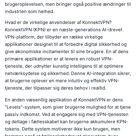
brugeroplevelsen, men bringer også positive ændringer til
industrien som helhed.
Hvad er de virkelige anvendelser af KonnektVPN?
KonnektVPN (KPN) er en næste-generations AI-drevet
VPN-platform, der tilbyder en række virkelige
applikationer designet til at forbedre digital sikkerhed og
give økonomiske incitamenter til sine brugere. En af dens
primære applikationer er at levere en robust VPN-
tjeneste, der udnytter kunstig intelligens til at optimere
netværksydelse og sikkerhed. Denne AI-integration sikrer,
at brugerne oplever en mere intuitiv og effektiv VPN-
tjeneste, der tilpasser sig deres behov i realtid.
En anden væsentlig applikation af KonnektVPN er dens
"Levels"-system, som giver brugerne mulighed for at tjene
passiv indkomst. Ved at engagere sig med VPN-tjenesten
og deltage i fællesskabet kan brugerne akkumulere KPN-
tokens. Dette system motiverer ikke kun brugen, men