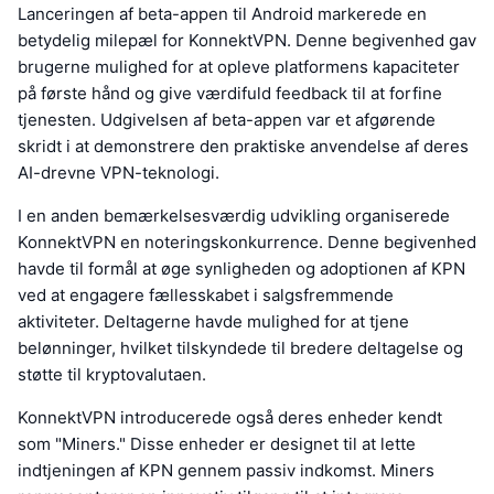
Lanceringen af beta-appen til Android markerede en
betydelig milepæl for KonnektVPN. Denne begivenhed gav
brugerne mulighed for at opleve platformens kapaciteter
på første hånd og give værdifuld feedback til at forfine
tjenesten. Udgivelsen af beta-appen var et afgørende
skridt i at demonstrere den praktiske anvendelse af deres
AI-drevne VPN-teknologi.
I en anden bemærkelsesværdig udvikling organiserede
KonnektVPN en noteringskonkurrence. Denne begivenhed
havde til formål at øge synligheden og adoptionen af KPN
ved at engagere fællesskabet i salgsfremmende
aktiviteter. Deltagerne havde mulighed for at tjene
belønninger, hvilket tilskyndede til bredere deltagelse og
støtte til kryptovalutaen.
KonnektVPN introducerede også deres enheder kendt
som "Miners." Disse enheder er designet til at lette
indtjeningen af KPN gennem passiv indkomst. Miners