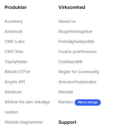
Produkter
Virksomhed
Academy
About us
Annoncér
Brugerbetingelser
CMC Labs
Fortrolighedspolitik
CMC Max
Cookie-præferencer
Topnyheder
Cookiepolitik
Bitcoin ETF'er
Regler for Community
Krypto API
Ansvarsfraskrivelse
DexScan
Metode
Aktiver fra den virkelige
Karriere
We’re hiring!
verden
Support
Globale diagrammer