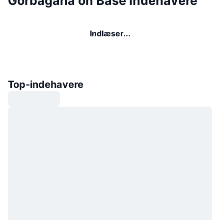
Gorbagana on Base indehavere
Indlæser...
Top-indehavere