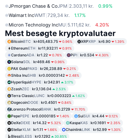
JPmorgan Chase & Co
JPM
2.303,11 kr.
0.99%
Walmart Inc
WMT
729,34 kr.
1.17%
Micron Technology Inc
MU
5.111,62 kr.
4.20%
Mest besøgte kryptovalutaer
Bitcoin
BTC
kr405,483.75
XRP
XRP
kr6.90
0.96%
1.39%
Ethereum
ETH
kr11,932.11
0.91%
Cardano
ADA
kr1.22
Pi
PI
kr0.534
0.76%
4.30%
Solana
SOL
kr469.46
0.96%
PAX Gold
PAXG
kr26,238.89
0.21%
Shiba Inu
SHIB
kr0.00003142
2.48%
Hyperliquid
HYPE
kr342.91
3.17%
Zcash
ZEC
kr3,136.04
2.53%
Terra Classic
LUNC
kr0.0003223
1.62%
Dogecoin
DOGE
kr0.4501
0.84%
Lorenzo Protocol
BANK
kr0.2729
11.70%
Pepe
PEPE
kr0.0000185
Sui
SUI
kr4.44
1.40%
0.12%
DeXe
DEXE
kr14.32
Kaspa
KAS
kr0.1691
5.32%
2.35%
Stellar
XLM
kr1.11
Chainlink
LINK
kr52.99
1.66%
1.30%
Bless
BLESS
kr0.1292
30.85%