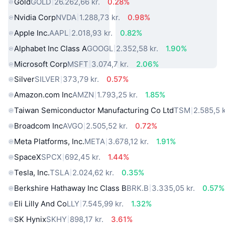
Gold
GOLD
26.262,66 kr.
0.28%
Nvidia Corp
NVDA
1.288,73 kr.
0.98%
Apple Inc.
AAPL
2.018,93 kr.
0.82%
Alphabet Inc Class A
GOOGL
2.352,58 kr.
1.90%
Microsoft Corp
MSFT
3.074,7 kr.
2.06%
Silver
SILVER
373,79 kr.
0.57%
Amazon.com Inc
AMZN
1.793,25 kr.
1.85%
Taiwan Semiconductor Manufacturing Co Ltd
TSM
2.585,5 k
Broadcom Inc
AVGO
2.505,52 kr.
0.72%
Meta Platforms, Inc.
META
3.678,12 kr.
1.91%
SpaceX
SPCX
692,45 kr.
1.44%
Tesla, Inc.
TSLA
2.024,62 kr.
0.35%
Berkshire Hathaway Inc Class B
BRK.B
3.335,05 kr.
0.57%
Eli Lilly And Co
LLY
7.545,99 kr.
1.32%
SK Hynix
SKHY
898,17 kr.
3.61%