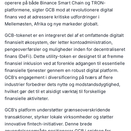
operere på både Binance Smart Chain og TRON-
platformene, sigter GCB mod at revolutionere digital
finans ved at adressere kritiske udfordringer i
Mellemøsten, Afrika og nye markeder globalt.
GCB-tokenet er en integreret del af et omfattende digitalt
finansielt økosystem, der letter kontoadministration,
pengeoverførsler og muligheder inden for decentraliseret
finans (DeFi). Dette utility-token er designet til at fremme
finansiel inklusion ved at forenkle adgangen til essentielle
finansielle tjenester gennem en robust digital platform.
GCB's engagement i diversificering på tværs af flere
industrier forbedrer dets nytte og modstandsdygtighed,
hvilket gør det til et alsidigt værktøj til forskellige
finansielle aktiviteter.
GCB's platform understøtter grænseoverskridende
transaktioner, styrker lokale virksomheder og støtter
innovative fintech-initiativer. Denne brede
anvendelsesområde positionerer GCB i spidsen for