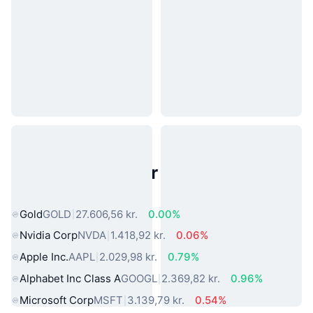
Populære aktiver fra den virkelige
verden
Gold
GOLD
27.606,56 kr.
0.00%
Nvidia Corp
NVDA
1.418,92 kr.
0.06%
Apple Inc.
AAPL
2.029,98 kr.
0.79%
Alphabet Inc Class A
GOOGL
2.369,82 kr.
0.96%
Microsoft Corp
MSFT
3.139,79 kr.
0.54%