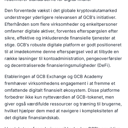
Den forventede vækst i det globale kryptovalutamarked
understreger yderligere relevansen af GCB's initiativer.
Efterhånden som flere virksomheder og enkeltpersoner
omfavner digitale aktiver, forventes efterspørgslen efter
sikre, effektive og inkluderende finansielle tjenester at
stige. GCB's robuste digitale platform er godt positioneret
til at imødekomme denne efterspørgsel ved at tilbyde en
række løsninger til kontoadministration, pengeoverførsler
og decentraliserede finansieringsmuligheder (DeFi).
Etableringen af GCB Exchange og GCB Academy
fremhæver virksomhedens engagement i at fremme et
omfattende digitalt finansielt økosystem. Disse platforme
forbedrer ikke kun nytteværdien af GCB-tokenet, men
giver også værdifulde ressourcer og træning til brugerne,
hvilket hjælper dem med at navigere i kompleksiteten af
det digitale finanslandskab.