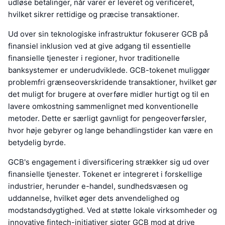
udløse betalinger, når varer er leveret og verificeret,
hvilket sikrer rettidige og præcise transaktioner.
Ud over sin teknologiske infrastruktur fokuserer GCB på
finansiel inklusion ved at give adgang til essentielle
finansielle tjenester i regioner, hvor traditionelle
banksystemer er underudviklede. GCB-tokenet muliggør
problemfri grænseoverskridende transaktioner, hvilket gør
det muligt for brugere at overføre midler hurtigt og til en
lavere omkostning sammenlignet med konventionelle
metoder. Dette er særligt gavnligt for pengeoverførsler,
hvor høje gebyrer og lange behandlingstider kan være en
betydelig byrde.
GCB's engagement i diversificering strækker sig ud over
finansielle tjenester. Tokenet er integreret i forskellige
industrier, herunder e-handel, sundhedsvæsen og
uddannelse, hvilket øger dets anvendelighed og
modstandsdygtighed. Ved at støtte lokale virksomheder og
innovative fintech-initiativer sigter GCB mod at drive