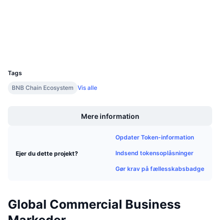
Kommende salg
Finansieringsrenter
Lær og tjen
bscscan.com
Explorers
Wallets
Kalendere
UCID
32068
ICO-kalender
Tags
BNB Chain Ecosystem
Vis alle
Begivenhedskalender
Boost
Mere information
Opdater Token-information
Indsend tokensoplåsninger
Ejer du dette projekt?
Gør krav på fællesskabsbadge
Global Commercial Business