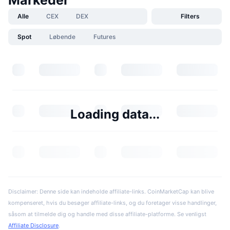
Markeder
Alle
CEX
DEX
Filters
Spot
Løbende
Futures
Loading data...
Disclaimer: Denne side kan indeholde affiliate-links. CoinMarketCap kan blive
kompenseret, hvis du besøger affiliate-links, og du foretager visse handlinger,
såsom at tilmelde dig og handle med disse affiliate-platforme. Se venligst
Affiliate Disclosure
.