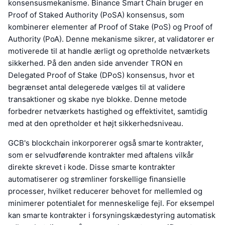
konsensusmekanisme. Binance Smart Chain bruger en
Proof of Staked Authority (PoSA) konsensus, som
kombinerer elementer af Proof of Stake (PoS) og Proof of
Authority (PoA). Denne mekanisme sikrer, at validatorer er
motiverede til at handle ærligt og opretholde netværkets
sikkerhed. På den anden side anvender TRON en
Delegated Proof of Stake (DPoS) konsensus, hvor et
begrænset antal delegerede vælges til at validere
transaktioner og skabe nye blokke. Denne metode
forbedrer netværkets hastighed og effektivitet, samtidig
med at den opretholder et højt sikkerhedsniveau.
GCB's blockchain inkorporerer også smarte kontrakter,
som er selvudførende kontrakter med aftalens vilkår
direkte skrevet i kode. Disse smarte kontrakter
automatiserer og strømliner forskellige finansielle
processer, hvilket reducerer behovet for mellemled og
minimerer potentialet for menneskelige fejl. For eksempel
kan smarte kontrakter i forsyningskædestyring automatisk