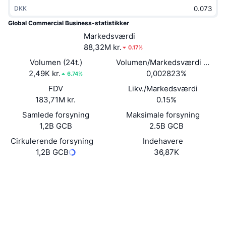
Populære
DKK
Krypto-ETF'er
Learn
CMC MCP
Global Commercial Business-statistikker
Ny
Bitcoin ETF'er
Markedsværdi
x402
Nyheder
88,32M kr.
0.17%
Krypto
Ethereum ETF'er
Volumen (24t.)
Volumen/Markedsværdi (24 ti
Academy
2,49K kr.
0,002823%
6.74%
Politik
Teknisk analyse
FDV
Likv./Markedsværdi
Undersøgelser
183,71M kr.
0.15%
Sport
RSI
Videoer
Samlede forsyning
Maksimale forsyning
1,2B GCB
2.5B GCB
Finans
MACD
Ordforklaring
Cirkulerende forsyning
Indehavere
1,2B GCB
36,87K
Teknologi
Derivativer
Kampagner
Hjemmeside
Website
Whitepaper
Sociale medier
NFT
Oversigt
Airdrops
Kontrakter
0x84f7...737342
3.7
Samlet NFT-statistikker
Bedømmelse (CertiK)
Likvidationer
Diamant-belønninger
Audits