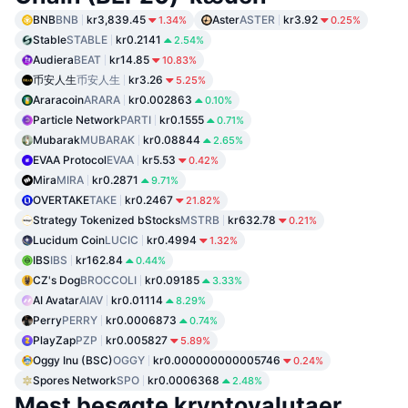
BNB
BNB
kr3,839.45
Aster
ASTER
kr3.92
1.34%
0.25%
Stable
STABLE
kr0.2141
2.54%
Audiera
BEAT
kr14.85
10.83%
币安人生
币安人生
kr3.26
5.25%
Araracoin
ARARA
kr0.002863
0.10%
Particle Network
PARTI
kr0.1555
0.71%
Mubarak
MUBARAK
kr0.08844
2.65%
EVAA Protocol
EVAA
kr5.53
0.42%
Mira
MIRA
kr0.2871
9.71%
OVERTAKE
TAKE
kr0.2467
21.82%
Strategy Tokenized bStocks
MSTRB
kr632.78
0.21%
Lucidum Coin
LUCIC
kr0.4994
1.32%
IBS
IBS
kr162.84
0.44%
CZ's Dog
BROCCOLI
kr0.09185
3.33%
AI Avatar
AIAV
kr0.01114
8.29%
Perry
PERRY
kr0.0006873
0.74%
PlayZap
PZP
kr0.005827
5.89%
Oggy Inu (BSC)
OGGY
kr0.000000000005746
0.24%
Spores Network
SPO
kr0.0006368
2.48%
Mest besøgte kryptovalutaer