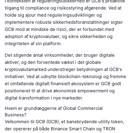
I konteksten af reguleringsusikkerhed er GCB's proaktive
tilgang til compliance og risikostyring afgørende. Ved at
holde sig ajour med reguleringsudviklinger og
implementere robuste sikkerhedsforanstaltninger sigter
GCB mod at mindske de risici, der er forbundet med
adoption af kryptovalutaer, og sikre sikkerheden og
integriteten af sin platform.
Det stigende antal virksomheder, der bruger digitale
aktiver, og den forventede vækst i det globale
kryptovalutamarked understreger betydningen af GCB's
initiativer. Ved at udnytte blockchain-teknologi og fremme
et omfattende digitalt finansielt økosystem er GCB godt
positioneret til at drive økonomisk empowerment og
digital transformation i nye markeder.
Hvem er grundlæggerne af Global Commercial
Business?
Velkommen til GCB (GCB), et banebrydende utility token,
der opererer på både Binance Smart Chain og TRON