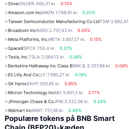
Silver
SILVER
400,31 kr.
0.15%
Amazon.com Inc
AMZN
1.769,91 kr.
0.23%
Taiwan Semiconductor Manufacturing Co Ltd
TSM
2.662,41 
Broadcom Inc
AVGO
2.707,43 kr.
0.05%
Meta Platforms, Inc.
META
3.807,27 kr.
0.15%
SpaceX
SPCX
703,4 kr.
0.31%
Tesla, Inc.
TSLA
2.084,13 kr.
0.08%
Berkshire Hathaway Inc Class B
BRK.B
3.357,66 kr.
0.08%
Eli Lilly And Co
LLY
7.590,27 kr.
0.18%
SK Hynix
SKHY
920,85 kr.
5.85%
Micron Technology Inc
MU
5.601,3 kr.
3.17%
JPmorgan Chase & Co
JPM
2.332,06 kr.
0.24%
Walmart Inc
WMT
731,08 kr.
0.49%
Populære tokens på BNB Smart
Chain (BEP20)-kæden