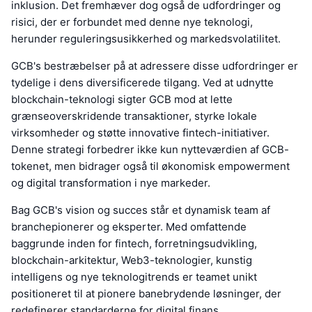
inklusion. Det fremhæver dog også de udfordringer og
risici, der er forbundet med denne nye teknologi,
herunder reguleringsusikkerhed og markedsvolatilitet.
GCB's bestræbelser på at adressere disse udfordringer er
tydelige i dens diversificerede tilgang. Ved at udnytte
blockchain-teknologi sigter GCB mod at lette
grænseoverskridende transaktioner, styrke lokale
virksomheder og støtte innovative fintech-initiativer.
Denne strategi forbedrer ikke kun nytteværdien af GCB-
tokenet, men bidrager også til økonomisk empowerment
og digital transformation i nye markeder.
Bag GCB's vision og succes står et dynamisk team af
branchepionerer og eksperter. Med omfattende
baggrunde inden for fintech, forretningsudvikling,
blockchain-arkitektur, Web3-teknologier, kunstig
intelligens og nye teknologitrends er teamet unikt
positioneret til at pionere banebrydende løsninger, der
redefinerer standarderne for digital finans.