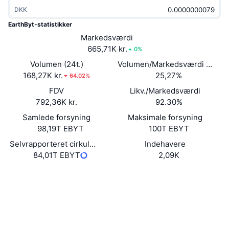
Populære
Krypto-ETF'er
DKK
Learn
CMC MCP
EarthByt-statistikker
Ny
Bitcoin ETF'er
Markedsværdi
x402
Nyheder
665,71K kr.
0%
Krypto
Ethereum ETF'er
Volumen (24t.)
Volumen/Markedsværdi (24 ti
Academy
168,27K kr.
25,27%
64.02%
Politik
Teknisk analyse
FDV
Likv./Markedsværdi
Undersøgelser
792,36K kr.
92.30%
Sport
RSI
Videoer
Samlede forsyning
Maksimale forsyning
98,19T EBYT
100T EBYT
Finans
MACD
Ordforklaring
Selvrapporteret cirkulerende forsyning
Indehavere
84,01T EBYT
2,09K
Teknologi
Derivativer
Kampagner
Hjemmeside
Website
Whitepaper
Sociale medier
NFT
Oversigt
Airdrops
Kontrakter
0x0D1A...7e6ab2
3.3
Samlet NFT-statistikker
Bedømmelse (CertiK)
Likvidationer
Diamant-belønninger
Explorers
bscscan.com