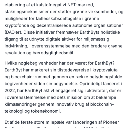
etablering af et kulstofnegativt NFT-marked,
stakningsmekanismer der støtter grønne virksomheder, og
muligheder for fællesskabsdeltagelse i grønne
kryptofonde og decentraliserede autonome organisationer
(DAO'er). Disse initiativer fremhæver EarthByts holistiske
tilgang til at udnytte digitale aktiver for miljømæssig
indvirkning, i overensstemmelse med den bredere grønne
revolution og bæredygtighedsmål.
Hvilke nøglebegivenheder har der været for EarthByt?
EarthByt har markeret sin tilstedeværelse i kryptovaluta-
og blockchain-rummet gennem en række betydningsfulde
begivenheder siden sin begyndelse. Oprindeligt lanceret i
2022, har EarthByt aktivt engageret sig i aktiviteter, der er
i overensstemmelse med dets mission om at bekæmpe
klimaændringer gennem innovativ brug af blockchain-
teknologi og tokenøkonomi.
Et af de første store milepæle var lanceringen af Pioneer