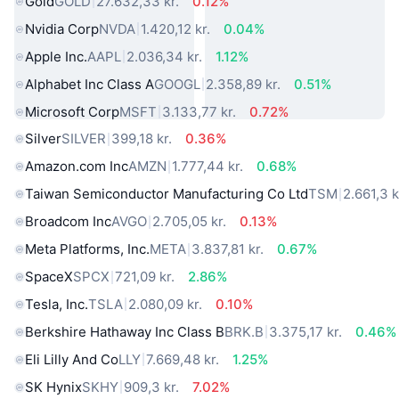
Gold
GOLD
27.632,33 kr.
0.12%
Nvidia Corp
NVDA
1.420,12 kr.
0.04%
Apple Inc.
AAPL
2.036,34 kr.
1.12%
Alphabet Inc Class A
GOOGL
2.358,89 kr.
0.51%
Microsoft Corp
MSFT
3.133,77 kr.
0.72%
Silver
SILVER
399,18 kr.
0.36%
Amazon.com Inc
AMZN
1.777,44 kr.
0.68%
Taiwan Semiconductor Manufacturing Co Ltd
TSM
2.661,3 k
Broadcom Inc
AVGO
2.705,05 kr.
0.13%
Meta Platforms, Inc.
META
3.837,81 kr.
0.67%
SpaceX
SPCX
721,09 kr.
2.86%
Tesla, Inc.
TSLA
2.080,09 kr.
0.10%
Berkshire Hathaway Inc Class B
BRK.B
3.375,17 kr.
0.46%
Eli Lilly And Co
LLY
7.669,48 kr.
1.25%
SK Hynix
SKHY
909,3 kr.
7.02%