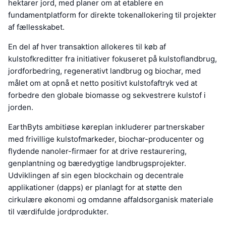
hektarer jord, med planer om at etablere en
fundamentplatform for direkte tokenallokering til projekter
af fællesskabet.
En del af hver transaktion allokeres til køb af
kulstofkreditter fra initiativer fokuseret på kulstoflandbrug,
jordforbedring, regenerativt landbrug og biochar, med
målet om at opnå et netto positivt kulstofaftryk ved at
forbedre den globale biomasse og sekvestrere kulstof i
jorden.
EarthByts ambitiøse køreplan inkluderer partnerskaber
med frivillige kulstofmarkeder, biochar-producenter og
flydende nanoler-firmaer for at drive restaurering,
genplantning og bæredygtige landbrugsprojekter.
Udviklingen af sin egen blockchain og decentrale
applikationer (dapps) er planlagt for at støtte den
cirkulære økonomi og omdanne affaldsorganisk materiale
til værdifulde jordprodukter.