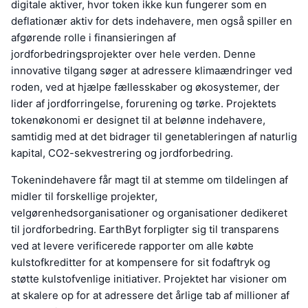
digitale aktiver, hvor token ikke kun fungerer som en
deflationær aktiv for dets indehavere, men også spiller en
afgørende rolle i finansieringen af
jordforbedringsprojekter over hele verden. Denne
innovative tilgang søger at adressere klimaændringer ved
roden, ved at hjælpe fællesskaber og økosystemer, der
lider af jordforringelse, forurening og tørke. Projektets
tokenøkonomi er designet til at belønne indehavere,
samtidig med at det bidrager til genetableringen af naturlig
kapital, CO2-sekvestrering og jordforbedring.
Tokenindehavere får magt til at stemme om tildelingen af
midler til forskellige projekter,
velgørenhedsorganisationer og organisationer dedikeret
til jordforbedring. EarthByt forpligter sig til transparens
ved at levere verificerede rapporter om alle købte
kulstofkreditter for at kompensere for sit fodaftryk og
støtte kulstofvenlige initiativer. Projektet har visioner om
at skalere op for at adressere det årlige tab af millioner af