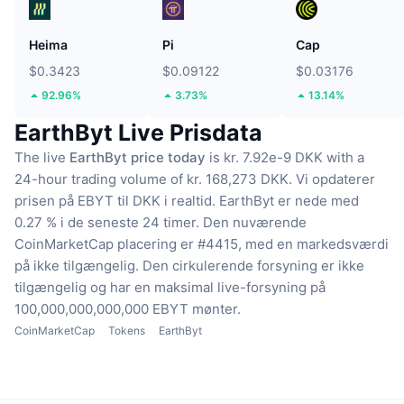
Heima
Pi
Cap
$0.3423
$0.09122
$0.03176
92.96%
3.73%
13.14%
EarthByt Live Prisdata
The live
EarthByt price today
is kr. 7.92e-9 DKK with a
24-hour trading volume of kr. 168,273 DKK.
Vi opdaterer
prisen på EBYT til DKK i realtid.
EarthByt er nede med
0.27 % i de seneste 24 timer.
Den nuværende
CoinMarketCap placering er #4415, med en markedsværdi
på ikke tilgængelig.
Den cirkulerende forsyning er ikke
tilgængelig
og har en maksimal live-forsyning på
100,000,000,000,000 EBYT mønter.
CoinMarketCap
Tokens
EarthByt