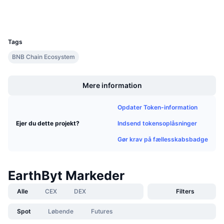
Kommende salg
Wallets
Finansieringsrenter
Lær og tjen
UCID
17926
Tags
Kalendere
BNB Chain Ecosystem
Boost
ICO-kalender
Mere information
Begivenhedskalender
Opdater Token-information
Indsend tokensoplåsninger
Ejer du dette projekt?
Gør krav på fællesskabsbadge
EarthByt Markeder
Alle
CEX
DEX
Filters
Spot
Løbende
Futures