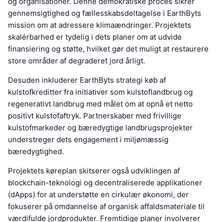
og organisationer. Denne demokratiske proces sikrer
gennemsigtighed og fællesskabsdeltagelse i EarthByts
mission om at adressere klimaændringer. Projektets
skalérbarhed er tydelig i dets planer om at udvide
finansiering og støtte, hvilket gør det muligt at restaurere
store områder af degraderet jord årligt.
Desuden inkluderer EarthByts strategi køb af
kulstofkreditter fra initiativer som kulstoflandbrug og
regenerativt landbrug med målet om at opnå et netto
positivt kulstofaftryk. Partnerskaber med frivillige
kulstofmarkeder og bæredygtige landbrugsprojekter
understreger dets engagement i miljømæssig
bæredygtighed.
Projektets køreplan skitserer også udviklingen af
blockchain-teknologi og decentraliserede applikationer
(dApps) for at understøtte en cirkulær økonomi, der
fokuserer på omdannelse af organisk affaldsmateriale til
værdifulde jordprodukter. Fremtidige planer involverer