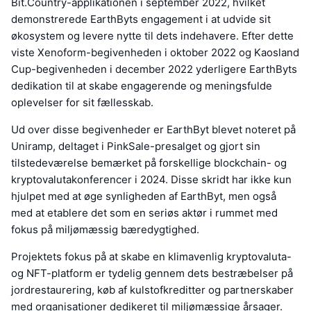
Bit.Country-applikationen i september 2022, hvilket
demonstrerede EarthByts engagement i at udvide sit
økosystem og levere nytte til dets indehavere. Efter dette
viste Xenoform-begivenheden i oktober 2022 og Kaosland
Cup-begivenheden i december 2022 yderligere EarthByts
dedikation til at skabe engagerende og meningsfulde
oplevelser for sit fællesskab.
Ud over disse begivenheder er EarthByt blevet noteret på
Uniramp, deltaget i PinkSale-presalget og gjort sin
tilstedeværelse bemærket på forskellige blockchain- og
kryptovalutakonferencer i 2024. Disse skridt har ikke kun
hjulpet med at øge synligheden af EarthByt, men også
med at etablere det som en seriøs aktør i rummet med
fokus på miljømæssig bæredygtighed.
Projektets fokus på at skabe en klimavenlig kryptovaluta-
og NFT-platform er tydelig gennem dets bestræbelser på
jordrestaurering, køb af kulstofkreditter og partnerskaber
med organisationer dedikeret til miljømæssige årsager.