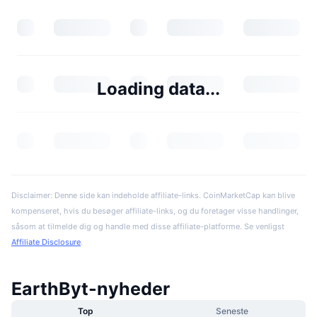
Loading data...
Disclaimer: Denne side kan indeholde affiliate-links. CoinMarketCap kan blive
kompenseret, hvis du besøger affiliate-links, og du foretager visse handlinger,
såsom at tilmelde dig og handle med disse affiliate-platforme. Se venligst
Affiliate Disclosure
.
EarthByt-nyheder
Top
Seneste