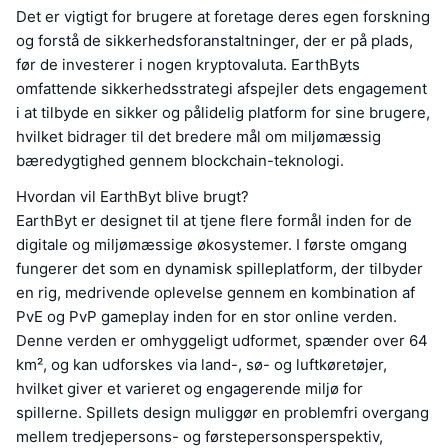
Det er vigtigt for brugere at foretage deres egen forskning
og forstå de sikkerhedsforanstaltninger, der er på plads,
før de investerer i nogen kryptovaluta. EarthByts
omfattende sikkerhedsstrategi afspejler dets engagement
i at tilbyde en sikker og pålidelig platform for sine brugere,
hvilket bidrager til det bredere mål om miljømæssig
bæredygtighed gennem blockchain-teknologi.
Hvordan vil EarthByt blive brugt?
EarthByt er designet til at tjene flere formål inden for de
digitale og miljømæssige økosystemer. I første omgang
fungerer det som en dynamisk spilleplatform, der tilbyder
en rig, medrivende oplevelse gennem en kombination af
PvE og PvP gameplay inden for en stor online verden.
Denne verden er omhyggeligt udformet, spænder over 64
km², og kan udforskes via land-, sø- og luftkøretøjer,
hvilket giver et varieret og engagerende miljø for
spillerne. Spillets design muliggør en problemfri overgang
mellem tredjepersons- og førstepersonsperspektiv,