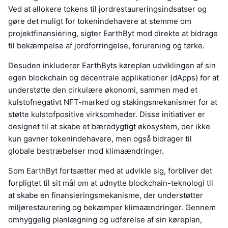
Ved at allokere tokens til jordrestaureringsindsatser og
gøre det muligt for tokenindehavere at stemme om
projektfinansiering, sigter EarthByt mod direkte at bidrage
til bekæmpelse af jordforringelse, forurening og tørke.
Desuden inkluderer EarthByts køreplan udviklingen af sin
egen blockchain og decentrale applikationer (dApps) for at
understøtte den cirkulære økonomi, sammen med et
kulstofnegativt NFT-marked og stakingsmekanismer for at
støtte kulstofpositive virksomheder. Disse initiativer er
designet til at skabe et bæredygtigt økosystem, der ikke
kun gavner tokenindehavere, men også bidrager til
globale bestræbelser mod klimaændringer.
Som EarthByt fortsætter med at udvikle sig, forbliver det
forpligtet til sit mål om at udnytte blockchain-teknologi til
at skabe en finansieringsmekanisme, der understøtter
miljørestaurering og bekæmper klimaændringer. Gennem
omhyggelig planlægning og udførelse af sin køreplan,