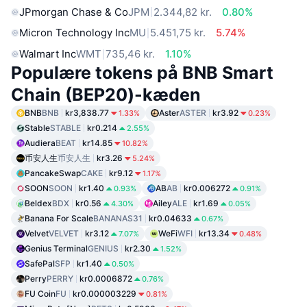
JPmorgan Chase & Co
JPM
2.344,82 kr.
0.80%
Micron Technology Inc
MU
5.451,75 kr.
5.74%
Walmart Inc
WMT
735,46 kr.
1.10%
Populære tokens på BNB Smart
Chain (BEP20)-kæden
BNB
BNB
kr3,838.77
Aster
ASTER
kr3.92
1.33%
0.23%
Stable
STABLE
kr0.214
2.55%
Audiera
BEAT
kr14.85
10.82%
币安人生
币安人生
kr3.26
5.24%
PancakeSwap
CAKE
kr9.12
1.17%
SOON
SOON
kr1.40
AB
AB
kr0.006272
0.93%
0.91%
Beldex
BDX
kr0.56
Ailey
ALE
kr1.69
4.30%
0.05%
Banana For Scale
BANANAS31
kr0.04633
0.67%
Velvet
VELVET
kr3.12
WeFi
WFI
kr13.34
7.07%
0.48%
Genius Terminal
GENIUS
kr2.30
1.52%
SafePal
SFP
kr1.40
0.50%
Perry
PERRY
kr0.0006872
0.76%
FU Coin
FU
kr0.000003229
0.81%