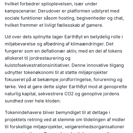
hvilket forbedrer spiloplevelsen, især under
kampscenarier. Derudover er platformen udstyret med
sociale funktioner såsom hosting, begivenheder og chat,
hvilket fremmer et livligt fællesskab af gamere.
Ud over dets spilnytte tager EarthByt en betydelig rolle i
miljøbevarelse og afbødning af klimaændringer. Det
fungerer som en deflationær aktiv, med en del af tokens
allokeret til jordrestaurering og
kulstofsekvestrationsinitiativer. Denne innovative tilgang
udnytter tokenøkonomi til at støtte miljøprojekter
fokuseret på at bekæmpe jordforringelse, forurening og
tørke. Ved at gøre dette sigter EarthByt mod at genoprette
naturlig kapital, sekvestrere CO2 og genoplive jordens
sundhed over hele kloden.
Tokenindehavere bliver bemyndiget til at deltage i
projektets retning ved at stemme om tildelingen af midler
til forskellige miljøprojekter, velgørenhedsorganisationer