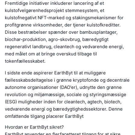
Fremtidige initiativer inkluderer lancering af et
kulstofvelgørenhedsprojekt stemmesystem, et
kulstofnegativt NFT-marked og stakingsmekanismer for
profitgrønne virksomheder, der tjener kulstofkreditter.
Disse bestræbelser spænder over bambusplantager,
biochar-produktion, agro-skovbrug, bæredygtigt
regenerativt landbrug, cleantech og vedvarende energi,
med målet om at bringe overskud tilbage til
tokenfællesskabet.
I sidste ende aspirerer EarthByt til at muliggøre
fællesskabsdeltagelse i grønne kryptofonde og decentrale
autonome organisationer (DAO'er), udnytte den grønne
revolution og miljømæssige, sociale og styringsmæssige
(ESG) muligheder inden for cleantech, agtech, biotech,
vedvarende energi og bæredygtighedssektorer. Denne
omfattende tilgang placerer EarthByt
Hvordan er EarthByt sikret?
EarthByt anvender en flerfacetteret tilgang for at sikre