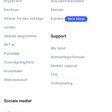
Krypto API
Ansvarsfraskrivelse
DexScan
Metode
Aktiver fra den virkelige
Karriere
We’re hiring!
verden
Support
Globale diagrammer
NFT'er
Bliv listet
Portefølje
Anmodningsformular
Overvågningsliste
Kontakt support
Kruseduller
FAQ
Webstedskort
Ordforklaring
Sociale medier