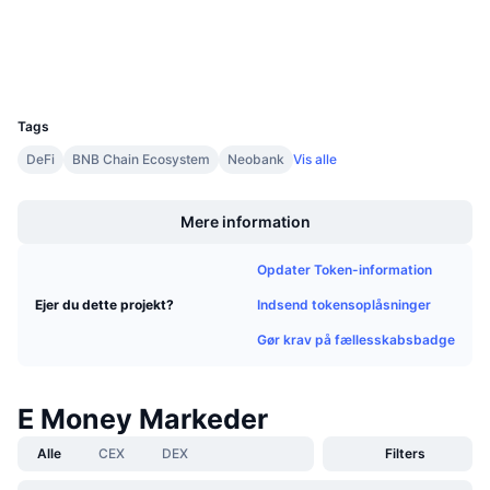
Kommende salg
Explorers
bscscan.com
Finansieringsrenter
Lær og tjen
Wallets
UCID
35407
Kalendere
Tags
ICO-kalender
DeFi
BNB Chain Ecosystem
Neobank
Vis alle
Boost
Begivenhedskalender
Mere information
Opdater Token-information
Indsend tokensoplåsninger
Ejer du dette projekt?
Gør krav på fællesskabsbadge
E Money Markeder
Alle
CEX
DEX
Filters