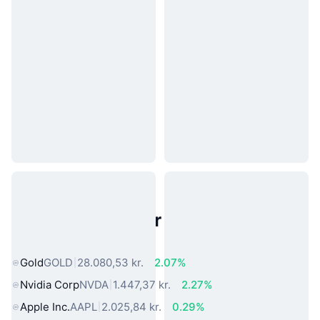
Populære aktiver fra den virkelige
verden
Gold
GOLD
28.080,53 kr.
2.07%
Nvidia Corp
NVDA
1.447,37 kr.
2.27%
Apple Inc.
AAPL
2.025,84 kr.
0.29%