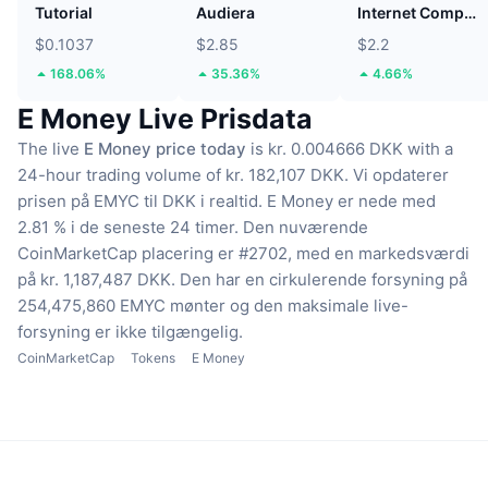
Tutorial
Audiera
Internet Computer
$0.1037
$2.85
$2.2
168.06%
35.36%
4.66%
E Money Live Prisdata
The live
E Money price today
is kr. 0.004666 DKK with a
24-hour trading volume of kr. 182,107 DKK.
Vi opdaterer
prisen på EMYC til DKK i realtid.
E Money er nede med
2.81 % i de seneste 24 timer.
Den nuværende
CoinMarketCap placering er #2702, med en markedsværdi
på kr. 1,187,487 DKK.
Den har en cirkulerende forsyning på
254,475,860 EMYC mønter
og den maksimale live-
forsyning er ikke tilgængelig.
CoinMarketCap
Tokens
E Money