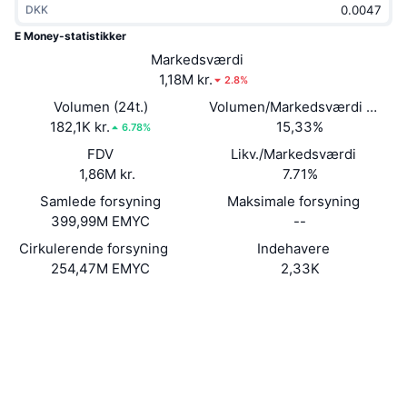
DKK
Populære
Krypto-ETF'er
Learn
CMC MCP
E Money-statistikker
Ny
Markedsværdi
Bitcoin ETF'er
x402
Nyheder
1,18M kr.
2.8%
Krypto
Ethereum ETF'er
Volumen (24t.)
Volumen/Markedsværdi (24 ti
Academy
182,1K kr.
15,33%
6.78%
Politik
FDV
Likv./Markedsværdi
Teknisk analyse
Undersøgelser
1,86M kr.
7.71%
Sport
Samlede forsyning
Maksimale forsyning
RSI
Videoer
399,99M EMYC
--
Finans
MACD
Cirkulerende forsyning
Indehavere
Ordforklaring
254,47M EMYC
2,33K
Teknologi
Hjemmeside
Website
Whitepaper
Derivativer
Kampagner
Sociale medier
NFT
Oversigt
Airdrops
Kontrakter
0xe3f5...d4624d
4.2
Bedømmelse (CertiK)
Samlet NFT-statistikker
Likvidationer
Diamant-belønninger
Audits