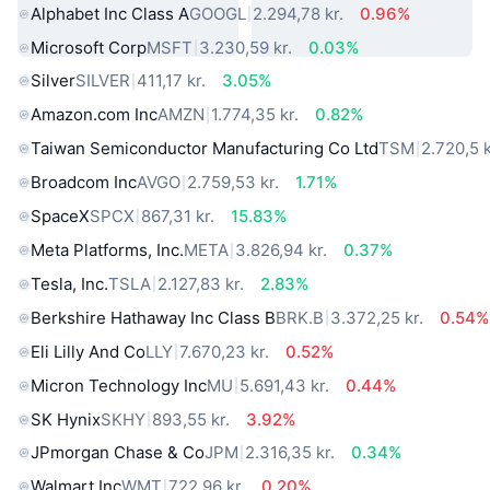
Alphabet Inc Class A
GOOGL
2.294,78 kr.
0.96%
Microsoft Corp
MSFT
3.230,59 kr.
0.03%
Silver
SILVER
411,17 kr.
3.05%
Amazon.com Inc
AMZN
1.774,35 kr.
0.82%
Taiwan Semiconductor Manufacturing Co Ltd
TSM
2.720,5 k
Broadcom Inc
AVGO
2.759,53 kr.
1.71%
SpaceX
SPCX
867,31 kr.
15.83%
Meta Platforms, Inc.
META
3.826,94 kr.
0.37%
Tesla, Inc.
TSLA
2.127,83 kr.
2.83%
Berkshire Hathaway Inc Class B
BRK.B
3.372,25 kr.
0.54%
Eli Lilly And Co
LLY
7.670,23 kr.
0.52%
Micron Technology Inc
MU
5.691,43 kr.
0.44%
SK Hynix
SKHY
893,55 kr.
3.92%
JPmorgan Chase & Co
JPM
2.316,35 kr.
0.34%
Walmart Inc
WMT
722,96 kr.
0.20%