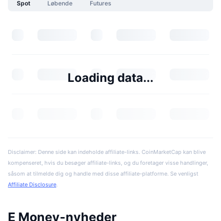
Spot
Løbende
Futures
Loading data...
Disclaimer: Denne side kan indeholde affiliate-links. CoinMarketCap kan blive
kompenseret, hvis du besøger affiliate-links, og du foretager visse handlinger,
såsom at tilmelde dig og handle med disse affiliate-platforme. Se venligst
Affiliate Disclosure
.
E Money-nyheder