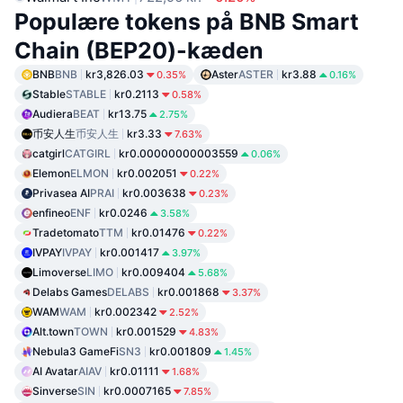
Populære tokens på BNB Smart
Chain (BEP20)-kæden
BNB
BNB
kr3,826.03
Aster
ASTER
kr3.88
0.35%
0.16%
Stable
STABLE
kr0.2113
0.58%
Audiera
BEAT
kr13.75
2.75%
币安人生
币安人生
kr3.33
7.63%
catgirl
CATGIRL
kr0.00000000003559
0.06%
Elemon
ELMON
kr0.002051
0.22%
Privasea AI
PRAI
kr0.003638
0.23%
enfineo
ENF
kr0.0246
3.58%
Tradetomato
TTM
kr0.01476
0.22%
IVPAY
IVPAY
kr0.001417
3.97%
Limoverse
LIMO
kr0.009404
5.68%
Delabs Games
DELABS
kr0.001868
3.37%
WAM
WAM
kr0.002342
2.52%
Alt.town
TOWN
kr0.001529
4.83%
Nebula3 GameFi
SN3
kr0.001809
1.45%
AI Avatar
AIAV
kr0.01111
1.68%
Sinverse
SIN
kr0.0007165
7.85%