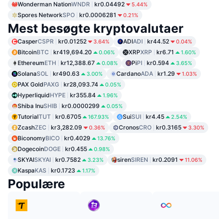
Wonderman Nation
WNDR
kr0.04492
5.44%
Spores Network
SPO
kr0.0006281
0.21%
Mest besøgte kryptovalutaer
Casper
CSPR
kr0.01252
ADI
ADI
kr44.52
3.64%
0.04%
Bitcoin
BTC
kr419,694.20
XRP
XRP
kr6.71
0.06%
1.60%
Ethereum
ETH
kr12,388.67
Pi
PI
kr0.594
0.08%
3.65%
Solana
SOL
kr490.63
Cardano
ADA
kr1.29
3.00%
1.03%
PAX Gold
PAXG
kr28,093.74
0.05%
Hyperliquid
HYPE
kr355.84
1.96%
Shiba Inu
SHIB
kr0.0000299
0.05%
Tutorial
TUT
kr0.6705
Sui
SUI
kr4.45
167.93%
2.54%
Zcash
ZEC
kr3,282.09
Cronos
CRO
kr0.3165
0.36%
3.30%
Biconomy
BICO
kr0.4029
13.76%
Dogecoin
DOGE
kr0.455
0.98%
SKYAI
SKYAI
kr0.7582
siren
SIREN
kr0.2091
3.23%
11.06%
Kaspa
KAS
kr0.1723
1.17%
Populære