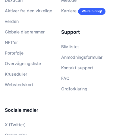
DexScan
Metode
Aktiver fra den virkelige
Karriere
We’re hiring!
verden
Support
Globale diagrammer
NFT'er
Bliv listet
Portefølje
Anmodningsformular
Overvågningsliste
Kontakt support
Kruseduller
FAQ
Webstedskort
Ordforklaring
Sociale medier
X (Twitter)