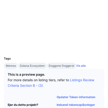
Tophandlere
Artikler
Indstrømninger/udstrømninger på børser
DEX API
Omregner
Sociale medier
Leaderboards
Spot
0xf74f...a9c508
Stemning
Virksomhed
Nyhedsbrev
Kontrakter
Indikatorer
Populære
Derivativer
etherscan.io
Priser
CMC Launch
Explorers
Kommende
Kryptofrygt- og Kryptogrådighedsindeks.
Ressourcer
CMC Labs
Nylig tilføjet
Altcoin-sæsonindeks
Wallets
CMC Max
UCID
Vindere & Tabere
Markedscyklusindikatorer
34349
Dokumentation
Tags
Topnyheder
Mest besøgte
Bitcoin-dominans
Memes
Solana Ecosystem
Doggone Doggerel
Vis alle
FAQ
Telegram-bot
Community-stemning
CoinMarketCap 20-indeks
This is a preview page.
For more details on listing tiers, refer to
Listings Review
AI-integrationer
Annoncér
Criteria Section B - (3).
Blockchain-rangering
CoinMarketCap 100-indeks
CMC Agent Hub
Opdater Token-information
Forudsigelsesmarkeder
ETF-pengestrømme
Side-widgets
Markedsplads for færdigheder
Indsend tokensoplåsninger
Ejer du dette projekt?