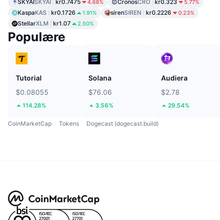
SKYAI
SKYAI
kr0.7475
Cronos
CRO
kr0.323
4.68%
5.77%
Kaspa
KAS
kr0.1726
siren
SIREN
kr0.2226
1.91%
0.23%
Stellar
XLM
kr1.07
2.50%
Populære
Tutorial
Solana
Audiera
$0.08055
$76.06
$2.78
114.28%
3.56%
29.54%
CoinMarketCap
Tokens
Dogecast (dogecast.build)