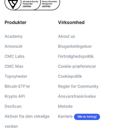
Produkter
Virksomhed
Academy
About us
Annoncér
Brugerbetingelser
CMC Labs
Fortrolighedspolitik
CMC Max
Cookie-præferencer
Topnyheder
Cookiepolitik
Bitcoin ETF'er
Regler for Community
Krypto API
Ansvarsfraskrivelse
DexScan
Metode
Aktiver fra den virkelige
Karriere
We’re hiring!
verden