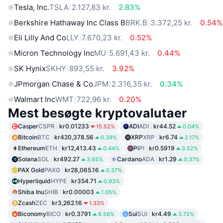
Tesla, Inc.
TSLA
2.127,83 kr.
2.83%
Berkshire Hathaway Inc Class B
BRK.B
3.372,25 kr.
0.54%
Eli Lilly And Co
LLY
7.670,23 kr.
0.52%
Micron Technology Inc
MU
5.691,43 kr.
0.44%
SK Hynix
SKHY
893,55 kr.
3.92%
JPmorgan Chase & Co
JPM
2.316,35 kr.
0.34%
Walmart Inc
WMT
722,96 kr.
0.20%
Mest besøgte kryptovalutaer
Casper
CSPR
kr0.01233
ADI
ADI
kr44.52
15.52%
0.04%
Bitcoin
BTC
kr420,378.56
XRP
XRP
kr6.74
0.39%
2.17%
Ethereum
ETH
kr12,413.43
Pi
PI
kr0.5919
0.44%
3.52%
Solana
SOL
kr492.27
Cardano
ADA
kr1.29
3.65%
0.37%
PAX Gold
PAXG
kr28,065.16
0.37%
Hyperliquid
HYPE
kr354.71
0.93%
Shiba Inu
SHIB
kr0.00003
1.05%
Zcash
ZEC
kr3,262.16
1.33%
Biconomy
BICO
kr0.3791
Sui
SUI
kr4.49
8.56%
3.72%