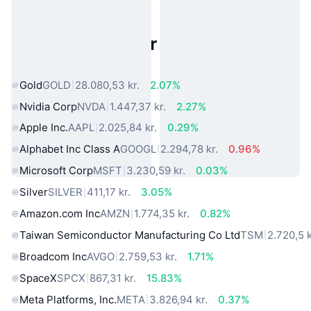
Populære aktiver fra den virkelige
verden
Gold
GOLD
28.080,53 kr.
2.07%
Nvidia Corp
NVDA
1.447,37 kr.
2.27%
Apple Inc.
AAPL
2.025,84 kr.
0.29%
Alphabet Inc Class A
GOOGL
2.294,78 kr.
0.96%
Microsoft Corp
MSFT
3.230,59 kr.
0.03%
Silver
SILVER
411,17 kr.
3.05%
Amazon.com Inc
AMZN
1.774,35 kr.
0.82%
Taiwan Semiconductor Manufacturing Co Ltd
TSM
2.720,5 k
Broadcom Inc
AVGO
2.759,53 kr.
1.71%
SpaceX
SPCX
867,31 kr.
15.83%
Meta Platforms, Inc.
META
3.826,94 kr.
0.37%