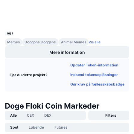
Kommende salg
Explorers
bscscan.com
Finansieringsrenter
Lær og tjen
Wallets
UCID
13429
Kalendere
Tags
ICO-kalender
Memes
Doggone Doggerel
Animal Memes
Vis alle
Mere information
Begivenhedskalender
Opdater Token-information
Indsend tokensoplåsninger
Ejer du dette projekt?
Gør krav på fællesskabsbadge
Doge Floki Coin Markeder
Alle
CEX
DEX
Filters
Spot
Løbende
Futures