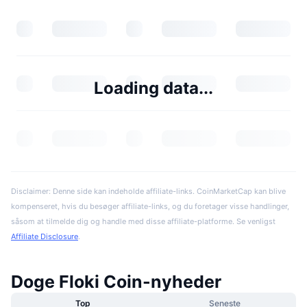
Loading data...
Disclaimer: Denne side kan indeholde affiliate-links. CoinMarketCap kan blive
kompenseret, hvis du besøger affiliate-links, og du foretager visse handlinger,
såsom at tilmelde dig og handle med disse affiliate-platforme. Se venligst
Affiliate Disclosure
.
Doge Floki Coin-nyheder
Top
Seneste