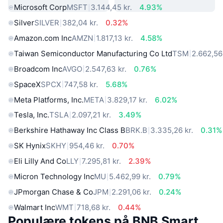
Microsoft Corp
MSFT
3.144,45 kr.
4.93%
Silver
SILVER
382,04 kr.
0.32%
Amazon.com Inc
AMZN
1.817,13 kr.
4.58%
Taiwan Semiconductor Manufacturing Co Ltd
TSM
2.662,56 
Broadcom Inc
AVGO
2.547,63 kr.
0.76%
SpaceX
SPCX
747,58 kr.
5.68%
Meta Platforms, Inc.
META
3.829,17 kr.
6.02%
Tesla, Inc.
TSLA
2.097,21 kr.
3.49%
Berkshire Hathaway Inc Class B
BRK.B
3.335,26 kr.
0.31%
SK Hynix
SKHY
954,46 kr.
0.70%
Eli Lilly And Co
LLY
7.295,81 kr.
2.39%
Micron Technology Inc
MU
5.462,99 kr.
0.79%
JPmorgan Chase & Co
JPM
2.291,06 kr.
0.24%
Walmart Inc
WMT
718,68 kr.
0.44%
Populære tokens på BNB Smart