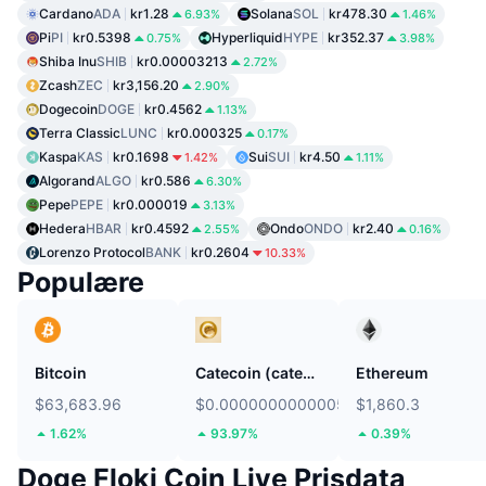
Cardano
ADA
kr1.28
Solana
SOL
kr478.30
6.93%
1.46%
Pi
PI
kr0.5398
Hyperliquid
HYPE
kr352.37
0.75%
3.98%
Shiba Inu
SHIB
kr0.00003213
2.72%
Zcash
ZEC
kr3,156.20
2.90%
Dogecoin
DOGE
kr0.4562
1.13%
Terra Classic
LUNC
kr0.000325
0.17%
Kaspa
KAS
kr0.1698
Sui
SUI
kr4.50
1.42%
1.11%
Algorand
ALGO
kr0.586
6.30%
Pepe
PEPE
kr0.000019
3.13%
Hedera
HBAR
kr0.4592
Ondo
ONDO
kr2.40
2.55%
0.16%
Lorenzo Protocol
BANK
kr0.2604
10.33%
Populære
Bitcoin
Catecoin (catecoin.shop)
Ethereum
$63,683.96
$0.0000000000005774
$1,860.3
1.62%
93.97%
0.39%
Doge Floki Coin Live Prisdata