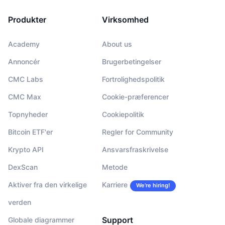
Produkter
Virksomhed
Academy
About us
Annoncér
Brugerbetingelser
CMC Labs
Fortrolighedspolitik
CMC Max
Cookie-præferencer
Topnyheder
Cookiepolitik
Bitcoin ETF'er
Regler for Community
Krypto API
Ansvarsfraskrivelse
DexScan
Metode
Aktiver fra den virkelige
Karriere
We’re hiring!
verden
Support
Globale diagrammer