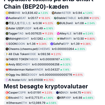
Chain (BEP20)-kæden
BNB
BNB
kr3,836.42
Aster
ASTER
kr3.94
1.23%
1.24%
Audiera
BEAT
kr20.17
Stable
STABLE
kr0.206
18.32%
2.12%
币安人生
币安人生
kr3.56
BUILDon
B
kr1.08
5.22%
2.54%
Aster USDF
USDF
kr6.49
0.16%
Tagger
TAG
kr0.007625
Ailey
ALE
kr1.69
11.23%
0.24%
Midnight
NIGHT
kr0.1262
WeFi
WFI
kr13.50
2.16%
0.80%
SOON
SOON
kr1.36
SafePal
SFP
kr1.39
3.34%
0.38%
Cheems (cheems.pet)
CHEEMS
kr0.000003264
2.55%
48 Club Token
KOGE
kr392.56
2.21%
TABOO TOKEN
TABOO
kr0.00006167
0.19%
Andy BSC
ANDY
kr0.000000006258
0.32%
Wonderman Nation
WNDR
kr0.04327
1.14%
Oggy Inu (BSC)
OGGY
kr0.000000000005776
0.51%
AI Avatar
AIAV
kr0.01008
0.70%
Mest besøgte kryptovalutaer
Casper
CSPR
kr0.01191
ADI
ADI
kr44.75
3.23%
0.18%
Bitcoin
BTC
kr413,773.11
XRP
XRP
kr6.98
1.80%
0.68%
Ethereum
ETH
kr12,089.79
0.58%