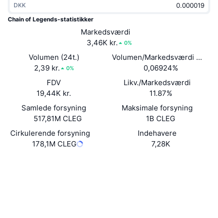
DKK
Populære
Krypto-ETF'er
Learn
CMC MCP
Chain of Legends-statistikker
Ny
Markedsværdi
Bitcoin ETF'er
x402
Nyheder
3,46K kr.
0%
Krypto
Ethereum ETF'er
Volumen (24t.)
Volumen/Markedsværdi (24 ti
Academy
2,39 kr.
0,06924%
0%
Politik
FDV
Likv./Markedsværdi
Teknisk analyse
Undersøgelser
19,44K kr.
11.87%
Sport
Samlede forsyning
Maksimale forsyning
RSI
Videoer
517,81M CLEG
1B CLEG
Finans
MACD
Cirkulerende forsyning
Indehavere
Ordforklaring
178,1M CLEG
7,28K
Teknologi
Hjemmeside
Website
Whitepaper
Derivativer
Kampagner
NFT
Sociale medier
Oversigt
Airdrops
Kontrakter
Samlet NFT-statistikker
0x4027...bB27AB
Likvidationer
3.5
Diamant-belønninger
Bedømmelse (CertiK)