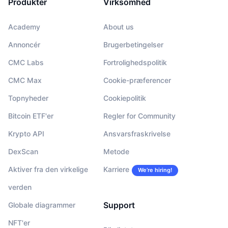
Produkter
Virksomhed
Academy
About us
Annoncér
Brugerbetingelser
CMC Labs
Fortrolighedspolitik
CMC Max
Cookie-præferencer
Topnyheder
Cookiepolitik
Bitcoin ETF'er
Regler for Community
Krypto API
Ansvarsfraskrivelse
DexScan
Metode
Aktiver fra den virkelige
Karriere
We’re hiring!
verden
Support
Globale diagrammer
NFT'er