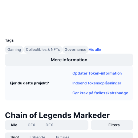
Kommende salg
bscscan.com
Finansieringsrenter
Explorers
Lær og tjen
Wallets
UCID
Kalendere
20488
Tags
ICO-kalender
Gaming
Collectibles & NFTs
Governance
Vis alle
Begivenhedskalender
Mere information
Opdater Token-information
Indsend tokensoplåsninger
Ejer du dette projekt?
Gør krav på fællesskabsbadge
Chain of Legends Markeder
Alle
CEX
DEX
Filters
Spot
Løbende
Futures