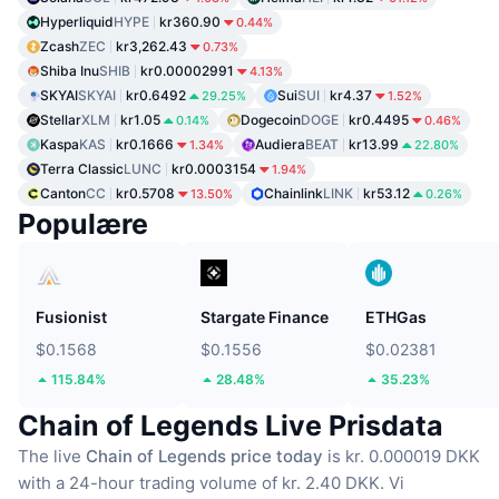
Hyperliquid
HYPE
kr360.90
0.44%
Zcash
ZEC
kr3,262.43
0.73%
Shiba Inu
SHIB
kr0.00002991
4.13%
SKYAI
SKYAI
kr0.6492
Sui
SUI
kr4.37
29.25%
1.52%
Stellar
XLM
kr1.05
Dogecoin
DOGE
kr0.4495
0.14%
0.46%
Kaspa
KAS
kr0.1666
Audiera
BEAT
kr13.99
1.34%
22.80%
Terra Classic
LUNC
kr0.0003154
1.94%
Canton
CC
kr0.5708
Chainlink
LINK
kr53.12
13.50%
0.26%
Populære
Fusionist
Stargate Finance
ETHGas
$0.1568
$0.1556
$0.02381
115.84%
28.48%
35.23%
Chain of Legends Live Prisdata
The live
Chain of Legends price today
is kr. 0.000019 DKK
with a 24-hour trading volume of kr. 2.40 DKK.
Vi