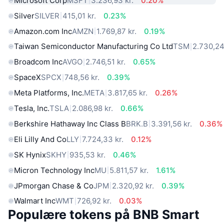
Microsoft Corp
MSFT
3.236,93 kr.
0.20%
Silver
SILVER
415,01 kr.
0.23%
Amazon.com Inc
AMZN
1.769,87 kr.
0.19%
Taiwan Semiconductor Manufacturing Co Ltd
TSM
2.730,24
Broadcom Inc
AVGO
2.746,51 kr.
0.65%
SpaceX
SPCX
748,56 kr.
0.39%
Meta Platforms, Inc.
META
3.817,65 kr.
0.26%
Tesla, Inc.
TSLA
2.086,98 kr.
0.66%
Berkshire Hathaway Inc Class B
BRK.B
3.391,56 kr.
0.36%
Eli Lilly And Co
LLY
7.724,33 kr.
0.12%
SK Hynix
SKHY
935,53 kr.
0.46%
Micron Technology Inc
MU
5.811,57 kr.
1.61%
JPmorgan Chase & Co
JPM
2.320,92 kr.
0.39%
Walmart Inc
WMT
726,92 kr.
0.03%
Populære tokens på BNB Smart