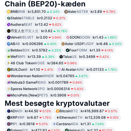
Chain (BEP20)-kæden
BNB
BNB
kr3,851.70
Aster
ASTER
kr3.89
0.34%
0.79%
Stable
STABLE
kr0.2132
0.37%
Audiera
BEAT
kr13.42
9.62%
币安人生
币安人生
kr3.62
10.78%
Velvet
VELVET
kr3.00
SOON
SOON
kr1.43
3.94%
1.86%
AB
AB
kr0.006296
Aster USDF
USDF
kr6.48
0.40%
0.20%
Beldex
BDX
kr0.5782
Four
FORM
kr1.35
3.25%
4.14%
WeFi
WFI
kr13.39
Talus
US
kr0.3499
0.39%
0.42%
48 Club Token
KOGE
kr384.65
0.96%
BUILDon
B
kr1.10
AI Avatar
AIAV
kr0.01133
2.41%
1.76%
Wonderman Nation
WNDR
kr0.04765
3.67%
Nebula3 GameFi
SN3
kr0.001789
0.94%
Spores Network
SPO
kr0.0006314
0.83%
MicroPets [New]
PETS
kr0.5906
0.01%
Mest besøgte kryptovalutaer
ADI
ADI
kr44.50
Bitcoin
BTC
kr416,999.87
0.13%
0.57%
XRP
XRP
kr6.67
Ethereum
ETH
kr12,339.08
1.75%
0.10%
Pi
PI
kr0.5618
Cardano
ADA
kr1.31
5.01%
7.04%
Solana
SOL
kr472.93
Heima
HEI
kr1.32
1.03%
61.12%