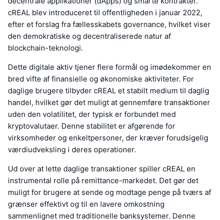
decentrale applikationer (dApps) og smarte kontrakter.
cREAL blev introduceret til offentligheden i januar 2022,
efter et forslag fra fællesskabets governance, hvilket viser
den demokratiske og decentraliserede natur af
blockchain-teknologi.
Dette digitale aktiv tjener flere formål og imødekommer en
bred vifte af finansielle og økonomiske aktiviteter. For
daglige brugere tilbyder cREAL et stabilt medium til daglig
handel, hvilket gør det muligt at gennemføre transaktioner
uden den volatilitet, der typisk er forbundet med
kryptovalutaer. Denne stabilitet er afgørende for
virksomheder og enkeltpersoner, der kræver forudsigelig
værdiudveksling i deres operationer.
Ud over at lette daglige transaktioner spiller cREAL en
instrumental rolle på remittance-markedet. Det gør det
muligt for brugere at sende og modtage penge på tværs af
grænser effektivt og til en lavere omkostning
sammenlignet med traditionelle banksystemer. Denne