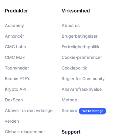
Produkter
Virksomhed
Academy
About us
Annoncér
Brugerbetingelser
CMC Labs
Fortrolighedspolitik
CMC Max
Cookie-præferencer
Topnyheder
Cookiepolitik
Bitcoin ETF'er
Regler for Community
Krypto API
Ansvarsfraskrivelse
DexScan
Metode
Aktiver fra den virkelige
Karriere
We’re hiring!
verden
Support
Globale diagrammer