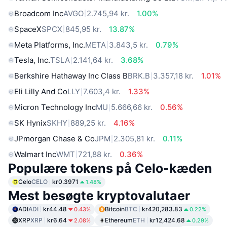
Broadcom Inc
AVGO
2.745,94 kr.
1.00%
SpaceX
SPCX
845,95 kr.
13.87%
Meta Platforms, Inc.
META
3.843,5 kr.
0.79%
Tesla, Inc.
TSLA
2.141,64 kr.
3.68%
Berkshire Hathaway Inc Class B
BRK.B
3.357,18 kr.
1.01%
Eli Lilly And Co
LLY
7.603,4 kr.
1.33%
Micron Technology Inc
MU
5.666,66 kr.
0.56%
SK Hynix
SKHY
889,25 kr.
4.16%
JPmorgan Chase & Co
JPM
2.305,81 kr.
0.11%
Walmart Inc
WMT
721,88 kr.
0.36%
Populære tokens på Celo-kæden
Celo
CELO
kr0.3971
1.48%
Mest besøgte kryptovalutaer
ADI
ADI
kr44.48
Bitcoin
BTC
kr420,283.83
0.43%
0.22%
XRP
XRP
kr6.64
Ethereum
ETH
kr12,424.68
2.08%
0.29%