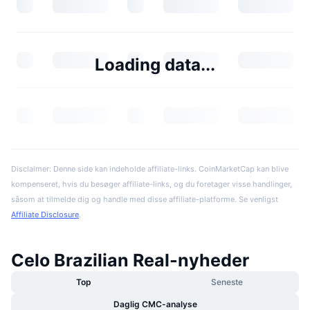
Loading data...
Disclaimer: Denne side kan indeholde affiliate-links. CoinMarketCap kan blive
kompenseret, hvis du besøger affiliate-links, og du foretager visse handlinger,
såsom at tilmelde dig og handle med disse affiliate-platforme. Se venligst
Affiliate Disclosure
.
Celo Brazilian Real-nyheder
Top
Seneste
Daglig CMC-analyse