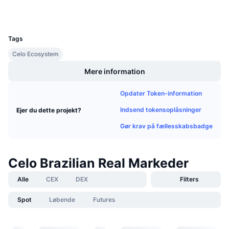
Explorers
Kommende salg
Finansieringsrenter
Lær og tjen
UCID
16385
Tags
Kalendere
Celo Ecosystem
Mere information
ICO-kalender
Opdater Token-information
Begivenhedskalender
Indsend tokensoplåsninger
Ejer du dette projekt?
Gør krav på fællesskabsbadge
Celo Brazilian Real Markeder
Alle
CEX
DEX
Filters
Spot
Løbende
Futures