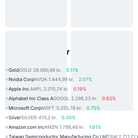
Populære aktiver fra den virkelige
verden
Gold
GOLD
28.090,99 kr.
0.11%
Nvidia Corp
NVDA
1.444,99 kr.
2.07%
Apple Inc.
AAPL
2.015,74 kr.
0.19%
Alphabet Inc Class A
GOOGL
2.298,33 kr.
0.62%
Microsoft Corp
MSFT
3.255,76 kr.
0.75%
Silver
SILVER
410,2 kr.
0.35%
Amazon.com Inc
AMZN
1.788,46 kr.
1.61%
Taiwan Semiconductor Manufacturing Co Ltd
TSM
2.711,71 