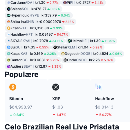
Cardano
ADA
kr1.30
Pi
PI
kr0.5727
2.77%
3.41%
Solana
SOL
kr478.27
0.62%
Hyperliquid
HYPE
kr359.79
0.04%
Shiba Inu
SHIB
kr0.00002978
2.12%
Zcash
ZEC
kr3,326.38
3.93%
Hashflow
HFT
kr0.09197
54.77%
SKYAI
SKYAI
kr0.7078
Heima
HEI
kr1.39
34.12%
11.79%
Sui
SUI
kr4.35
Stellar
XLM
kr1.04
0.55%
0.92%
Kaspa
KAS
kr0.169
Dogecoin
DOGE
kr0.4524
2.25%
0.96%
Canton
CC
kr0.6031
Ondo
ONDO
kr2.26
6.75%
5.87%
Audiera
BEAT
kr12.87
8.35%
Populære
Bitcoin
XRP
Hashflow
$64,998.97
$1.03
$0.01413
0.64%
1.47%
54.77%
Celo Brazilian Real Live Prisdata