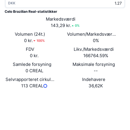
DKK
Populære
Krypto-ETF'er
Learn
CMC MCP
Celo Brazilian Real-statistikker
Ny
Markedsværdi
Bitcoin ETF'er
x402
Nyheder
143,29 kr.
0%
Krypto
Ethereum ETF'er
Volumen (24t.)
Volumen/Markedsværdi (24 ti
Academy
0 kr.
0%
100%
Politik
FDV
Likv./Markedsværdi
Teknisk analyse
Undersøgelser
0 kr.
166764.59%
Sport
Samlede forsyning
Maksimale forsyning
RSI
Videoer
0 CREAL
--
Finans
MACD
Selvrapporteret cirkulerende forsyning
Indehavere
Ordforklaring
113 CREAL
36,62K
Teknologi
Hjemmeside
Website
Derivativer
Kampagner
Sociale medier
NFT
Oversigt
Airdrops
Kontrakter
0xe853...Ab4787
3.2
Bedømmelse (CertiK)
Samlet NFT-statistikker
Likvidationer
Diamant-belønninger
celo.blockscout.com