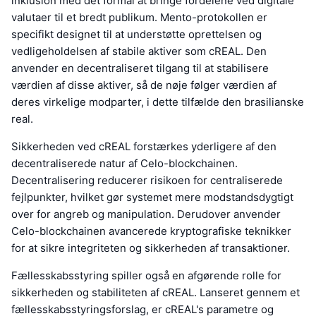
inklusion med det formål at bringe fordelene ved digitale
valutaer til et bredt publikum. Mento-protokollen er
specifikt designet til at understøtte oprettelsen og
vedligeholdelsen af stabile aktiver som cREAL. Den
anvender en decentraliseret tilgang til at stabilisere
værdien af disse aktiver, så de nøje følger værdien af
deres virkelige modparter, i dette tilfælde den brasilianske
real.
Sikkerheden ved cREAL forstærkes yderligere af den
decentraliserede natur af Celo-blockchainen.
Decentralisering reducerer risikoen for centraliserede
fejlpunkter, hvilket gør systemet mere modstandsdygtigt
over for angreb og manipulation. Derudover anvender
Celo-blockchainen avancerede kryptografiske teknikker
for at sikre integriteten og sikkerheden af transaktioner.
Fællesskabsstyring spiller også en afgørende rolle for
sikkerheden og stabiliteten af cREAL. Lanseret gennem et
fællesskabsstyringsforslag, er cREAL's parametre og