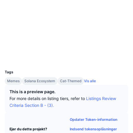
Tophandlere
Artikler
Indstrømninger/udstrømninger på børser
DEX API
Omregner
Sociale medier
Leaderboards
Spot
0x7Df0...D331a4
Stemning
Virksomhed
Nyhedsbrev
Kontrakter
Indikatorer
Populære
Derivativer
bscscan.com
Priser
CMC Launch
Explorers
Kommende
Kryptofrygt- og Kryptogrådighedsindeks.
Ressourcer
CMC Labs
Nylig tilføjet
Altcoin-sæsonindeks
Wallets
CMC Max
UCID
Vindere & Tabere
Markedscyklusindikatorer
31621
Dokumentation
Tags
Topnyheder
Mest besøgte
Bitcoin-dominans
Memes
Solana Ecosystem
Cat-Themed
Vis alle
FAQ
Telegram-bot
Community-stemning
CoinMarketCap 20-indeks
This is a preview page.
For more details on listing tiers, refer to
Listings Review
AI-integrationer
Annoncér
Criteria Section B - (3).
Blockchain-rangering
CoinMarketCap 100-indeks
CMC Agent Hub
Opdater Token-information
Forudsigelsesmarkeder
ETF-pengestrømme
Side-widgets
Markedsplads for færdigheder
Indsend tokensoplåsninger
Ejer du dette projekt?