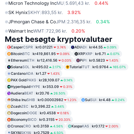
Micron Technology Inc
MU
5.691,43 kr.
0.44%
SK Hynix
SKHY
893,55 kr.
3.92%
JPmorgan Chase & Co
JPM
2.316,35 kr.
0.34%
Walmart Inc
WMT
722,96 kr.
0.20%
Mest besøgte kryptovalutaer
Casper
CSPR
kr0.01221
ADI
ADI
kr44.55
3.74%
0.09%
Bitcoin
BTC
kr419,861.95
XRP
XRP
kr6.71
0.09%
0.07%
Ethereum
ETH
kr12,416.56
Pi
PI
kr0.5823
0.03%
1.43%
Solana
SOL
kr495.02
Tutorial
TUT
kr0.9764
2.17%
165.07%
Cardano
ADA
kr1.27
1.43%
PAX Gold
PAXG
kr28,109.07
0.14%
Hyperliquid
HYPE
kr353.09
0.31%
Audiera
BEAT
kr20.76
26.50%
Shiba Inu
SHIB
kr0.00002982
Sui
SUI
kr4.48
1.23%
0.24%
Zcash
ZEC
kr3,396.22
3.44%
Dogecoin
DOGE
kr0.4538
0.18%
Biconomy
BICO
kr0.3155
20.33%
Cronos
CRO
kr0.3159
Kaspa
KAS
kr0.172
4.56%
2.00%
SKYAI
SKYAI
kr0.7529
4.50%