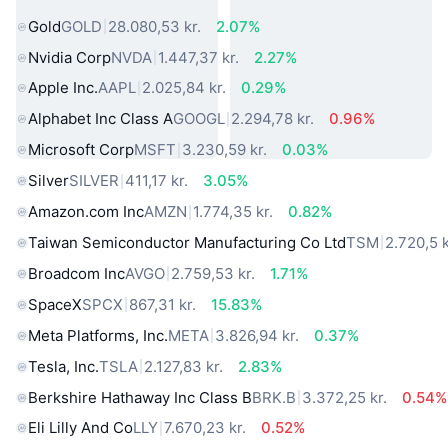
Gold
GOLD
28.080,53 kr.
2.07%
Nvidia Corp
NVDA
1.447,37 kr.
2.27%
Apple Inc.
AAPL
2.025,84 kr.
0.29%
Alphabet Inc Class A
GOOGL
2.294,78 kr.
0.96%
Microsoft Corp
MSFT
3.230,59 kr.
0.03%
Silver
SILVER
411,17 kr.
3.05%
Amazon.com Inc
AMZN
1.774,35 kr.
0.82%
Taiwan Semiconductor Manufacturing Co Ltd
TSM
2.720,5 k
Broadcom Inc
AVGO
2.759,53 kr.
1.71%
SpaceX
SPCX
867,31 kr.
15.83%
Meta Platforms, Inc.
META
3.826,94 kr.
0.37%
Tesla, Inc.
TSLA
2.127,83 kr.
2.83%
Berkshire Hathaway Inc Class B
BRK.B
3.372,25 kr.
0.54%
Eli Lilly And Co
LLY
7.670,23 kr.
0.52%