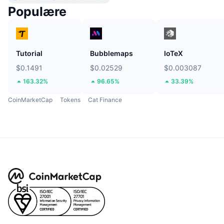
Populære
Tutorial
Bubblemaps
IoTeX
$0.1491
$0.02529
$0.003087
163.32%
96.65%
33.39%
CoinMarketCap
Tokens
Cat Finance