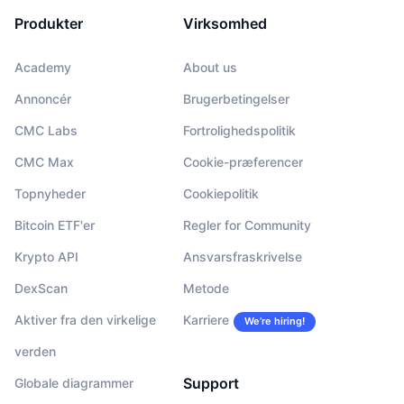
Produkter
Virksomhed
Academy
About us
Annoncér
Brugerbetingelser
CMC Labs
Fortrolighedspolitik
CMC Max
Cookie-præferencer
Topnyheder
Cookiepolitik
Bitcoin ETF'er
Regler for Community
Krypto API
Ansvarsfraskrivelse
DexScan
Metode
Aktiver fra den virkelige
Karriere
We’re hiring!
verden
Support
Globale diagrammer