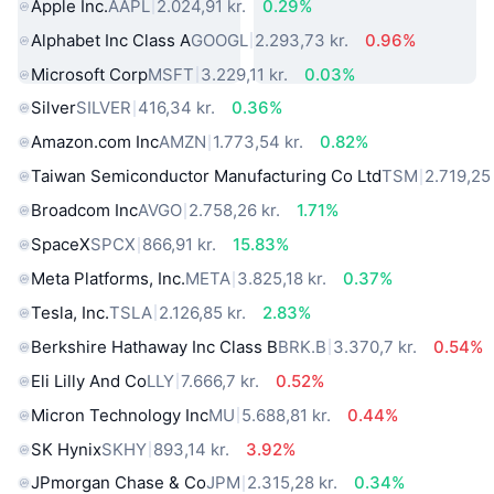
Apple Inc.
AAPL
2.024,91 kr.
0.29%
Alphabet Inc Class A
GOOGL
2.293,73 kr.
0.96%
Microsoft Corp
MSFT
3.229,11 kr.
0.03%
Silver
SILVER
416,34 kr.
0.36%
Amazon.com Inc
AMZN
1.773,54 kr.
0.82%
Taiwan Semiconductor Manufacturing Co Ltd
TSM
2.719,25 
Broadcom Inc
AVGO
2.758,26 kr.
1.71%
SpaceX
SPCX
866,91 kr.
15.83%
Meta Platforms, Inc.
META
3.825,18 kr.
0.37%
Tesla, Inc.
TSLA
2.126,85 kr.
2.83%
Berkshire Hathaway Inc Class B
BRK.B
3.370,7 kr.
0.54%
Eli Lilly And Co
LLY
7.666,7 kr.
0.52%
Micron Technology Inc
MU
5.688,81 kr.
0.44%
SK Hynix
SKHY
893,14 kr.
3.92%
JPmorgan Chase & Co
JPM
2.315,28 kr.
0.34%