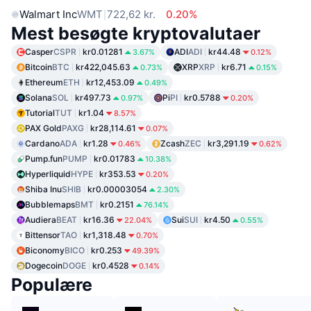
Walmart Inc
WMT
722,62 kr.
0.20%
Mest besøgte kryptovalutaer
Casper
CSPR
kr0.01281
ADI
ADI
kr44.48
3.67%
0.12%
Bitcoin
BTC
kr422,045.63
XRP
XRP
kr6.71
0.73%
0.15%
Ethereum
ETH
kr12,453.09
0.49%
Solana
SOL
kr497.73
Pi
PI
kr0.5788
0.97%
0.20%
Tutorial
TUT
kr1.04
8.57%
PAX Gold
PAXG
kr28,114.61
0.07%
Cardano
ADA
kr1.28
Zcash
ZEC
kr3,291.19
0.46%
0.62%
Pump.fun
PUMP
kr0.01783
10.38%
Hyperliquid
HYPE
kr353.53
0.20%
Shiba Inu
SHIB
kr0.00003054
2.30%
Bubblemaps
BMT
kr0.2151
76.14%
Audiera
BEAT
kr16.36
Sui
SUI
kr4.50
22.04%
0.55%
Bittensor
TAO
kr1,318.48
0.70%
Biconomy
BICO
kr0.253
49.39%
Dogecoin
DOGE
kr0.4528
0.14%
Populære