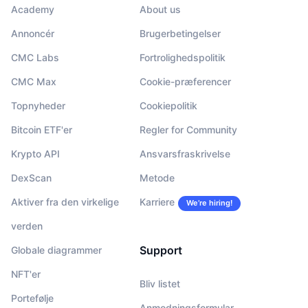
Academy
About us
Annoncér
Brugerbetingelser
CMC Labs
Fortrolighedspolitik
CMC Max
Cookie-præferencer
Topnyheder
Cookiepolitik
Bitcoin ETF'er
Regler for Community
Krypto API
Ansvarsfraskrivelse
DexScan
Metode
Aktiver fra den virkelige
Karriere
We’re hiring!
verden
Support
Globale diagrammer
NFT'er
Bliv listet
Portefølje
Anmodningsformular