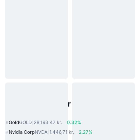
Populære aktiver fra den virkelige
verden
Gold
GOLD
28.193,47 kr.
0.32%
Nvidia Corp
NVDA
1.446,71 kr.
2.27%