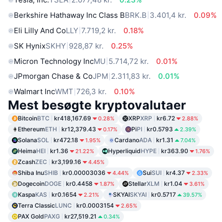
Berkshire Hathaway Inc Class B
BRK.B
3.401,4 kr.
0.09%
Eli Lilly And Co
LLY
7.719,2 kr.
0.18%
SK Hynix
SKHY
928,87 kr.
0.25%
Micron Technology Inc
MU
5.714,72 kr.
0.01%
JPmorgan Chase & Co
JPM
2.311,83 kr.
0.01%
Walmart Inc
WMT
726,3 kr.
0.10%
Mest besøgte kryptovalutaer
Bitcoin
BTC
kr418,167.69
XRP
XRP
kr6.72
0.28%
2.88%
Ethereum
ETH
kr12,379.43
Pi
PI
kr0.5793
0.17%
2.39%
Solana
SOL
kr472.18
Cardano
ADA
kr1.31
1.95%
7.04%
Heima
HEI
kr1.36
Hyperliquid
HYPE
kr363.90
21.22%
1.76%
Zcash
ZEC
kr3,199.16
4.45%
Shiba Inu
SHIB
kr0.00003036
Sui
SUI
kr4.37
4.44%
2.33%
Dogecoin
DOGE
kr0.4458
Stellar
XLM
kr1.04
1.87%
3.61%
Kaspa
KAS
kr0.1654
SKYAI
SKYAI
kr0.5717
2.21%
39.57%
Terra Classic
LUNC
kr0.0003154
2.65%
PAX Gold
PAXG
kr27,519.21
0.34%