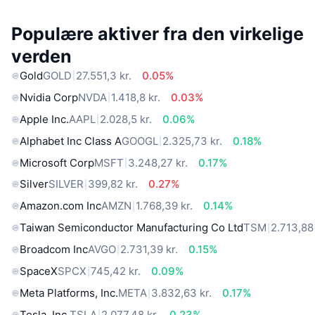
Populære aktiver fra den virkelige
verden
Gold
GOLD
27.551,3 kr.
0.05%
Nvidia Corp
NVDA
1.418,8 kr.
0.03%
Apple Inc.
AAPL
2.028,5 kr.
0.06%
Alphabet Inc Class A
GOOGL
2.325,73 kr.
0.18%
Microsoft Corp
MSFT
3.248,27 kr.
0.17%
Silver
SILVER
399,82 kr.
0.27%
Amazon.com Inc
AMZN
1.768,39 kr.
0.14%
Taiwan Semiconductor Manufacturing Co Ltd
TSM
2.713,88 
Broadcom Inc
AVGO
2.731,39 kr.
0.15%
SpaceX
SPCX
745,42 kr.
0.09%
Meta Platforms, Inc.
META
3.832,63 kr.
0.17%
Tesla, Inc.
TSLA
2.077,48 kr.
0.23%