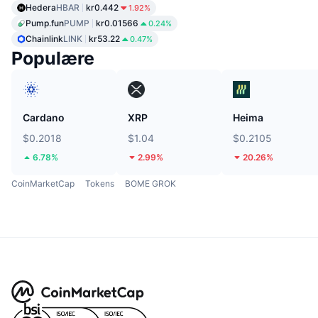
Hedera
HBAR
kr0.442
1.92%
Pump.fun
PUMP
kr0.01566
0.24%
Chainlink
LINK
kr53.22
0.47%
Populære
Cardano
XRP
Heima
$0.2018
$1.04
$0.2105
6.78%
2.99%
20.26%
CoinMarketCap
Tokens
BOME GROK