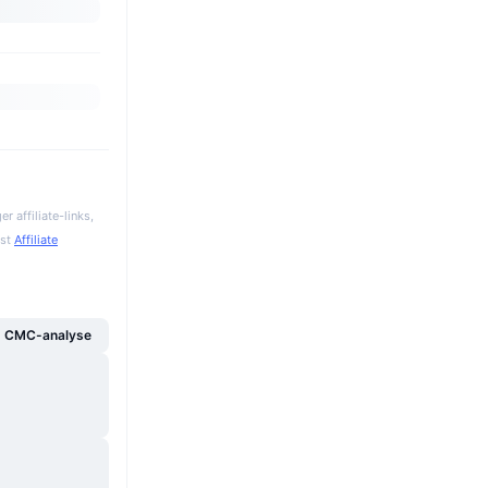
 affiliate-links,
gst
Affiliate
g CMC-analyse