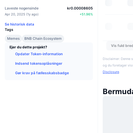
Laveste nogensinde
kr0.00008605
Apr 20, 2025
(
1y ago
)
+
51.96
%
Se historisk data
Tags
Memes
BNB Chain Ecosystem
Vis fuld bre
Ejer du dette projekt?
Opdater Token-information
Disclaimer: Denne s
Indsend tokensoplåsninger
og du foretager vis
Disclosure
.
Gør krav på fællesskabsbadge
Bermuda