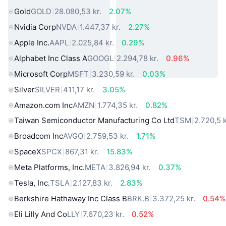
Gold
GOLD
28.080,53 kr.
2.07%
Nvidia Corp
NVDA
1.447,37 kr.
2.27%
Apple Inc.
AAPL
2.025,84 kr.
0.29%
Alphabet Inc Class A
GOOGL
2.294,78 kr.
0.96%
Microsoft Corp
MSFT
3.230,59 kr.
0.03%
Silver
SILVER
411,17 kr.
3.05%
Amazon.com Inc
AMZN
1.774,35 kr.
0.82%
Taiwan Semiconductor Manufacturing Co Ltd
TSM
2.720,5 k
Broadcom Inc
AVGO
2.759,53 kr.
1.71%
SpaceX
SPCX
867,31 kr.
15.83%
Meta Platforms, Inc.
META
3.826,94 kr.
0.37%
Tesla, Inc.
TSLA
2.127,83 kr.
2.83%
Berkshire Hathaway Inc Class B
BRK.B
3.372,25 kr.
0.54%
Eli Lilly And Co
LLY
7.670,23 kr.
0.52%