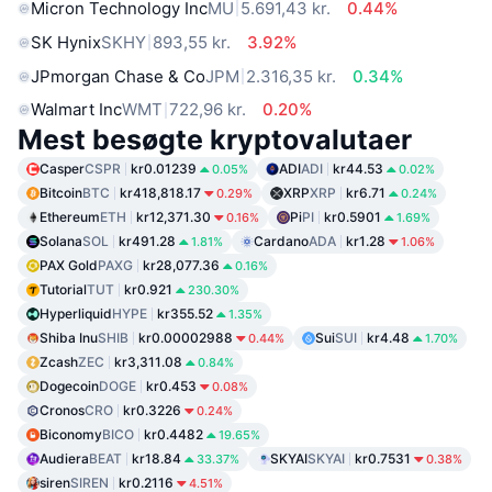
Micron Technology Inc
MU
5.691,43 kr.
0.44%
SK Hynix
SKHY
893,55 kr.
3.92%
JPmorgan Chase & Co
JPM
2.316,35 kr.
0.34%
Walmart Inc
WMT
722,96 kr.
0.20%
Mest besøgte kryptovalutaer
Casper
CSPR
kr0.01239
ADI
ADI
kr44.53
0.05%
0.02%
Bitcoin
BTC
kr418,818.17
XRP
XRP
kr6.71
0.29%
0.24%
Ethereum
ETH
kr12,371.30
Pi
PI
kr0.5901
0.16%
1.69%
Solana
SOL
kr491.28
Cardano
ADA
kr1.28
1.81%
1.06%
PAX Gold
PAXG
kr28,077.36
0.16%
Tutorial
TUT
kr0.921
230.30%
Hyperliquid
HYPE
kr355.52
1.35%
Shiba Inu
SHIB
kr0.00002988
Sui
SUI
kr4.48
0.44%
1.70%
Zcash
ZEC
kr3,311.08
0.84%
Dogecoin
DOGE
kr0.453
0.08%
Cronos
CRO
kr0.3226
0.24%
Biconomy
BICO
kr0.4482
19.65%
Audiera
BEAT
kr18.84
SKYAI
SKYAI
kr0.7531
33.37%
0.38%
siren
SIREN
kr0.2116
4.51%