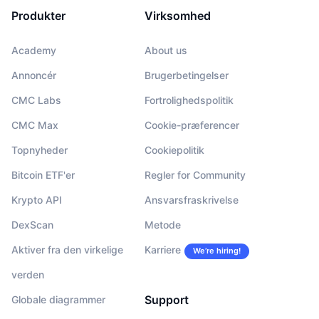
Produkter
Virksomhed
Academy
About us
Annoncér
Brugerbetingelser
CMC Labs
Fortrolighedspolitik
CMC Max
Cookie-præferencer
Topnyheder
Cookiepolitik
Bitcoin ETF'er
Regler for Community
Krypto API
Ansvarsfraskrivelse
DexScan
Metode
Aktiver fra den virkelige
Karriere
We’re hiring!
verden
Support
Globale diagrammer