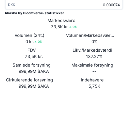
Populære
DKK
Krypto-ETF'er
Learn
CMC MCP
Akasha by Bloomverse-statistikker
Ny
Bitcoin ETF'er
Markedsværdi
x402
Nyheder
73,5K kr.
0%
Krypto
Ethereum ETF'er
Volumen (24t.)
Volumen/Markedsværdi (24 ti
Academy
0 kr.
0%
0%
Politik
Teknisk analyse
FDV
Likv./Markedsværdi
Undersøgelser
73,5K kr.
137.27%
Sport
RSI
Videoer
Samlede forsyning
Maksimale forsyning
999,99M $AKA
--
Finans
MACD
Ordforklaring
Cirkulerende forsyning
Indehavere
999,99M $AKA
5,75K
Teknologi
Derivativer
Kampagner
Sociale medier
Kontrakter
4TwC4A...dFpump
NFT
Oversigt
Airdrops
Explorers
solscan.io
Samlet NFT-statistikker
Wallets
Likvidationer
Diamant-belønninger