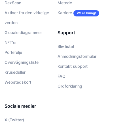
DexScan
Metode
Aktiver fra den virkelige
Karriere
We’re hiring!
verden
Support
Globale diagrammer
NFT'er
Bliv listet
Portefølje
Anmodningsformular
Overvågningsliste
Kontakt support
Kruseduller
FAQ
Webstedskort
Ordforklaring
Sociale medier
X (Twitter)