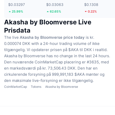
$0.03297
$0.03063
$0.1308
25.99%
62.65%
0.22%
Akasha by Bloomverse Live
Prisdata
The live
Akasha by Bloomverse price today
is kr.
0.000074 DKK with a 24-hour trading volume of ikke
tilgængelig.
Vi opdaterer prisen på $AKA til DKK i realtid.
Akasha by Bloomverse has no change in the last 24 hours.
Den nuværende CoinMarketCap placering er #3635, med
en markedsværdi på kr. 73,506.43 DKK.
Den har en
cirkulerende forsyning på 999,991,183 $AKA mønter
og
den maksimale live-forsyning er ikke tilgængelig.
CoinMarketCap
Tokens
Akasha by Bloomverse