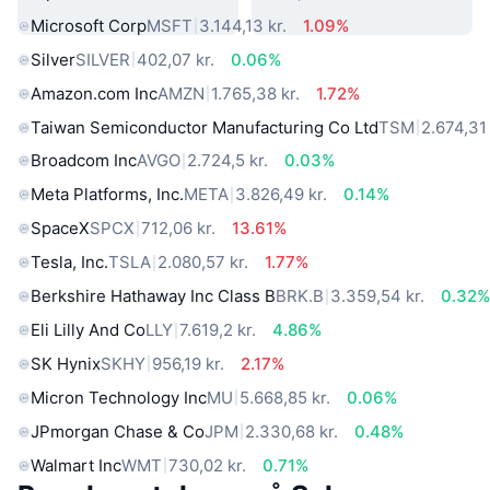
Microsoft Corp
MSFT
3.144,13 kr.
1.09%
Silver
SILVER
402,07 kr.
0.06%
Amazon.com Inc
AMZN
1.765,38 kr.
1.72%
Taiwan Semiconductor Manufacturing Co Ltd
TSM
2.674,31 
Broadcom Inc
AVGO
2.724,5 kr.
0.03%
Meta Platforms, Inc.
META
3.826,49 kr.
0.14%
SpaceX
SPCX
712,06 kr.
13.61%
Tesla, Inc.
TSLA
2.080,57 kr.
1.77%
Berkshire Hathaway Inc Class B
BRK.B
3.359,54 kr.
0.32
Eli Lilly And Co
LLY
7.619,2 kr.
4.86%
SK Hynix
SKHY
956,19 kr.
2.17%
Micron Technology Inc
MU
5.668,85 kr.
0.06%
JPmorgan Chase & Co
JPM
2.330,68 kr.
0.48%
Walmart Inc
WMT
730,02 kr.
0.71%