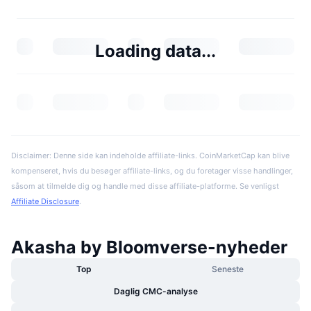
Loading data...
Disclaimer: Denne side kan indeholde affiliate-links. CoinMarketCap kan blive
kompenseret, hvis du besøger affiliate-links, og du foretager visse handlinger,
såsom at tilmelde dig og handle med disse affiliate-platforme. Se venligst
Affiliate Disclosure
.
Akasha by Bloomverse-nyheder
Top
Seneste
Daglig CMC-analyse