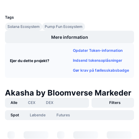
Kommende salg
UCID
35465
Finansieringsrenter
Lær og tjen
Tags
Solana Ecosystem
Pump Fun Ecosystem
Kalendere
Mere information
ICO-kalender
Opdater Token-information
Begivenhedskalender
Indsend tokensoplåsninger
Ejer du dette projekt?
Gør krav på fællesskabsbadge
Akasha by Bloomverse Markeder
Alle
CEX
DEX
Filters
Spot
Løbende
Futures