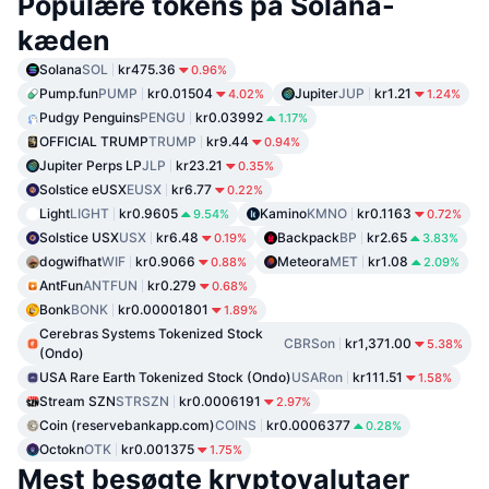
Populære tokens på Solana-
kæden
Solana
SOL
kr475.36
0.96%
Pump.fun
PUMP
kr0.01504
Jupiter
JUP
kr1.21
4.02%
1.24%
Pudgy Penguins
PENGU
kr0.03992
1.17%
OFFICIAL TRUMP
TRUMP
kr9.44
0.94%
Jupiter Perps LP
JLP
kr23.21
0.35%
Solstice eUSX
EUSX
kr6.77
0.22%
Light
LIGHT
kr0.9605
Kamino
KMNO
kr0.1163
9.54%
0.72%
Solstice USX
USX
kr6.48
Backpack
BP
kr2.65
0.19%
3.83%
dogwifhat
WIF
kr0.9066
Meteora
MET
kr1.08
0.88%
2.09%
AntFun
ANTFUN
kr0.279
0.68%
Bonk
BONK
kr0.00001801
1.89%
Cerebras Systems Tokenized Stock
CBRSon
kr1,371.00
5.38%
(Ondo)
USA Rare Earth Tokenized Stock (Ondo)
USARon
kr111.51
1.58%
Stream SZN
STRSZN
kr0.0006191
2.97%
Coin (reservebankapp.com)
COINS
kr0.0006377
0.28%
Octokn
OTK
kr0.001375
1.75%
Mest besøgte kryptovalutaer