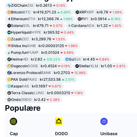
ZIGChain
ZIG
kr0.2613
0.14%
Bitcoin
BTC
kr419,571.23
XRP
XRP
kr6.79
0.69%
1.99%
Ethereum
ETH
kr12,366.74
Pi
PI
kr0.5914
1.99%
6.74%
Solana
SOL
kr479.71
Cardano
ADA
kr1.22
0.07%
1.42%
Hyperliquid
HYPE
kr365.52
0.44%
Zcash
ZEC
kr3,299.76
1.53%
Shiba Inu
SHIB
kr0.00003125
1.99%
Pump.fun
PUMP
kr0.01524
4.69%
Heima
HEI
kr2.82
Sui
SUI
kr4.45
128.22%
0.84%
Dogecoin
DOGE
kr0.4524
Stellar
XLM
kr1.05
0.19%
2.81%
Lorenzo Protocol
BANK
kr0.2703
12.99%
PAX Gold
PAXG
kr27,533.58
2.51%
Kaspa
KAS
kr0.1697
0.67%
Terra Classic
LUNC
kr0.0003215
1.18%
Ondo
ONDO
kr2.42
2.38%
Populære
Cap
DODO
Unibase