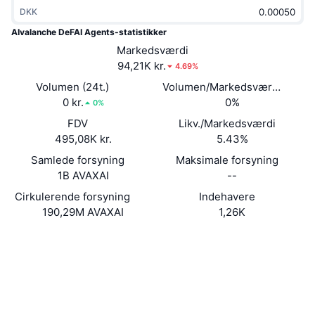
Populære
DKK
Krypto-ETF'er
Learn
CMC MCP
AIvalanche DeFAI Agents-statistikker
Ny
Bitcoin ETF'er
Markedsværdi
x402
Nyheder
94,21K kr.
4.69%
Krypto
Ethereum ETF'er
Volumen (24t.)
Volumen/Markedsværdi (24 ti
Academy
0 kr.
0%
0%
Politik
Teknisk analyse
FDV
Likv./Markedsværdi
Undersøgelser
495,08K kr.
5.43%
Sport
RSI
Videoer
Samlede forsyning
Maksimale forsyning
1B AVAXAI
--
Finans
MACD
Ordforklaring
Cirkulerende forsyning
Indehavere
190,29M AVAXAI
1,26K
Teknologi
Derivativer
Kampagner
Hjemmeside
Website
Sociale medier
NFT
Oversigt
Airdrops
Kontrakter
0x8c8d...A4A7aC
2.9
Samlet NFT-statistikker
Bedømmelse (CertiK)
Likvidationer
Diamant-belønninger
snowscan.xyz