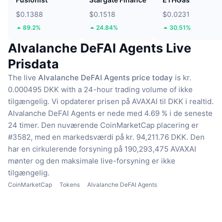
$0.1388
$0.1518
$0.0231
89.2%
24.84%
30.51%
AIvalanche DeFAI Agents Live
Prisdata
The live
AIvalanche DeFAI Agents price today
is kr.
0.000495 DKK with a 24-hour trading volume of ikke
tilgængelig.
Vi opdaterer prisen på AVAXAI til DKK i realtid.
AIvalanche DeFAI Agents er nede med 4.69 % i de seneste
24 timer.
Den nuværende CoinMarketCap placering er
#3582, med en markedsværdi på kr. 94,211.76 DKK.
Den
har en cirkulerende forsyning på 190,293,475 AVAXAI
mønter
og den maksimale live-forsyning er ikke
tilgængelig.
CoinMarketCap
Tokens
AIvalanche DeFAI Agents