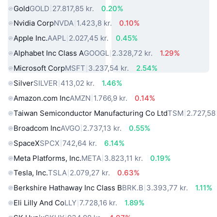
Gold
GOLD
27.817,85 kr.
0.20%
Nvidia Corp
NVDA
1.423,8 kr.
0.10%
Apple Inc.
AAPL
2.027,45 kr.
0.45%
Alphabet Inc Class A
GOOGL
2.328,72 kr.
1.29%
Microsoft Corp
MSFT
3.237,54 kr.
2.54%
Silver
SILVER
413,02 kr.
1.46%
Amazon.com Inc
AMZN
1.766,9 kr.
0.14%
Taiwan Semiconductor Manufacturing Co Ltd
TSM
2.727,58 
Broadcom Inc
AVGO
2.737,13 kr.
0.55%
SpaceX
SPCX
742,64 kr.
6.14%
Meta Platforms, Inc.
META
3.823,11 kr.
0.19%
Tesla, Inc.
TSLA
2.079,27 kr.
0.63%
Berkshire Hathaway Inc Class B
BRK.B
3.393,77 kr.
1.11%
Eli Lilly And Co
LLY
7.728,16 kr.
1.89%