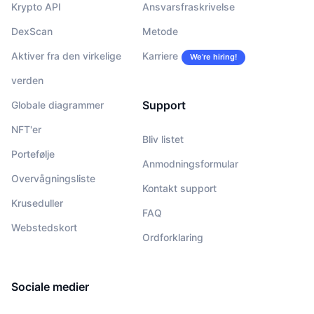
Krypto API
Ansvarsfraskrivelse
DexScan
Metode
Aktiver fra den virkelige
Karriere
We’re hiring!
verden
Support
Globale diagrammer
NFT'er
Bliv listet
Portefølje
Anmodningsformular
Overvågningsliste
Kontakt support
Kruseduller
FAQ
Webstedskort
Ordforklaring
Sociale medier