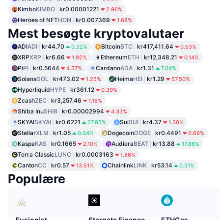
Kimbo
KIMBO
kr0.00001221
2.96%
Heroes of NFT
HON
kr0.007369
1.68%
Mest besøgte kryptovalutaer
ADI
ADI
kr44.70
Bitcoin
BTC
kr417,411.64
0.32%
0.53%
XRP
XRP
kr6.66
Ethereum
ETH
kr12,348.21
1.92%
0.14%
Pi
PI
kr0.5644
Cardano
ADA
kr1.31
4.57%
7.04%
Solana
SOL
kr473.02
Heima
HEI
kr1.29
1.25%
57.50%
Hyperliquid
HYPE
kr361.12
0.39%
Zcash
ZEC
kr3,257.46
1.18%
Shiba Inu
SHIB
kr0.00002994
4.33%
SKYAI
SKYAI
kr0.6221
Sui
SUI
kr4.37
27.85%
1.30%
Stellar
XLM
kr1.05
Dogecoin
DOGE
kr0.4491
0.04%
0.69%
Kaspa
KAS
kr0.1665
Audiera
BEAT
kr13.88
2.10%
17.86%
Terra Classic
LUNC
kr0.0003163
1.86%
Canton
CC
kr0.57
Chainlink
LINK
kr53.14
13.51%
0.31%
Populære
Fusionist
Stargate Finance
ETHGas