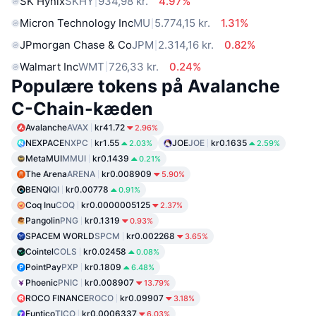
SK Hynix
SKHY
934,98 kr.
4.97%
Micron Technology Inc
MU
5.774,15 kr.
1.31%
JPmorgan Chase & Co
JPM
2.314,16 kr.
0.82%
Walmart Inc
WMT
726,33 kr.
0.24%
Populære tokens på Avalanche
C-Chain-kæden
Avalanche
AVAX
kr41.72
2.96%
NEXPACE
NXPC
kr1.55
JOE
JOE
kr0.1635
2.03%
2.59%
MetaMUI
MMUI
kr0.1439
0.21%
The Arena
ARENA
kr0.008909
5.90%
BENQI
QI
kr0.00778
0.91%
Coq Inu
COQ
kr0.0000005125
2.37%
Pangolin
PNG
kr0.1319
0.93%
SPACEM WORLD
SPCM
kr0.002268
3.65%
Cointel
COLS
kr0.02458
0.08%
PointPay
PXP
kr0.1809
6.48%
Phoenic
PNIC
kr0.008907
13.79%
ROCO FINANCE
ROCO
kr0.09907
3.18%
Funtico
TICO
kr0.0006337
6.03%