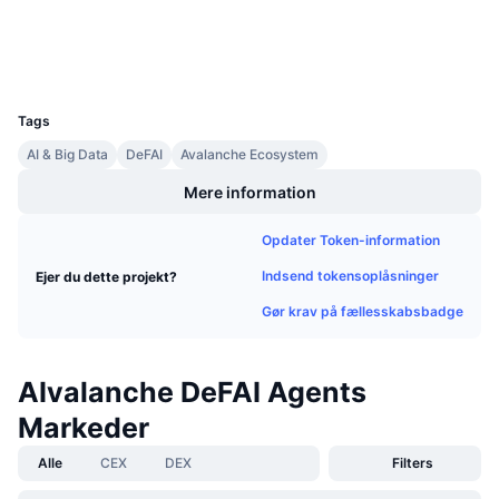
Explorers
Kommende salg
Finansieringsrenter
Lær og tjen
Wallets
UCID
35618
Kalendere
Tags
AI & Big Data
DeFAI
Avalanche Ecosystem
ICO-kalender
Mere information
Begivenhedskalender
Opdater Token-information
Indsend tokensoplåsninger
Ejer du dette projekt?
Gør krav på fællesskabsbadge
AIvalanche DeFAI Agents
Markeder
Alle
CEX
DEX
Filters