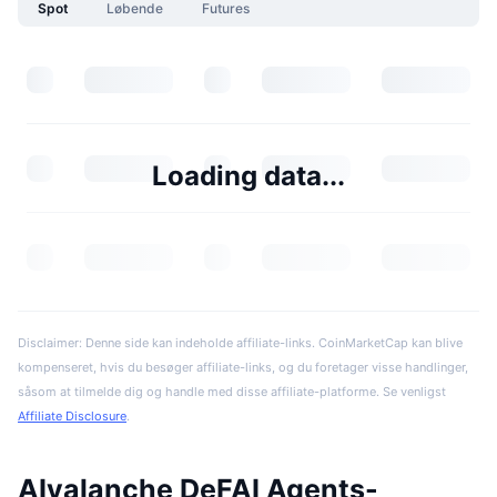
Spot
Løbende
Futures
Loading data...
Disclaimer: Denne side kan indeholde affiliate-links. CoinMarketCap kan blive
kompenseret, hvis du besøger affiliate-links, og du foretager visse handlinger,
såsom at tilmelde dig og handle med disse affiliate-platforme. Se venligst
Affiliate Disclosure
.
AIvalanche DeFAI Agents-