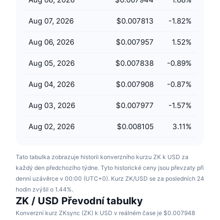
Připravované prodeje
Sazby financování
Učte se a vydělávejte
Aug 07, 2026
$0.007813
-1.82
%
Aug 06, 2026
$0.007957
1.52
%
Kalendáře
Aug 05, 2026
$0.007838
-0.89
%
Kalendář ICO
Aug 04, 2026
$0.007908
-0.87
%
Kalendář událostí
Aug 03, 2026
$0.007977
-1.57
%
Aug 02, 2026
$0.008105
3.11
%
Tato tabulka zobrazuje historii konverzního kurzu ZK k USD za
každý den předchozího týdne. Tyto historické ceny jsou převzaty při
denní uzávěrce v 00:00 (UTC+0). Kurz ZK/USD se za posledních 24
hodin zvýšil o 1.44%.
ZK / USD Převodní tabulky
Konverzní kurz ZKsync (ZK) k USD v reálném čase je $0.007948