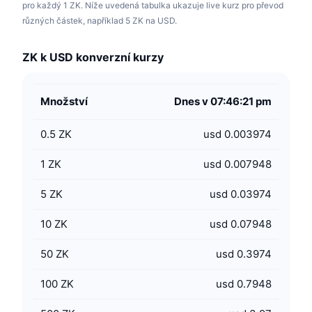
pro každý 1 ZK. Níže uvedená tabulka ukazuje live kurz pro převod
různých částek, například 5 ZK na USD.
ZK k USD konverzní kurzy
Množství
Dnes v 07:46:21 pm
0.5
ZK
usd 0.003974
1
ZK
usd 0.007948
5
ZK
usd 0.03974
10
ZK
usd 0.07948
50
ZK
usd 0.3974
100
ZK
usd 0.7948