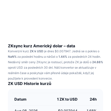
Trendující
Kryptoměnové ETF
Naučte se
CMC MCP
Nové
Bitcoin ETF
x402
Zprávy
Krypto
Ethereum ETF
Akademie
Politika
Technická analýza
Prozkoumat
ZKsync kurz Americký dolar – data
Konverzní kurz
ZK k USD
je dnes $0.007947.
Jedná se o pokles o
Sporty
RSI
Videa
NaN%
za poslední hodinu a nárůst o
1.44%
za posledních 24 hodin.
Nedávný směr ceny ZKsync je rostoucí, protože ZK je dolů o
24.88%
Finance
MACD
oproti USD za posledních 30 dní.
Slovník
Náš konvertor se aktualizuje v
reálném čase a poskytuje vám přesné údaje pokaždé, když jej
Technologie
použijete k provedení konverze.
Deriváty
Kampaně
ZK USD Historie kurzů
NFT
Přehled
Airdrops
Datum
1 ZK to USD
24h
Celkové NFT statistiky
Likvidace
Diamantové odměny
Aug 08, 2026
$0.007944
1.68
%