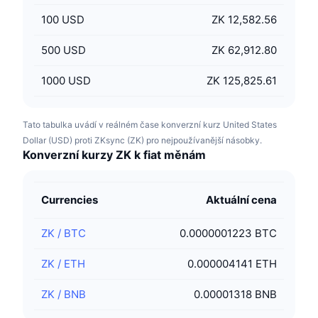
100
USD
ZK 12,582.56
500
USD
ZK 62,912.80
1000
USD
ZK 125,825.61
Tato tabulka uvádí v reálném čase konverzní kurz United States
Dollar (USD) proti ZKsync (ZK) pro nejpoužívanější násobky.
Konverzní kurzy ZK k fiat měnám
Currencies
Aktuální cena
ZK
/
BTC
0.0000001223 BTC
ZK
/
ETH
0.000004141 ETH
ZK
/
BNB
0.00001318 BNB