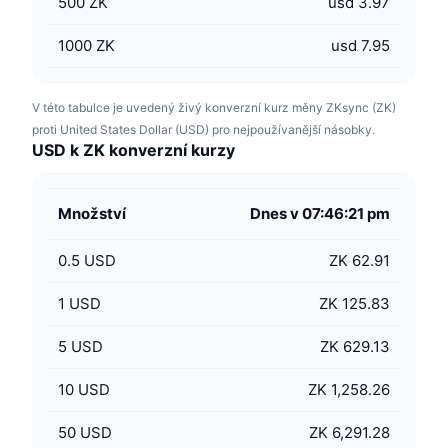
500
ZK
usd 3.97
1000
ZK
usd 7.95
V této tabulce je uvedený živý konverzní kurz měny ZKsync (ZK)
proti United States Dollar (USD) pro nejpoužívanější násobky.
USD k ZK konverzní kurzy
Množství
Dnes v 07:46:21 pm
0.5
USD
ZK 62.91
1
USD
ZK 125.83
5
USD
ZK 629.13
10
USD
ZK 1,258.26
50
USD
ZK 6,291.28