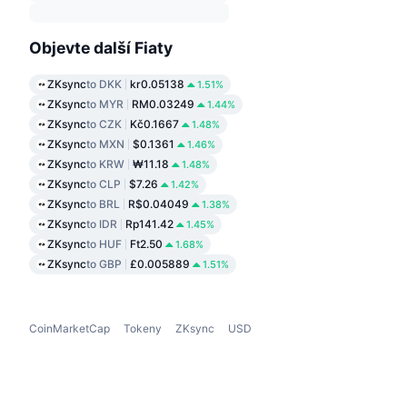
Objevte další Fiaty
ZKsync
to DKK
kr0.05138
1.51%
ZKsync
to MYR
RM0.03249
1.44%
ZKsync
to CZK
Kč0.1667
1.48%
ZKsync
to MXN
$0.1361
1.46%
ZKsync
to KRW
₩11.18
1.48%
ZKsync
to CLP
$7.26
1.42%
ZKsync
to BRL
R$0.04049
1.38%
ZKsync
to IDR
Rp141.42
1.45%
ZKsync
to HUF
Ft2.50
1.68%
ZKsync
to GBP
£0.005889
1.51%
CoinMarketCap
Tokeny
ZKsync
USD