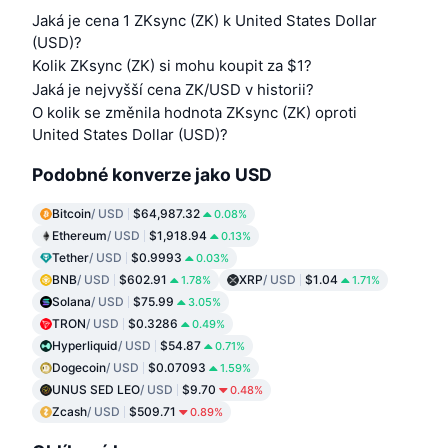
Jaká je cena 1 ZKsync (ZK) k United States Dollar
(USD)?
Kolik ZKsync (ZK) si mohu koupit za $1?
Jaká je nejvyšší cena ZK/USD v historii?
O kolik se změnila hodnota ZKsync (ZK) oproti
United States Dollar (USD)?
Podobné konverze jako USD
Bitcoin
/ USD
$64,987.32
0.08%
Ethereum
/ USD
$1,918.94
0.13%
Tether
/ USD
$0.9993
0.03%
BNB
/ USD
$602.91
XRP
/ USD
$1.04
1.78%
1.71%
Solana
/ USD
$75.99
3.05%
TRON
/ USD
$0.3286
0.49%
Hyperliquid
/ USD
$54.87
0.71%
Dogecoin
/ USD
$0.07093
1.59%
UNUS SED LEO
/ USD
$9.70
0.48%
Zcash
/ USD
$509.71
0.89%