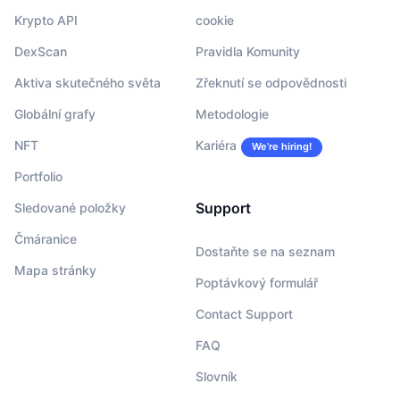
Krypto API
cookie
DexScan
Pravidla Komunity
Aktiva skutečného světa
Zřeknutí se odpovědnosti
Globální grafy
Metodologie
NFT
Kariéra
We’re hiring!
Portfolio
Support
Sledované položky
Čmáranice
Dostaňte se na seznam
Mapa stránky
Poptávkový formulář
Contact Support
FAQ
Slovník