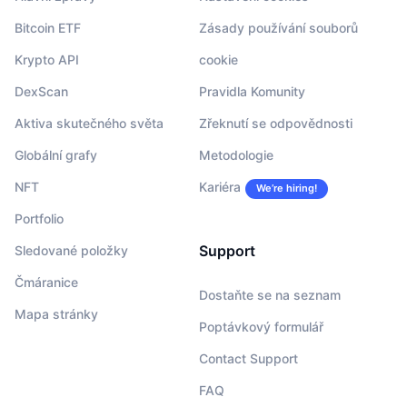
Bitcoin ETF
Zásady používání souborů
Krypto API
cookie
DexScan
Pravidla Komunity
Aktiva skutečného světa
Zřeknutí se odpovědnosti
Globální grafy
Metodologie
NFT
Kariéra
We’re hiring!
Portfolio
Support
Sledované položky
Čmáranice
Dostaňte se na seznam
Mapa stránky
Poptávkový formulář
Contact Support
FAQ