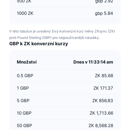
500
ZK
gbp 2.92
1000
ZK
gbp 5.84
V této tabulce je uvedený živý konverzní kurz měny ZKsync (ZK)
proti Pound Sterling (GBP) pro nejpoužívanější násobky.
GBP k ZK konverzní kurzy
Množství
Dnes v 11:33:14 am
0.5
GBP
ZK 85.68
1
GBP
ZK 171.37
5
GBP
ZK 856.83
10
GBP
ZK 1,713.66
50
GBP
ZK 8,568.28