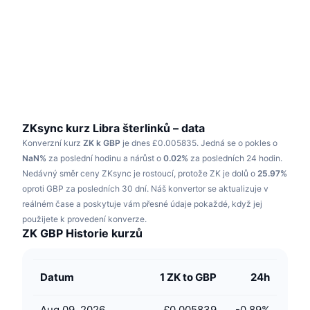
Trendující
Kryptoměnové ETF
Naučte se
CMC MCP
Nové
Bitcoin ETF
x402
Zprávy
Krypto
Ethereum ETF
Akademie
Politika
Technická analýza
Prozkoumat
ZKsync kurz Libra šterlinků – data
Konverzní kurz
ZK k GBP
je dnes £0.005835.
Jedná se o pokles o
Sporty
RSI
Videa
NaN%
za poslední hodinu a nárůst o
0.02%
za posledních 24 hodin.
Nedávný směr ceny ZKsync je rostoucí, protože ZK je dolů o
25.97%
Finance
MACD
oproti GBP za posledních 30 dní.
Slovník
Náš konvertor se aktualizuje v
reálném čase a poskytuje vám přesné údaje pokaždé, když jej
Technologie
použijete k provedení konverze.
Deriváty
Kampaně
ZK GBP Historie kurzů
NFT
Přehled
Airdrops
Datum
1 ZK to GBP
24h
Celkové NFT statistiky
Likvidace
Diamantové odměny
Aug 09, 2026
£0.005839
-0.89
%