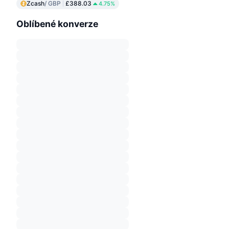
Zcash
/ GBP
£388.03
4.75%
Oblíbené konverze