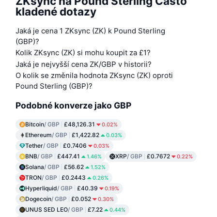
ZKsync na Pound Sterling Často
kladené dotazy
Jaká je cena 1 ZKsync (ZK) k Pound Sterling
(GBP)?
Kolik ZKsync (ZK) si mohu koupit za £1?
Jaká je nejvyšší cena ZK/GBP v historii?
O kolik se změnila hodnota ZKsync (ZK) oproti
Pound Sterling (GBP)?
Podobné konverze jako GBP
Bitcoin
/ GBP
£48,126.31
0.02%
Ethereum
/ GBP
£1,422.82
0.03%
Tether
/ GBP
£0.7406
0.03%
BNB
/ GBP
£447.41
XRP
/ GBP
£0.7672
1.46%
0.22%
Solana
/ GBP
£56.62
1.52%
TRON
/ GBP
£0.2443
0.26%
Hyperliquid
/ GBP
£40.39
0.19%
Dogecoin
/ GBP
£0.052
0.30%
UNUS SED LEO
/ GBP
£7.22
0.44%