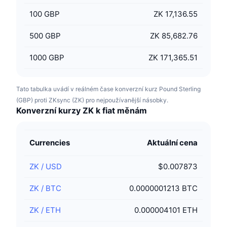
100
GBP
ZK 17,136.55
500
GBP
ZK 85,682.76
1000
GBP
ZK 171,365.51
Tato tabulka uvádí v reálném čase konverzní kurz Pound Sterling
(GBP) proti ZKsync (ZK) pro nejpoužívanější násobky.
Konverzní kurzy ZK k fiat měnám
Currencies
Aktuální cena
ZK
/
USD
$0.007873
ZK
/
BTC
0.0000001213 BTC
ZK
/
ETH
0.000004101 ETH