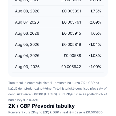
Připravované prodeje
Sazby financování
Učte se a vydělávejte
Aug 08, 2026
£0.005891
1.73
%
Aug 07, 2026
£0.005791
-2.09
%
Kalendáře
Aug 06, 2026
£0.005915
1.65
%
Kalendář ICO
Aug 05, 2026
£0.005819
-1.04
%
Kalendář událostí
Aug 04, 2026
£0.00588
-1.03
%
Aug 03, 2026
£0.005942
-1.09
%
Tato tabulka zobrazuje historii konverzního kurzu ZK k GBP za
každý den předchozího týdne. Tyto historické ceny jsou převzaty při
denní uzávěrce v 00:00 (UTC+0). Kurz ZK/GBP se za posledních 24
hodin zvýšil o 0.02%.
ZK / GBP Převodní tabulky
Konverzní kurz ZKsync (ZK) k GBP v reálném čase je £0.005835