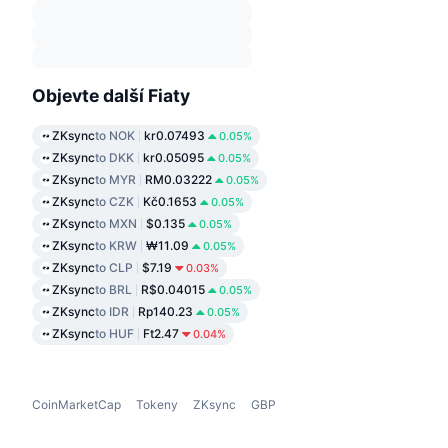
Objevte další Fiaty
ZKsync
to NOK
kr0.07493
0.05%
ZKsync
to DKK
kr0.05095
0.05%
ZKsync
to MYR
RM0.03222
0.05%
ZKsync
to CZK
Kč0.1653
0.05%
ZKsync
to MXN
$0.135
0.05%
ZKsync
to KRW
₩11.09
0.05%
ZKsync
to CLP
$7.19
0.03%
ZKsync
to BRL
R$0.04015
0.05%
ZKsync
to IDR
Rp140.23
0.05%
ZKsync
to HUF
Ft2.47
0.04%
CoinMarketCap
Tokeny
ZKsync
GBP