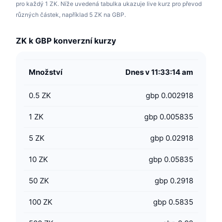
pro každý 1 ZK. Níže uvedená tabulka ukazuje live kurz pro převod
různých částek, například 5 ZK na GBP.
ZK k GBP konverzní kurzy
Množství
Dnes v 11:33:14 am
0.5
ZK
gbp 0.002918
1
ZK
gbp 0.005835
5
ZK
gbp 0.02918
10
ZK
gbp 0.05835
50
ZK
gbp 0.2918
100
ZK
gbp 0.5835