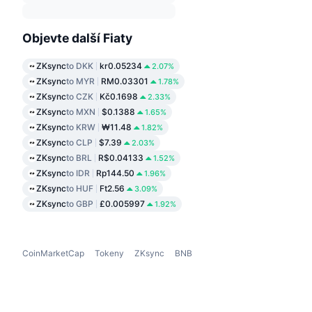
Objevte další Fiaty
ZKsync
to DKK
kr0.05234
2.07%
ZKsync
to MYR
RM0.03301
1.78%
ZKsync
to CZK
Kč0.1698
2.33%
ZKsync
to MXN
$0.1388
1.65%
ZKsync
to KRW
₩11.48
1.82%
ZKsync
to CLP
$7.39
2.03%
ZKsync
to BRL
R$0.04133
1.52%
ZKsync
to IDR
Rp144.50
1.96%
ZKsync
to HUF
Ft2.56
3.09%
ZKsync
to GBP
£0.005997
1.92%
CoinMarketCap
Tokeny
ZKsync
BNB