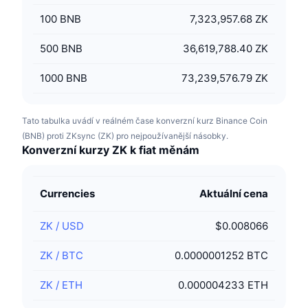
100
BNB
7,323,957.68 ZK
500
BNB
36,619,788.40 ZK
1000
BNB
73,239,576.79 ZK
Tato tabulka uvádí v reálném čase konverzní kurz Binance Coin
(BNB) proti ZKsync (ZK) pro nejpoužívanější násobky.
Konverzní kurzy ZK k fiat měnám
Currencies
Aktuální cena
ZK
/
USD
$0.008066
ZK
/
BTC
0.0000001252 BTC
ZK
/
ETH
0.000004233 ETH