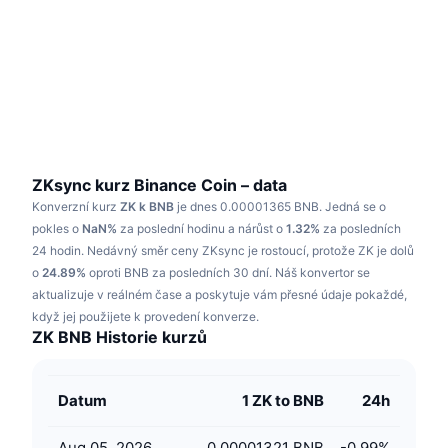
Trendující
Kryptoměnové ETF
Naučte se
CMC MCP
Nové
Bitcoin ETF
x402
Zprávy
Krypto
Ethereum ETF
Akademie
Politika
Technická analýza
Prozkoumat
ZKsync kurz Binance Coin – data
Konverzní kurz
ZK k BNB
je dnes 0.00001365 BNB.
Jedná se o
Sporty
RSI
Videa
pokles o
NaN%
za poslední hodinu a nárůst o
1.32%
za posledních
24 hodin.
Nedávný směr ceny ZKsync je rostoucí, protože ZK je dolů
Finance
MACD
o
24.89%
Slovník
oproti BNB za posledních 30 dní.
Náš konvertor se
aktualizuje v reálném čase a poskytuje vám přesné údaje pokaždé,
Technologie
když jej použijete k provedení konverze.
Deriváty
Kampaně
ZK BNB Historie kurzů
NFT
Přehled
Airdrops
Datum
1 ZK to BNB
24h
Celkové NFT statistiky
Likvidace
Diamantové odměny
Aug 05, 2026
0.00001321 BNB
-0.99
%