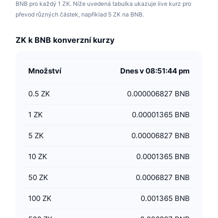
BNB pro každý 1 ZK. Níže uvedená tabulka ukazuje live kurz pro
převod různých částek, například 5 ZK na BNB.
ZK k BNB konverzní kurzy
Množství
Dnes v 08:51:44 pm
0.5
ZK
0.000006827 BNB
1
ZK
0.00001365 BNB
5
ZK
0.00006827 BNB
10
ZK
0.0001365 BNB
50
ZK
0.0006827 BNB
100
ZK
0.001365 BNB