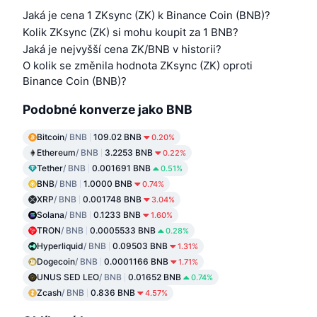
Jaká je cena 1 ZKsync (ZK) k Binance Coin (BNB)?
Kolik ZKsync (ZK) si mohu koupit za 1 BNB?
Jaká je nejvyšší cena ZK/BNB v historii?
O kolik se změnila hodnota ZKsync (ZK) oproti
Binance Coin (BNB)?
Podobné konverze jako BNB
Bitcoin
/ BNB
109.02 BNB
0.20%
Ethereum
/ BNB
3.2253 BNB
0.22%
Tether
/ BNB
0.001691 BNB
0.51%
BNB
/ BNB
1.0000 BNB
0.74%
XRP
/ BNB
0.001748 BNB
3.04%
Solana
/ BNB
0.1233 BNB
1.60%
TRON
/ BNB
0.0005533 BNB
0.28%
Hyperliquid
/ BNB
0.09503 BNB
1.31%
Dogecoin
/ BNB
0.0001166 BNB
1.71%
UNUS SED LEO
/ BNB
0.01652 BNB
0.74%
Zcash
/ BNB
0.836 BNB
4.57%