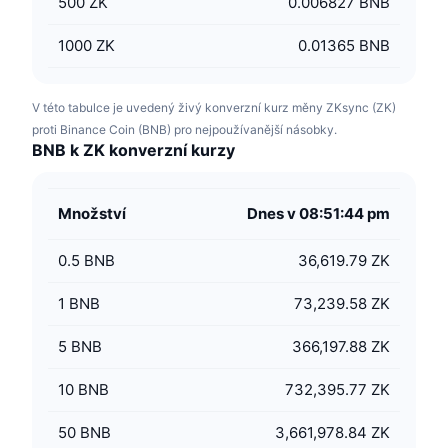
500
ZK
0.006827 BNB
1000
ZK
0.01365 BNB
V této tabulce je uvedený živý konverzní kurz měny ZKsync (ZK)
proti Binance Coin (BNB) pro nejpoužívanější násobky.
BNB k ZK konverzní kurzy
Množství
Dnes v 08:51:44 pm
0.5
BNB
36,619.79 ZK
1
BNB
73,239.58 ZK
5
BNB
366,197.88 ZK
10
BNB
732,395.77 ZK
50
BNB
3,661,978.84 ZK