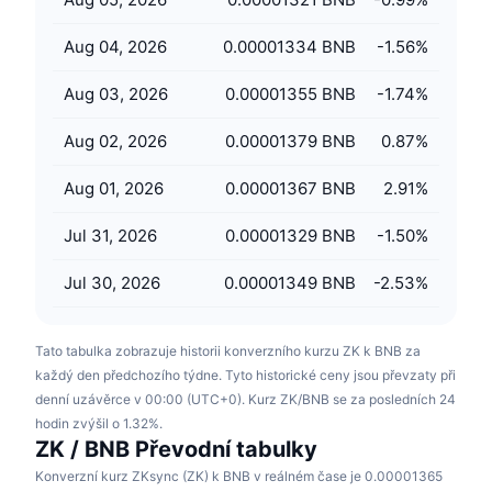
Připravované prodeje
Sazby financování
Učte se a vydělávejte
Aug 04, 2026
0.00001334 BNB
-1.56
%
Aug 03, 2026
0.00001355 BNB
-1.74
%
Kalendáře
Aug 02, 2026
0.00001379 BNB
0.87
%
Kalendář ICO
Aug 01, 2026
0.00001367 BNB
2.91
%
Kalendář událostí
Jul 31, 2026
0.00001329 BNB
-1.50
%
Jul 30, 2026
0.00001349 BNB
-2.53
%
Tato tabulka zobrazuje historii konverzního kurzu ZK k BNB za
každý den předchozího týdne. Tyto historické ceny jsou převzaty při
denní uzávěrce v 00:00 (UTC+0). Kurz ZK/BNB se za posledních 24
hodin zvýšil o 1.32%.
ZK / BNB Převodní tabulky
Konverzní kurz ZKsync (ZK) k BNB v reálném čase je 0.00001365