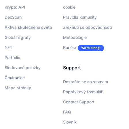
Krypto API
cookie
DexScan
Pravidla Komunity
Aktiva skutečného světa
Zřeknutí se odpovědnosti
Globální grafy
Metodologie
NFT
Kariéra
We’re hiring!
Portfolio
Support
Sledované položky
Čmáranice
Dostaňte se na seznam
Mapa stránky
Poptávkový formulář
Contact Support
FAQ
Slovník