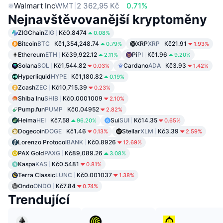
Walmart Inc
WMT
2 362,95 Kč
0.71%
Nejnavštěvovanější kryptoměny
ZIGChain
ZIG
Kč0.8474
0.08%
Bitcoin
BTC
Kč1,354,248.74
XRP
XRP
Kč21.91
0.79%
1.93%
Ethereum
ETH
Kč39,922.12
Pi
PI
Kč1.96
2.11%
9.20%
Solana
SOL
Kč1,544.82
Cardano
ADA
Kč3.93
0.03%
1.42%
Hyperliquid
HYPE
Kč1,180.82
0.19%
Zcash
ZEC
Kč10,715.39
0.23%
Shiba Inu
SHIB
Kč0.0001009
2.10%
Pump.fun
PUMP
Kč0.04952
2.82%
Heima
HEI
Kč7.58
Sui
SUI
Kč14.35
96.20%
0.65%
Dogecoin
DOGE
Kč1.46
Stellar
XLM
Kč3.39
0.13%
2.59%
Lorenzo Protocol
BANK
Kč0.8926
12.69%
PAX Gold
PAXG
Kč89,089.26
3.08%
Kaspa
KAS
Kč0.5481
0.81%
Terra Classic
LUNC
Kč0.001037
1.38%
Ondo
ONDO
Kč7.84
0.74%
Trendující