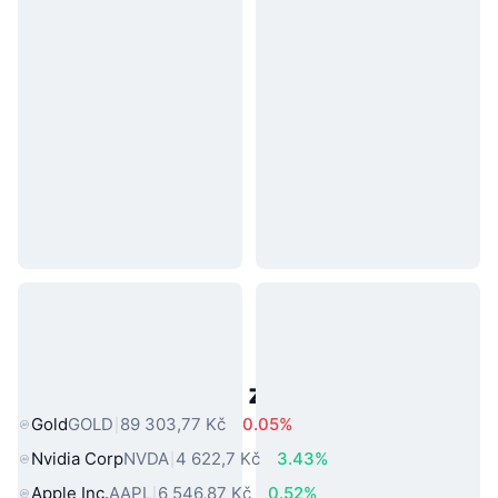
Populární aktiva z reálného světa
Gold
GOLD
89 303,77 Kč
0.05%
Nvidia Corp
NVDA
4 622,7 Kč
3.43%
Apple Inc.
AAPL
6 546,87 Kč
0.52%