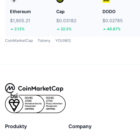
Ethereum
Cap
DODO
$1,905.21
$0.03182
$0.02785
2.13%
22.3%
48.87%
CoinMarketCap
Tokeny
YOUNES
Produkty
Company