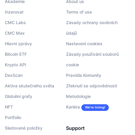
Akademie
About us
Inzerovat
Terms of use
CMC Labs
Zásady ochrany osobních
CMC Max
údajů
Hlavní zprávy
Nastavení cookies
Bitcoin ETF
Zásady používání souborů
Krypto API
cookie
DexScan
Pravidla Komunity
Aktiva skutečného světa
Zřeknutí se odpovědnosti
Globální grafy
Metodologie
NFT
Kariéra
We’re hiring!
Portfolio
Support
Sledované položky