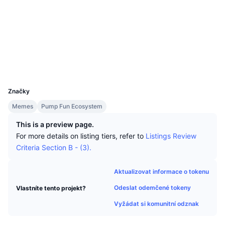
Nejlepší obchodníci
Články
Přílivy/odlivy na burzy
DEX API
Konvertor
Sociální média
Žebříčky
Spot
Kontrakty
ANAuiz...xtpump
Nálada
Podnik
Newsletter
Indikátory
Trendující
Explorers
solscan.io
Deriváty
Ceník
Wallets
CMC Launch
Nadcházející
Fear and Greed Index
UCID
Zdroje
32462
CMC Labs
Nedávno přidané
Index sezóny altcoinů
Značky
CMC Max
Vítězové a poražení
Ukazatele tržního cyklu
Memes
Pump Fun Ecosystem
Dokumentace
This is a preview page.
Hlavní zprávy
Nejnavštěvovanější
Dominance Bitcoinu
For more details on listing tiers, refer to
Listings Review
FAQ
Criteria Section B - (3).
Telegram bot
Sentiment komunity
Index CoinMarketCap 20
Integrace AI
Aktualizovat informace o tokenu
Inzerovat
Žebříček chainů
Index CoinMarketCap 100
Odeslat odemčené tokeny
Vlastníte tento projekt?
CMC Centrum pro agenty
Vyžádat si komunitní odznak
Predikční trhy
Tooky ETF
Webové widgety
Tržiště dovedností