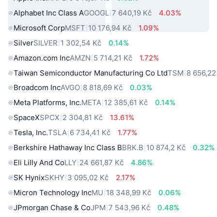
Alphabet Inc Class A
GOOGL
7 640,19 Kč
4.03%
Microsoft Corp
MSFT
10 176,94 Kč
1.09%
Silver
SILVER
1 302,54 Kč
0.14%
Amazon.com Inc
AMZN
5 714,21 Kč
1.72%
Taiwan Semiconductor Manufacturing Co Ltd
TSM
8 656,22
Broadcom Inc
AVGO
8 818,69 Kč
0.03%
Meta Platforms, Inc.
META
12 385,61 Kč
0.14%
SpaceX
SPCX
2 304,81 Kč
13.61%
Tesla, Inc.
TSLA
6 734,41 Kč
1.77%
Berkshire Hathaway Inc Class B
BRK.B
10 874,2 Kč
0.32%
Eli Lilly And Co
LLY
24 661,87 Kč
4.86%
SK Hynix
SKHY
3 095,02 Kč
2.17%
Micron Technology Inc
MU
18 348,99 Kč
0.06%
JPmorgan Chase & Co
JPM
7 543,96 Kč
0.48%