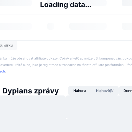
Loading data...
ou šířku
tránka může obsahovat affiliate odkazy. CoinMarketCap může být kompenzován, pokud n
rovedete určité akce, jako je registrace a transakce na těchto affiliate platformách. Přeč
tech
.
f Dypians zprávy
Nahoru
Nejnovější
Denn