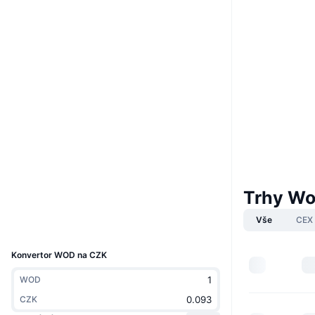
Boost
Website
Whitepaper
Webová stránka
Sociální média
Kontrakty
0xb994...48B0E8
4.6
Hodnocení (CertiK)
Audits
Explorers
bscscan.com
Trhy Wo
Wallets
Vše
CEX
UCID
33746
Konvertor WOD na CZK
WOD
CZK