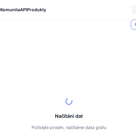
y
Komunita
API
Produkty
Načítání dat
Počkejte prosím, načítáme data grafu