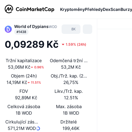
Kryptoměny
Přehledy
DexScan
Burz
World of Dypians
WOD
8K
#1438
0,09289 Kč
1.59%
(
24h
)
Tržní kapitalizace
Odemčená tržní kapitalizace
53,06M Kč
53,2M Kč
0.96%
Objem (24h)
Obj./Trž. kap. (24 h)
14,19M Kč
26,75%
11.51%
FDV
Likv./Trž. kap.
92,89M Kč
12.51%
Celková zásoba
Max. zásoba
1B WOD
1B WOD
Cirkulující zásoba
Držitelé
571,21M WOD
199,46K