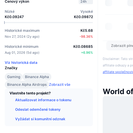
Cenový výkon
24h
Nízké
Vysoké
Kč0.09247
Kč0.09872
Historické maximum
Kč5.68
Nov 27, 2024
(
2y ago
)
-98.36
%
Zobrazit pln
Historické minimum
Kč0.08685
Aug 01, 2026
(
5d ago
)
+
6.96
%
Disclaimer: Tato s
Viz historická data
affiliate odkazy a p
Značky
affiliate společnos
Gaming
Binance Alpha
Binance Alpha Airdrops
Zobrazit vše
World o
Vlastníte tento projekt?
Aktualizovat informace o tokenu
Odeslat odemčené tokeny
Vyžádat si komunitní odznak