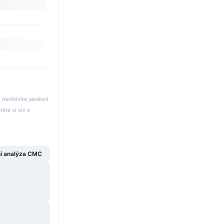
avštívíte jakékoli
těte si víc o
í analýza CMC