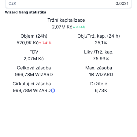
CZK
Trendující
Kryptoměnové ETF
Naučte se
CMC MCP
Wizard Gang statistika
Nové
Tržní kapitalizace
Bitcoin ETF
x402
Zprávy
2,07M Kč
3.14%
Krypto
Ethereum ETF
Objem (24h)
Obj./Trž. kap. (24 h)
Akademie
520,9K Kč
25,1%
7.41%
Politika
FDV
Likv./Trž. kap.
Technická analýza
Prozkoumat
2,07M Kč
75.93%
Sporty
Celková zásoba
Max. zásoba
RSI
Videa
999,78M WIZARD
1B WIZARD
Finance
MACD
Cirkulující zásoba
Držitelé
Slovník
999,78M WIZARD
6,73K
Technologie
Kontrakty
8oosbx...19pump
Deriváty
Kampaně
3.3
Hodnocení (CertiK)
NFT
Explorers
solscan.io
Přehled
Airdrops
Celkové NFT statistiky
Wallets
Likvidace
Diamantové odměny