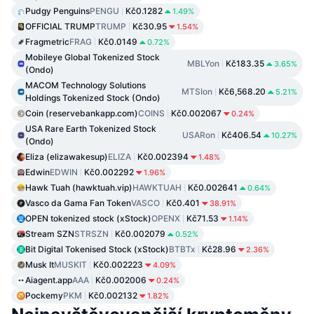
Pudgy Penguins
PENGU
Kč0.1282
1.49%
OFFICIAL TRUMP
TRUMP
Kč30.95
1.54%
Fragmetric
FRAG
Kč0.0149
0.72%
Mobileye Global Tokenized Stock
MBLYon
Kč183.35
3.65%
(Ondo)
MACOM Technology Solutions
MTSIon
Kč6,568.20
5.21%
Holdings Tokenized Stock (Ondo)
Coin (reservebankapp.com)
COINS
Kč0.002067
0.24%
USA Rare Earth Tokenized Stock
USARon
Kč406.54
10.27%
(Ondo)
Eliza (elizawakesup)
ELIZA
Kč0.002394
1.48%
Edwin
EDWIN
Kč0.002292
1.96%
Hawk Tuah (hawktuah.vip)
HAWKTUAH
Kč0.002641
0.64%
Vasco da Gama Fan Token
VASCO
Kč0.401
38.91%
OPEN tokenized stock (xStock)
OPENX
Kč71.53
1.14%
Stream SZN
STRSZN
Kč0.002079
0.52%
Bit Digital Tokenised Stock (xStock)
BTBTx
Kč28.96
2.36%
Musk It
MUSKIT
Kč0.002223
4.09%
Aiagent.app
AAA
Kč0.002006
0.24%
Pockemy
PKM
Kč0.002132
1.82%