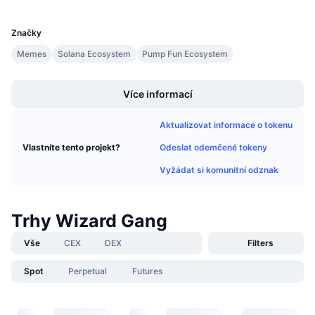
UCID
Připravované prodeje
36312
Sazby financování
Učte se a vydělávejte
Značky
Memes
Solana Ecosystem
Pump Fun Ecosystem
Kalendáře
Boost
Více informací
Kalendář ICO
Aktualizovat informace o tokenu
Kalendář událostí
Odeslat odemčené tokeny
Vlastníte tento projekt?
Vyžádat si komunitní odznak
Trhy Wizard Gang
Vše
CEX
DEX
Filters
Spot
Perpetual
Futures