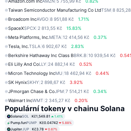
Amazon.com Inc
AMZN
5 755,99 Kč
0.82%
Taiwan Semiconductor Manufacturing Co Ltd
TSM
8 825,28
Broadcom Inc
AVGO
8 951,88 Kč
1.71%
SpaceX
SPCX
2 813,55 Kč
15.83%
Meta Platforms, Inc.
META
12 414,56 Kč
0.37%
Tesla, Inc.
TSLA
6 902,67 Kč
2.83%
Berkshire Hathaway Inc Class B
BRK.B
10 939,54 Kč
0.54
Eli Lilly And Co
LLY
24 882,14 Kč
0.52%
Micron Technology Inc
MU
18 462,94 Kč
0.44%
SK Hynix
SKHY
2 898,67 Kč
3.92%
JPmorgan Chase & Co
JPM
7 514,21 Kč
0.34%
Walmart Inc
WMT
2 345,27 Kč
0.20%
Populární tokeny v chainu Solana
Solana
SOL
Kč1,549.81
1.41%
Pump.fun
PUMP
Kč0.04742
5.88%
Jupiter
JUP
Kč3.78
0.67%