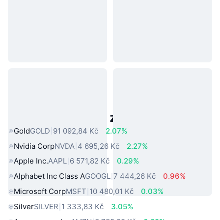
Populární aktiva z reálného světa
Gold
GOLD
91 092,84 Kč
2.07%
Nvidia Corp
NVDA
4 695,26 Kč
2.27%
Apple Inc.
AAPL
6 571,82 Kč
0.29%
Alphabet Inc Class A
GOOGL
7 444,26 Kč
0.96%
Microsoft Corp
MSFT
10 480,01 Kč
0.03%
Silver
SILVER
1 333,83 Kč
3.05%