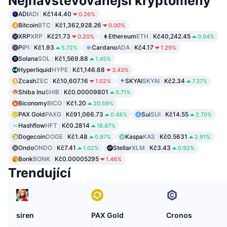
Nejnavštěvovanější kryptoměny
ADI
ADI
Kč144.40
0.26%
Bitcoin
BTC
Kč1,362,928.26
0.00%
XRP
XRP
Kč21.73
Ethereum
ETH
Kč40,242.45
0.20%
0.04%
Pi
PI
Kč1.93
Cardano
ADA
Kč4.17
5.72%
1.29%
Solana
SOL
Kč1,569.88
1.45%
Hyperliquid
HYPE
Kč1,146.68
3.43%
Zcash
ZEC
Kč10,607.16
SKYAI
SKYAI
Kč2.34
1.02%
7.37%
Shiba Inu
SHIB
Kč0.00009801
0.71%
Biconomy
BICO
Kč1.20
20.59%
PAX Gold
PAXG
Kč91,066.73
Sui
SUI
Kč14.55
0.48%
2.70%
Hashflow
HFT
Kč0.2814
18.87%
Dogecoin
DOGE
Kč1.48
Kaspa
KAS
Kč0.5631
0.97%
2.91%
Ondo
ONDO
Kč7.41
Stellar
XLM
Kč3.43
1.02%
0.92%
Bonk
BONK
Kč0.00005295
1.46%
Trendující
siren
PAX Gold
Cronos