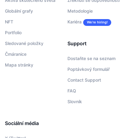
Aktiva skutečného světa
Zřeknutí se odpovědnosti
Globální grafy
Metodologie
NFT
Kariéra
We’re hiring!
Portfolio
Support
Sledované položky
Čmáranice
Dostaňte se na seznam
Mapa stránky
Poptávkový formulář
Contact Support
FAQ
Slovník
Sociální média