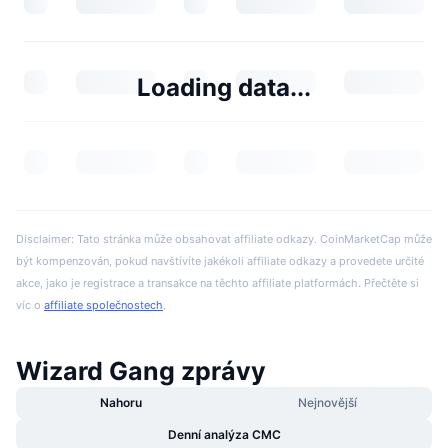
Loading data...
Disclaimer: Tato stránka může obsahovat affiliate odkazy. CoinMarketCap může
být kompenzován, pokud navštívíte jakékoli affiliate odkazy a provedete určité
akce, jako je registrace a transakce na těchto affiliate platformách. Přečtěte si
víc o
affiliate společnostech
.
Wizard Gang zprávy
Nahoru
Nejnovější
Denní analýza CMC