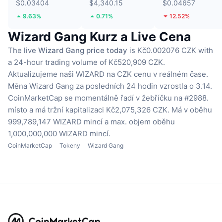
$0.03404
$4,340.15
$0.04657
9.63%
0.71%
12.52%
Wizard Gang Kurz a Live Cena
The live
Wizard Gang price today
is Kč0.002076 CZK with
a 24-hour trading volume of Kč520,909 CZK.
Aktualizujeme naši WIZARD na CZK cenu v reálném čase.
Měna Wizard Gang za posledních 24 hodin vzrostla o 3.14.
CoinMarketCap se momentálně řadí v žebříčku na #2988.
místo a má tržní kapitalizaci Kč2,075,326 CZK.
Má v oběhu
999,789,147 WIZARD mincí
a max. objem oběhu
1,000,000,000 WIZARD mincí.
CoinMarketCap
Tokeny
Wizard Gang