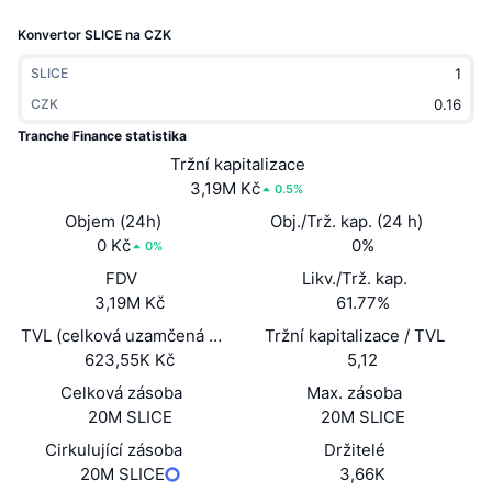
Trendující
Kryptoměnové ETF
Konvertor SLICE na CZK
Naučte se
CMC MCP
Nové
Bitcoin ETF
SLICE
x402
Zprávy
CZK
Krypto
Ethereum ETF
Tranche Finance statistika
Akademie
Tržní kapitalizace
Politika
3,19M Kč
0.5%
Technická analýza
Prozkoumat
Objem (24h)
Obj./Trž. kap. (24 h)
Sporty
0 Kč
0%
RSI
Videa
0%
FDV
Likv./Trž. kap.
Finance
MACD
Slovník
3,19M Kč
61.77%
TVL (celková uzamčená hodnota)
Technologie
Tržní kapitalizace / TVL
623,55K Kč
5,12
Deriváty
Kampaně
Celková zásoba
Max. zásoba
NFT
20M SLICE
20M SLICE
Přehled
Airdrops
Cirkulující zásoba
Držitelé
Celkové NFT statistiky
Likvidace
20M SLICE
3,66K
Diamantové odměny