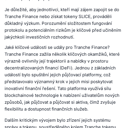
Je důležité, aby jednotlivci, kteří mají zájem zapojit se do
Tranche Finance nebo získat tokeny SLICE, prováděli
důkladný výzkum. Porozumění složitostem fungování
protokolu a potenciálním rizikům je klíčové před učiněním
jakýchkoli investičních rozhodnutí.
Jaké klíčové události se udály pro Tranche Finance?
Tranche Finance zažila několik klíčových okamžiků, které
výrazně ovlivnily její trajektorii a nabídky v prostoru
decentralizovaných financí (DeFi). Jednou z základních
událostí bylo spuštění jejich půjčovací platformy, což
představovalo významný krok v jejich misi poskytovat
inovativní finanční řešení. Tato platforma využívá sílu
blockchainové technologie k nabízení uživatelům nových
způsobů, jak půjčovat a půjčovat si aktiva, čímž zvyšuje
flexibilitu a dostupnost finančních služeb.
Dalším kritickým vývojem bylo zřízení jejich systému
správy a tokenu, soustředěného kolem Tranche tokenu,