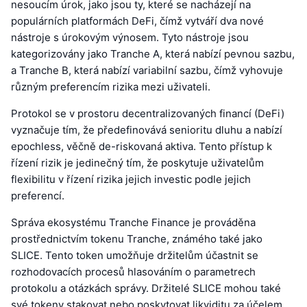
nesoucím úrok, jako jsou ty, které se nacházejí na
populárních platformách DeFi, čímž vytváří dva nové
nástroje s úrokovým výnosem. Tyto nástroje jsou
kategorizovány jako Tranche A, která nabízí pevnou sazbu,
a Tranche B, která nabízí variabilní sazbu, čímž vyhovuje
různým preferencím rizika mezi uživateli.
Protokol se v prostoru decentralizovaných financí (DeFi)
vyznačuje tím, že předefinovává senioritu dluhu a nabízí
epochless, věčně de-riskovaná aktiva. Tento přístup k
řízení rizik je jedinečný tím, že poskytuje uživatelům
flexibilitu v řízení rizika jejich investic podle jejich
preferencí.
Správa ekosystému Tranche Finance je prováděna
prostřednictvím tokenu Tranche, známého také jako
SLICE. Tento token umožňuje držitelům účastnit se
rozhodovacích procesů hlasováním o parametrech
protokolu a otázkách správy. Držitelé SLICE mohou také
své tokeny stakovat nebo poskytovat likviditu za účelem