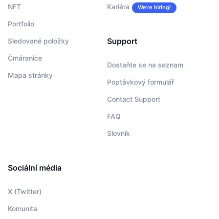
NFT
Kariéra
We’re hiring!
Portfolio
Support
Sledované položky
Čmáranice
Dostaňte se na seznam
Mapa stránky
Poptávkový formulář
Contact Support
FAQ
Slovník
Sociální média
X (Twitter)
Komunita