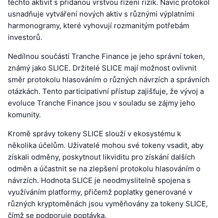
těchto aktivit s přidanou vrstvou řízení rizik. Navíc protokol
usnadňuje vytváření nových aktiv s různými výplatními
harmonogramy, které vyhovují rozmanitým potřebám
investorů.
Nedílnou součástí Tranche Finance je jeho správní token,
známý jako SLICE. Držitelé SLICE mají možnost ovlivnit
směr protokolu hlasováním o různých návrzích a správních
otázkách. Tento participativní přístup zajišťuje, že vývoj a
evoluce Tranche Finance jsou v souladu se zájmy jeho
komunity.
Kromě správy tokeny SLICE slouží v ekosystému k
několika účelům. Uživatelé mohou své tokeny vsadit, aby
získali odměny, poskytnout likviditu pro získání dalších
odměn a účastnit se na zlepšení protokolu hlasováním o
návrzích. Hodnota SLICE je neodmyslitelně spojena s
využíváním platformy, přičemž poplatky generované v
různých kryptoměnách jsou vyměňovány za tokeny SLICE,
čímž se podporuje poptávka.