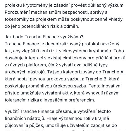
projektu kryptoměny je zásadní provést důkladný výzkum.
Porozumění mechanismům bezpečnosti, správy a
tokenomiky za projektem může poskytnout cenné vhledy
do jeho potenciálních rizik a odměn.
Jak bude Tranche Finance využíváno?
Tranche Finance je decentralizovaný protokol navržený
tak, aby zlepšil řízení rizik v ekosystému kryptoměn. Toho
dosahuje integrací s existujícími tokeny pro přičítání úroků
z různých platforem, čímž vytváří dva odlišné typy
úročených nástrojů. Ty jsou kategorizovány do Tranche A,
která nabízí pevnou úrokovou sazbu, a Tranche B, která
poskytuje proměnlivou úrokovou sazbu. Tento inovativní
přístup umožňuje vytváření aktiv, která vyhovují různým
tolerancím rizika a investičním preferencím.
Využití Tranche Finance přesahuje vytváření těchto
finančních nástrojů. Hraje významnou roli v krajině
půjčování a půjček, umožňuje uživatelům zapojit se do