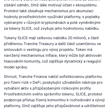
získání odměn, čímž dále motivují účast v ekosystému.
Protokol také obsahuje mechanismus pro akumulaci
hodnoty prostřednictvím využívání platformy, s poplatky
vybíranými v různých kryptoměnách a poté vyměněnými
za tokeny SLICE, což zvyšuje jeho hodnotovou nabídku.
Tokeny SLICE mají celkovou nabídku 20 milionů, s částí
přidělenou Tranche Treasury a další částí uzamčenou ve
smlouvách o vestingu pro vývoj projektu. Token má
navržený mechanismus inflace, který může být aktivován
hlasováním komunity, což zajišťuje dynamický a reagující
model správy.
Shrnutí, Tranche Finance nabízí sofistikovanou platformu
pro řízení rizik v DeFi, poskytující uživatelům nástroje pro
vytváření aktiv s přizpůsobenými rizikovými profily.
Prostřednictvím svého správního tokenu, SLICE, protokol
podporuje přístup řízený komunitou k rozhodování a vývoji
platformy, čímž zajišťuje jeho přizpůsobivost a udržitelnost