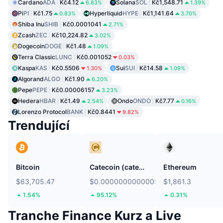
Cardano
ADA
Kč4.12
Solana
SOL
Kč1,548.71
6.83%
1.39%
Pi
PI
Kč1.75
Hyperliquid
HYPE
Kč1,141.64
0.83%
3.70%
Shiba Inu
SHIB
Kč0.0001041
2.71%
Zcash
ZEC
Kč10,224.82
3.02%
Dogecoin
DOGE
Kč1.48
1.09%
Terra Classic
LUNC
Kč0.001052
0.03%
Kaspa
KAS
Kč0.5506
Sui
SUI
Kč14.58
1.30%
1.09%
Algorand
ALGO
Kč1.90
6.20%
Pepe
PEPE
Kč0.00006157
3.23%
Hedera
HBAR
Kč1.49
Ondo
ONDO
Kč7.77
2.54%
0.16%
Lorenzo Protocol
BANK
Kč0.8441
9.82%
Trendující
Bitcoin
Catecoin (catecoin.shop)
Ethereum
$63,705.47
$0.0000000000005809
$1,861.3
1.54%
95.12%
0.31%
Tranche Finance Kurz a Live