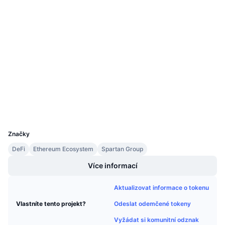
Připravované prodeje
Website
Whitepaper
Sazby financování
Učte se a vydělávejte
Webová stránka
Sociální média
Kalendáře
Kontrakty
0x0aee...d616d1
3.1
Hodnocení (CertiK)
Kalendář ICO
etherscan.io
Explorers
Kalendář událostí
Wallets
UCID
8637
Značky
DeFi
Ethereum Ecosystem
Spartan Group
Více informací
Aktualizovat informace o tokenu
Odeslat odemčené tokeny
Vlastníte tento projekt?
Vyžádat si komunitní odznak