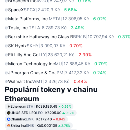
Broadcom Inc
AVGO
8 247,97 Kč
0.76%
SpaceX
SPCX
2 420,3 Kč
5.68%
Meta Platforms, Inc.
META
12 396,95 Kč
6.02%
Tesla, Inc.
TSLA
6 789,73 Kč
3.49%
Berkshire Hathaway Inc Class B
BRK.B
10 797,94 Kč
0.31
SK Hynix
SKHY
3 090,07 Kč
0.70%
Eli Lilly And Co
LLY
23 620,21 Kč
2.39%
Micron Technology Inc
MU
17 686,45 Kč
0.79%
JPmorgan Chase & Co
JPM
7 417,32 Kč
0.24%
Walmart Inc
WMT
2 326,73 Kč
0.44%
Populární tokeny v chainu
Ethereum
Ethereum
ETH
Kč39,186.49
0.26%
UNUS SED LEO
LEO
Kč205.00
0.12%
Chainlink
LINK
Kč172.40
0.94%
Shiba Inu
SHIB
Kč0.000105
2.75%