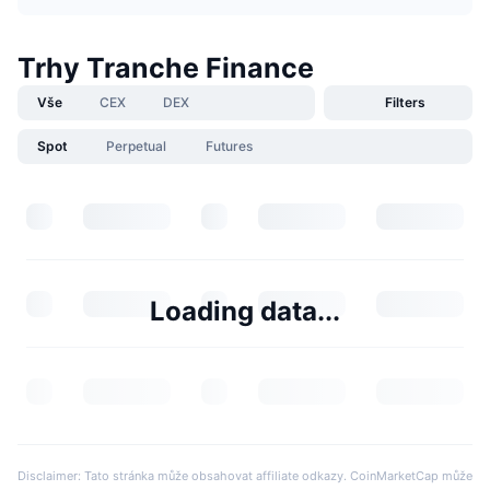
Trhy Tranche Finance
Vše
CEX
DEX
Filters
Spot
Perpetual
Futures
Loading data...
Disclaimer: Tato stránka může obsahovat affiliate odkazy. CoinMarketCap může