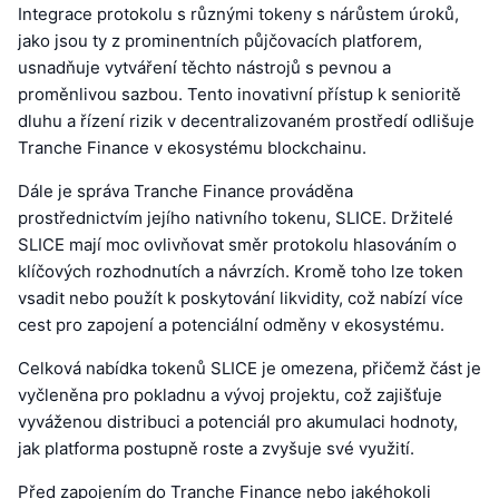
Integrace protokolu s různými tokeny s nárůstem úroků,
jako jsou ty z prominentních půjčovacích platforem,
usnadňuje vytváření těchto nástrojů s pevnou a
proměnlivou sazbou. Tento inovativní přístup k senioritě
dluhu a řízení rizik v decentralizovaném prostředí odlišuje
Tranche Finance v ekosystému blockchainu.
Dále je správa Tranche Finance prováděna
prostřednictvím jejího nativního tokenu, SLICE. Držitelé
SLICE mají moc ovlivňovat směr protokolu hlasováním o
klíčových rozhodnutích a návrzích. Kromě toho lze token
vsadit nebo použít k poskytování likvidity, což nabízí více
cest pro zapojení a potenciální odměny v ekosystému.
Celková nabídka tokenů SLICE je omezena, přičemž část je
vyčleněna pro pokladnu a vývoj projektu, což zajišťuje
vyváženou distribuci a potenciál pro akumulaci hodnoty,
jak platforma postupně roste a zvyšuje své využití.
Před zapojením do Tranche Finance nebo jakéhokoli