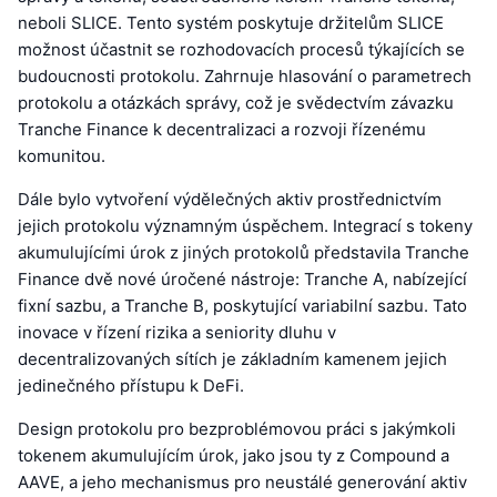
neboli SLICE. Tento systém poskytuje držitelům SLICE
možnost účastnit se rozhodovacích procesů týkajících se
budoucnosti protokolu. Zahrnuje hlasování o parametrech
protokolu a otázkách správy, což je svědectvím závazku
Tranche Finance k decentralizaci a rozvoji řízenému
komunitou.
Dále bylo vytvoření výdělečných aktiv prostřednictvím
jejich protokolu významným úspěchem. Integrací s tokeny
akumulujícími úrok z jiných protokolů představila Tranche
Finance dvě nové úročené nástroje: Tranche A, nabízející
fixní sazbu, a Tranche B, poskytující variabilní sazbu. Tato
inovace v řízení rizika a seniority dluhu v
decentralizovaných sítích je základním kamenem jejich
jedinečného přístupu k DeFi.
Design protokolu pro bezproblémovou práci s jakýmkoli
tokenem akumulujícím úrok, jako jsou ty z Compound a
AAVE, a jeho mechanismus pro neustálé generování aktiv