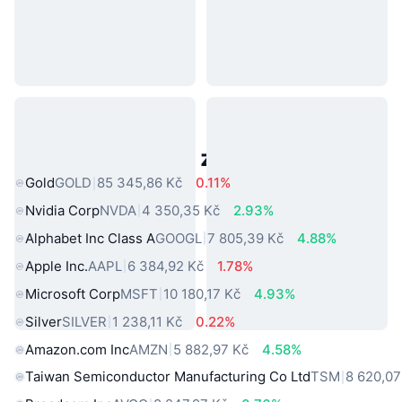
Populární aktiva z reálného světa
Gold
GOLD
85 345,86 Kč
0.11%
Nvidia Corp
NVDA
4 350,35 Kč
2.93%
Alphabet Inc Class A
GOOGL
7 805,39 Kč
4.88%
Apple Inc.
AAPL
6 384,92 Kč
1.78%
Microsoft Corp
MSFT
10 180,17 Kč
4.93%
Silver
SILVER
1 238,11 Kč
0.22%
Amazon.com Inc
AMZN
5 882,97 Kč
4.58%
Taiwan Semiconductor Manufacturing Co Ltd
TSM
8 620,07