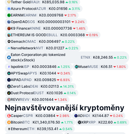
Tether Gold
XAUt
Kč85,035.98
0.16%
Azuro Protocol
AZUR
Kč0.01656
3.11%
EARNM
EARNM
Kč0.0009768
2.17%
OpenDAO
SOS
Kč0.00000003101
3.24%
K9 Finance
KNINE
Kč0.000007736
1.46%
ETHEREUM IS GOOD
EBULL
Kč0.0003368
0.19%
Gemach
GMAC
Kč0.006497
0.22%
NerveNetwork
NVT
Kč0.01227
0.22%
Eaton Corporation plc tokenized
ETNX
Kč8,246.55
0.22%
stock(xStock)
Ispolink
ISP
Kč0.0003846
Muse
MUSE
Kč6.51
1.25%
1.80%
APYSwap
APYS
Kč0.1044
0.34%
AIPAD
AIPAD
Kč0.009825
6.93%
Zero1 Labs
DEAI
Kč0.02113
14.31%
Dust Protocol
DUST
Kč0.1026
0.14%
REVV
REVV
Kč0.001644
1.34%
Nejnavštěvovanější kryptoměny
Casper
CSPR
Kč0.03864
ADI
ADI
Kč144.87
2.98%
0.24%
Bitcoin
BTC
Kč1,340,076.50
XRP
XRP
Kč22.60
1.77%
0.69%
Ethereum
ETH
Kč39,153.41
0.54%