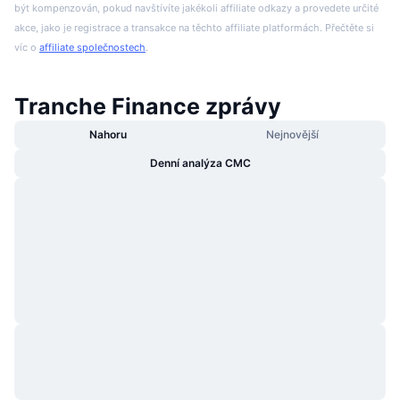
být kompenzován, pokud navštívíte jakékoli affiliate odkazy a provedete určité
akce, jako je registrace a transakce na těchto affiliate platformách. Přečtěte si
víc o
affiliate společnostech
.
Tranche Finance zprávy
Nahoru
Nejnovější
Denní analýza CMC