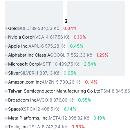
Populární aktiva z reálného světa
Gold
GOLD
89 534,53 Kč
0.04%
Nvidia Corp
NVDA
4 617,56 Kč
0.10%
Apple Inc.
AAPL
6 575,28 Kč
0.45%
Alphabet Inc Class A
GOOGL
7 552,33 Kč
1.29%
Microsoft Corp
MSFT
10 499,75 Kč
2.54%
Silver
SILVER
1 307,13 Kč
0.05%
Amazon.com Inc
AMZN
5 730,26 Kč
0.14%
Taiwan Semiconductor Manufacturing Co Ltd
TSM
8 845,86
Broadcom Inc
AVGO
8 876,86 Kč
0.55%
SpaceX
SPCX
2 408,5 Kč
6.14%
Meta Platforms, Inc.
META
12 398,82 Kč
0.19%
Tesla, Inc.
TSLA
6 743,34 Kč
0.63%