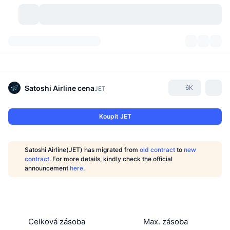
Kryptoměny
Přehledy
Kryptoměny
DexScan
Trhy
Hodnocení
Satoshi Airline
cena
6K
JET
Signály
Burzy
Kategorie
New
Přehled trhu
Koupit JET
Trendující
Komunita
Historické snímky
Spotový trh
Centralizované burzy
Satoshi Airline(JET) has migrated from
old contract
to
new
Nový
Feedy
API
Odemknutí tokenů
Počet kryptoměn
contract
. For more details, kindly check the official
Spot
announcement
here
.
Rostoucí
Témata
Výnosy
Produkty
Bitcoin pokladny
Deriváty
API
Průzkumník meme
Lives
Aktiva skutečného světa
BNB pokladny
Produkty
Krypto API
Decentralizované burzy
Celková zásoba
Max. zásoba