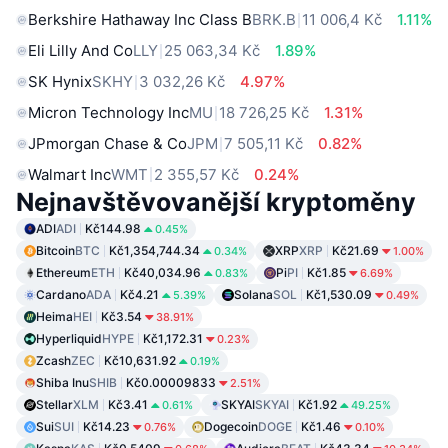
Berkshire Hathaway Inc Class B
BRK.B
11 006,4 Kč
1.11%
Eli Lilly And Co
LLY
25 063,34 Kč
1.89%
SK Hynix
SKHY
3 032,26 Kč
4.97%
Micron Technology Inc
MU
18 726,25 Kč
1.31%
JPmorgan Chase & Co
JPM
7 505,11 Kč
0.82%
Walmart Inc
WMT
2 355,57 Kč
0.24%
Nejnavštěvovanější kryptoměny
ADI
ADI
Kč144.98
0.45%
Bitcoin
BTC
Kč1,354,744.34
XRP
XRP
Kč21.69
0.34%
1.00%
Ethereum
ETH
Kč40,034.96
Pi
PI
Kč1.85
0.83%
6.69%
Cardano
ADA
Kč4.21
Solana
SOL
Kč1,530.09
5.39%
0.49%
Heima
HEI
Kč3.54
38.91%
Hyperliquid
HYPE
Kč1,172.31
0.23%
Zcash
ZEC
Kč10,631.92
0.19%
Shiba Inu
SHIB
Kč0.00009833
2.51%
Stellar
XLM
Kč3.41
SKYAI
SKYAI
Kč1.92
0.61%
49.25%
Sui
SUI
Kč14.23
Dogecoin
DOGE
Kč1.46
0.76%
0.10%