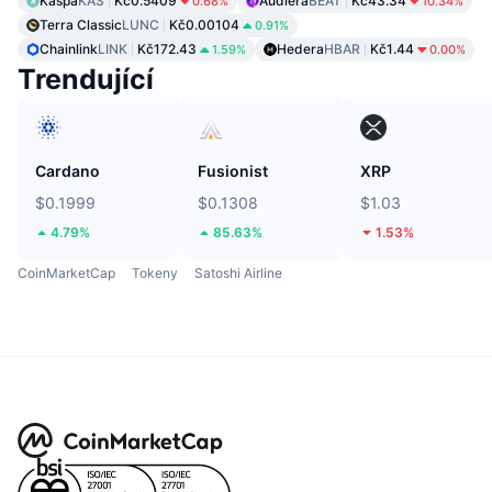
Kaspa
KAS
Kč0.5409
Audiera
BEAT
Kč43.34
0.68%
10.34%
Terra Classic
LUNC
Kč0.00104
0.91%
Chainlink
LINK
Kč172.43
Hedera
HBAR
Kč1.44
1.59%
0.00%
Trendující
Cardano
Fusionist
XRP
$0.1999
$0.1308
$1.03
4.79%
85.63%
1.53%
CoinMarketCap
Tokeny
Satoshi Airline