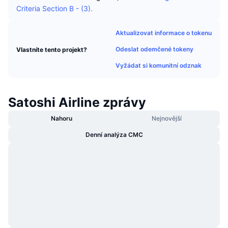
Trendující
Criteria Section B - (3).
Kryptoměnové ETF
Naučte se
CMC MCP
Nové
Bitcoin ETF
Aktualizovat informace o tokenu
x402
Zprávy
Odeslat odemčené tokeny
Vlastníte tento projekt?
Krypto
Ethereum ETF
Akademie
Vyžádat si komunitní odznak
Politika
Technická analýza
Prozkoumat
Satoshi Airline zprávy
Sporty
RSI
Videa
Nahoru
Nejnovější
Finance
Denní analýza CMC
MACD
Slovník
Technologie
Deriváty
Kampaně
NFT
Přehled
Airdrops
Celkové NFT statistiky
Likvidace
Diamantové odměny