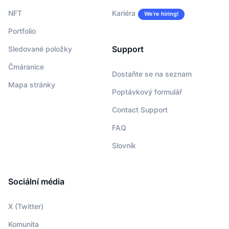
NFT
Kariéra
We’re hiring!
Portfolio
Support
Sledované položky
Čmáranice
Dostaňte se na seznam
Mapa stránky
Poptávkový formulář
Contact Support
FAQ
Slovník
Sociální média
X (Twitter)
Komunita