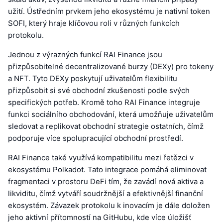
užití. Ústředním prvkem jeho ekosystému je nativní token
SOFI, který hraje klíčovou roli v různých funkcích
protokolu.
Jednou z výrazných funkcí RAI Finance jsou
přizpůsobitelné decentralizované burzy (DEXy) pro tokeny
a NFT. Tyto DEXy poskytují uživatelům flexibilitu
přizpůsobit si své obchodní zkušenosti podle svých
specifických potřeb. Kromě toho RAI Finance integruje
funkci sociálního obchodování, která umožňuje uživatelům
sledovat a replikovat obchodní strategie ostatních, čímž
podporuje více spolupracující obchodní prostředí.
RAI Finance také využívá kompatibilitu mezi řetězci v
ekosystému Polkadot. Tato integrace pomáhá eliminovat
fragmentaci v prostoru DeFi tím, že zavádí nová aktiva a
likviditu, čímž vytváří soudržnější a efektivnější finanční
ekosystém. Závazek protokolu k inovacím je dále doložen
jeho aktivní přítomností na GitHubu, kde více úložišť