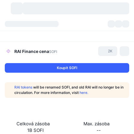
Kryptoměny
Přehledy
Kryptoměny
DexScan
Trhy
Hodnocení
RAI Finance
cena
2K
SOFI
Signály
Burzy
Kategorie
New
Přehled trhu
Koupit SOFI
Trendující
Komunita
Historické snímky
Spotový trh
Centralizované burzy
RAI tokens
will be renamed SOFI, and old RAI will no longer be in
Nový
Feedy
API
Odemknutí tokenů
Počet kryptoměn
circulation. For more information, visit
here.
Spot
Rostoucí
Témata
Výnosy
Produkty
Bitcoin pokladny
Deriváty
API
Průzkumník meme
Lives
Aktiva skutečného světa
BNB pokladny
Produkty
Krypto API
Celková zásoba
Max. zásoba
Decentralizované burzy
1B SOFI
--