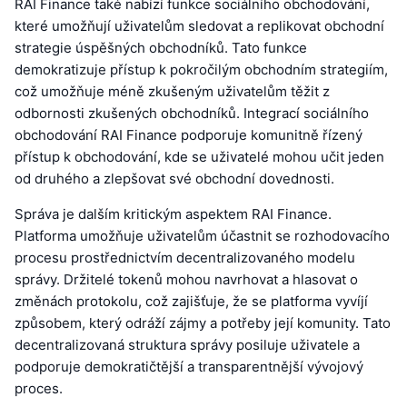
RAI Finance také nabízí funkce sociálního obchodování,
které umožňují uživatelům sledovat a replikovat obchodní
strategie úspěšných obchodníků. Tato funkce
demokratizuje přístup k pokročilým obchodním strategiím,
což umožňuje méně zkušeným uživatelům těžit z
odbornosti zkušených obchodníků. Integrací sociálního
obchodování RAI Finance podporuje komunitně řízený
přístup k obchodování, kde se uživatelé mohou učit jeden
od druhého a zlepšovat své obchodní dovednosti.
Správa je dalším kritickým aspektem RAI Finance.
Platforma umožňuje uživatelům účastnit se rozhodovacího
procesu prostřednictvím decentralizovaného modelu
správy. Držitelé tokenů mohou navrhovat a hlasovat o
změnách protokolu, což zajišťuje, že se platforma vyvíjí
způsobem, který odráží zájmy a potřeby její komunity. Tato
decentralizovaná struktura správy posiluje uživatele a
podporuje demokratičtější a transparentnější vývojový
proces.