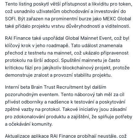
Tento listing poskytl větší přístupnost a likviditu pro token,
což usnadnilo uživatelům obchodování a investování do
SOFI. Být zařazen na prominentní burze jako MEXC Global
také přidalo projektu vrstvu důvěryhodnosti a viditelnosti.
RAI Finance také uspořádal Global Mainnet Event, což byl
klíčový krok v jeho roadmapě. Tato událost znamenala
přechod z testnetu na mainnet, což ukázalo připravenost
protokolu na širší adopci. Spuštění mainnetu je často
kritickou fází pro jakýkoliv blockchainový projekt, protože
demonstruje zralost a provozní stabilitu projektu.
Interní beta Brain Trust Recruitment byl dalším
pozoruhodným eventem. Tento náborový tah měl za cíl
přivést odborníky a nadšence k testování a poskytování
zpětné vazby na protokol. Takové iniciativy jsou zásadní
pro zdokonalování produktu a zajištění, že splňuje potřeby
a očekávání komunity.
Aktualizace aplikace RAI Finance probíhají neustále, což