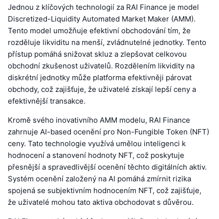
Jednou z klíčových technologií za RAI Finance je model
Discretized-Liquidity Automated Market Maker (AMM).
Tento model umožňuje efektivní obchodování tím, že
rozděluje likviditu na menší, zvládnutelné jednotky. Tento
přístup pomáhá snižovat skluz a zlepšovat celkovou
obchodní zkušenost uživatelů. Rozdělením likvidity na
diskrétní jednotky může platforma efektivněji párovat
obchody, což zajišťuje, že uživatelé získají lepší ceny a
efektivnější transakce.
Kromě svého inovativního AMM modelu, RAI Finance
zahrnuje AI-based ocenění pro Non-Fungible Token (NFT)
ceny. Tato technologie využívá umělou inteligenci k
hodnocení a stanovení hodnoty NFT, což poskytuje
přesnější a spravedlivější ocenění těchto digitálních aktiv.
Systém ocenění založený na AI pomáhá zmírnit rizika
spojená se subjektivním hodnocením NFT, což zajišťuje,
že uživatelé mohou tato aktiva obchodovat s důvěrou.