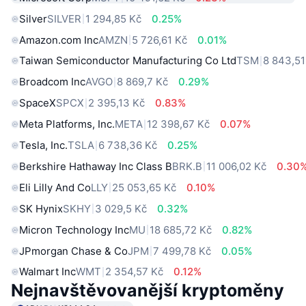
Silver
SILVER
1 294,85 Kč
0.25%
Amazon.com Inc
AMZN
5 726,61 Kč
0.01%
Taiwan Semiconductor Manufacturing Co Ltd
TSM
8 843,51
Broadcom Inc
AVGO
8 869,7 Kč
0.29%
SpaceX
SPCX
2 395,13 Kč
0.83%
Meta Platforms, Inc.
META
12 398,67 Kč
0.07%
Tesla, Inc.
TSLA
6 738,36 Kč
0.25%
Berkshire Hathaway Inc Class B
BRK.B
11 006,02 Kč
0.30
Eli Lilly And Co
LLY
25 053,65 Kč
0.10%
SK Hynix
SKHY
3 029,5 Kč
0.32%
Micron Technology Inc
MU
18 685,72 Kč
0.82%
JPmorgan Chase & Co
JPM
7 499,78 Kč
0.05%
Walmart Inc
WMT
2 354,57 Kč
0.12%
Nejnavštěvovanější kryptoměny