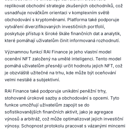
replikovat obchodní strategie zkušených obchodníků, což
usnadňuje nováčkům orientaci v komplexním světě
obchodování s kryptoměnami. Platforma také podporuje
vytváření diverzifikovaných investičních portfolií,
poskytuje přístup k široké škále finančních dat a analytik,
které pomáhají uživatelům činit informovaná rozhodnutí.
Významnou funkcí RAI Finance je jeho vlastní model
ocenění NFT založený na umělé inteligenci. Tento model
pomáhá uživatelům přesněji určit hodnotu jejich NFT, což
je obzvláště užitečné na trhu, kde může být oceňování
velmi nestálé a subjektivní.
RAI Finance také podporuje unikátní peněžní trhy,
stohované úrokové sazby a obchodování s opcemi. Tyto
funkce umožňují uživatelům zapojit se do
sofistikovanějších finančních aktivit, jako je agregace
výnosů a arbitráž, což může optimalizovat jejich investiční
výnosy. Schopnost protokolu pracovat s vázanými mincemi