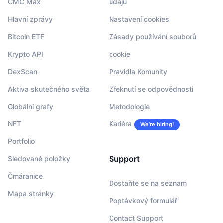
CMC Max
údajů
Hlavní zprávy
Nastavení cookies
Bitcoin ETF
Zásady používání souborů
Krypto API
cookie
DexScan
Pravidla Komunity
Aktiva skutečného světa
Zřeknutí se odpovědnosti
Globální grafy
Metodologie
NFT
Kariéra
We’re hiring!
Portfolio
Support
Sledované položky
Čmáranice
Dostaňte se na seznam
Mapa stránky
Poptávkový formulář
Contact Support