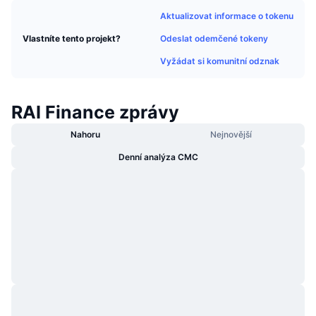
Trendující
Kryptoměnové ETF
Aktualizovat informace o tokenu
Naučte se
CMC MCP
Odeslat odemčené tokeny
Vlastníte tento projekt?
Nové
Bitcoin ETF
x402
Zprávy
Vyžádat si komunitní odznak
Krypto
Ethereum ETF
Akademie
RAI Finance zprávy
Politika
Technická analýza
Prozkoumat
Nahoru
Nejnovější
Sporty
Denní analýza CMC
RSI
Videa
Finance
MACD
Slovník
Technologie
Deriváty
Kampaně
NFT
Přehled
Airdrops
Celkové NFT statistiky
Likvidace
Diamantové odměny