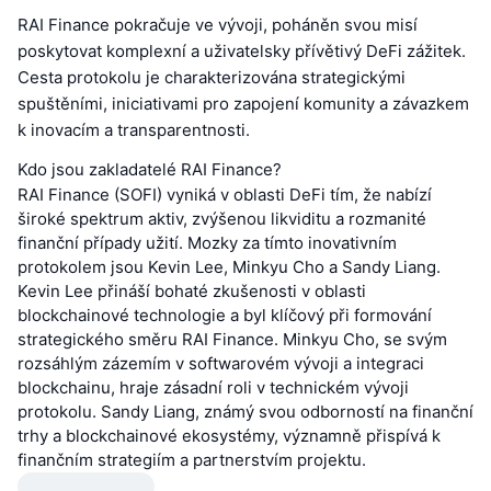
RAI Finance pokračuje ve vývoji, poháněn svou misí
poskytovat komplexní a uživatelsky přívětivý DeFi zážitek.
Cesta protokolu je charakterizována strategickými
spuštěními, iniciativami pro zapojení komunity a závazkem
k inovacím a transparentnosti.
Kdo jsou zakladatelé RAI Finance?
RAI Finance (SOFI) vyniká v oblasti DeFi tím, že nabízí
široké spektrum aktiv, zvýšenou likviditu a rozmanité
finanční případy užití. Mozky za tímto inovativním
protokolem jsou Kevin Lee, Minkyu Cho a Sandy Liang.
Kevin Lee přináší bohaté zkušenosti v oblasti
blockchainové technologie a byl klíčový při formování
strategického směru RAI Finance. Minkyu Cho, se svým
rozsáhlým zázemím v softwarovém vývoji a integraci
blockchainu, hraje zásadní roli v technickém vývoji
protokolu. Sandy Liang, známý svou odborností na finanční
trhy a blockchainové ekosystémy, významně přispívá k
finančním strategiím a partnerstvím projektu.