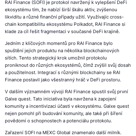
RAI Finance (SOFI) je protokol navržený k vylepšení DeFi
ekosystému tím, že nabízí širší škálu aktiv, zvýšenou
likviditu a různé finanční případy užití. Využívajíc cross-
chain kompatibilitu ekosystému Polkadot, RAI Finance si
klade za cíl řešit fragmentaci v současné DeFi krajině.
Jedním z klíčových momentů pro RAI Finance bylo
spuštění jejich produktu na několika blockchainových
sítích. Tento strategický krok umožnil protokolu
proniknout do různých ekosystémů, čímž zvýšil svůj dosah
a použitelnost. Integrací s různými blockchainy se RAI
Finance postavil jako všestranný hráč v DeFi prostoru.
V dalším významném vývoji RAI Finance spustil svůj první
Galxe quest. Tato iniciativa byla navržena k zapojení
komunity a incentivizaci účasti v ekosystému. Galxe quest
nejen pomohl při budování komunity, ale také při šíření
povědomí o schopnostech a potenciálu protokolu.
Zařazení SOFI na MEXC Global znamenalo další milník.