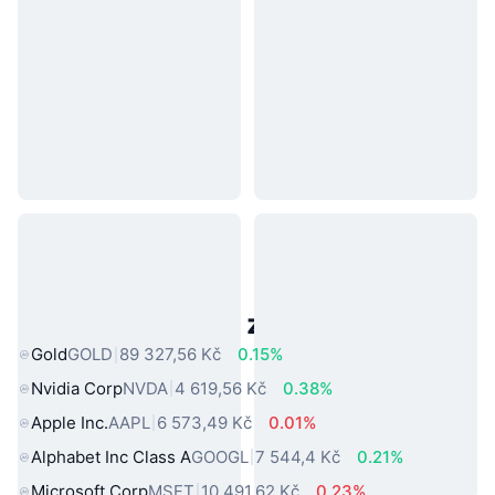
Populární aktiva z reálného světa
Gold
GOLD
89 327,56 Kč
0.15%
Nvidia Corp
NVDA
4 619,56 Kč
0.38%
Apple Inc.
AAPL
6 573,49 Kč
0.01%
Alphabet Inc Class A
GOOGL
7 544,4 Kč
0.21%
Microsoft Corp
MSFT
10 491,62 Kč
0.23%