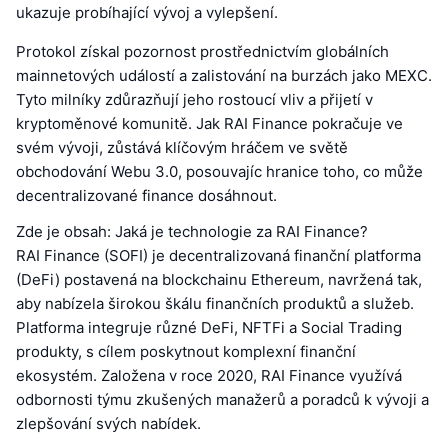
ukazuje probíhající vývoj a vylepšení.
Protokol získal pozornost prostřednictvím globálních
mainnetových událostí a zalistování na burzách jako MEXC.
Tyto milníky zdůrazňují jeho rostoucí vliv a přijetí v
kryptoměnové komunitě. Jak RAI Finance pokračuje ve
svém vývoji, zůstává klíčovým hráčem ve světě
obchodování Webu 3.0, posouvajíc hranice toho, co může
decentralizované finance dosáhnout.
Zde je obsah: Jaká je technologie za RAI Finance?
RAI Finance (SOFI) je decentralizovaná finanční platforma
(DeFi) postavená na blockchainu Ethereum, navržená tak,
aby nabízela širokou škálu finančních produktů a služeb.
Platforma integruje různé DeFi, NFTFi a Social Trading
produkty, s cílem poskytnout komplexní finanční
ekosystém. Založena v roce 2020, RAI Finance využívá
odbornosti týmu zkušených manažerů a poradců k vývoji a
zlepšování svých nabídek.