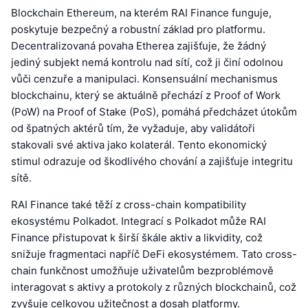
Blockchain Ethereum, na kterém RAI Finance funguje,
poskytuje bezpečný a robustní základ pro platformu.
Decentralizovaná povaha Etherea zajišťuje, že žádný
jediný subjekt nemá kontrolu nad sítí, což ji činí odolnou
vůči cenzuře a manipulaci. Konsensuální mechanismus
blockchainu, který se aktuálně přechází z Proof of Work
(PoW) na Proof of Stake (PoS), pomáhá předcházet útokům
od špatných aktérů tím, že vyžaduje, aby validátoři
stakovali své aktiva jako kolaterál. Tento ekonomický
stimul odrazuje od škodlivého chování a zajišťuje integritu
sítě.
RAI Finance také těží z cross-chain kompatibility
ekosystému Polkadot. Integrací s Polkadot může RAI
Finance přistupovat k širší škále aktiv a likvidity, což
snižuje fragmentaci napříč DeFi ekosystémem. Tato cross-
chain funkčnost umožňuje uživatelům bezproblémově
interagovat s aktivy a protokoly z různých blockchainů, což
zvyšuje celkovou užitečnost a dosah platformy.