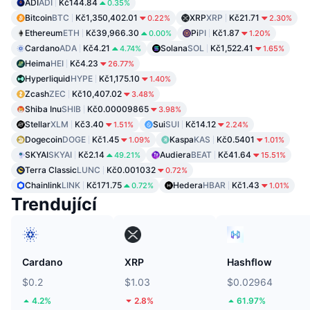
ADI
ADI
Kč144.84
0.35%
Bitcoin
BTC
Kč1,350,402.01
XRP
XRP
Kč21.71
0.22%
2.30%
Ethereum
ETH
Kč39,966.30
Pi
PI
Kč1.87
0.00%
1.20%
Cardano
ADA
Kč4.21
Solana
SOL
Kč1,522.41
4.74%
1.65%
Heima
HEI
Kč4.23
26.77%
Hyperliquid
HYPE
Kč1,175.10
1.40%
Zcash
ZEC
Kč10,407.02
3.48%
Shiba Inu
SHIB
Kč0.00009865
3.98%
Stellar
XLM
Kč3.40
Sui
SUI
Kč14.12
1.51%
2.24%
Dogecoin
DOGE
Kč1.45
Kaspa
KAS
Kč0.5401
1.09%
1.01%
SKYAI
SKYAI
Kč2.14
Audiera
BEAT
Kč41.64
49.21%
15.51%
Terra Classic
LUNC
Kč0.001032
0.72%
Chainlink
LINK
Kč171.75
Hedera
HBAR
Kč1.43
0.72%
1.01%
Trendující
Cardano
XRP
Hashflow
$0.2
$1.03
$0.02964
4.2%
2.8%
61.97%