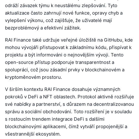
odráží závazek týmu k neustálému zlepšování. Tyto
aktualizace často zahrnují nové funkce, opravy chyb a
vylepšení výkonu, což zajišťuje, že uživatelé mají
bezproblémový a efektivní zážitek.
RAI Finance také udržuje veřejné úložiště na GitHubu, kde
mohou vývojáři přistupovat k základnímu kódu, přispívat k
projektu a být informováni o nejnovějším vývoji. Tento
open-source přístup podporuje transparentnost a
spolupráci, což jsou zásadní prvky v blockchainovém a
kryptoměnovém prostoru.
V širším kontextu RAI Finance dosahuje významných
pokroků v DeFi a NFT oblastech. Protokol aktivně rozšiřuje
své nabídky a partnerství, s důrazem na decentralizovanou
správu a sociální obchodování. Toto rozšíření je v souladu
s rostoucím trendem integrace DeFi s dalšími
blockchainovými aplikacemi, čímž vytváří propojenější a
všestrannější ekosystém.