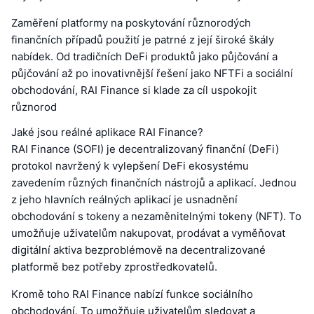
Zaměření platformy na poskytování různorodých
finančních případů použití je patrné z její široké škály
nabídek. Od tradičních DeFi produktů jako půjčování a
půjčování až po inovativnější řešení jako NFTFi a sociální
obchodování, RAI Finance si klade za cíl uspokojit
různorod
Jaké jsou reálné aplikace RAI Finance?
RAI Finance (SOFI) je decentralizovaný finanční (DeFi)
protokol navržený k vylepšení DeFi ekosystému
zavedením různých finančních nástrojů a aplikací. Jednou
z jeho hlavních reálných aplikací je usnadnění
obchodování s tokeny a nezaměnitelnými tokeny (NFT). To
umožňuje uživatelům nakupovat, prodávat a vyměňovat
digitální aktiva bezproblémově na decentralizované
platformě bez potřeby zprostředkovatelů.
Kromě toho RAI Finance nabízí funkce sociálního
obchodování. To umožňuje uživatelům sledovat a