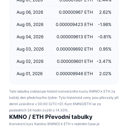
Připravované prodeje
Sazby financování
Učte se a vydělávejte
Aug 06, 2026
0.00000967 ETH
2.62
%
Aug 05, 2026
0.000009423 ETH
-1.98
%
Kalendáře
Aug 04, 2026
0.000009613 ETH
-0.81
%
Kalendář ICO
Aug 03, 2026
0.000009692 ETH
0.95
%
Kalendář událostí
Aug 02, 2026
0.000009601 ETH
-3.47
%
Aug 01, 2026
0.000009946 ETH
2.02
%
Tato tabulka zobrazuje historii konverzního kurzu KMNO k ETH za
každý den předchozího týdne. Tyto historické ceny jsou převzaty při
denní uzávěrce v 00:00 (UTC+0). Kurz KMNO/ETH se za
posledních 24 hodin zvýšil o 14.33%.
KMNO / ETH Převodní tabulky
Konverzní kurz Kamino (KMNO) k ETH v reálném čase je