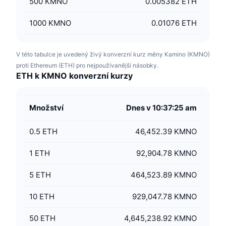
500
KMNO
0.005382 ETH
1000
KMNO
0.01076 ETH
V této tabulce je uvedený živý konverzní kurz měny Kamino (KMNO)
proti Ethereum (ETH) pro nejpoužívanější násobky.
ETH k KMNO konverzní kurzy
Množství
Dnes v 10:37:25 am
0.5
ETH
46,452.39 KMNO
1
ETH
92,904.78 KMNO
5
ETH
464,523.89 KMNO
10
ETH
929,047.78 KMNO
50
ETH
4,645,238.92 KMNO