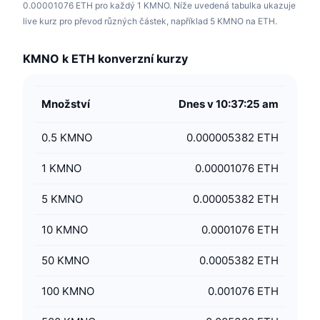
0.00001076 ETH pro každý 1 KMNO. Níže uvedená tabulka ukazuje
live kurz pro převod různých částek, například 5 KMNO na ETH.
KMNO k ETH konverzní kurzy
Množství
Dnes v 10:37:25 am
0.5
KMNO
0.000005382 ETH
1
KMNO
0.00001076 ETH
5
KMNO
0.00005382 ETH
10
KMNO
0.0001076 ETH
50
KMNO
0.0005382 ETH
100
KMNO
0.001076 ETH