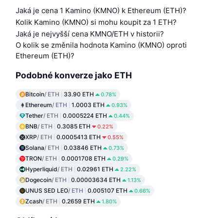
Jaká je cena 1 Kamino (KMNO) k Ethereum (ETH)?
Kolik Kamino (KMNO) si mohu koupit za 1 ETH?
Jaká je nejvyšší cena KMNO/ETH v historii?
O kolik se změnila hodnota Kamino (KMNO) oproti
Ethereum (ETH)?
Podobné konverze jako ETH
Bitcoin
/ ETH
33.90 ETH
0.78%
Ethereum
/ ETH
1.0003 ETH
0.93%
Tether
/ ETH
0.0005224 ETH
0.44%
BNB
/ ETH
0.3085 ETH
0.22%
XRP
/ ETH
0.0005413 ETH
0.55%
Solana
/ ETH
0.03846 ETH
0.73%
TRON
/ ETH
0.0001708 ETH
0.29%
Hyperliquid
/ ETH
0.02961 ETH
2.22%
Dogecoin
/ ETH
0.00003634 ETH
1.13%
UNUS SED LEO
/ ETH
0.005107 ETH
0.66%
Zcash
/ ETH
0.2659 ETH
1.80%