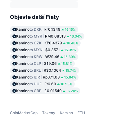
Objevte další Fiaty
Kamino
to DKK
kr0.1349
16.15%
Kamino
to MYR
RM0.08513
16.04%
Kamino
to CZK
Kč0.4379
16.48%
Kamino
to MXN
$0.3571
15.39%
Kamino
to KRW
₩29.46
15.39%
Kamino
to CLP
$19.06
15.81%
Kamino
to BRL
R$0.1064
15.74%
Kamino
to IDR
Rp371.08
15.64%
Kamino
to HUF
Ft6.60
16.93%
Kamino
to GBP
£0.01549
16.20%
CoinMarketCap
Tokeny
Kamino
ETH