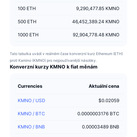
100
ETH
9,290,477.85 KMNO
500
ETH
46,452,389.24 KMNO
1000
ETH
92,904,778.48 KMNO
Tato tabulka uvádí v reálném čase konverzní kurz Ethereum (ETH)
proti Kamino (KMNO) pro nejpoužívanější násobky.
Konverzní kurzy KMNO k fiat měnám
Currencies
Aktuální cena
KMNO
/
USD
$0.02059
KMNO
/
BTC
0.0000003176 BTC
KMNO
/
BNB
0.00003489 BNB