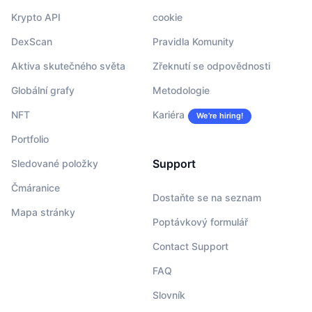
Krypto API
cookie
DexScan
Pravidla Komunity
Aktiva skutečného světa
Zřeknutí se odpovědnosti
Globální grafy
Metodologie
NFT
Kariéra
We’re hiring!
Portfolio
Support
Sledované položky
Čmáranice
Dostaňte se na seznam
Mapa stránky
Poptávkový formulář
Contact Support
FAQ
Slovník