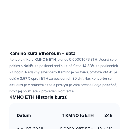
Trendující
Kryptoměnové ETF
Naučte se
CMC MCP
Nové
Bitcoin ETF
x402
Zprávy
Krypto
Ethereum ETF
Akademie
Politika
Technická analýza
Prozkoumat
Kamino kurz Ethereum – data
Konverzní kurz
KMNO k ETH
je dnes 0.00001076 ETH.
Jedná se o
Sporty
RSI
Videa
pokles o
NaN%
za poslední hodinu a nárůst o
14.33%
za posledních
24 hodin.
Nedávný směr ceny Kamino je rostoucí, protože KMNO je
Finance
MACD
dolů o
Slovník
3.57%
oproti ETH za posledních 30 dní.
Náš konvertor se
aktualizuje v reálném čase a poskytuje vám přesné údaje pokaždé,
Technologie
když jej použijete k provedení konverze.
Deriváty
Kampaně
KMNO ETH Historie kurzů
NFT
Přehled
Airdrops
Datum
1 KMNO to ETH
24h
Celkové NFT statistiky
Likvidace
Diamantové odměny
Aug 07, 2026
0.00001087 ETH
12.44
%