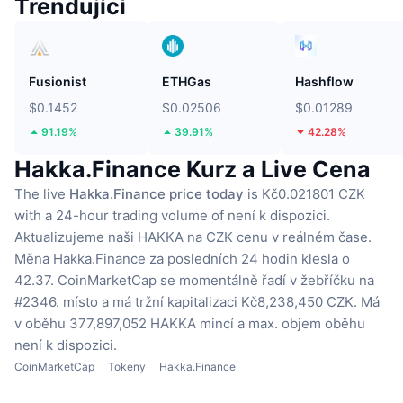
Trendující
Fusionist
ETHGas
Hashflow
$0.1452
$0.02506
$0.01289
91.19%
39.91%
42.28%
Hakka.Finance Kurz a Live Cena
The live
Hakka.Finance price today
is Kč0.021801 CZK
with a 24-hour trading volume of není k dispozici.
Aktualizujeme naši HAKKA na CZK cenu v reálném čase.
Měna Hakka.Finance za posledních 24 hodin klesla o
42.37.
CoinMarketCap se momentálně řadí v žebříčku na
#2346. místo a má tržní kapitalizaci Kč8,238,450 CZK.
Má
v oběhu 377,897,052 HAKKA mincí
a max. objem oběhu
není k dispozici.
CoinMarketCap
Tokeny
Hakka.Finance