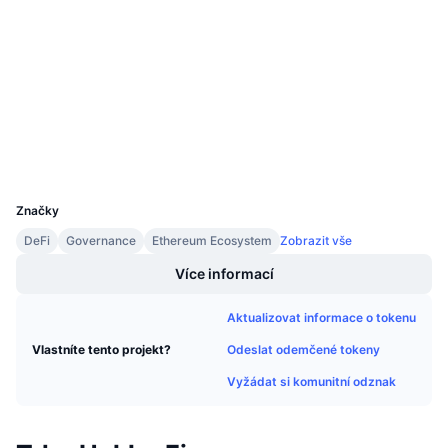
Připravované prodeje
0x0e29...de3bcd
Sazby financování
Kontrakty
Učte se a vydělávejte
3.1
Hodnocení (CertiK)
Kalendáře
etherscan.io
Explorers
Kalendář ICO
Wallets
UCID
6622
Kalendář událostí
Značky
DeFi
Governance
Ethereum Ecosystem
Zobrazit vše
Více informací
Aktualizovat informace o tokenu
Odeslat odemčené tokeny
Vlastníte tento projekt?
Vyžádat si komunitní odznak