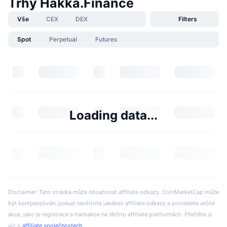
Trhy Hakka.Finance
Vše
CEX
DEX
Filters
Spot
Perpetual
Futures
Loading data...
Disclaimer: Tato stránka může obsahovat affiliate odkazy. CoinMarketCap může
být kompenzován, pokud navštívíte jakékoli affiliate odkazy a provedete určité
akce, jako je registrace a transakce na těchto affiliate platformách. Přečtěte si
víc o
affiliate společnostech
.