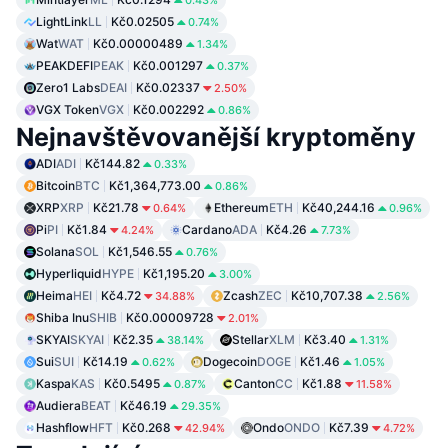
0.43%
LightLink
LL
Kč0.02505
0.74%
Wat
WAT
Kč0.00000489
1.34%
PEAKDEFI
PEAK
Kč0.001297
0.37%
Zero1 Labs
DEAI
Kč0.02337
2.50%
VGX Token
VGX
Kč0.002292
0.86%
Nejnavštěvovanější kryptoměny
ADI
ADI
Kč144.82
0.33%
Bitcoin
BTC
Kč1,364,773.00
0.86%
XRP
XRP
Kč21.78
Ethereum
ETH
Kč40,244.16
0.64%
0.96%
Pi
PI
Kč1.84
Cardano
ADA
Kč4.26
4.24%
7.73%
Solana
SOL
Kč1,546.55
0.76%
Hyperliquid
HYPE
Kč1,195.20
3.00%
Heima
HEI
Kč4.72
Zcash
ZEC
Kč10,707.38
34.88%
2.56%
Shiba Inu
SHIB
Kč0.00009728
2.01%
SKYAI
SKYAI
Kč2.35
Stellar
XLM
Kč3.40
38.14%
1.31%
Sui
SUI
Kč14.19
Dogecoin
DOGE
Kč1.46
0.62%
1.05%
Kaspa
KAS
Kč0.5495
Canton
CC
Kč1.88
0.87%
11.58%
Audiera
BEAT
Kč46.19
29.35%
Hashflow
HFT
Kč0.268
Ondo
ONDO
Kč7.39
42.94%
4.72%