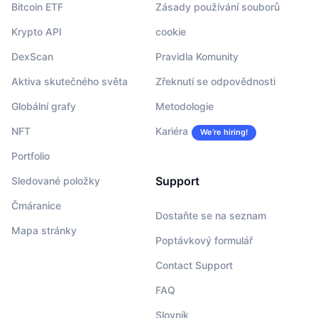
Bitcoin ETF
Zásady používání souborů
Krypto API
cookie
DexScan
Pravidla Komunity
Aktiva skutečného světa
Zřeknutí se odpovědnosti
Globální grafy
Metodologie
NFT
Kariéra
We’re hiring!
Portfolio
Support
Sledované položky
Čmáranice
Dostaňte se na seznam
Mapa stránky
Poptávkový formulář
Contact Support
FAQ
Slovník