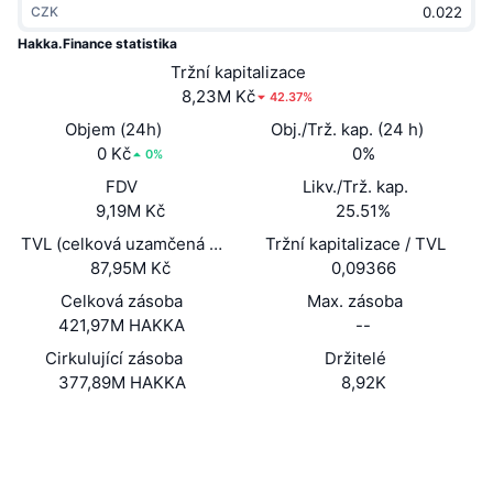
CZK
Trendující
Kryptoměnové ETF
Naučte se
CMC MCP
Hakka.Finance statistika
Nové
Tržní kapitalizace
Bitcoin ETF
x402
Zprávy
8,23M Kč
42.37%
Krypto
Ethereum ETF
Objem (24h)
Obj./Trž. kap. (24 h)
Akademie
0 Kč
0%
0%
Politika
FDV
Likv./Trž. kap.
Technická analýza
Prozkoumat
9,19M Kč
25.51%
Sporty
TVL (celková uzamčená hodnota)
Tržní kapitalizace / TVL
RSI
Videa
87,95M Kč
0,09366
Finance
MACD
Celková zásoba
Max. zásoba
Slovník
421,97M HAKKA
--
Technologie
Cirkulující zásoba
Držitelé
Deriváty
Kampaně
377,89M HAKKA
8,92K
NFT
Přehled
Webová stránka
Airdrops
Website
Celkové NFT statistiky
Sociální média
Likvidace
Diamantové odměny