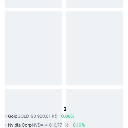
Populární aktiva z reálného světa
Gold
GOLD
90 920,81 Kč
0.08%
Nvidia Corp
NVDA
4 616,77 Kč
0.16%