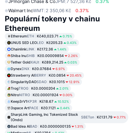
JPmorgan Chase & Co
JPM
7 527,36 Kč
0.37%
Walmart Inc
WMT
2 350,06 Kč
0.37%
Populární tokeny v chainu
Ethereum
Ethereum
ETH
Kč40,023.71
0.75%
UNUS SED LEO
LEO
Kč205.23
0.43%
Chainlink
LINK
Kč172.36
1.44%
Shiba Inu
SHIB
Kč0.00009854
2.26%
Tether Gold
XAUt
Kč89,214.25
0.03%
Dynex
DNX
Kč0.07684
6.97%
Strawberry AI
BERRY
Kč0.0854
20.45%
SingularityDAO
SDAO
Kč0.1015
12.91%
Trog
TROG
Kč0.0000204
2.01%
Nitro
NITRO
Kč0.00001924
0.00%
Keep3rV1
KP3R
Kč18.67
10.52%
3space Art
PACE
Kč0.1121
0.44%
SharpLink Gaming, Inc Tokenized Stock
SBETon
Kč131.79
0.77%
(Ondo)
Bad Idea AI
BAD
Kč0.0000000135
1.31%
Mintlayer
ML
Kč0.1294