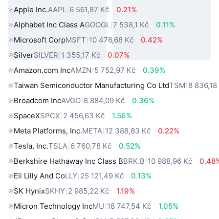
Apple Inc.
AAPL
6 561,87 Kč
0.21%
Alphabet Inc Class A
GOOGL
7 538,1 Kč
0.11%
Microsoft Corp
MSFT
10 476,68 Kč
0.42%
Silver
SILVER
1 355,17 Kč
0.07%
Amazon.com Inc
AMZN
5 752,97 Kč
0.39%
Taiwan Semiconductor Manufacturing Co Ltd
TSM
8 836,18
Broadcom Inc
AVGO
8 884,09 Kč
0.36%
SpaceX
SPCX
2 456,63 Kč
1.56%
Meta Platforms, Inc.
META
12 388,83 Kč
0.22%
Tesla, Inc.
TSLA
6 760,78 Kč
0.52%
Berkshire Hathaway Inc Class B
BRK.B
10 988,96 Kč
0.48
Eli Lilly And Co
LLY
25 121,49 Kč
0.13%
SK Hynix
SKHY
2 985,22 Kč
1.19%
Micron Technology Inc
MU
18 747,54 Kč
1.05%