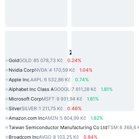
Populární aktiva z reálného světa
Gold
GOLD
85 078,73 Kč
0.24%
Nvidia Corp
NVDA
4 170,59 Kč
1.04%
Apple Inc.
AAPL
6 532,86 Kč
0.74%
Alphabet Inc Class A
GOOGL
7 611,28 Kč
1.81%
Microsoft Corp
MSFT
9 931,94 Kč
1.81%
Silver
SILVER
1 211,75 Kč
0.46%
Amazon.com Inc
AMZN
5 804,99 Kč
1.82%
Taiwan Semiconductor Manufacturing Co Ltd
TSM
8 368,6 
Broadcom Inc
AVGO
8 103,25 Kč
0.84%