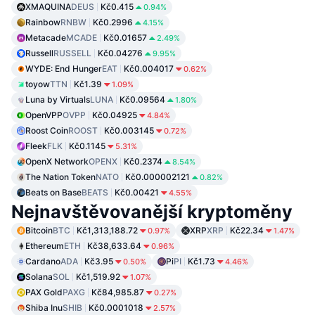
XMAQUINA
DEUS
Kč0.415
0.94%
Rainbow
RNBW
Kč0.2996
4.15%
Metacade
MCADE
Kč0.01657
2.49%
Russell
RUSSELL
Kč0.04276
9.95%
WYDE: End Hunger
EAT
Kč0.004017
0.62%
toyow
TTN
Kč1.39
1.09%
Luna by Virtuals
LUNA
Kč0.09564
1.80%
OpenVPP
OVPP
Kč0.04925
4.84%
Roost Coin
ROOST
Kč0.003145
0.72%
Fleek
FLK
Kč0.1145
5.31%
OpenX Network
OPENX
Kč0.2374
8.54%
The Nation Token
NATO
Kč0.000002121
0.82%
Beats on Base
BEATS
Kč0.00421
4.55%
Nejnavštěvovanější kryptoměny
Bitcoin
BTC
Kč1,313,188.72
XRP
XRP
Kč22.34
0.97%
1.47%
Ethereum
ETH
Kč38,633.64
0.96%
Cardano
ADA
Kč3.95
Pi
PI
Kč1.73
0.50%
4.46%
Solana
SOL
Kč1,519.92
1.07%
PAX Gold
PAXG
Kč84,985.87
0.27%
Shiba Inu
SHIB
Kč0.0001018
2.57%