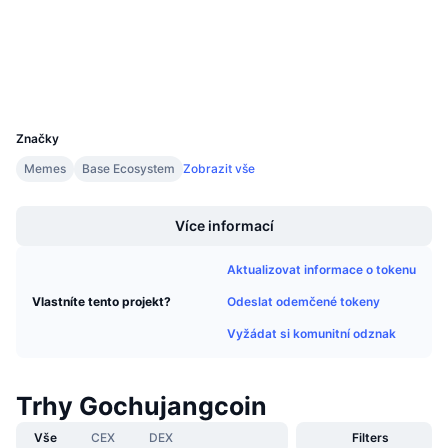
0x9aAa...5E701C
Připravované prodeje
3.1
Hodnocení (CertiK)
Sazby financování
Učte se a vydělávejte
Explorers
basescan.org
Wallets
Kalendáře
UCID
32772
Značky
Kalendář ICO
Memes
Base Ecosystem
Zobrazit vše
Kalendář událostí
Boost
Více informací
Aktualizovat informace o tokenu
Odeslat odemčené tokeny
Vlastníte tento projekt?
Vyžádat si komunitní odznak
Trhy Gochujangcoin
Vše
CEX
DEX
Filters