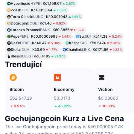
Hyperliquid
HYPE
Kč1,109.07
2.87%
Zcash
ZEC
Kč10,153.44
2.55%
Terra Classic
LUNC
Kč0.001043
1.55%
Dogecoin
DOGE
Kč1.46
0.92%
Lorenzo Protocol
BANK
Kč0.8855
11.32%
Pepe
PEPE
Kč0.00005995
Sui
SUI
Kč14.38
1.44%
0.24%
DeXe
DEXE
Kč46.47
Kaspa
KAS
Kč0.5474
5.36%
2.38%
Stellar
XLM
Kč3.60
Chainlink
LINK
Kč171.66
1.77%
1.32%
Bless
BLESS
Kč0.4182
31.37%
Trendující
Bitcoin
Biconomy
Viction
$62,547.29
$0.0173
$0.03065
0.94%
45.22%
10.03%
Gochujangcoin Kurz a Live Cena
The live
Gochujangcoin price today
is Kč0.000005 CZK
with a 24-hour trading volume of Kč3,345,795 CZK.