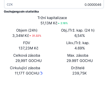
Trendující
Kryptoměnové ETF
CZK
Naučte se
CMC MCP
Gochujangcoin statistika
Nové
Bitcoin ETF
Tržní kapitalizace
x402
Zprávy
51,13M Kč
2.18%
Krypto
Ethereum ETF
Objem (24h)
Obj./Trž. kap. (24 h)
Akademie
3,34M Kč
6,54%
31.32%
Politika
Technická analýza
FDV
Likv./Trž. kap.
Prozkoumat
137,23M Kč
4.69%
Sporty
RSI
Videa
Celková zásoba
Max. zásoba
29,99T GOCHU
29.99T GOCHU
Finance
MACD
Slovník
Cirkulující zásoba
Držitelé
11,17T GOCHU
239,75K
Technologie
Deriváty
Kampaně
Website
Whitepaper
Webová stránka
NFT
Přehled
Airdrops
Sociální média
Celkové NFT statistiky
Likvidace
Diamantové odměny
Kontrakty