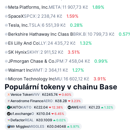
Meta Platforms, Inc.
META
11 907,73 Kč
1.89%
SpaceX
SPCX
2 238,74 Kč
1.59%
Tesla, Inc.
TSLA
6 551,39 Kč
0.28%
Berkshire Hathaway Inc Class B
BRK.B
10 799,73 Kč
0.57
Eli Lilly And Co
LLY
24 435,72 Kč
1.32%
SK Hynix
SKHY
2 911,52 Kč
3.51%
JPmorgan Chase & Co
JPM
7 458,04 Kč
0.99%
Walmart Inc
WMT
2 364,11 Kč
1.27%
Micron Technology Inc
MU
16 602,12 Kč
3.91%
Populární tokeny v chainu Base
Venice Token
VVV
Kč245.74
0.60%
Aerodrome Finance
AERO
Kč8.28
3.23%
KAITO
KAITO
Kč22.04
AWE
AWE
Kč1.23
12.38%
1.32%
o1.exchange
O
Kč10.04
6.45%
Defactor
REAL
Kč0.1009
0.02%
Mr Miggles
MIGGLES
Kč0.04048
5.97%