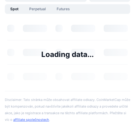
Spot
Perpetual
Futures
Loading data...
Disclaimer: Tato stránka může obsahovat affiliate odkazy. CoinMarketCap může
být kompenzován, pokud navštívíte jakékoli affiliate odkazy a provedete určité
akce, jako je registrace a transakce na těchto affiliate platformách. Přečtěte si
víc o
affiliate společnostech
.