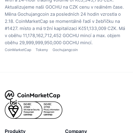
Aktualizujeme naši GOCHU na CZK cenu v reálném čase.
Měna Gochujangcoin za posledních 24 hodin vzrostla o
2.18.
CoinMarketCap se momentálně řadí v žebříčku na
#1427. místo a má tržní kapitalizaci Kč51,133,009 CZK.
Má
v oběhu 11,178,162,712,452 GOCHU mincí
a max. objem
oběhu 29,999,999,950,000 GOCHU mincí.
CoinMarketCap
Tokeny
Gochujangcoin
Produkty
Company