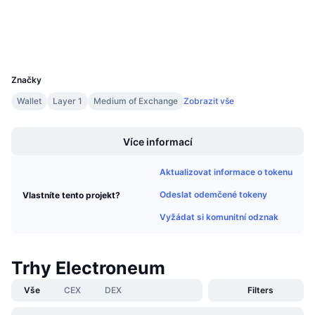
Připravované prodeje
Explorers
blockexplorer.electroneum.com
Sazby financování
Učte se a vydělávejte
Wallets
UCID
2137
Kalendáře
Značky
Kalendář ICO
Wallet
Layer 1
Medium of Exchange
Zobrazit vše
Boost
Kalendář událostí
Více informací
Aktualizovat informace o tokenu
Odeslat odemčené tokeny
Vlastníte tento projekt?
Vyžádat si komunitní odznak
Trhy Electroneum
Vše
CEX
DEX
Filters