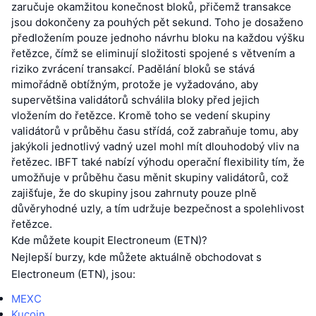
zaručuje okamžitou konečnost bloků, přičemž transakce
jsou dokončeny za pouhých pět sekund. Toho je dosaženo
předložením pouze jednoho návrhu bloku na každou výšku
řetězce, čímž se eliminují složitosti spojené s větvením a
riziko zvrácení transakcí. Padělání bloků se stává
mimořádně obtížným, protože je vyžadováno, aby
supervětšina validátorů schválila bloky před jejich
vložením do řetězce. Kromě toho se vedení skupiny
validátorů v průběhu času střídá, což zabraňuje tomu, aby
jakýkoli jednotlivý vadný uzel mohl mít dlouhodobý vliv na
řetězec. IBFT také nabízí výhodu operační flexibility tím, že
umožňuje v průběhu času měnit skupiny validátorů, což
zajišťuje, že do skupiny jsou zahrnuty pouze plně
důvěryhodné uzly, a tím udržuje bezpečnost a spolehlivost
řetězce.
Kde můžete koupit Electroneum (ETN)?
Nejlepší burzy, kde můžete aktuálně obchodovat s
Electroneum (ETN), jsou:
MEXC
Kucoin