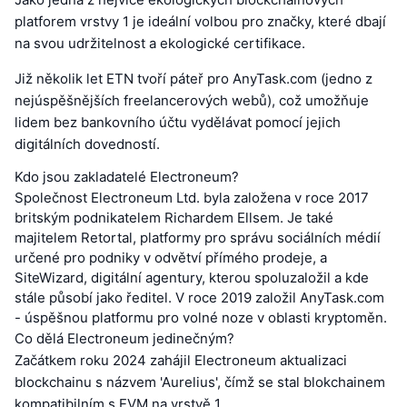
platforem vrstvy 1 je ideální volbou pro značky, které dbají
na svou udržitelnost a ekologické certifikace.
Již několik let ETN tvoří páteř pro AnyTask.com (jedno z
nejúspěšnějších freelancerových webů), což umožňuje
lidem bez bankovního účtu vydělávat pomocí jejich
digitálních dovedností.
Kdo jsou zakladatelé Electroneum?
Společnost Electroneum Ltd. byla založena v roce 2017
britským podnikatelem Richardem Ellsem. Je také
majitelem Retortal, platformy pro správu sociálních médií
určené pro podniky v odvětví přímého prodeje, a
SiteWizard, digitální agentury, kterou spoluzaložil a kde
stále působí jako ředitel. V roce 2019 založil AnyTask.com
- úspěšnou platformu pro volné noze v oblasti kryptoměn.
Co dělá Electroneum jedinečným?
Začátkem roku 2024 zahájil Electroneum aktualizaci
blockchainu s názvem 'Aurelius', čímž se stal blokchainem
kompatibilním s EVM na vrstvě 1.