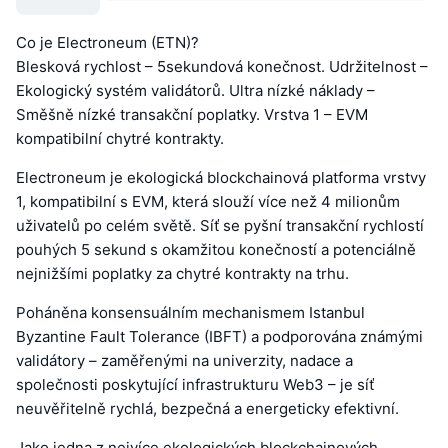
Co je Electroneum (ETN)?
Blesková rychlost – 5sekundová konečnost. Udržitelnost –
Ekologický systém validátorů. Ultra nízké náklady –
Směšně nízké transakční poplatky. Vrstva 1 – EVM
kompatibilní chytré kontrakty.
Electroneum je ekologická blockchainová platforma vrstvy
1, kompatibilní s EVM, která slouží více než 4 milionům
uživatelů po celém světě. Síť se pyšní transakční rychlostí
pouhých 5 sekund s okamžitou konečností a potenciálně
nejnižšími poplatky za chytré kontrakty na trhu.
Poháněna konsensuálním mechanismem Istanbul
Byzantine Fault Tolerance (IBFT) a podporována známými
validátory – zaměřenými na univerzity, nadace a
společnosti poskytující infrastrukturu Web3 – je síť
neuvěřitelně rychlá, bezpečná a energeticky efektivní.
Jako jedna z nejvíce ekologických blockchainových