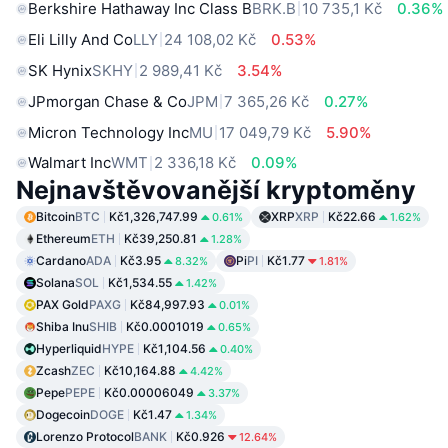
Berkshire Hathaway Inc Class B
BRK.B
10 735,1 Kč
0.36%
Eli Lilly And Co
LLY
24 108,02 Kč
0.53%
SK Hynix
SKHY
2 989,41 Kč
3.54%
JPmorgan Chase & Co
JPM
7 365,26 Kč
0.27%
Micron Technology Inc
MU
17 049,79 Kč
5.90%
Walmart Inc
WMT
2 336,18 Kč
0.09%
Nejnavštěvovanější kryptoměny
Bitcoin
BTC
Kč1,326,747.99
XRP
XRP
Kč22.66
0.61%
1.62%
Ethereum
ETH
Kč39,250.81
1.28%
Cardano
ADA
Kč3.95
Pi
PI
Kč1.77
8.32%
1.81%
Solana
SOL
Kč1,534.55
1.42%
PAX Gold
PAXG
Kč84,997.93
0.01%
Shiba Inu
SHIB
Kč0.0001019
0.65%
Hyperliquid
HYPE
Kč1,104.56
0.40%
Zcash
ZEC
Kč10,164.88
4.42%
Pepe
PEPE
Kč0.00006049
3.37%
Dogecoin
DOGE
Kč1.47
1.34%
Lorenzo Protocol
BANK
Kč0.926
12.64%