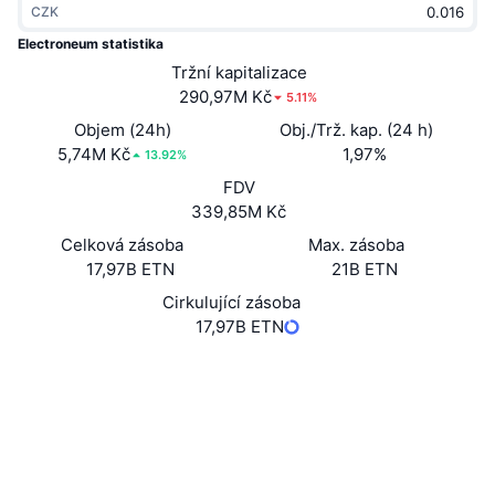
CZK
Trendující
Kryptoměnové ETF
Naučte se
CMC MCP
Electroneum statistika
Nové
Tržní kapitalizace
Bitcoin ETF
x402
Zprávy
290,97M Kč
5.11%
Krypto
Ethereum ETF
Objem (24h)
Obj./Trž. kap. (24 h)
Akademie
5,74M Kč
1,97%
13.92%
Politika
FDV
Technická analýza
Prozkoumat
339,85M Kč
Sporty
Celková zásoba
Max. zásoba
RSI
Videa
17,97B ETN
21B ETN
Finance
MACD
Cirkulující zásoba
Slovník
17,97B ETN
Technologie
Webová stránka
Website
Whitepaper
Deriváty
Kampaně
NFT
Sociální média
Přehled
Airdrops
4.1
Hodnocení (CertiK)
Celkové NFT statistiky
Likvidace
Diamantové odměny
Audits