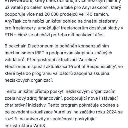
ETN-Network, který dnes obsluhuje více než čtyři miliony
uživatelů po celém světě, ale také pro AnyTask.com, který
podporuje více než 20 000 prodejců ve 140 zemích.
AnyTask.com nabízí unikátní pohled na dnešní platformy
pro freelancery, umožňující freelancerům dostávat platby v
ETN – čímž se obchází potřeba mít bankovní účet.
Blockchain Electroneum je poháněn konsenzuálním
mechanismem IBFT a podporován skupinou známých
validátorů. Před poslední aktualizací 'Aurelius'
Electroneum spustil aktualizaci 'Proof of Responsibility', ve
které byla do programu validátorů zapojena skupina
neziskových organizací.
Tento unikátní přístup poskytl neziskovým organizacím
zcela nový zdroj financování, podporující nové i stávající
charitativní iniciativy. Tento program pokračuje dodnes a
po zavedení aktualizace 'Aurelius' na začátku roku 2024 se
rozšířil na univerzity a společnosti poskytující
infrastrukturu Web3.