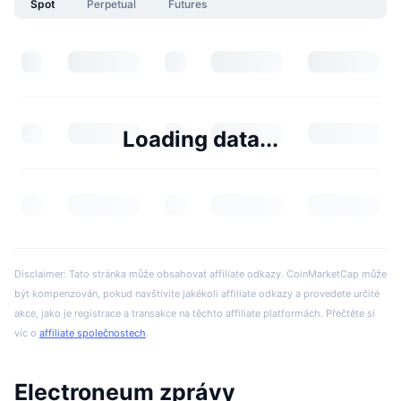
Spot
Perpetual
Futures
Loading data...
Disclaimer: Tato stránka může obsahovat affiliate odkazy. CoinMarketCap může
být kompenzován, pokud navštívíte jakékoli affiliate odkazy a provedete určité
akce, jako je registrace a transakce na těchto affiliate platformách. Přečtěte si
víc o
affiliate společnostech
.
Electroneum zprávy