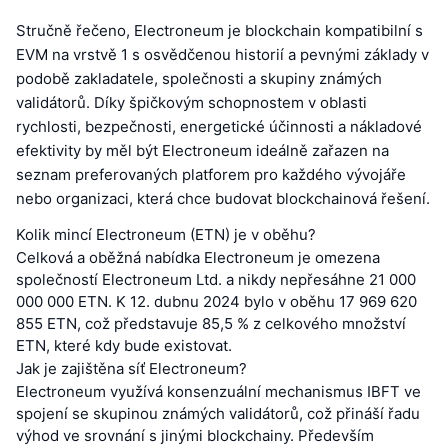
Stručně řečeno, Electroneum je blockchain kompatibilní s
EVM na vrstvě 1 s osvědčenou historií a pevnými základy v
podobě zakladatele, společnosti a skupiny známých
validátorů. Díky špičkovým schopnostem v oblasti
rychlosti, bezpečnosti, energetické účinnosti a nákladové
efektivity by měl být Electroneum ideálně zařazen na
seznam preferovaných platforem pro každého vývojáře
nebo organizaci, která chce budovat blockchainová řešení.
Kolik mincí Electroneum (ETN) je v oběhu?
Celková a oběžná nabídka Electroneum je omezena
společností Electroneum Ltd. a nikdy nepřesáhne 21 000
000 000 ETN. K 12. dubnu 2024 bylo v oběhu 17 969 620
855 ETN, což představuje 85,5 % z celkového množství
ETN, které kdy bude existovat.
Jak je zajištěna síť Electroneum?
Electroneum využívá konsenzuální mechanismus IBFT ve
spojení se skupinou známých validátorů, což přináší řadu
výhod ve srovnání s jinými blockchainy. Především