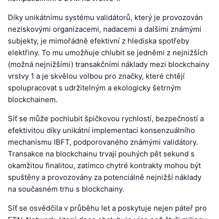
Díky unikátnímu systému validátorů, který je provozován
neziskovými organizacemi, nadacemi a dalšími známými
subjekty, je mimořádně efektivní z hlediska spotřeby
elektřiny. To mu umožňuje chlubit se jedněmi z nejnižších
(možná nejnižšími) transakčními náklady mezi blockchainy
vrstvy 1 a je skvělou volbou pro značky, které chtějí
spolupracovat s udržitelným a ekologicky šetrným
blockchainem.
Síť se může pochlubit špičkovou rychlostí, bezpečností a
efektivitou díky unikátní implementaci konsenzuálního
mechanismu IBFT, podporovaného známými validátory.
Transakce na blockchainu trvají pouhých pět sekund s
okamžitou finalitou, zatímco chytré kontrakty mohou být
spuštěny a provozovány za potenciálně nejnižší náklady
na současném trhu s blockchainy.
Síť se osvědčila v průběhu let a poskytuje nejen páteř pro