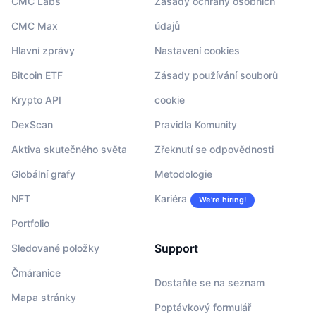
CMC Labs
Zásady ochrany osobních
CMC Max
údajů
Hlavní zprávy
Nastavení cookies
Bitcoin ETF
Zásady používání souborů
Krypto API
cookie
DexScan
Pravidla Komunity
Aktiva skutečného světa
Zřeknutí se odpovědnosti
Globální grafy
Metodologie
NFT
Kariéra
We’re hiring!
Portfolio
Support
Sledované položky
Čmáranice
Dostaňte se na seznam
Mapa stránky
Poptávkový formulář