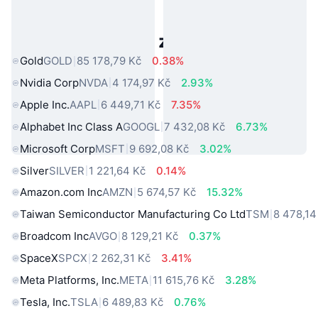
Populární aktiva z reálného světa
Gold
GOLD
85 178,79 Kč
0.38%
Nvidia Corp
NVDA
4 174,97 Kč
2.93%
Apple Inc.
AAPL
6 449,71 Kč
7.35%
Alphabet Inc Class A
GOOGL
7 432,08 Kč
6.73%
Microsoft Corp
MSFT
9 692,08 Kč
3.02%
Silver
SILVER
1 221,64 Kč
0.14%
Amazon.com Inc
AMZN
5 674,57 Kč
15.32%
Taiwan Semiconductor Manufacturing Co Ltd
TSM
8 478,14
Broadcom Inc
AVGO
8 129,21 Kč
0.37%
SpaceX
SPCX
2 262,31 Kč
3.41%
Meta Platforms, Inc.
META
11 615,76 Kč
3.28%
Tesla, Inc.
TSLA
6 489,83 Kč
0.76%