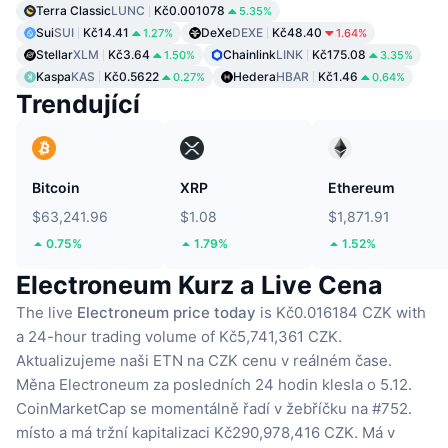
Terra Classic
LUNC
Kč0.001078
5.35%
Sui
SUI
Kč14.41
DeXe
DEXE
Kč48.40
1.27%
1.64%
Stellar
XLM
Kč3.64
Chainlink
LINK
Kč175.08
1.50%
3.35%
Kaspa
KAS
Kč0.5622
Hedera
HBAR
Kč1.46
0.27%
0.64%
Trendující
Bitcoin
XRP
Ethereum
$63,241.96
$1.08
$1,871.91
0.75%
1.79%
1.52%
Electroneum Kurz a Live Cena
The live
Electroneum price today
is Kč0.016184 CZK with
a 24-hour trading volume of Kč5,741,361 CZK.
Aktualizujeme naši ETN na CZK cenu v reálném čase.
Měna Electroneum za posledních 24 hodin klesla o 5.12.
CoinMarketCap se momentálně řadí v žebříčku na #752.
místo a má tržní kapitalizaci Kč290,978,416 CZK.
Má v