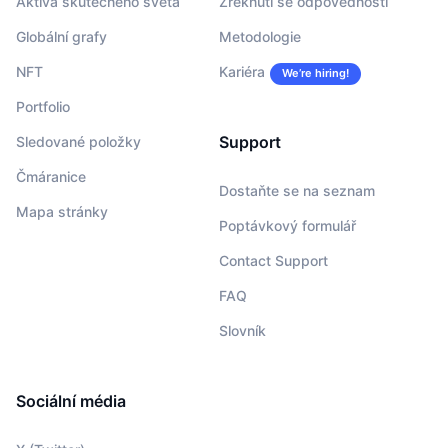
Aktiva skutečného světa
Zřeknutí se odpovědnosti
Globální grafy
Metodologie
NFT
Kariéra
We’re hiring!
Portfolio
Support
Sledované položky
Čmáranice
Dostaňte se na seznam
Mapa stránky
Poptávkový formulář
Contact Support
FAQ
Slovník
Sociální média