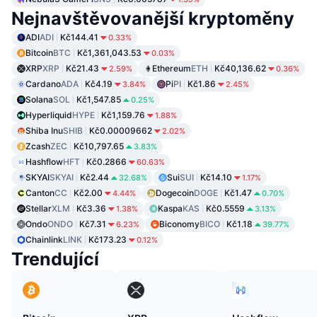
Nejnavštěvovanější kryptoměny
ADI
ADI
Kč144.41
0.33%
Bitcoin
BTC
Kč1,361,043.53
0.03%
XRP
XRP
Kč21.43
Ethereum
ETH
Kč40,136.62
2.59%
0.36%
Cardano
ADA
Kč4.19
Pi
PI
Kč1.86
3.84%
2.45%
Solana
SOL
Kč1,547.85
0.25%
Hyperliquid
HYPE
Kč1,159.76
1.88%
Shiba Inu
SHIB
Kč0.00009662
2.02%
Zcash
ZEC
Kč10,797.65
3.83%
Hashflow
HFT
Kč0.2866
60.63%
SKYAI
SKYAI
Kč2.44
Sui
SUI
Kč14.10
32.68%
1.17%
Canton
CC
Kč2.00
Dogecoin
DOGE
Kč1.47
4.44%
0.70%
Stellar
XLM
Kč3.36
Kaspa
KAS
Kč0.5559
1.38%
3.13%
Ondo
ONDO
Kč7.31
Biconomy
BICO
Kč1.18
6.23%
39.77%
Chainlink
LINK
Kč173.23
0.12%
Trendující