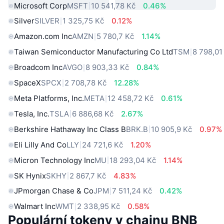
Microsoft Corp
MSFT
10 541,78 Kč
0.46%
Silver
SILVER
1 325,75 Kč
0.12%
Amazon.com Inc
AMZN
5 780,7 Kč
1.14%
Taiwan Semiconductor Manufacturing Co Ltd
TSM
8 798,01
Broadcom Inc
AVGO
8 903,33 Kč
0.84%
SpaceX
SPCX
2 708,78 Kč
12.28%
Meta Platforms, Inc.
META
12 458,72 Kč
0.61%
Tesla, Inc.
TSLA
6 886,68 Kč
2.67%
Berkshire Hathaway Inc Class B
BRK.B
10 905,9 Kč
0.97%
Eli Lilly And Co
LLY
24 721,6 Kč
1.20%
Micron Technology Inc
MU
18 293,04 Kč
1.14%
SK Hynix
SKHY
2 867,7 Kč
4.83%
JPmorgan Chase & Co
JPM
7 511,24 Kč
0.42%
Walmart Inc
WMT
2 338,95 Kč
0.58%
Populární tokeny v chainu BNB