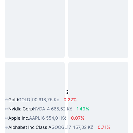
Populární aktiva z reálného světa
Gold
GOLD
90 918,76 Kč
0.22%
Nvidia Corp
NVDA
4 665,52 Kč
1.49%
Apple Inc.
AAPL
6 554,01 Kč
0.07%
Alphabet Inc Class A
GOOGL
7 457,02 Kč
0.71%