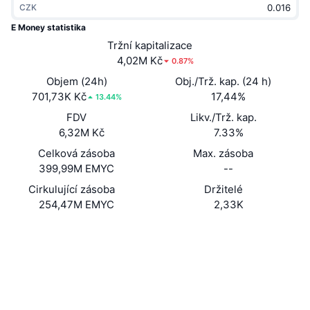
CZK
Trendující
Kryptoměnové ETF
Naučte se
CMC MCP
E Money statistika
Nové
Tržní kapitalizace
Bitcoin ETF
x402
Zprávy
4,02M Kč
0.87%
Krypto
Ethereum ETF
Objem (24h)
Obj./Trž. kap. (24 h)
Akademie
701,73K Kč
17,44%
13.44%
Politika
FDV
Likv./Trž. kap.
Technická analýza
Prozkoumat
6,32M Kč
7.33%
Sporty
Celková zásoba
Max. zásoba
RSI
Videa
399,99M EMYC
--
Finance
MACD
Cirkulující zásoba
Držitelé
Slovník
254,47M EMYC
2,33K
Technologie
Webová stránka
Website
Whitepaper
Deriváty
Kampaně
Sociální média
NFT
Přehled
Airdrops
Kontrakty
0xe3f5...d4624d
4.2
Hodnocení (CertiK)
Celkové NFT statistiky
Likvidace
Diamantové odměny
Audits