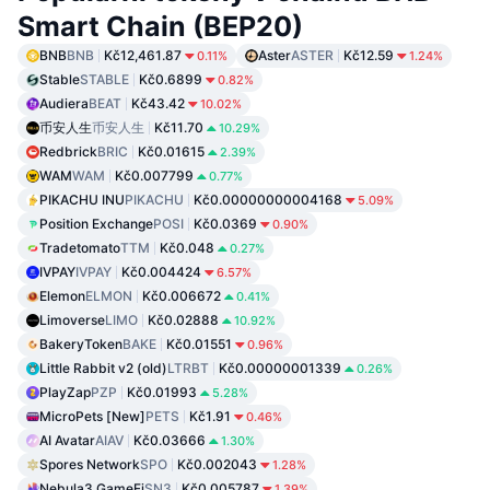
Smart Chain (BEP20)
BNB
BNB
Kč12,461.87
Aster
ASTER
Kč12.59
0.11%
1.24%
Stable
STABLE
Kč0.6899
0.82%
Audiera
BEAT
Kč43.42
10.02%
币安人生
币安人生
Kč11.70
10.29%
Redbrick
BRIC
Kč0.01615
2.39%
WAM
WAM
Kč0.007799
0.77%
PIKACHU INU
PIKACHU
Kč0.00000000004168
5.09%
Position Exchange
POSI
Kč0.0369
0.90%
Tradetomato
TTM
Kč0.048
0.27%
IVPAY
IVPAY
Kč0.004424
6.57%
Elemon
ELMON
Kč0.006672
0.41%
Limoverse
LIMO
Kč0.02888
10.92%
BakeryToken
BAKE
Kč0.01551
0.96%
Little Rabbit v2 (old)
LTRBT
Kč0.00000001339
0.26%
PlayZap
PZP
Kč0.01993
5.28%
MicroPets [New]
PETS
Kč1.91
0.46%
AI Avatar
AIAV
Kč0.03666
1.30%
Spores Network
SPO
Kč0.002043
1.28%
Nebula3 GameFi
SN3
Kč0.005787
1.39%