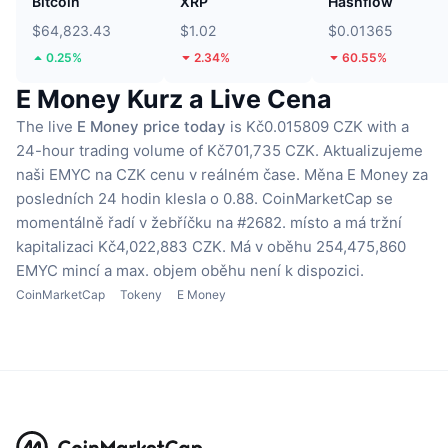
Bitcoin
XRP
Hashflow
$64,823.43
$1.02
$0.01365
0.25%
2.34%
60.55%
E Money Kurz a Live Cena
The live
E Money price today
is Kč0.015809 CZK with a
24-hour trading volume of Kč701,735 CZK.
Aktualizujeme
naši EMYC na CZK cenu v reálném čase.
Měna E Money za
posledních 24 hodin klesla o 0.88.
CoinMarketCap se
momentálně řadí v žebříčku na #2682. místo a má tržní
kapitalizaci Kč4,022,883 CZK.
Má v oběhu 254,475,860
EMYC mincí
a max. objem oběhu není k dispozici.
CoinMarketCap
Tokeny
E Money