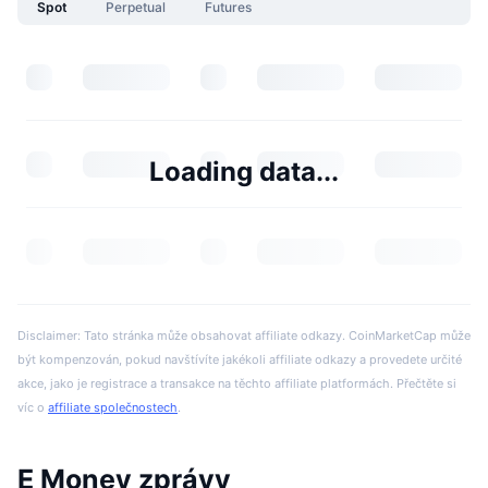
Spot
Perpetual
Futures
Loading data...
Disclaimer: Tato stránka může obsahovat affiliate odkazy. CoinMarketCap může
být kompenzován, pokud navštívíte jakékoli affiliate odkazy a provedete určité
akce, jako je registrace a transakce na těchto affiliate platformách. Přečtěte si
víc o
affiliate společnostech
.
E Money zprávy