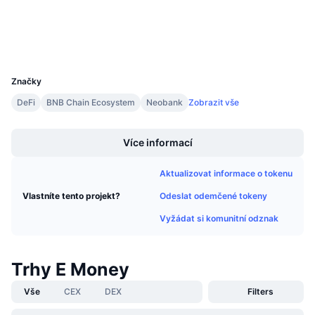
Připravované prodeje
Explorers
bscscan.com
Sazby financování
Učte se a vydělávejte
Wallets
UCID
35407
Kalendáře
Značky
Kalendář ICO
DeFi
BNB Chain Ecosystem
Neobank
Zobrazit vše
Boost
Kalendář událostí
Více informací
Aktualizovat informace o tokenu
Odeslat odemčené tokeny
Vlastníte tento projekt?
Vyžádat si komunitní odznak
Trhy E Money
Vše
CEX
DEX
Filters