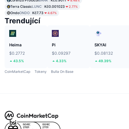
Lorenzo Protocol
BANK
Kč0.9011
8.48%
Terra Classic
LUNC
Kč0.001023
2.77%
Ondo
ONDO
Kč7.73
4.67%
Trendující
Heima
Pi
SKYAI
$0.2772
$0.09297
$0.08132
43.5%
4.33%
49.39%
CoinMarketCap
Tokeny
Bulla On Base