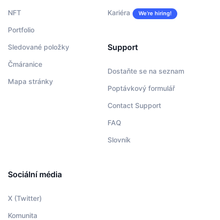
NFT
Kariéra
We’re hiring!
Portfolio
Support
Sledované položky
Čmáranice
Dostaňte se na seznam
Mapa stránky
Poptávkový formulář
Contact Support
FAQ
Slovník
Sociální média
X (Twitter)
Komunita