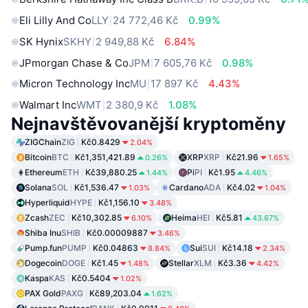
Eli Lilly And Co
LLY
24 772,46 Kč
0.99%
SK Hynix
SKHY
2 949,88 Kč
6.84%
JPmorgan Chase & Co
JPM
7 605,76 Kč
0.98%
Micron Technology Inc
MU
17 897 Kč
4.43%
Walmart Inc
WMT
2 380,9 Kč
1.08%
Nejnavštěvovanější kryptoměny
ZIGChain
ZIG
Kč0.8429
2.04%
Bitcoin
BTC
Kč1,351,421.89
XRP
XRP
Kč21.96
0.26%
1.65%
Ethereum
ETH
Kč39,880.25
Pi
PI
Kč1.95
1.44%
4.46%
Solana
SOL
Kč1,536.47
Cardano
ADA
Kč4.02
1.03%
1.04%
Hyperliquid
HYPE
Kč1,156.10
3.48%
Zcash
ZEC
Kč10,302.85
Heima
HEI
Kč5.81
6.10%
43.67%
Shiba Inu
SHIB
Kč0.00009887
3.46%
Pump.fun
PUMP
Kč0.04863
Sui
SUI
Kč14.18
8.84%
2.34%
Dogecoin
DOGE
Kč1.45
Stellar
XLM
Kč3.36
1.48%
4.42%
Kaspa
KAS
Kč0.5404
1.02%
PAX Gold
PAXG
Kč89,203.04
1.62%