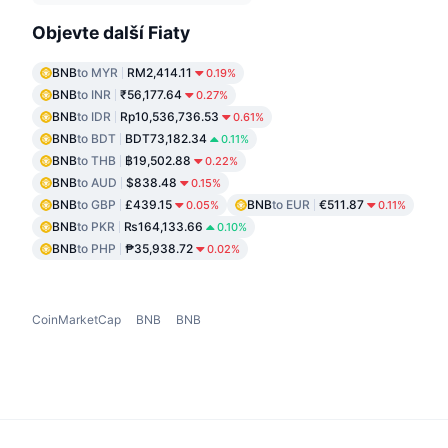
Objevte další Fiaty
BNB
to MYR
RM2,414.11
0.19%
BNB
to INR
₹56,177.64
0.27%
BNB
to IDR
Rp10,536,736.53
0.61%
BNB
to BDT
BDT73,182.34
0.11%
BNB
to THB
฿19,502.88
0.22%
BNB
to AUD
$838.48
0.15%
BNB
to GBP
£439.15
BNB
to EUR
€511.87
0.05%
0.11%
BNB
to PKR
₨164,133.66
0.10%
BNB
to PHP
₱35,938.72
0.02%
CoinMarketCap
BNB
BNB