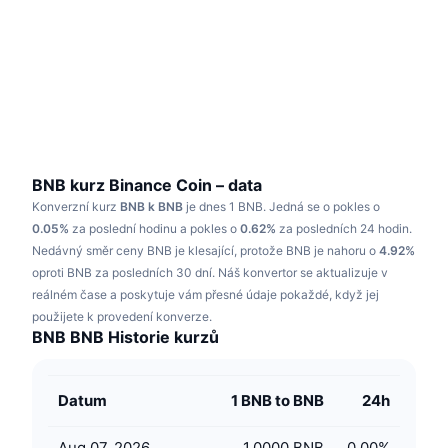
Trendující
Kryptoměnové ETF
Naučte se
CMC MCP
Nové
Bitcoin ETF
x402
Zprávy
Krypto
Ethereum ETF
Akademie
Politika
Technická analýza
Prozkoumat
BNB kurz Binance Coin – data
Konverzní kurz
BNB k BNB
je dnes 1 BNB.
Jedná se o pokles o
Sporty
RSI
Videa
0.05%
za poslední hodinu a pokles o
0.62%
za posledních 24 hodin.
Nedávný směr ceny BNB je klesající, protože BNB je nahoru o
4.92%
Finance
MACD
oproti BNB za posledních 30 dní.
Slovník
Náš konvertor se aktualizuje v
reálném čase a poskytuje vám přesné údaje pokaždé, když jej
Technologie
použijete k provedení konverze.
Deriváty
Kampaně
BNB BNB Historie kurzů
NFT
Přehled
Airdrops
Datum
1 BNB to BNB
24h
Celkové NFT statistiky
Likvidace
Diamantové odměny
Aug 07, 2026
1.0000 BNB
0.00
%