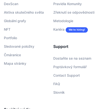
DexScan
Pravidla Komunity
Aktiva skutečného světa
Zřeknutí se odpovědnosti
Globální grafy
Metodologie
NFT
Kariéra
We’re hiring!
Portfolio
Support
Sledované položky
Čmáranice
Dostaňte se na seznam
Mapa stránky
Poptávkový formulář
Contact Support
FAQ
Slovník