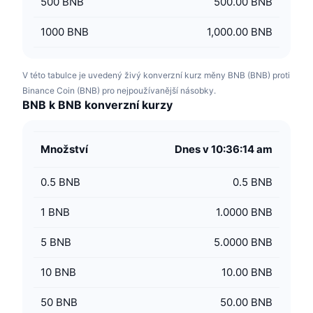
500
BNB
500.00 BNB
1000
BNB
1,000.00 BNB
V této tabulce je uvedený živý konverzní kurz měny BNB (BNB) proti
Binance Coin (BNB) pro nejpoužívanější násobky.
BNB k BNB konverzní kurzy
Množství
Dnes v 10:36:14 am
0.5
BNB
0.5 BNB
1
BNB
1.0000 BNB
5
BNB
5.0000 BNB
10
BNB
10.00 BNB
50
BNB
50.00 BNB