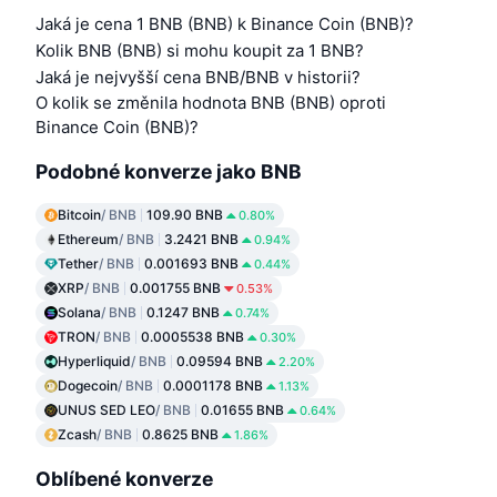
Jaká je cena 1 BNB (BNB) k Binance Coin (BNB)?
Kolik BNB (BNB) si mohu koupit za 1 BNB?
Jaká je nejvyšší cena BNB/BNB v historii?
O kolik se změnila hodnota BNB (BNB) oproti
Binance Coin (BNB)?
Podobné konverze jako BNB
Bitcoin
/ BNB
109.90 BNB
0.80%
Ethereum
/ BNB
3.2421 BNB
0.94%
Tether
/ BNB
0.001693 BNB
0.44%
XRP
/ BNB
0.001755 BNB
0.53%
Solana
/ BNB
0.1247 BNB
0.74%
TRON
/ BNB
0.0005538 BNB
0.30%
Hyperliquid
/ BNB
0.09594 BNB
2.20%
Dogecoin
/ BNB
0.0001178 BNB
1.13%
UNUS SED LEO
/ BNB
0.01655 BNB
0.64%
Zcash
/ BNB
0.8625 BNB
1.86%
Oblíbené konverze