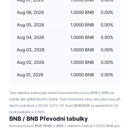
Připravované prodeje
Sazby financování
Učte se a vydělávejte
Aug 06, 2026
1.0000 BNB
0.00
%
Aug 05, 2026
1.0000 BNB
0.00
%
Kalendáře
Aug 04, 2026
1.0000 BNB
0.00
%
Kalendář ICO
Aug 03, 2026
1.0000 BNB
0.00
%
Kalendář událostí
Aug 02, 2026
1.0000 BNB
0.00
%
Aug 01, 2026
1.0000 BNB
0.00
%
Tato tabulka zobrazuje historii konverzního kurzu BNB k BNB za
každý den předchozího týdne. Tyto historické ceny jsou převzaty při
denní uzávěrce v 00:00 (UTC+0). Kurz BNB/BNB za posledních 24
hodin poklesl o 0.62%.
BNB / BNB Převodní tabulky
Konverzní kurz BNB (BNB) k BNB v reálném čase je 1.0000 BNB pro