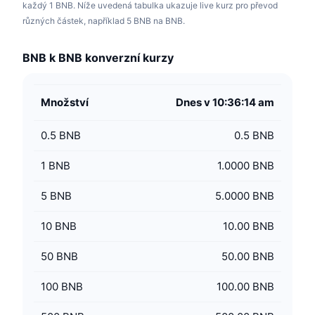
každý 1 BNB. Níže uvedená tabulka ukazuje live kurz pro převod
různých částek, například 5 BNB na BNB.
BNB k BNB konverzní kurzy
Množství
Dnes v 10:36:14 am
0.5
BNB
0.5 BNB
1
BNB
1.0000 BNB
5
BNB
5.0000 BNB
10
BNB
10.00 BNB
50
BNB
50.00 BNB
100
BNB
100.00 BNB