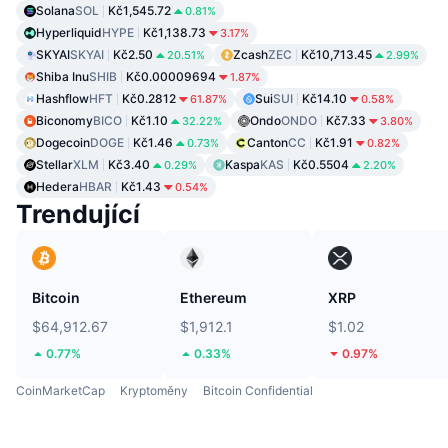
Solana
SOL
Kč1,545.72
0.81%
Hyperliquid
HYPE
Kč1,138.73
3.17%
SKYAI
SKYAI
Kč2.50
Zcash
ZEC
Kč10,713.45
20.51%
2.99%
Shiba Inu
SHIB
Kč0.00009694
1.87%
Hashflow
HFT
Kč0.2812
Sui
SUI
Kč14.10
61.87%
0.58%
Biconomy
BICO
Kč1.10
Ondo
ONDO
Kč7.33
32.22%
3.80%
Dogecoin
DOGE
Kč1.46
Canton
CC
Kč1.91
0.73%
0.82%
Stellar
XLM
Kč3.40
Kaspa
KAS
Kč0.5504
0.29%
2.20%
Hedera
HBAR
Kč1.43
0.54%
Trendující
Bitcoin
Ethereum
XRP
$64,912.67
$1,912.1
$1.02
0.77%
0.33%
0.97%
CoinMarketCap
Kryptoměny
Bitcoin Confidential