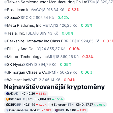
Taiwan Semiconductor Manufacturing Co Ltd
TSM
8 829,37
Broadcom Inc
AVGO
8 916,34 Kč
0.63%
SpaceX
SPCX
2 806,54 Kč
0.42%
Meta Platforms, Inc.
META
12 426,25 Kč
0.05%
Tesla, Inc.
TSLA
6 899,43 Kč
0.09%
Berkshire Hathaway Inc Class B
BRK.B
10 924,85 Kč
0.03
Eli Lilly And Co
LLY
24 855,37 Kč
0.10%
Micron Technology Inc
MU
18 360,26 Kč
0.38%
SK Hynix
SKHY
2 894,79 Kč
0.05%
JPmorgan Chase & Co
JPM
7 507,29 Kč
0.06%
Walmart Inc
WMT
2 345,14 Kč
0.04%
Nejnavštěvovanější kryptoměny
ADI
ADI
Kč142.26
1.85%
Bitcoin
BTC
Kč1,362,004.09
0.50%
XRP
XRP
Kč21.49
Ethereum
ETH
Kč40,117.57
1.29%
0.06%
Cardano
ADA
Kč4.23
Pi
PI
Kč1.86
1.18%
1.11%