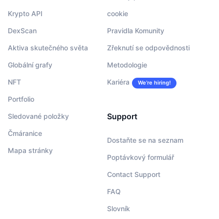
Krypto API
cookie
DexScan
Pravidla Komunity
Aktiva skutečného světa
Zřeknutí se odpovědnosti
Globální grafy
Metodologie
NFT
Kariéra
We’re hiring!
Portfolio
Support
Sledované položky
Čmáranice
Dostaňte se na seznam
Mapa stránky
Poptávkový formulář
Contact Support
FAQ
Slovník