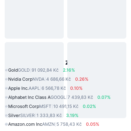
Populární aktiva z reálného světa
Gold
GOLD
91 092,84 Kč
2.16%
Nvidia Corp
NVDA
4 686,66 Kč
0.26%
Apple Inc.
AAPL
6 566,78 Kč
0.10%
Alphabet Inc Class A
GOOGL
7 439,83 Kč
0.07%
Microsoft Corp
MSFT
10 491,15 Kč
0.02%
Silver
SILVER
1 333,83 Kč
3.19%
Amazon.com Inc
AMZN
5 758,43 Kč
0.05%