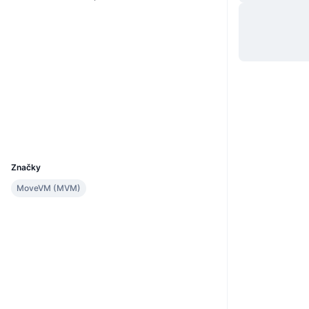
Webová stránka
Website
Whitepaper
Sociální média
Kontrakty
0xbc59...:BILLY
3.0
Hodnocení (CertiK)
suivision.xyz
Explorers
Wallets
UCID
38225
Značky
MoveVM (MVM)