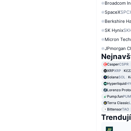
Broadcom In
SpaceX
SPC
Berkshire Ha
SK Hynix
SK
Micron Tech
JPmorgan C
Nejnavš
Casper
CSPR
XRP
XRP
Kč2
Solana
SOL
K
Hyperliquid
HY
Lorenzo Proto
Pump.fun
PUM
Terra Classic
Bittensor
TAO
Trendují