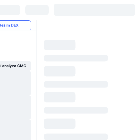
Režim DEX
í analýza CMC