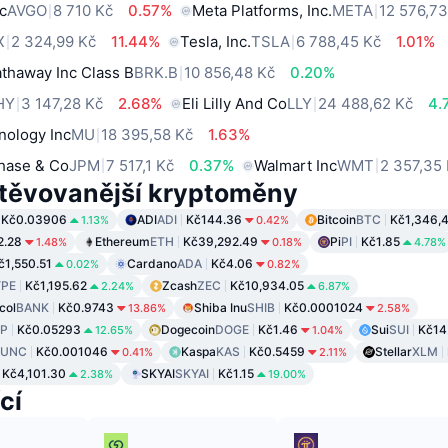
c
AVGO
8 710 Kč
0.57%
Meta Platforms, Inc.
META
12 576,73
X
2 324,99 Kč
11.44%
Tesla, Inc.
TSLA
6 788,45 Kč
1.01%
thaway Inc Class B
BRK.B
10 856,48 Kč
0.20%
HY
3 147,28 Kč
2.68%
Eli Lilly And Co
LLY
24 488,62 Kč
4.
nology Inc
MU
18 395,58 Kč
1.63%
hase & Co
JPM
7 517,1 Kč
0.37%
Walmart Inc
WMT
2 357,35
těvovanější kryptoměny
Kč0.03906
ADI
ADI
Kč144.36
Bitcoin
BTC
Kč1,346,
1.13%
0.42%
2.28
Ethereum
ETH
Kč39,292.49
Pi
PI
Kč1.85
1.48%
0.18%
4.78%
č1,550.51
Cardano
ADA
Kč4.06
0.02%
0.82%
PE
Kč1,195.62
Zcash
ZEC
Kč10,934.05
2.24%
6.87%
col
BANK
Kč0.9743
Shiba Inu
SHIB
Kč0.0001024
13.86%
2.58%
P
Kč0.05293
Dogecoin
DOGE
Kč1.46
Sui
SUI
Kč14
12.65%
1.04%
LUNC
Kč0.001046
Kaspa
KAS
Kč0.5459
Stellar
XLM
0.41%
2.11%
Kč4,101.30
SKYAI
SKYAI
Kč1.15
2.38%
19.00%
cí