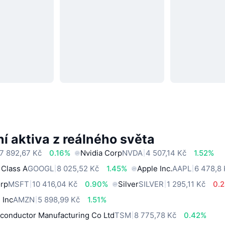
í aktiva z reálného světa
7 892,67 Kč
0.16%
Nvidia Corp
NVDA
4 507,14 Kč
1.52%
 Class A
GOOGL
8 025,52 Kč
1.45%
Apple Inc.
AAPL
6 478,8
orp
MSFT
10 416,04 Kč
0.90%
Silver
SILVER
1 295,11 Kč
0.
 Inc
AMZN
5 898,99 Kč
1.51%
conductor Manufacturing Co Ltd
TSM
8 775,78 Kč
0.42%