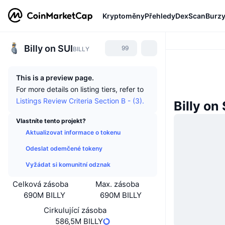
Kryptoměny
Přehledy
DexScan
Burz
Billy on SUI
99
BILLY
This is a preview page.
For more details on listing tiers, refer to
Listings Review Criteria Section B - (3).
Billy on
Vlastníte tento projekt?
Aktualizovat informace o tokenu
Odeslat odemčené tokeny
Vyžádat si komunitní odznak
Celková zásoba
Max. zásoba
690M BILLY
690M BILLY
Cirkulující zásoba
586,5M BILLY