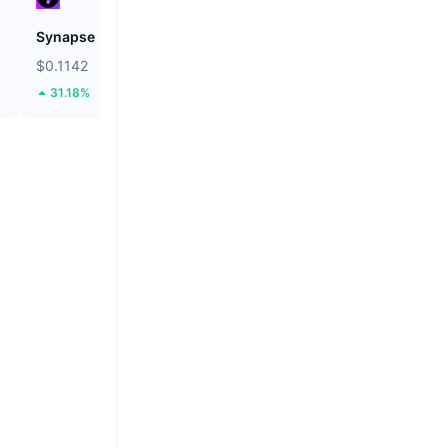
Synapse
Hashflow
$0.1142
$0.01918
31.18%
93.6%