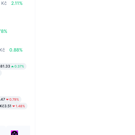
 Kč
2.11%
78%
 Kč
0.88%
481.33
0.37%
.47
0.79%
Kč3.51
1.48%