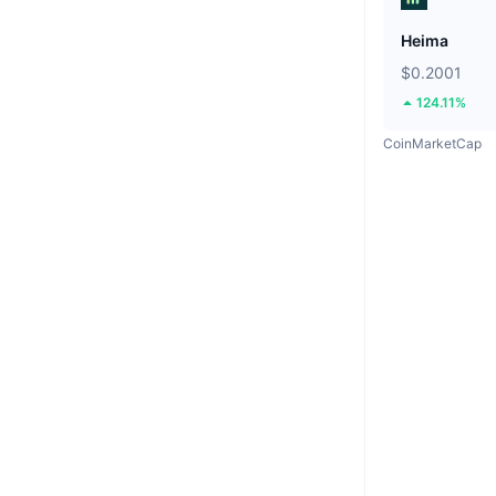
Heima
$0.2001
124.11%
CoinMarketCap