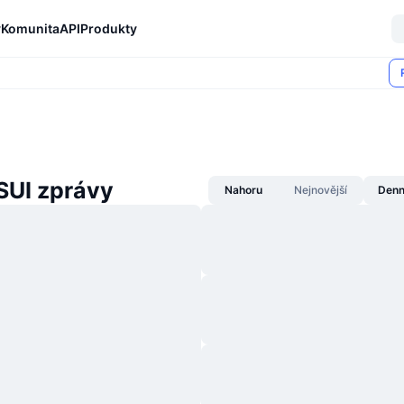
y
Komunita
API
Produkty
 SUI zprávy
Nahoru
Nejnovější
Denn