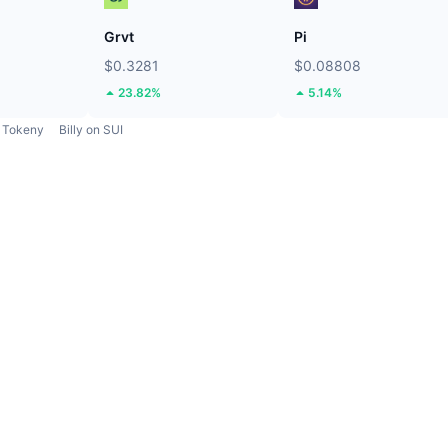
Grvt
Pi
$0.3281
$0.08808
23.82%
5.14%
Tokeny
Billy on SUI