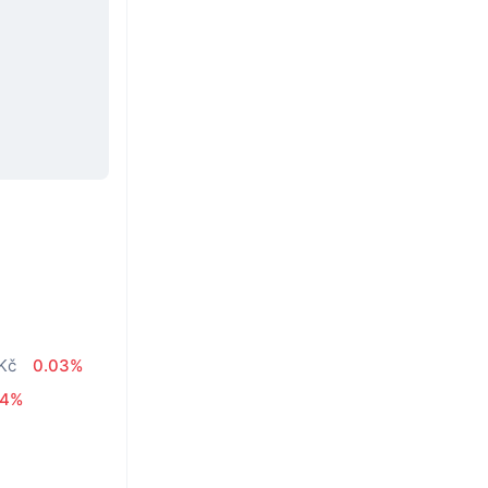
 Kč
0.03%
24%