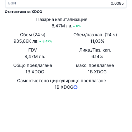
BGN
Набиращи популярност
Крипто ETF-и
Научете повече
CMC MCP
Статистика за XDOG
Ново
Пазарна капитализация
Борсово търгувани фондове на Биткойн
x402
Новини
8,47M лв.
0%
Крипто
Борсово търгувани фондове на Етериум
Обем (24 ч)
Обем/паз.кап. (24 ч)
Academy
935,86K лв.
11,03%
8.47%
Политика
FDV
Ликв./Паз. кап.
Технически анализ
Изследвания
8,47M лв.
6.14%
Спорт
Общо предлагане
макс. предлагане
RSI
Видеоклипове
1B XDOG
1B XDOG
Финанси
MACD
Самоотчетено циркулиращо предлагане
Терминологичен речник
1B XDOG
Технологии
Уебсайт
Website
Деривати
Кампании
Социални медии
NFT
Преглед
Airdrop събития
Договори
0x0cc2...bdb48e
3.4
Рейтинг (CertiK)
Обща NFT статистика
Ликвидации
Диамантени награди
www.okx.com