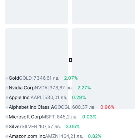
Популярни активи от реалния
свят
Gold
GOLD
7346,61 лв.
2.07%
Nvidia Corp
NVDA
378,67 лв.
2.27%
Apple Inc.
AAPL
530,01 лв.
0.29%
Alphabet Inc Class A
GOOGL
600,37 лв.
0.96%
Microsoft Corp
MSFT
845,2 лв.
0.03%
Silver
SILVER
107,57 лв.
3.05%
Amazon.com Inc
AMZN
464,21 лв.
0.82%