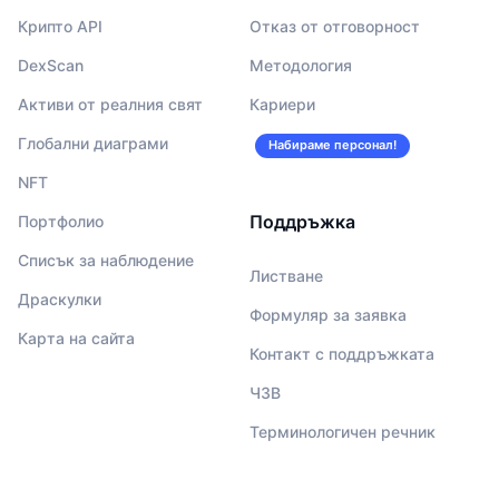
Крипто API
Отказ от отговорност
DexScan
Методология
Активи от реалния свят
Кариери
Глобални диаграми
Набираме персонал!
NFT
Поддръжка
Портфолио
Списък за наблюдение
Листване
Драскулки
Формуляр за заявка
Карта на сайта
Контакт с поддръжката
ЧЗВ
Терминологичен речник