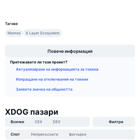
Експлоръри
Предстоящи продажби
Проценти на финансиране
Научете и спечелете
UCID
38271
Тагове
Календари
Memes
X Layer Ecosystem
Boost
ICO календар
Повече информация
Календар на събитията
Притежавате ли този проект?
Актуализиране на информацията за токена
Изпращане на отключвания на токени
Заявете значка на общността
XDOG пазари
Всички
CEX
DEX
Филтри
Спот
Непрекъснати
фючърси