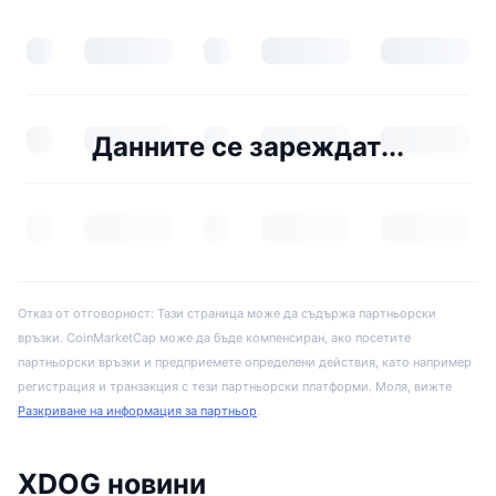
Данните се зареждат...
Отказ от отговорност: Тази страница може да съдържа партньорски
връзки. CoinMarketCap може да бъде компенсиран, ако посетите
партньорски връзки и предприемете определени действия, като например
регистрация и транзакция с тези партньорски платформи. Моля, вижте
Разкриване на информация за партньор
.
XDOG новини