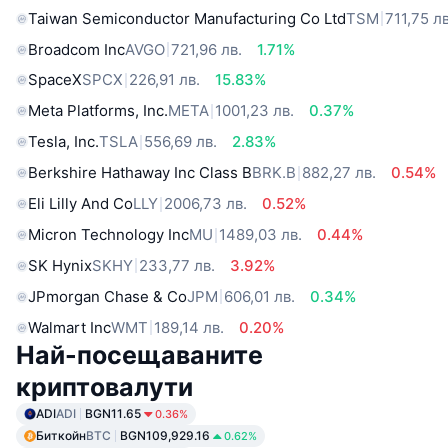
Taiwan Semiconductor Manufacturing Co Ltd
TSM
711,75 лв
Broadcom Inc
AVGO
721,96 лв.
1.71%
SpaceX
SPCX
226,91 лв.
15.83%
Meta Platforms, Inc.
META
1001,23 лв.
0.37%
Tesla, Inc.
TSLA
556,69 лв.
2.83%
Berkshire Hathaway Inc Class B
BRK.B
882,27 лв.
0.54%
Eli Lilly And Co
LLY
2006,73 лв.
0.52%
Micron Technology Inc
MU
1489,03 лв.
0.44%
SK Hynix
SKHY
233,77 лв.
3.92%
JPmorgan Chase & Co
JPM
606,01 лв.
0.34%
Walmart Inc
WMT
189,14 лв.
0.20%
Най-посещаваните
криптовалути
ADI
ADI
BGN11.65
0.36%
Биткойн
BTC
BGN109,929.16
0.62%