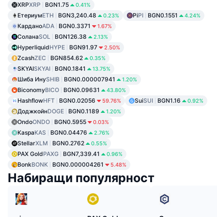
XRP
XRP
BGN1.75
0.41%
Етериум
ETH
BGN3,240.48
Pi
PI
BGN0.1551
0.23%
4.24%
Кардано
ADA
BGN0.3371
1.67%
Солана
SOL
BGN126.38
2.13%
Hyperliquid
HYPE
BGN91.97
2.50%
Zcash
ZEC
BGN854.62
0.35%
SKYAI
SKYAI
BGN0.1841
13.75%
Шиба Ину
SHIB
BGN0.000007941
1.20%
Biconomy
BICO
BGN0.09631
43.80%
Hashflow
HFT
BGN0.02056
Sui
SUI
BGN1.16
59.76%
0.92%
Доджкойн
DOGE
BGN0.1189
1.20%
Ondo
ONDO
BGN0.5955
0.03%
Kaspa
KAS
BGN0.04476
2.76%
Stellar
XLM
BGN0.2762
0.55%
PAX Gold
PAXG
BGN7,339.41
0.96%
Bonk
BONK
BGN0.000004261
5.48%
Набиращи популярност