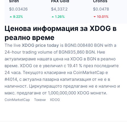
siren
PAX Gold
Cronos
$0.03426
$4,337.2
$0.0478
9.22%
1.26%
10.01%
Ценова информация за XDOG в
реално време
The live
XDOG price today
is BGN0.008480 BGN with a
24-hour trading volume of BGN935,860 BGN.
Ние
актуализираме нашата цена на XDOG в BGN в реално
време.
XDOG се е увеличил с 19.41 % през последните
24 часа.
Текущото класиране на CoinMarketCap е
#4014, с актуална пазарна капитализация от не е в
наличност.
Циркулиращото предлагане не е налично
и
макс. предлагане от 1,000,000,000 XDOG монети.
CoinMarketCap
Токени
XDOG