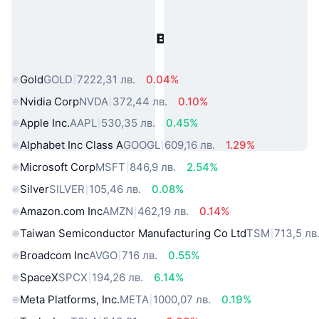
Популярни активи от реалния
свят
Gold
GOLD
7222,31 лв.
0.04%
Nvidia Corp
NVDA
372,44 лв.
0.10%
Apple Inc.
AAPL
530,35 лв.
0.45%
Alphabet Inc Class A
GOOGL
609,16 лв.
1.29%
Microsoft Corp
MSFT
846,9 лв.
2.54%
Silver
SILVER
105,46 лв.
0.08%
Amazon.com Inc
AMZN
462,19 лв.
0.14%
Taiwan Semiconductor Manufacturing Co Ltd
TSM
713,5 лв
Broadcom Inc
AVGO
716 лв.
0.55%
SpaceX
SPCX
194,26 лв.
6.14%
Meta Platforms, Inc.
META
1000,07 лв.
0.19%