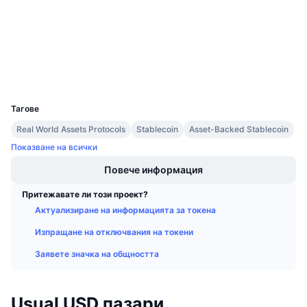
3.8
Предстоящи продажби
Рейтинг (CertiK)
Проценти на финансиране
Научете и спечелете
etherscan.io
Експлоръри
Календари
Портфейли
UCID
32307
ICO календар
Тагове
Real World Assets Protocols
Stablecoin
Asset-Backed Stablecoin
Календар на събитията
Показване на всички
Повече информация
Притежавате ли този проект?
Актуализиране на информацията за токена
Изпращане на отключвания на токени
Заявете значка на общността
Usual USD пазари