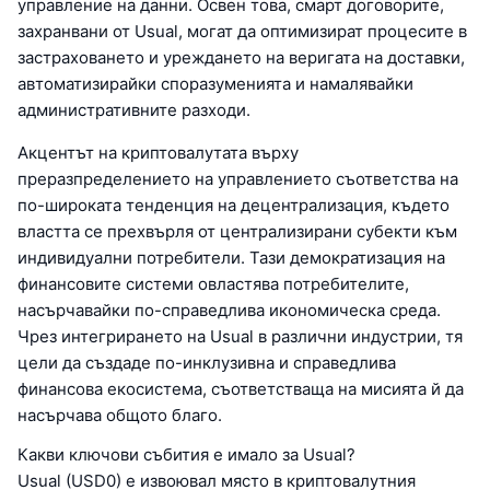
управление на данни. Освен това, смарт договорите,
захранвани от Usual, могат да оптимизират процесите в
застраховането и уреждането на веригата на доставки,
автоматизирайки споразуменията и намалявайки
административните разходи.
Акцентът на криптовалутата върху
преразпределението на управлението съответства на
по-широката тенденция на децентрализация, където
властта се прехвърля от централизирани субекти към
индивидуални потребители. Тази демократизация на
финансовите системи овластява потребителите,
насърчавайки по-справедлива икономическа среда.
Чрез интегрирането на Usual в различни индустрии, тя
цели да създаде по-инклузивна и справедлива
финансова екосистема, съответстваща на мисията й да
насърчава общото благо.
Какви ключови събития е имало за Usual?
Usual (USD0) е извоювал място в криптовалутния