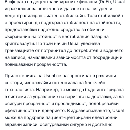
В сферата на децентрализираните финанси (DeFi), Usual
играе ключова роля чрез издаването на сигурен и
децентрализиран фиатен стабилкойн. Този стабилкойн
е проектиран да поддържа стабилност на стойността,
предоставяйки надеждно средство за обмен и
съхранение на стойност в нестабилния пазар на
криптовалути. По този начин Usual улеснява
транзакциите от потребител до потребител и воденето
на записи, намалявайки зависимостта от посредници и
повишавайки прозрачността.
Приложенията на Usual се разпростират в различни
сектори, използвайки потенциала на блокчейн
технологията. Например, тя може да бъде интегрирана
в системи за управление на веригата на доставки, за да
осигури прозрачност и проследимост, подобрявайки
ефективността и доверието. В здравеопазването, Usual
може да подкрепи пациент-центрирани електронни
здравни записи, осигурявайки сигурно и достъпно