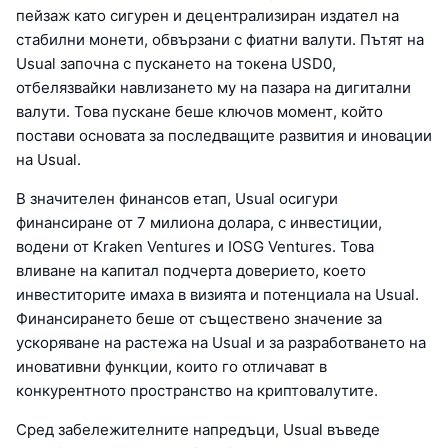
пейзаж като сигурен и децентрализиран издател на
стабилни монети, обвързани с фиатни валути. Пътят на
Usual започна с пускането на токена USD0,
отбелязвайки навлизането му на пазара на дигитални
валути. Това пускане беше ключов момент, който
постави основата за последващите развития и иновации
на Usual.
В значителен финансов етап, Usual осигури
финансиране от 7 милиона долара, с инвестиции,
водени от Kraken Ventures и IOSG Ventures. Това
вливане на капитал подчерта доверието, което
инвеститорите имаха в визията и потенциала на Usual.
Финансирането беше от съществено значение за
ускоряване на растежа на Usual и за разработването на
иновативни функции, които го отличават в
конкурентното пространство на криптовалутите.
Сред забележителните напредъци, Usual въведе