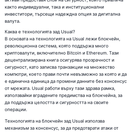
както индивидуални, така и институционални
инвеститори, търсещи надеждна опция за дигитална
валута.
Каква е технологията зад Usual?
В основата на технологията на Usual лежи блокчейн,
революционна система, която поддържа много
криптовалути, включително Bitcoin и Ethereum. Тази
децентрализирана книга осигурява прозрачност и
сигурност, като записва транзакции на множество
компютри, което прави почти невъзможно за която и да
е единична единица да промени данните без консенсус
от мрежата. Usual работи върху тази здрава рамка,
използвайки вградените предимства на блокчейна, за
да поддържа целостта и сигурността на своите
операции.
Технологията на блокчейн зад Usual използва
механизъм за консенсус, за да предотврати атаки от