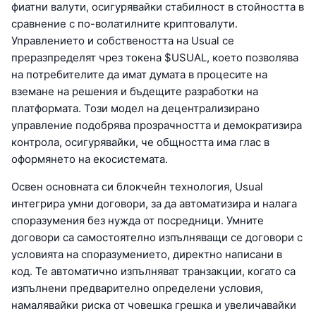
фиатни валути, осигурявайки стабилност в стойността в
сравнение с по-волатилните криптовалути.
Управлението и собствеността на Usual се
преразпределят чрез токена $USUAL, което позволява
на потребителите да имат думата в процесите на
вземане на решения и бъдещите разработки на
платформата. Този модел на децентрализирано
управление подобрява прозрачността и демократизира
контрола, осигурявайки, че общността има глас в
оформянето на екосистемата.
Освен основната си блокчейн технология, Usual
интегрира умни договори, за да автоматизира и налага
споразумения без нужда от посредници. Умните
договори са самостоятелно изпълняващи се договори с
условията на споразумението, директно написани в
код. Те автоматично изпълняват транзакции, когато са
изпълнени предварително определени условия,
намалявайки риска от човешка грешка и увеличавайки