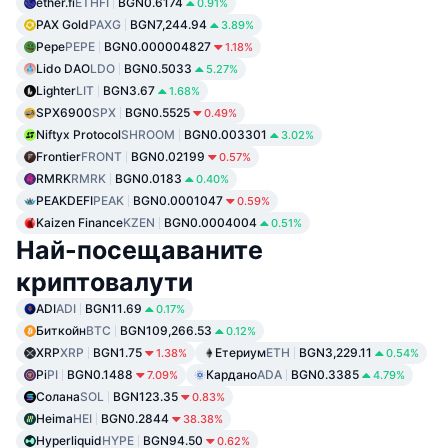
ether.fi
ETHFI
BGN0.6174
0.91%
PAX Gold
PAXG
BGN7,244.94
3.89%
Pepe
PEPE
BGN0.000004827
1.18%
Lido DAO
LDO
BGN0.5033
5.27%
Lighter
LIT
BGN3.67
1.68%
SPX6900
SPX
BGN0.5525
0.49%
Niftyx Protocol
SHROOM
BGN0.003301
3.02%
Frontier
FRONT
BGN0.02199
0.57%
RMRK
RMRK
BGN0.0183
0.40%
PEAKDEFI
PEAK
BGN0.0001047
0.59%
Kaizen Finance
KZEN
BGN0.0004004
0.51%
Най-посещаваните
криптовалути
ADI
ADI
BGN11.69
0.17%
Биткойн
BTC
BGN109,266.53
0.12%
XRP
XRP
BGN1.75
Етериум
ETH
BGN3,229.11
1.38%
0.54%
Pi
PI
BGN0.1488
Кардано
ADA
BGN0.3385
7.09%
4.79%
Солана
SOL
BGN123.35
0.83%
Heima
HEI
BGN0.2844
38.38%
Hyperliquid
HYPE
BGN94.50
0.62%