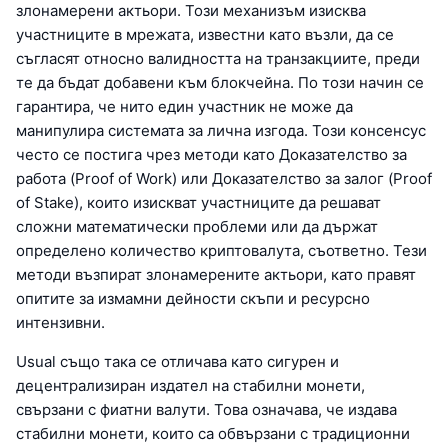
злонамерени актьори. Този механизъм изисква
участниците в мрежата, известни като възли, да се
съгласят относно валидността на транзакциите, преди
те да бъдат добавени към блокчейна. По този начин се
гарантира, че нито един участник не може да
манипулира системата за лична изгода. Този консенсус
често се постига чрез методи като Доказателство за
работа (Proof of Work) или Доказателство за залог (Proof
of Stake), които изискват участниците да решават
сложни математически проблеми или да държат
определено количество криптовалута, съответно. Тези
методи възпират злонамерените актьори, като правят
опитите за измамни дейности скъпи и ресурсно
интензивни.
Usual също така се отличава като сигурен и
децентрализиран издател на стабилни монети,
свързани с фиатни валути. Това означава, че издава
стабилни монети, които са обвързани с традиционни