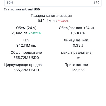
BGN
Набиращи популярност
Крипто ETF-и
Научете повече
CMC MCP
Статистика за Usual USD
Ново
Пазарна капитализация
Борсово търгувани фондове на Биткойн
x402
Новини
942,11M лв.
0.09%
Крипто
Борсово търгувани фондове на Етериум
Обем (24 ч)
Обем/паз.кап. (24 ч)
Academy
2,04M лв.
0,2166%
142.11%
Политика
FDV
Ликв./Паз. кап.
Технически анализ
Изследвания
942,11M лв.
0.33%
Спорт
Общо предлагане
макс. предлагане
RSI
Видеоклипове
555,72M USD0
∞
Финанси
MACD
Циркулиращо предлагане
Притежатели
Терминологичен речник
555,72M USD0
123,56K
Технологии
Уебсайт
Website
Whitepaper
Деривати
Кампании
NFT
Социални медии
Преглед
Airdrop събития
Обща NFT статистика
0x73a1...90acf5
Договори
Ликвидации
Диамантени награди