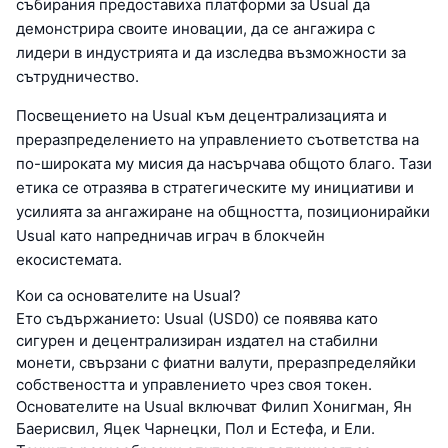
събирания предоставиха платформи за Usual да
демонстрира своите иновации, да се ангажира с
лидери в индустрията и да изследва възможности за
сътрудничество.
Посвещението на Usual към децентрализацията и
преразпределението на управлението съответства на
по-широката му мисия да насърчава общото благо. Тази
етика се отразява в стратегическите му инициативи и
усилията за ангажиране на общността, позиционирайки
Usual като напредничав играч в блокчейн
екосистемата.
Кои са основателите на Usual?
Ето съдържанието: Usual (USD0) се появява като
сигурен и децентрализиран издател на стабилни
монети, свързани с фиатни валути, преразпределяйки
собствеността и управлението чрез своя токен.
Основателите на Usual включват Филип Хонигман, Ян
Баерисвил, Яцек Чарнецки, Пол и Естефа, и Ели.