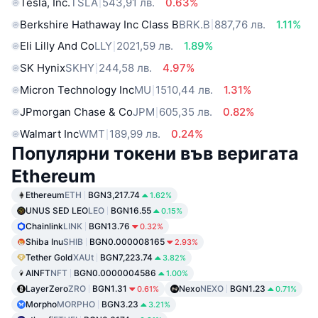
Tesla, Inc.
TSLA
543,91 лв.
0.63%
Berkshire Hathaway Inc Class B
BRK.B
887,76 лв.
1.11%
Eli Lilly And Co
LLY
2021,59 лв.
1.89%
SK Hynix
SKHY
244,58 лв.
4.97%
Micron Technology Inc
MU
1510,44 лв.
1.31%
JPmorgan Chase & Co
JPM
605,35 лв.
0.82%
Walmart Inc
WMT
189,99 лв.
0.24%
Популярни токени във веригата
Ethereum
Ethereum
ETH
BGN3,217.74
1.62%
UNUS SED LEO
LEO
BGN16.55
0.15%
Chainlink
LINK
BGN13.76
0.32%
Shiba Inu
SHIB
BGN0.000008165
2.93%
Tether Gold
XAUt
BGN7,223.74
3.82%
AINFT
NFT
BGN0.0000004586
1.00%
LayerZero
ZRO
BGN1.31
Nexo
NEXO
BGN1.23
0.61%
0.71%
Morpho
MORPHO
BGN3.23
3.21%