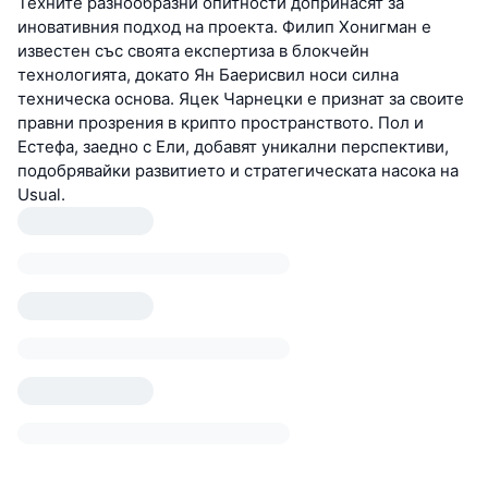
Техните разнообразни опитности допринасят за
иновативния подход на проекта. Филип Хонигман е
известен със своята експертиза в блокчейн
технологията, докато Ян Баерисвил носи силна
техническа основа. Яцек Чарнецки е признат за своите
правни прозрения в крипто пространството. Пол и
Естефа, заедно с Ели, добавят уникални перспективи,
подобрявайки развитието и стратегическата насока на
Usual.