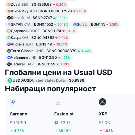
Zcash
ZEC
BGN856.68
0.30%
Шиба Ину
SHIB
BGN0.000007928
2.83%
Stellar
XLM
BGN0.2747
0.29%
SKYAI
SKYAI
BGN0.1552
Sui
SUI
BGN1.15
50.19%
1.08%
Доджкойн
DOGE
BGN0.1174
0.45%
Kaspa
KAS
BGN0.04362
0.94%
Audiera
BEAT
BGN3.49
10.77%
Terra Classic
LUNC
BGN0.00008379
0.55%
Чейнлинк
LINK
BGN13.90
1.29%
Hedera
HBAR
BGN0.1159
0.30%
Глобални цени на Usual USD
USD0/USD
United States Dollar
$0.9988
Набиращи популярност
Cardano
Fusionist
XRP
$0.1999
$0.1307
$1.03
4.78%
85.19%
1.63%