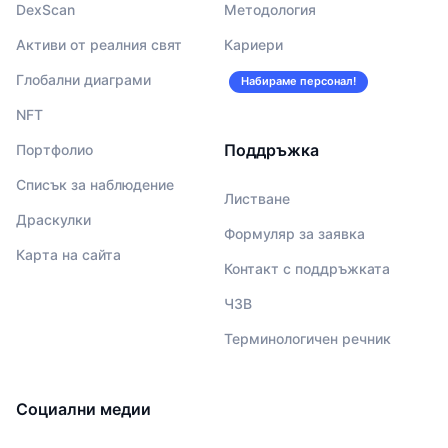
DexScan
Методология
Активи от реалния свят
Кариери
Глобални диаграми
Набираме персонал!
NFT
Поддръжка
Портфолио
Списък за наблюдение
Листване
Драскулки
Формуляр за заявка
Карта на сайта
Контакт с поддръжката
ЧЗВ
Терминологичен речник
Социални медии