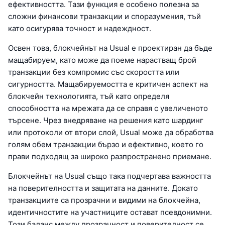
ефективността. Тази функция е особено полезна за
сложни финансови транзакции и споразумения, тъй
като осигурява точност и надеждност.
Освен това, блокчейнът на Usual е проектиран да бъде
мащабируем, като може да поеме нарастващ брой
транзакции без компромис със скоростта или
сигурността. Мащабируемостта е критичен аспект на
блокчейн технологията, тъй като определя
способността на мрежата да се справя с увеличеното
търсене. Чрез внедряване на решения като шардинг
или протоколи от втори слой, Usual може да обработва
голям обем транзакции бързо и ефективно, което го
прави подходящ за широко разпространено приемане.
Блокчейнът на Usual също така подчертава важността
на поверителността и защитата на данните. Докато
транзакциите са прозрачни и видими на блокчейна,
идентичностите на участниците остават псевдонимни.
Този баланс между прозрачност и поверителност се