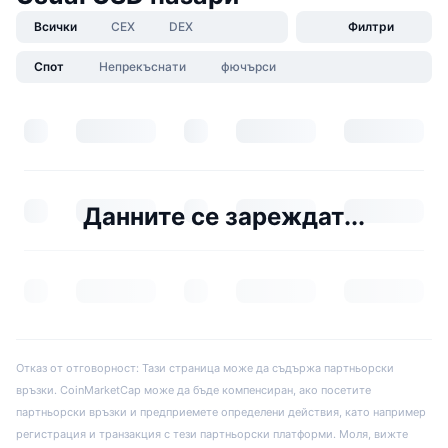
Всички
CEX
DEX
Филтри
Спот
Непрекъснати
фючърси
Данните се зареждат...
Отказ от отговорност: Тази страница може да съдържа партньорски
връзки. CoinMarketCap може да бъде компенсиран, ако посетите
партньорски връзки и предприемете определени действия, като например
регистрация и транзакция с тези партньорски платформи. Моля, вижте