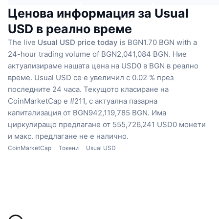
Ценова информация за Usual
USD в реално време
The live
Usual USD price today
is BGN1.70 BGN with a
24-hour trading volume of BGN2,041,084 BGN.
Ние
актуализираме нашата цена на USD0 в BGN в реално
време.
Usual USD се е увеличил с 0.02 % през
последните 24 часа.
Текущото класиране на
CoinMarketCap е #211, с актуална пазарна
капитализация от BGN942,119,785 BGN.
Има
циркулиращо предлагане от 555,726,241 USD0 монети
и макс. предлагане не е налично.
CoinMarketCap
Токени
Usual USD