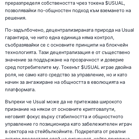
преразпределя собствеността чрез токена $USUAL,
позволявайки по-общностен подход към вземането на
решения.
По-задълбочено, децентрализираната природа на Usual
гарантира, че нито една единица няма контрол,
съобразявайки се с основните принципи на блокчейн
технологията. Тази децентрализация е от съществено
значение за поддържане на прозрачност и доверие
сред потребителите му. Токенът $USUAL играе двойна
роля, не само като средство за управление, но и като
начин за ангажиране на общността в еволюцията на
платформата.
Въпреки че Usual може да не притежава широкото
признание на някои от основните криптовалути,
неговият фокус върху стабилността и общностното
управление го позиционира като забележителен играч
в сектора на стейбълкойните. Подкрепата от реални
активи предоставя слой на сигурност, който привлича