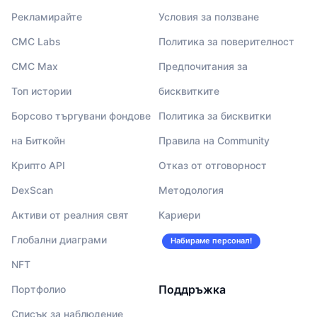
Рекламирайте
Условия за ползване
CMC Labs
Политика за поверителност
CMC Max
Предпочитания за
Топ истории
бисквитките
Борсово търгувани фондове
Политика за бисквитки
на Биткойн
Правила на Community
Крипто API
Отказ от отговорност
DexScan
Методология
Активи от реалния свят
Кариери
Глобални диаграми
Набираме персонал!
NFT
Поддръжка
Портфолио
Списък за наблюдение