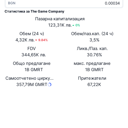
BGN
Набиращи популярност
Крипто ETF-и
Научете повече
CMC MCP
Статистика за The Game Company
Ново
Пазарна капитализация
Борсово търгувани фондове на Биткойн
x402
Новини
123,31K лв.
0%
Крипто
Борсово търгувани фондове на Етериум
Обем (24 ч)
Обем/паз.кап. (24 ч)
Academy
4,32K лв.
3,5%
9.84%
Политика
FDV
Ликв./Паз. кап.
Технически анализ
Изследвания
344,65K лв.
30.76%
Спорт
Общо предлагане
макс. предлагане
RSI
Видеоклипове
1B GMRT
1B GMRT
Финанси
MACD
Самоотчетено циркулиращо предлагане
Притежатели
Терминологичен речник
357,79M GMRT
67,22K
Технологии
Уебсайт
Website
Whitepaper
Деривати
Кампании
NFT
Социални медии
Преглед
Airdrop събития
Договори
Обща NFT статистика
0x6967...46b58E
Ликвидации
3.4
Диамантени награди
Рейтинг (CertiK)