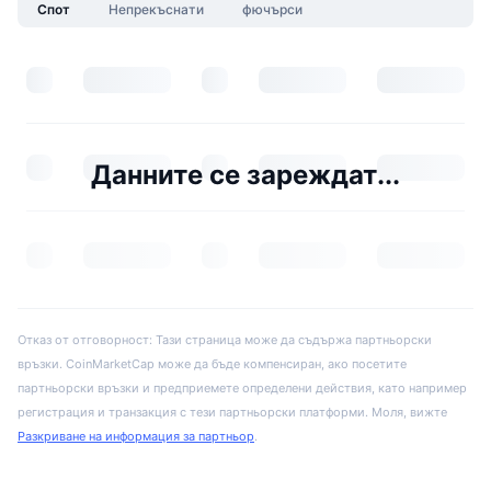
Спот
Непрекъснати
фючърси
Данните се зареждат...
Отказ от отговорност: Тази страница може да съдържа партньорски
връзки. CoinMarketCap може да бъде компенсиран, ако посетите
партньорски връзки и предприемете определени действия, като например
регистрация и транзакция с тези партньорски платформи. Моля, вижте
Разкриване на информация за партньор
.