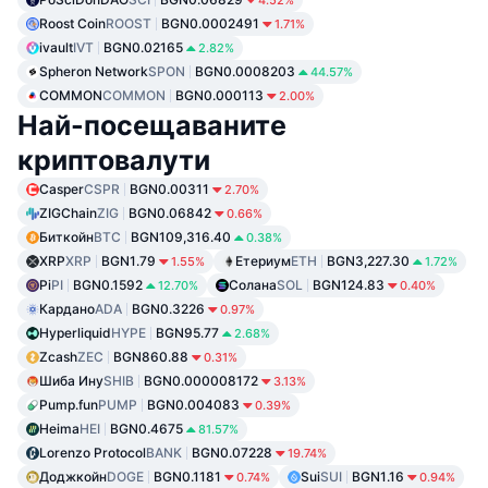
Roost Coin
ROOST
BGN0.0002491
1.71%
ivault
IVT
BGN0.02165
2.82%
Spheron Network
SPON
BGN0.0008203
44.57%
COMMON
COMMON
BGN0.000113
2.00%
Най-посещаваните
криптовалути
Casper
CSPR
BGN0.00311
2.70%
ZIGChain
ZIG
BGN0.06842
0.66%
Биткойн
BTC
BGN109,316.40
0.38%
XRP
XRP
BGN1.79
Етериум
ETH
BGN3,227.30
1.55%
1.72%
Pi
PI
BGN0.1592
Солана
SOL
BGN124.83
12.70%
0.40%
Кардано
ADA
BGN0.3226
0.97%
Hyperliquid
HYPE
BGN95.77
2.68%
Zcash
ZEC
BGN860.88
0.31%
Шиба Ину
SHIB
BGN0.000008172
3.13%
Pump.fun
PUMP
BGN0.004083
0.39%
Heima
HEI
BGN0.4675
81.57%
Lorenzo Protocol
BANK
BGN0.07228
19.74%
Доджкойн
DOGE
BGN0.1181
Sui
SUI
BGN1.16
0.74%
0.94%