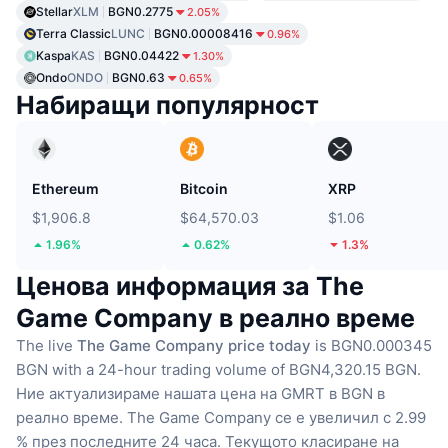
Stellar
XLM
BGN0.2775
2.05%
Terra Classic
LUNC
BGN0.00008416
0.96%
Kaspa
KAS
BGN0.04422
1.30%
Ondo
ONDO
BGN0.63
0.65%
Набиращи популярност
Ethereum
Bitcoin
XRP
$1,906.8
$64,570.03
$1.06
1.96%
0.62%
1.3%
Ценова информация за The
Game Company в реално време
The live
The Game Company price today
is BGN0.000345
BGN with a 24-hour trading volume of BGN4,320.15 BGN.
Ние актуализираме нашата цена на GMRT в BGN в
реално време.
The Game Company се е увеличил с 2.99
% през последните 24 часа.
Текущото класиране на