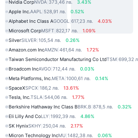
Nvidia Corp
NVDA
373,46 лв.
3.43%
Apple Inc.
AAPL
528,91 лв.
0.52%
Alphabet Inc Class A
GOOGL
617,23 лв.
4.03%
Microsoft Corp
MSFT
822,17 лв.
1.09%
Silver
SILVER
105,54 лв.
0.26%
Amazon.com Inc
AMZN
461,64 лв.
1.72%
Taiwan Semiconductor Manufacturing Co Ltd
TSM
699,32 л
Broadcom Inc
AVGO
712,44 лв.
0.03%
Meta Platforms, Inc.
META
1000,61 лв.
0.14%
SpaceX
SPCX
186,2 лв.
13.61%
Tesla, Inc.
TSLA
544,06 лв.
1.77%
Berkshire Hathaway Inc Class B
BRK.B
878,5 лв.
0.32%
Eli Lilly And Co
LLY
1992,39 лв.
4.86%
SK Hynix
SKHY
250,04 лв.
2.17%
Micron Technology Inc
MU
1482,38 лв.
0.06%