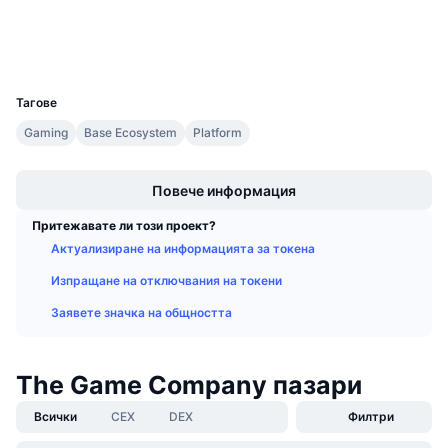
Предстоящи продажби
Експлоръри
basescan.org
Проценти на финансиране
Научете и спечелете
Портфейли
UCID
35595
Календари
Тагове
Gaming
Base Ecosystem
Platform
ICO календар
Boost
Календар на събитията
Повече информация
Притежавате ли този проект?
Актуализиране на информацията за токена
Изпращане на отключвания на токени
Заявете значка на общността
The Game Company пазари
Всички
CEX
DEX
Филтри