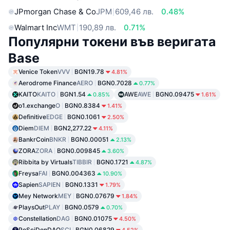
JPmorgan Chase & Co
JPM
609,46 лв.
0.48%
Walmart Inc
WMT
190,89 лв.
0.71%
Популярни токени във веригата
Base
Venice Token
VVV
BGN19.78
4.81%
Aerodrome Finance
AERO
BGN0.7028
0.77%
KAITO
KAITO
BGN1.54
AWE
AWE
BGN0.09475
0.85%
1.61%
o1.exchange
O
BGN0.8384
1.41%
Definitive
EDGE
BGN0.1061
2.50%
Diem
DIEM
BGN2,277.22
4.11%
BankrCoin
BNKR
BGN0.00051
2.13%
ZORA
ZORA
BGN0.009845
3.60%
Ribbita by Virtuals
TIBBIR
BGN0.1721
4.87%
Freysa
FAI
BGN0.004363
10.90%
Sapien
SAPIEN
BGN0.1331
1.79%
Mey Network
MEY
BGN0.07679
1.84%
PlaysOut
PLAY
BGN0.0579
0.70%
Constellation
DAG
BGN0.01075
4.50%
PoSciDonDAO
SCI
BGN0.06829
4.52%