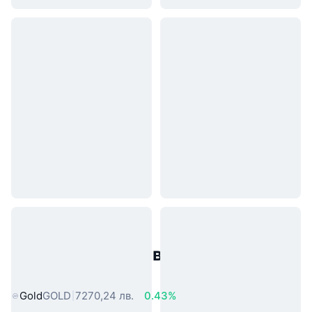
Популярни активи от реалния
свят
Gold
GOLD
7270,24 лв.
0.43%