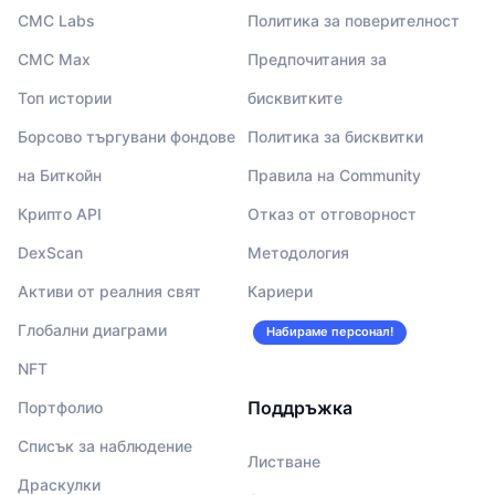
CMC Labs
Политика за поверителност
CMC Max
Предпочитания за
Топ истории
бисквитките
Борсово търгувани фондове
Политика за бисквитки
на Биткойн
Правила на Community
Крипто API
Отказ от отговорност
DexScan
Методология
Активи от реалния свят
Кариери
Глобални диаграми
Набираме персонал!
NFT
Поддръжка
Портфолио
Списък за наблюдение
Листване
Драскулки