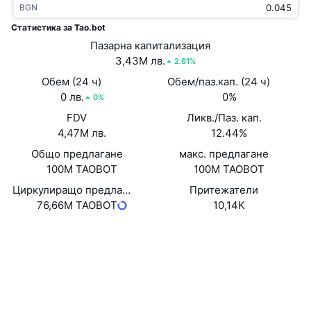
BGN
Набиращи популярност
Крипто ETF-и
Научете повече
CMC MCP
Статистика за Tao.bot
Ново
Пазарна капитализация
Борсово търгувани фондове на Биткойн
x402
Новини
3,43M лв.
2.61%
Крипто
Борсово търгувани фондове на Етериум
Обем (24 ч)
Обем/паз.кап. (24 ч)
Academy
0 лв.
0%
0%
Политика
FDV
Ликв./Паз. кап.
Технически анализ
Изследвания
4,47M лв.
12.44%
Спорт
Общо предлагане
макс. предлагане
RSI
Видеоклипове
100M TAOBOT
100M TAOBOT
Финанси
MACD
Циркулиращо предлагане
Притежатели
Терминологичен речник
76,66M TAOBOT
10,14K
Технологии
Уебсайт
Website
Деривати
Кампании
Социални медии
NFT
Преглед
Airdrop събития
Договори
0x49fb...d372C4
etherscan.io
Обща NFT статистика
Експлоръри
Ликвидации
Диамантени награди