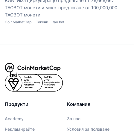
BGN.
Има циркулиращо предлагане от 76,666,667
TAOBOT монети
и макс. предлагане от 100,000,000
TAOBOT монети.
CoinMarketCap
Токени
tao.bot
Продукти
Компания
Academy
За нас
Рекламирайте
Условия за ползване