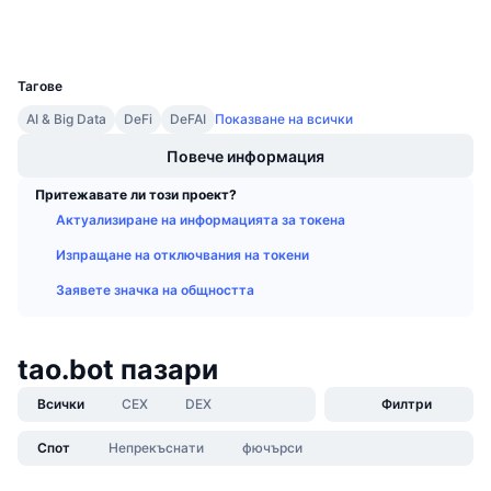
Предстоящи продажби
Портфейли
Проценти на финансиране
Научете и спечелете
UCID
34835
Тагове
Календари
AI & Big Data
DeFi
DeFAI
Показване на всички
ICO календар
Повече информация
Притежавате ли този проект?
Календар на събитията
Актуализиране на информацията за токена
Изпращане на отключвания на токени
Заявете значка на общността
tao.bot пазари
Всички
CEX
DEX
Филтри
Спот
Непрекъснати
фючърси