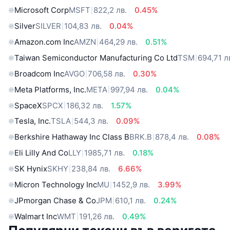
Microsoft Corp
MSFT
822,2 лв.
0.45%
Silver
SILVER
104,83 лв.
0.04%
Amazon.com Inc
AMZN
464,29 лв.
0.51%
Taiwan Semiconductor Manufacturing Co Ltd
TSM
694,71 л
Broadcom Inc
AVGO
706,58 лв.
0.30%
Meta Platforms, Inc.
META
997,94 лв.
0.04%
SpaceX
SPCX
186,32 лв.
1.57%
Tesla, Inc.
TSLA
544,3 лв.
0.09%
Berkshire Hathaway Inc Class B
BRK.B
878,4 лв.
0.08%
Eli Lilly And Co
LLY
1985,71 лв.
0.18%
SK Hynix
SKHY
238,84 лв.
6.66%
Micron Technology Inc
MU
1452,9 лв.
3.99%
JPmorgan Chase & Co
JPM
610,1 лв.
0.24%
Walmart Inc
WMT
191,26 лв.
0.49%