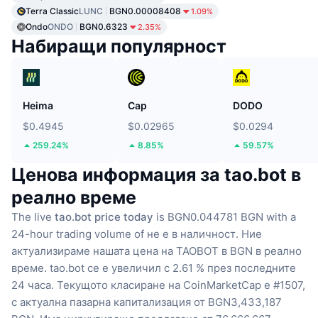
Terra Classic
LUNC
BGN0.00008408
1.09%
Ondo
ONDO
BGN0.6323
2.35%
Набиращи популярност
Heima
Cap
DODO
$0.4945
$0.02965
$0.0294
259.24%
8.85%
59.57%
Ценова информация за tao.bot в
реално време
The live
tao.bot price today
is BGN0.044781 BGN with a
24-hour trading volume of не е в наличност.
Ние
актуализираме нашата цена на TAOBOT в BGN в реално
време.
tao.bot се е увеличил с 2.61 % през последните
24 часа.
Текущото класиране на CoinMarketCap е #1507,
с актуална пазарна капитализация от BGN3,433,187