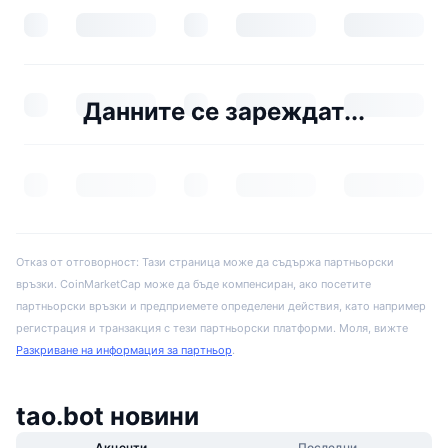
Данните се зареждат...
Отказ от отговорност: Тази страница може да съдържа партньорски
връзки. CoinMarketCap може да бъде компенсиран, ако посетите
партньорски връзки и предприемете определени действия, като например
регистрация и транзакция с тези партньорски платформи. Моля, вижте
Разкриване на информация за партньор
.
tao.bot новини
Акценти
Последни