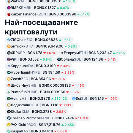
Wat
WAT
BGN0.0000003901
1.96%
RMRK
RMRK
BGN0.01827
0.07%
Kaizen Finance
KZEN
BGN0.0003996
0.17%
Най-посещаваните
криптовалути
ZIGChain
ZIG
BGN0.06836
1.68%
Биткойн
BTC
BGN109,649.00
0.86%
XRP
XRP
BGN1.78
Етериум
ETH
BGN3,233.47
1.67%
2.12%
Pi
PI
BGN0.1552
Солана
SOL
BGN124.86
6.84%
0.41%
Кардано
ADA
BGN0.3199
2.33%
Hyperliquid
HYPE
BGN94.59
2.89%
Zcash
ZEC
BGN854.96
2.36%
Шиба Ину
SHIB
BGN0.000008133
1.49%
Pump.fun
PUMP
BGN0.003966
6.37%
Heima
HEI
BGN0.8378
Sui
SUI
BGN1.16
259.12%
1.09%
Доджкойн
DOGE
BGN0.118
0.19%
Stellar
XLM
BGN0.2738
2.98%
Lorenzo Protocol
BANK
BGN0.07474
11.74%
PAX Gold
PAXG
BGN7,216.76
2.48%
Kaspa
KAS
BGN0.04418
0.68%