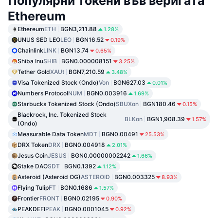
Популярни токени във веригата
Ethereum
Ethereum
ETH
BGN3,211.88
1.28%
UNUS SED LEO
LEO
BGN16.52
0.19%
Chainlink
LINK
BGN13.74
0.65%
Shiba Inu
SHIB
BGN0.000008151
3.25%
Tether Gold
XAUt
BGN7,210.59
3.48%
Visa Tokenized Stock (Ondo)
Von
BGN627.03
0.01%
Numbers Protocol
NUM
BGN0.003916
1.69%
Starbucks Tokenized Stock (Ondo)
SBUXon
BGN180.46
0.15%
Blackrock, Inc. Tokenized Stock
BLKon
BGN1,908.39
1.57%
(Ondo)
Measurable Data Token
MDT
BGN0.00491
25.53%
DRX Token
DRX
BGN0.004918
2.01%
Jesus Coin
JESUS
BGN0.00000002242
1.66%
Stake DAO
SDT
BGN0.1392
1.12%
Asteroid (Asteroid OG)
ASTEROID
BGN0.003325
8.93%
Flying Tulip
FT
BGN0.1686
1.57%
Frontier
FRONT
BGN0.02195
0.90%
PEAKDEFI
PEAK
BGN0.0001045
0.92%