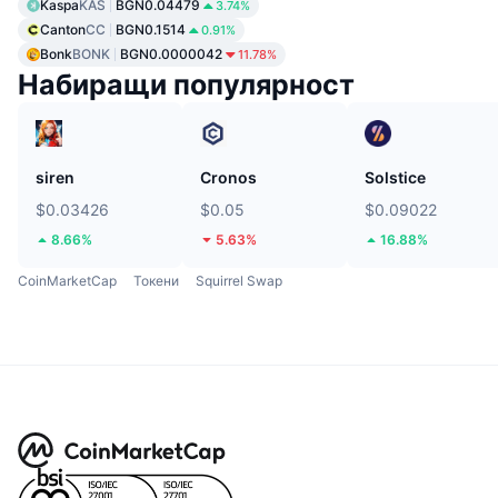
Kaspa
KAS
BGN0.04479
3.74%
Canton
CC
BGN0.1514
0.91%
Bonk
BONK
BGN0.0000042
11.78%
Набиращи популярност
siren
Cronos
Solstice
$0.03426
$0.05
$0.09022
8.66%
5.63%
16.88%
CoinMarketCap
Токени
Squirrel Swap