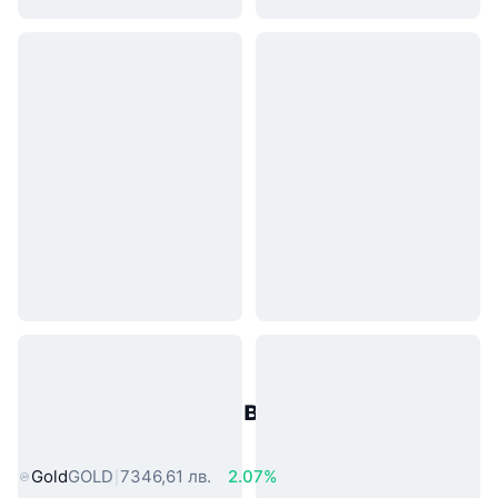
Популярни активи от реалния
свят
Gold
GOLD
7346,61 лв.
2.07%