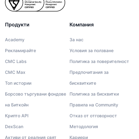
Продукти
Компания
Academy
За нас
Рекламирайте
Условия за ползване
CMC Labs
Политика за поверителност
CMC Max
Предпочитания за
Топ истории
бисквитките
Борсово търгувани фондове
Политика за бисквитки
на Биткойн
Правила на Community
Крипто API
Отказ от отговорност
DexScan
Методология
Активи от реалния свят
Кариери