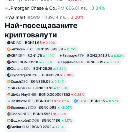
JPmorgan Chase & Co
JPM
606,01 лв.
0.34%
Walmart Inc
WMT
189,14 лв.
0.20%
Най-посещаваните
криптовалути
ADI
ADI
BGN11.65
0.39%
Биткойн
BTC
BGN109,893.39
0.75%
XRP
XRP
BGN1.75
Етериум
ETH
BGN3,241.83
1.19%
0.63%
Pi
PI
BGN0.1518
Кардано
ADA
BGN0.3397
2.08%
0.52%
Солана
SOL
BGN126.25
2.34%
Hyperliquid
HYPE
BGN91.78
2.78%
Zcash
ZEC
BGN859.05
0.34%
SKYAI
SKYAI
BGN0.1978
17.58%
Шиба Ину
SHIB
BGN0.000007852
0.28%
Hashflow
HFT
BGN0.021
Sui
SUI
BGN1.15
56.62%
0.57%
Biconomy
BICO
BGN0.098
46.07%
Ondo
ONDO
BGN0.5961
0.36%
Доджкойн
DOGE
BGN0.1186
1.17%
Stellar
XLM
BGN0.2762
1.73%