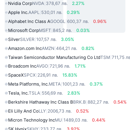
Nvidia Corp
NVDA
378,67 лв.
2.27%
Apple Inc.
AAPL
530,01 лв.
0.29%
Alphabet Inc Class A
GOOGL
600,37 лв.
0.96%
Microsoft Corp
MSFT
845,2 лв.
0.03%
Silver
SILVER
107,57 лв.
3.05%
Amazon.com Inc
AMZN
464,21 лв.
0.82%
Taiwan Semiconductor Manufacturing Co Ltd
TSM
711,75 лв
Broadcom Inc
AVGO
721,96 лв.
1.71%
SpaceX
SPCX
226,91 лв.
15.83%
Meta Platforms, Inc.
META
1001,23 лв.
0.37%
Tesla, Inc.
TSLA
556,69 лв.
2.83%
Berkshire Hathaway Inc Class B
BRK.B
882,27 лв.
0.54%
Eli Lilly And Co
LLY
2006,73 лв.
0.52%
Micron Technology Inc
MU
1489,03 лв.
0.44%
SK Hynix
SKHY
233,77 лв.
3.92%