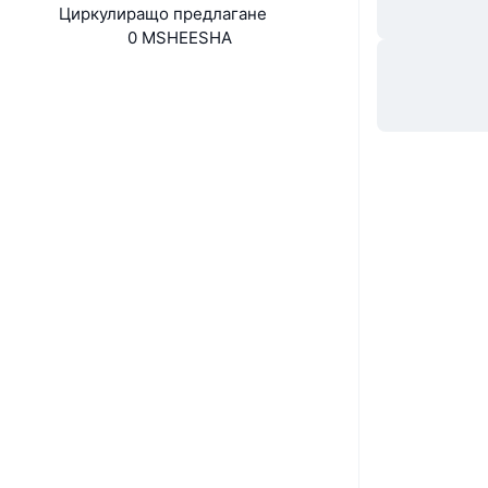
Циркулиращо предлагане
0 MSHEESHA
Уебсайт
Website
Whitepaper
Социални медии
Договори
0x88c9...a7479d
Експлоръри
polygonscan.com
Портфейли
UCID
16972