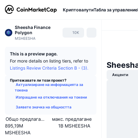
Криптовалути
Табла за управление
Sheesha Finance
Polygon
10K
MSHEESHA
This is a preview page.
For more details on listing tiers, refer to
Sheesha
Listings Review Criteria Section B - (3).
Акценти
Притежавате ли този проект?
Актуализиране на информацията за
токена
Изпращане на отключвания на токени
Заявете значка на общността
Общо предлагане
макс. предлагане
895,19M
1B MSHEESHA
MSHEESHA