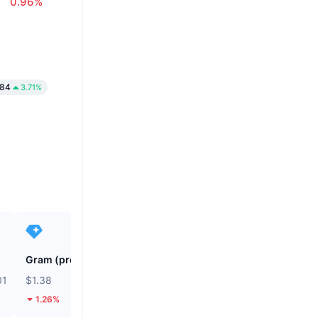
0.96%
84
3.71%
Gram (prev. Toncoin)
SKYAI
01
$1.38
$0.0469
1.26%
47.99%