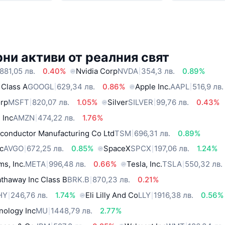
ни активи от реалния свят
881,05 лв.
0.40%
Nvidia Corp
NVDA
354,3 лв.
0.89%
 Class A
GOOGL
629,34 лв.
0.86%
Apple Inc.
AAPL
516,9 лв.
orp
MSFT
820,07 лв.
1.05%
Silver
SILVER
99,76 лв.
0.43%
 Inc
AMZN
474,22 лв.
1.76%
conductor Manufacturing Co Ltd
TSM
696,31 лв.
0.89%
c
AVGO
672,25 лв.
0.85%
SpaceX
SPCX
197,06 лв.
1.24%
ms, Inc.
META
996,48 лв.
0.66%
Tesla, Inc.
TSLA
550,32 лв.
thaway Inc Class B
BRK.B
870,23 лв.
0.21%
HY
246,76 лв.
1.74%
Eli Lilly And Co
LLY
1916,38 лв.
0.56%
nology Inc
MU
1448,79 лв.
2.77%