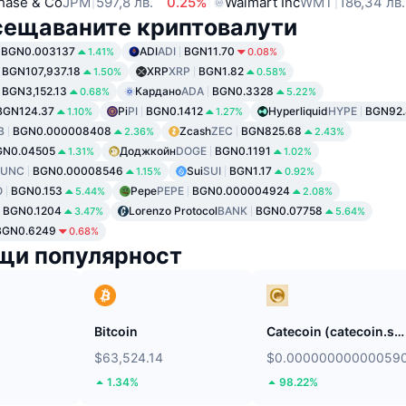
hase & Co
JPM
597,8 лв.
0.25%
Walmart Inc
WMT
186,34 лв.
сещаваните криптовалути
BGN0.003137
ADI
ADI
BGN11.70
1.41%
0.08%
BGN107,937.18
XRP
XRP
BGN1.82
1.50%
0.58%
BGN3,152.13
Кардано
ADA
BGN0.3328
0.68%
5.22%
BGN124.37
Pi
PI
BGN0.1412
Hyperliquid
HYPE
BGN92.
1.10%
1.27%
B
BGN0.000008408
Zcash
ZEC
BGN825.68
2.36%
2.43%
GN0.04505
Доджкойн
DOGE
BGN0.1191
1.31%
1.02%
LUNC
BGN0.00008546
Sui
SUI
BGN1.17
1.15%
0.92%
O
BGN0.153
Pepe
PEPE
BGN0.000004924
5.44%
2.08%
BGN0.1204
Lorenzo Protocol
BANK
BGN0.07758
3.47%
5.64%
BGN0.6249
0.68%
щи популярност
Bitcoin
Catecoin (catecoin.shop)
$63,524.14
$0.00000000000059
1.34%
98.22%