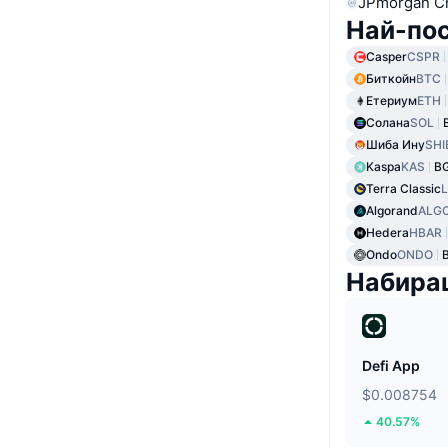
JPmorgan C
Най-по
Casper
CSPR
Биткойн
BTC
Етериум
ETH
Солана
SOL
Шиба Ину
SHI
Kaspa
KAS
B
Terra Classic
Algorand
ALG
Hedera
HBAR
Ondo
ONDO
Набира
Defi App
$0.008754
40.57%