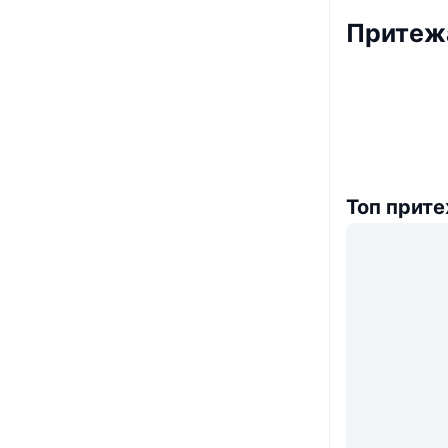
Притежа
Топ прит