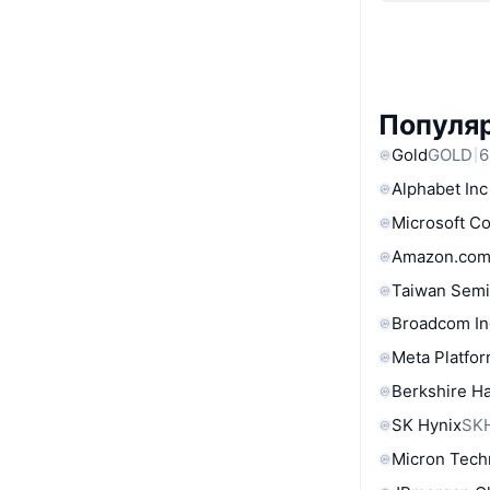
Популяр
Gold
GOLD
6
Alphabet Inc
Microsoft C
Amazon.com
Taiwan Semi
Broadcom In
Meta Platfor
Berkshire Ha
SK Hynix
SK
Micron Tech