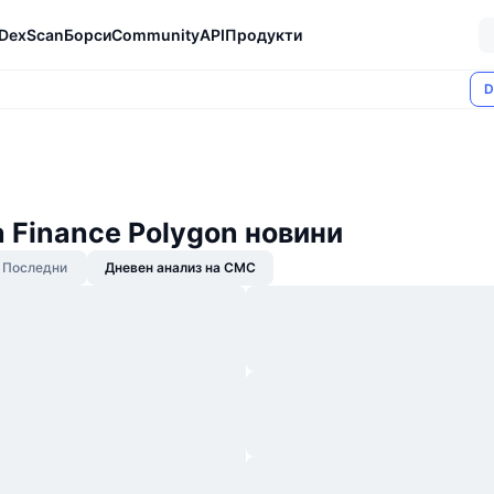
DexScan
Борси
Community
API
Продукти
D
 Finance Polygon новини
Последни
Дневен анализ на CMC