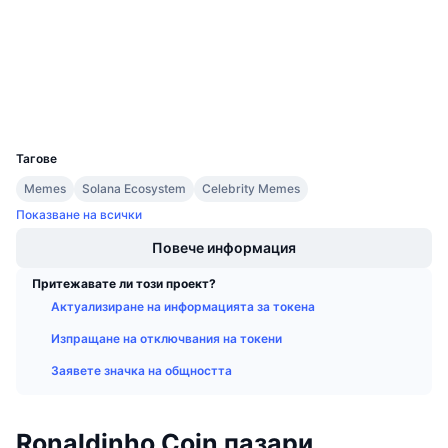
Предстоящи продажби
bscscan.com
Проценти на финансиране
Експлоръри
Научете и спечелете
Портфейли
Календари
UCID
35920
ICO календар
Тагове
Memes
Solana Ecosystem
Celebrity Memes
Календар на събитията
Показване на всички
Повече информация
Притежавате ли този проект?
Актуализиране на информацията за токена
Изпращане на отключвания на токени
Заявете значка на общността
Ronaldinho Coin пазари