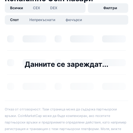
Всички
CEX
DEX
Филтри
Спот
Непрекъснати
фючърси
Данните се зареждат...
Отказ от отговорност: Тази страница може да съдържа партньорски
връзки. CoinMarketCap може да бъде компенсиран, ако посетите
партньорски връзки и предприемете определени действия, като например
регистрация и транзакция с тези партньорски платформи. Моля, вижте