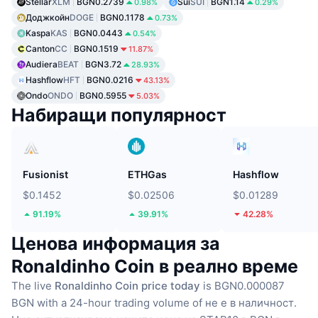
Stellar
XLM
BGN0.2739
Sui
SUI
BGN1.14
0.98%
0.29%
Доджкойн
DOGE
BGN0.1178
0.73%
Kaspa
KAS
BGN0.0443
0.54%
Canton
CC
BGN0.1519
11.87%
Audiera
BEAT
BGN3.72
28.93%
Hashflow
HFT
BGN0.0216
43.13%
Ondo
ONDO
BGN0.5955
5.03%
Набиращи популярност
Fusionist
ETHGas
Hashflow
$0.1452
$0.02506
$0.01289
91.19%
39.91%
42.28%
Ценова информация за
Ronaldinho Coin в реално време
The live
Ronaldinho Coin price today
is BGN0.000087
BGN with a 24-hour trading volume of не е в наличност.