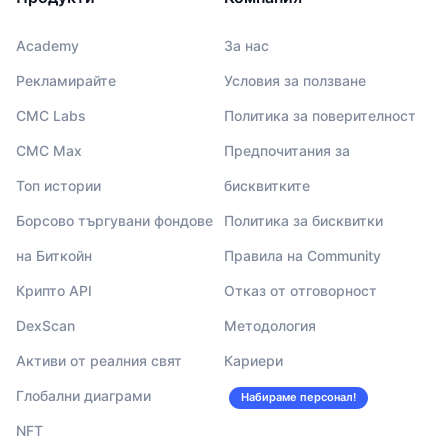
Academy
За нас
Рекламирайте
Условия за ползване
CMC Labs
Политика за поверителност
CMC Max
Предпочитания за
Топ истории
бисквитките
Борсово търгувани фондове
Политика за бисквитки
на Биткойн
Правила на Community
Крипто API
Отказ от отговорност
DexScan
Методология
Активи от реалния свят
Кариери
Глобални диаграми
Набираме персонал!
NFT