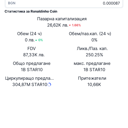
BGN
Набиращи популярност
Крипто ETF-и
Научете повече
CMC MCP
Статистика за Ronaldinho Coin
Ново
Пазарна капитализация
Борсово търгувани фондове на Биткойн
x402
Новини
26,62K лв.
1.66%
Крипто
Борсово търгувани фондове на Етериум
Обем (24 ч)
Обем/паз.кап. (24 ч)
Academy
0 лв.
0%
0%
Политика
FDV
Ликв./Паз. кап.
Технически анализ
Изследвания
87,33K лв.
250.25%
Спорт
Общо предлагане
макс. предлагане
RSI
Видеоклипове
1B STAR10
1B STAR10
Финанси
MACD
Циркулиращо предлагане
Притежатели
Терминологичен речник
304,87M STAR10
10,66K
Технологии
Уебсайт
Website
Деривати
Кампании
Социални медии
NFT
Преглед
Airdrop събития
0x8b9a...c25c2b
Договори
Обща NFT статистика
Ликвидации
3.4
Диамантени награди
Рейтинг (CertiK)