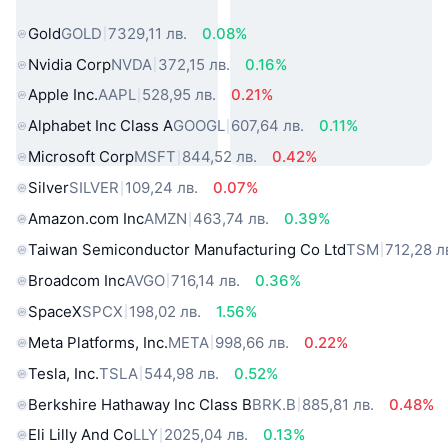
свят
Gold
GOLD
7329,11 лв.
0.08%
Nvidia Corp
NVDA
372,15 лв.
0.16%
Apple Inc.
AAPL
528,95 лв.
0.21%
Alphabet Inc Class A
GOOGL
607,64 лв.
0.11%
Microsoft Corp
MSFT
844,52 лв.
0.42%
Silver
SILVER
109,24 лв.
0.07%
Amazon.com Inc
AMZN
463,74 лв.
0.39%
Taiwan Semiconductor Manufacturing Co Ltd
TSM
712,28 л
Broadcom Inc
AVGO
716,14 лв.
0.36%
SpaceX
SPCX
198,02 лв.
1.56%
Meta Platforms, Inc.
META
998,66 лв.
0.22%
Tesla, Inc.
TSLA
544,98 лв.
0.52%
Berkshire Hathaway Inc Class B
BRK.B
885,81 лв.
0.48%
Eli Lilly And Co
LLY
2025,04 лв.
0.13%