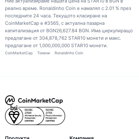
Ние актуализираме нашата цена на STAR10 в BGN в
реално време.
Ronaldinho Coin е намалял с 2.01 % през
последните 24 часа.
Текущото класиране на
CoinMarketCap е #3565, с актуална пазарна
капитализация от BGN26,627.84 BGN.
Има циркулиращо
предлагане от 304,878,762 STAR10 монети
и макс.
предлагане от 1,000,000,000 STAR10 монети.
CoinMarketCap
Токени
Ronaldinho Coin
Продукти
Компания