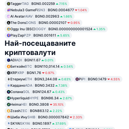
Tagger
TAG
BGN0.002259
7.15%
Nebula3 GameFi
SN3
BGN0.0004677
1.04%
AI Avatar
AIAV
BGN0.002963
1.66%
The Dons
DONS
BGN0.00002107
0.95%
Oggy Inu (BSC)
OGGY
BGN0.000000000001524
1.35%
PlayZap
PZP
BGN0.001611
5.65%
Най-посещаваните
криптовалути
ADI
ADI
BGN11.67
0.01%
Биткойн
BTC
BGN110,014.14
0.54%
XRP
XRP
BGN1.76
0.97%
Етериум
ETH
BGN3,244.08
Pi
PI
BGN0.1479
0.63%
4.55%
Кардано
ADA
BGN0.3432
7.38%
Солана
SOL
BGN124.67
0.43%
Hyperliquid
HYPE
BGN96.34
2.67%
Heima
HEI
BGN0.3808
35.10%
Zcash
ZEC
BGN863.12
2.22%
Шиба Ину
SHIB
BGN0.000007842
2.33%
SKYAI
SKYAI
BGN0.1897
37.69%