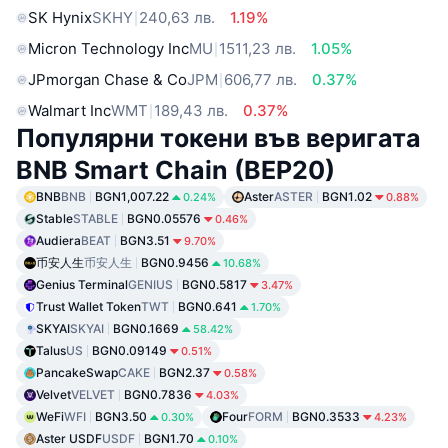
SK Hynix
SKHY
240,63 лв.
1.19%
Micron Technology Inc
MU
1511,23 лв.
1.05%
JPmorgan Chase & Co
JPM
606,77 лв.
0.37%
Walmart Inc
WMT
189,43 лв.
0.37%
Популярни токени във веригата
BNB Smart Chain (BEP20)
BNB
BNB
BGN1,007.22
Aster
ASTER
BGN1.02
0.24%
0.88%
Stable
STABLE
BGN0.05576
0.46%
Audiera
BEAT
BGN3.51
9.70%
币安人生
币安人生
BGN0.9456
10.68%
Genius Terminal
GENIUS
BGN0.5817
3.47%
Trust Wallet Token
TWT
BGN0.641
1.70%
SKYAI
SKYAI
BGN0.1669
58.42%
Talus
US
BGN0.09149
0.51%
PancakeSwap
CAKE
BGN2.37
0.58%
Velvet
VELVET
BGN0.7836
4.03%
WeFi
WFI
BGN3.50
Four
FORM
BGN0.3533
0.30%
4.23%
Aster USDF
USDF
BGN1.70
0.10%