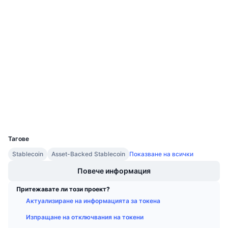
Социални медии
Предстоящи продажби
Проценти на финансиране
Научете и спечелете
0x3fa1...82ec0a
Договори
3.7
Календари
Рейтинг (CertiK)
Одити
ICO календар
etherscan.io
Експлоръри
Календар на събитията
Портфейли
UCID
25252
Тагове
Stablecoin
Asset-Backed Stablecoin
Показване на всички
Повече информация
Притежавате ли този проект?
Актуализиране на информацията за токена
Изпращане на отключвания на токени