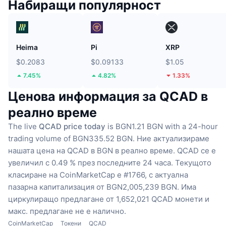
Набиращи популярност
Heima
Pi
XRP
$0.2083
$0.09133
$1.05
7.45%
4.82%
1.33%
Ценова информация за QCAD в
реално време
The live
QCAD price today
is BGN1.21 BGN with a 24-hour
trading volume of BGN335.52 BGN.
Ние актуализираме
нашата цена на QCAD в BGN в реално време.
QCAD се е
увеличил с 0.49 % през последните 24 часа.
Текущото
класиране на CoinMarketCap е #1766, с актуална
пазарна капитализация от BGN2,005,239 BGN.
Има
циркулиращо предлагане от 1,652,021 QCAD монети
и
макс. предлагане не е налично.
CoinMarketCap
Токени
QCAD