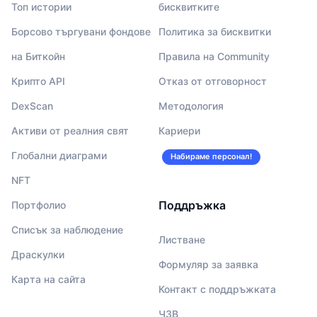
Топ истории
бисквитките
Борсово търгувани фондове
Политика за бисквитки
на Биткойн
Правила на Community
Крипто API
Отказ от отговорност
DexScan
Методология
Активи от реалния свят
Кариери
Глобални диаграми
Набираме персонал!
NFT
Поддръжка
Портфолио
Списък за наблюдение
Листване
Драскулки
Формуляр за заявка
Карта на сайта
Контакт с поддръжката
ЧЗВ