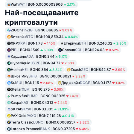
Wat
WAT
BGN0.0000003906
2.17%
Най-посещаваните
криптовалути
ZIGChain
ZIG
BGN0.06885
9.02%
Биткойн
BTC
BGN109,859.34
0.64%
XRP
XRP
BGN1.78
Етериум
ETH
BGN3,246.32
1.10%
2.30%
Pi
PI
BGN0.1549
Солана
SOL
BGN124.63
5.00%
0.52%
Кардано
ADA
BGN0.344
6.17%
Hyperliquid
HYPE
BGN94.77
2.30%
Heima
HEI
BGN0.354
Zcash
ZEC
BGN842.87
8.34%
3.99%
Шиба Ину
SHIB
BGN0.000008021
3.38%
Sui
SUI
BGN1.15
Доджкойн
DOGE
BGN0.1172
2.08%
1.02%
Stellar
XLM
BGN0.275
3.00%
Pump.fun
PUMP
BGN0.003925
7.47%
Kaspa
KAS
BGN0.04312
2.44%
SKYAI
SKYAI
BGN0.1335
31.93%
PAX Gold
PAXG
BGN7,219.28
0.41%
Terra Classic
LUNC
BGN0.00008257
2.32%
Lorenzo Protocol
BANK
BGN0.07295
5.45%