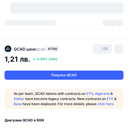
Криптовалути
Табла за управление
Криптовалути
DexScan
Пазари
Класиране
QCAD
цена
129
#1766
QCAD
1,21 лв.
0.49%
(
24h
)
Сигнали
Борси
Категории
New
Преглед на пазара
Популярни
Community
Исторически моментни снимки
Спот пазар
Централизирани борси
Покупка QCAD
Нов
Фийдове
API
Отключвания на токени
Брой криптовалути
Спот
As per team, QCAD tokens with contracts on
ETH
,
Algorand
&
Stellar
have become legacy contracts. New contracts on
ETH
&
Печеливши
Теми
Продукти за доходност
Продукти
Биткойн хазни
Деривати
API
Base
have been deployed. For more details, please
click here
.
Мем експолорър
Сесии на живо
Активи от реалния свят
БНБ хазни
Продукти
Крипто API
Децентрализирани борси
Диаграма QCAD в BGN