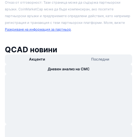
Отказ от отговорност: Тази страница може да съдържа партньорски
връзки. CoinMarketCap може да бъде компенсиран, ако посетите
партньорски връзки и предприемете определени действия, като например
регистрация и транзакция с тези партньорски платформи. Моля, вижте
Разкриване на информация за партньор
.
QCAD новини
Акценти
Последни
Дневен анализ на CMC