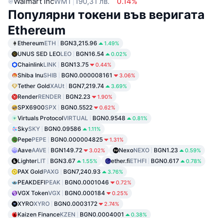
Walmart Inc
WMT
190,31 лв.
0.14%
Популярни токени във веригата
Ethereum
Ethereum
ETH
BGN3,215.96
1.49%
UNUS SED LEO
LEO
BGN16.54
0.02%
Chainlink
LINK
BGN13.75
0.44%
Shiba Inu
SHIB
BGN0.000008161
3.06%
Tether Gold
XAUt
BGN7,219.74
3.69%
Render
RENDER
BGN2.23
1.90%
SPX6900
SPX
BGN0.5522
0.62%
Virtuals Protocol
VIRTUAL
BGN0.9548
0.81%
Sky
SKY
BGN0.09586
1.11%
Pepe
PEPE
BGN0.000004825
1.31%
Aave
AAVE
BGN149.72
Nexo
NEXO
BGN1.23
3.02%
0.59%
Lighter
LIT
BGN3.67
ether.fi
ETHFI
BGN0.617
1.55%
0.78%
PAX Gold
PAXG
BGN7,240.93
3.76%
PEAKDEFI
PEAK
BGN0.0001046
0.72%
VGX Token
VGX
BGN0.000184
0.25%
XYRO
XYRO
BGN0.0003172
2.74%
Kaizen Finance
KZEN
BGN0.0004001
0.38%