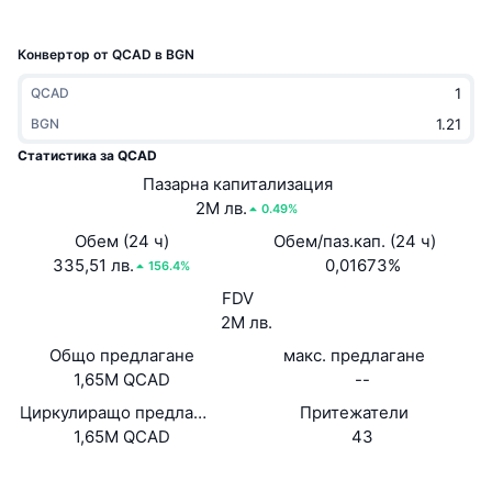
Набиращи популярност
Крипто ETF-и
Научете повече
CMC MCP
Конвертор от QCAD в BGN
Ново
Борсово търгувани фондове на Биткойн
x402
Новини
QCAD
Крипто
BGN
Борсово търгувани фондове на Етериум
Academy
Статистика за QCAD
Политика
Пазарна капитализация
Технически анализ
Изследвания
2M лв.
0.49%
Спорт
Обем (24 ч)
Обем/паз.кап. (24 ч)
RSI
Видеоклипове
335,51 лв.
0,01673%
156.4%
Финанси
FDV
MACD
Терминологичен речник
2M лв.
Технологии
Общо предлагане
макс. предлагане
Деривати
Кампании
1,65M QCAD
--
NFT
Циркулиращо предлагане
Притежатели
Преглед
Airdrop събития
1,65M QCAD
43
Обща NFT статистика
Ликвидации
Диамантени награди
Уебсайт
Website