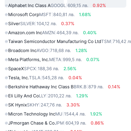
Alphabet Inc Class A
GOOGL
609,15 лв.
0.92%
Microsoft Corp
MSFT
840,81 лв.
1.68%
Silver
SILVER
104,12 лв.
0.37%
Amazon.com Inc
AMZN
464,39 лв.
0.40%
Taiwan Semiconductor Manufacturing Co Ltd
TSM
716,42 л
Broadcom Inc
AVGO
718,68 лв.
1.28%
Meta Platforms, Inc.
META
999,5 лв.
0.07%
SpaceX
SPCX
188,36 лв.
2.56%
Tesla, Inc.
TSLA
545,28 лв.
0.04%
Berkshire Hathaway Inc Class B
BRK.B
879 лв.
0.14%
Eli Lilly And Co
LLY
2010,22 лв.
1.29%
SK Hynix
SKHY
247,76 лв.
3.30%
Micron Technology Inc
MU
1544,4 лв.
1.92%
JPmorgan Chase & Co
JPM
604,19 лв.
0.86%