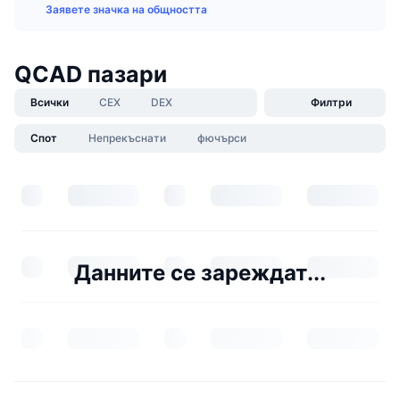
Заявете значка на общността
QCAD пазари
Всички
CEX
DEX
Филтри
Спот
Непрекъснати
фючърси
Данните се зареждат...