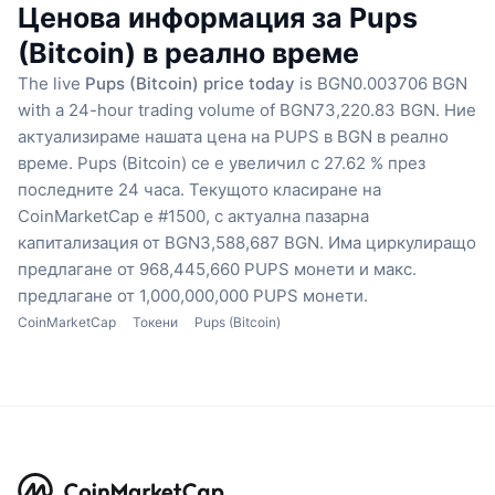
Ценова информация за Pups
(Bitcoin) в реално време
The live
Pups (Bitcoin) price today
is BGN0.003706 BGN
with a 24-hour trading volume of BGN73,220.83 BGN.
Ние
актуализираме нашата цена на PUPS в BGN в реално
време.
Pups (Bitcoin) се е увеличил с 27.62 % през
последните 24 часа.
Текущото класиране на
CoinMarketCap е #1500, с актуална пазарна
капитализация от BGN3,588,687 BGN.
Има циркулиращо
предлагане от 968,445,660 PUPS монети
и макс.
предлагане от 1,000,000,000 PUPS монети.
CoinMarketCap
Токени
Pups (Bitcoin)