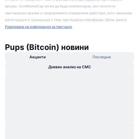
връзки. CoinMarketCap може да бъде компенсиран, ако посетите
партньорски връзки и предприемете определени действия, като например
регистрация и транзакция с тези партньорски платформи. Моля, вижте
Разкриване на информация за партньор
.
Pups (Bitcoin) новини
Акценти
Последни
Дневен анализ на CMC