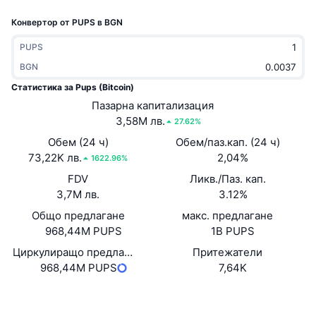
Набиращи популярност
Крипто ETF-и
Конвертор от PUPS в BGN
Научете повече
CMC MCP
Ново
Борсово търгувани фондове на Биткойн
PUPS
x402
Новини
BGN
Крипто
Борсово търгувани фондове на Етериум
Статистика за Pups (Bitcoin)
Academy
Пазарна капитализация
Политика
3,58M лв.
27.62%
Технически анализ
Изследвания
Обем (24 ч)
Обем/паз.кап. (24 ч)
Спорт
73,22K лв.
2,04%
RSI
Видеоклипове
1622.96%
FDV
Ликв./Паз. кап.
Финанси
MACD
Терминологичен речник
3,7M лв.
3.12%
Общо предлагане
Технологии
макс. предлагане
968,44M PUPS
1B PUPS
Деривати
Кампании
Циркулиращо предлагане
Притежатели
NFT
968,44M PUPS
7,64K
Преглед
Airdrop събития
Обща NFT статистика
Уебсайт
Website
Ликвидации
Диамантени награди
Социални медии