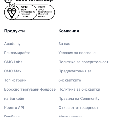
Продукти
Компания
Academy
За нас
Рекламирайте
Условия за ползване
CMC Labs
Политика за поверителност
CMC Max
Предпочитания за
Топ истории
бисквитките
Борсово търгувани фондове
Политика за бисквитки
на Биткойн
Правила на Community
Крипто API
Отказ от отговорност
DexScan
Методология