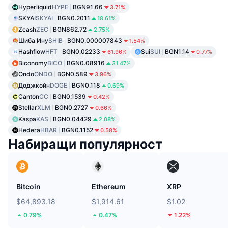
Hyperliquid
HYPE
BGN91.66
3.71%
SKYAI
SKYAI
BGN0.2011
18.61%
Zcash
ZEC
BGN862.72
2.75%
Шиба Ину
SHIB
BGN0.000007843
1.54%
Hashflow
HFT
BGN0.02233
Sui
SUI
BGN1.14
61.96%
0.77%
Biconomy
BICO
BGN0.08916
31.47%
Ondo
ONDO
BGN0.589
3.96%
Доджкойн
DOGE
BGN0.118
0.69%
Canton
CC
BGN0.1539
0.42%
Stellar
XLM
BGN0.2727
0.66%
Kaspa
KAS
BGN0.04429
2.08%
Hedera
HBAR
BGN0.1152
0.58%
Набиращи популярност
Bitcoin
Ethereum
XRP
$64,893.18
$1,914.61
$1.02
0.79%
0.47%
1.22%