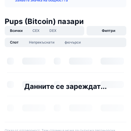
Заявете значка на общността
Pups (Bitcoin) пазари
Всички
CEX
DEX
Филтри
Спот
Непрекъснати
фючърси
Данните се зареждат...
Отказ от отговорност: Тази страница може да съдържа партньорски