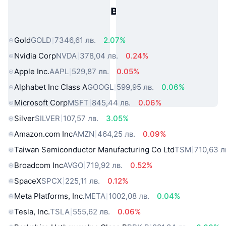
Популярни активи от реалния
свят
Gold
GOLD
7346,61 лв.
2.07%
Nvidia Corp
NVDA
378,04 лв.
0.24%
Apple Inc.
AAPL
529,87 лв.
0.05%
Alphabet Inc Class A
GOOGL
599,95 лв.
0.06%
Microsoft Corp
MSFT
845,44 лв.
0.06%
Silver
SILVER
107,57 лв.
3.05%
Amazon.com Inc
AMZN
464,25 лв.
0.09%
Taiwan Semiconductor Manufacturing Co Ltd
TSM
710,63 л
Broadcom Inc
AVGO
719,92 лв.
0.52%
SpaceX
SPCX
225,11 лв.
0.12%
Meta Platforms, Inc.
META
1002,08 лв.
0.04%
Tesla, Inc.
TSLA
555,62 лв.
0.06%