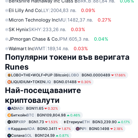
Berkshire Hathaway Inc Class B
BRK.B
881,84 лв.
0.06%
Eli Lilly And Co
LLY
2004,83 лв.
0.09%
Micron Technology Inc
MU
1482,37 лв.
0.27%
SK Hynix
SKHY
233,26 лв.
0.03%
JPmorgan Chase & Co
JPM
605,3 лв.
0.04%
Walmart Inc
WMT
189,14 лв.
0.03%
Популярни токени във веригата
Runes
LOBO•THE•WOLF•PUP (Bitcoin)
LOBO
BGN0.0000489
17.66%
LIQUIDIUM•TOKEN
LIQ
BGN0.01488
0.30%
Най-посещаваните
криптовалути
ADI
ADI
BGN11.65
0.32%
Биткойн
BTC
BGN109,804.98
0.46%
XRP
XRP
BGN1.73
Етериум
ETH
BGN3,239.90
1.53%
0.17%
Кардано
ADA
BGN0.3411
Pi
PI
BGN0.1498
1.87%
2.18%
Солана
SOL
BGN124.59
0.87%