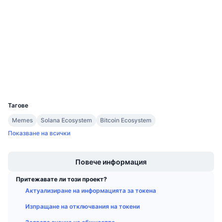
Предстоящи продажби
2oGLxY...kasBfe
Проценти на финансиране
Научете и спечелете
Договори
ordiscan.com
Експлоръри
Календари
Портфейли
ICO календар
UCID
33320
Календар на събитията
Тагове
Memes
Solana Ecosystem
Bitcoin Ecosystem
Показване на всички
Boost
Повече информация
Притежавате ли този проект?
Актуализиране на информацията за токена
Изпращане на отключвания на токени