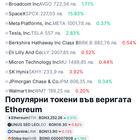
Broadcom Inc
AVGO
722,36 лв.
1.71%
SpaceX
SPCX
227,03 лв.
15.83%
Meta Platforms, Inc.
META
1001,78 лв.
0.37%
Tesla, Inc.
TSLA
557 лв.
2.83%
Berkshire Hathaway Inc Class B
BRK.B
882,76 лв.
0.54%
Eli Lilly And Co
LLY
2007,85 лв.
0.52%
Micron Technology Inc
MU
1489,85 лв.
0.44%
SK Hynix
SKHY
233,9 лв.
3.92%
JPmorgan Chase & Co
JPM
606,35 лв.
0.34%
Walmart Inc
WMT
189,25 лв.
0.20%
Популярни токени във веригата
Ethereum
Ethereum
ETH
BGN3,252.26
0.51%
UNUS SED LEO
LEO
BGN16.30
0.82%
Chainlink
LINK
BGN13.90
0.73%
Shiba Inu
SHIB
BGN0.000007908
1.74%