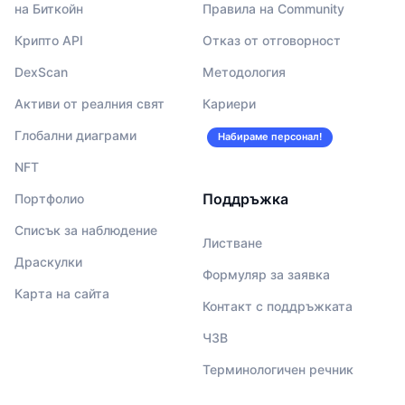
на Биткойн
Правила на Community
Крипто API
Отказ от отговорност
DexScan
Методология
Активи от реалния свят
Кариери
Глобални диаграми
Набираме персонал!
NFT
Поддръжка
Портфолио
Списък за наблюдение
Листване
Драскулки
Формуляр за заявка
Карта на сайта
Контакт с поддръжката
ЧЗВ
Терминологичен речник