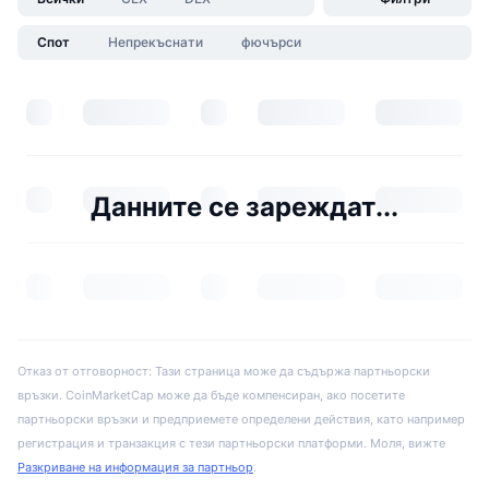
Спот
Непрекъснати
фючърси
Данните се зареждат...
Отказ от отговорност: Тази страница може да съдържа партньорски
връзки. CoinMarketCap може да бъде компенсиран, ако посетите
партньорски връзки и предприемете определени действия, като например
регистрация и транзакция с тези партньорски платформи. Моля, вижте
Разкриване на информация за партньор
.