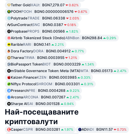
Tether Gold
XAUt
BGN7,279.07
0.62%
POOH
POOH
BGN0.000000006576
0.67%
Polytrade
TRADE
BGN0.06338
2.03%
SunContract
SNC
BGN0.0387
0.18%
Propbase
PROPS
BGN0.00566
1.82%
Airbnb Tokenized Stock (Ondo)
ABNBon
BGN298.84
0.29%
Rarible
RARI
BGN0.141
2.21%
Dora Factory
DORA
BGN0.004912
0.77%
Tharwa
TRWA
BGN0.0003955
1.21%
BioPassport Token
BIOT
BGN0.0003229
1.34%
mStable Governance Token: Meta (MTA)
MTA
BGN0.05173
2.47%
Kaizen Finance
KZEN
BGN0.0003985
0.33%
Niftyx Protocol
SHROOM
BGN0.003301
0.31%
Presearch
PRE
BGN0.0004268
9.22%
Arcona
ARCONA
BGN0.007267
2.47%
Sharpe AI
SAI
BGN0.001528
0.94%
Най-посещаваните
криптовалути
Casper
CSPR
BGN0.003281
ADI
ADI
BGN11.57
1.97%
0.73%