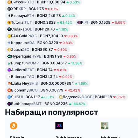
Биткойн
BTC
BGN110,086.94
0.53%
XRP
XRP
BGN1.75
0.07%
Етериум
ETH
BGN3,249.78
0.44%
Tutorial
TUT
BGN0.3828
Pi
PI
BGN0.1538
63.42%
0.09%
Солана
SOL
BGN129.70
1.18%
PAX Gold
PAXG
BGN7,304.13
0.63%
Кардано
ADA
BGN0.3329
0.83%
Zcash
ZEC
BGN860.37
0.60%
Hyperliquid
HYPE
BGN91.96
0.85%
Pump.fun
PUMP
BGN0.004617
11.36%
Audiera
BEAT
BGN4.74
9.81%
Bittensor
TAO
BGN343.24
0.92%
Шиба Ину
SHIB
BGN0.000007894
1.66%
Biconomy
BICO
BGN0.06779
42.42%
Sui
SUI
BGN1.17
Доджкойн
DOGE
BGN0.118
0.51%
0.17%
Bubblemaps
BMT
BGN0.06236
166.57%
Набиращи популярност
Bitcoin
Bubblemaps
Mubarak