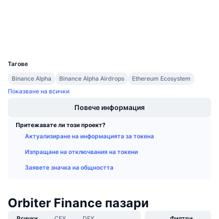
Предстоящи продажби
etherscan.io
Проценти на финансиране
Експлоръри
Научете и спечелете
Портфейли
UCID
Календари
35422
Тагове
ICO календар
Binance Alpha
Binance Alpha Airdrops
Ethereum Ecosystem
Показване на всички
Календар на събитията
Повече информация
Притежавате ли този проект?
Актуализиране на информацията за токена
Изпращане на отключвания на токени
Заявете значка на общността
Orbiter Finance пазари
Всички
CEX
DEX
Филтри