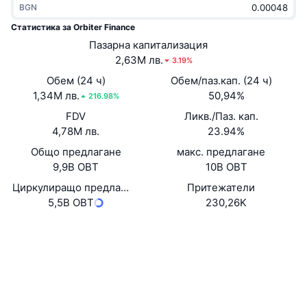
BGN
Набиращи популярност
Крипто ETF-и
Научете повече
CMC MCP
Статистика за Orbiter Finance
Ново
Пазарна капитализация
Борсово търгувани фондове на Биткойн
x402
Новини
2,63M лв.
3.19%
Крипто
Борсово търгувани фондове на Етериум
Обем (24 ч)
Обем/паз.кап. (24 ч)
Academy
1,34M лв.
50,94%
216.98%
Политика
FDV
Ликв./Паз. кап.
Технически анализ
Изследвания
4,78M лв.
23.94%
Спорт
Общо предлагане
макс. предлагане
RSI
Видеоклипове
9,9B OBT
10B OBT
Финанси
MACD
Циркулиращо предлагане
Притежатели
Терминологичен речник
5,5B OBT
230,26K
Технологии
Уебсайт
Website
Деривати
Кампании
Социални медии
NFT
Преглед
Airdrop събития
0x4af3...4493C5
Договори
Обща NFT статистика
Ликвидации
3.9
Диамантени награди
Рейтинг (CertiK)