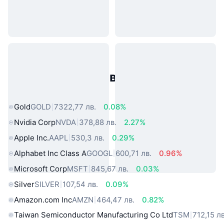
Популярни активи от реалния
свят
Gold
GOLD
7322,77 лв.
0.08%
Nvidia Corp
NVDA
378,88 лв.
2.27%
Apple Inc.
AAPL
530,3 лв.
0.29%
Alphabet Inc Class A
GOOGL
600,71 лв.
0.96%
Microsoft Corp
MSFT
845,67 лв.
0.03%
Silver
SILVER
107,54 лв.
0.09%
Amazon.com Inc
AMZN
464,47 лв.
0.82%
Taiwan Semiconductor Manufacturing Co Ltd
TSM
712,15 лв