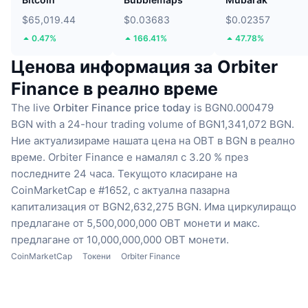
$65,019.44
$0.03683
$0.02357
0.47%
166.41%
47.78%
Ценова информация за Orbiter
Finance в реално време
The live
Orbiter Finance price today
is BGN0.000479
BGN with a 24-hour trading volume of BGN1,341,072 BGN.
Ние актуализираме нашата цена на OBT в BGN в реално
време.
Orbiter Finance е намалял с 3.20 % през
последните 24 часа.
Текущото класиране на
CoinMarketCap е #1652, с актуална пазарна
капитализация от BGN2,632,275 BGN.
Има циркулиращо
предлагане от 5,500,000,000 OBT монети
и макс.
предлагане от 10,000,000,000 OBT монети.
CoinMarketCap
Токени
Orbiter Finance