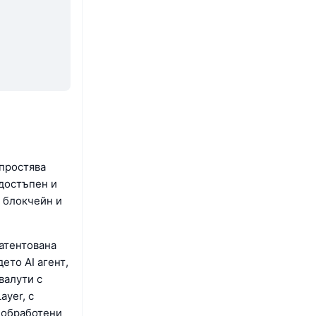
опростява
 достъпен и
, блокчейн и
патентована
ето AI агент,
валути с
yer, с
о обработени