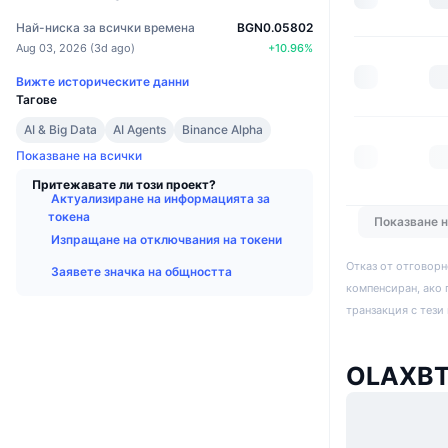
Най-ниска за всички времена
BGN0.05802
Aug 03, 2026
(
3d ago
)
+
10.96
%
Вижте историческите данни
Тагове
AI & Big Data
AI Agents
Binance Alpha
Показване на всички
Притежавате ли този проект?
Актуализиране на информацията за
токена
Показване 
Изпращане на отключвания на токени
Отказ от отговорн
Заявете значка на общността
компенсиран, ако 
транзакция с тези
OLAXBT