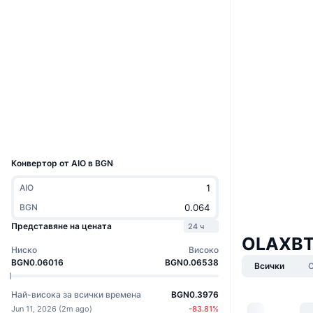
Boost
Уебсайт
Website
Whitepaper
Социални медии
Договори
0x81a7...4832b4
4.3
Рейтинг (CertiK)
Експлоръри
bscscan.com
Портфейли
UCID
37562
Конвертор от AIO в BGN
AIO
BGN
Представяне на цената
24 ч
OLAXBT
Ниско
Високо
BGN0.06016
BGN0.06538
Всички
Най-висока за всички времена
BGN0.3976
Jun 11, 2026
(
2m ago
)
-83.81
%