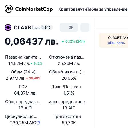
Криптовалути
Табла за управление
OLAXBT
3K
#945
AIO
OLAXBT (AIO
0,06437 лв.
6.12%
(
24h
)
click here
.
Пазарна капитализация
Отключена пазарна капитализация
14,82M лв.
25,26M лв.
6.12%
Обем (24 ч)
Обем/паз.кап. (24 ч)
2,97M лв.
20,06%
29.48%
FDV
Ликв./Паз. кап.
64,37M лв.
1.51%
Общо предлагане
макс. предлагане
1B AIO
1B AIO
Циркулиращо предлагане
Притежатели
230,25M AIO
59,79K