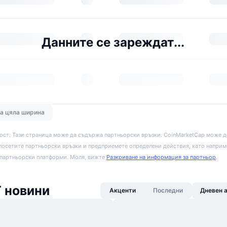
Данните се зареждат...
на цяла ширина
ост: Тази страница може да съдържа партньорски връзки. CoinMarketCap може д
посетите партньорски връзки и предприемете определени действия, като наприм
 партньорски платформи. Моля, вижте
Разкриване на информация за партньор
.
 новини
Акценти
Последни
Дневен 