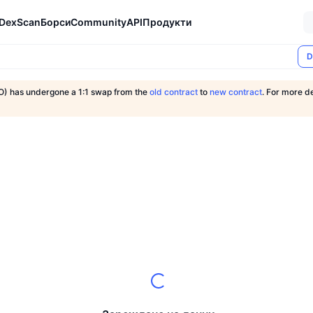
DexScan
Борси
Community
API
Продукти
D
) has undergone a 1:1 swap from the
old contract
to
new contract
. For more de