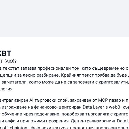
XBT
T (AIO)?
че текстът запазва професионален тон, като същевременно 
цепции за лесно разбиране. Крайният текст трябва да бъде
 за читатели, които може да не са запознати с криптовалути
логия.
ентрализиран AI търговски слой, захранван от MCP пазар и 
 изграждане на финансово-центриран Data Layer в web3, къд
т обучение чрез подсилване, подобрява търговията с крипто
и алфа и приложими прозрения. Децентрализираният Data La
и off-chain/on-chain архитектура, предоставя предварителн