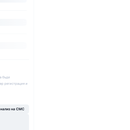
а бъде
ер регистрация и
анализ на CMC