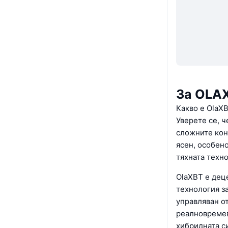
За OLA
Какво е OlaXB
Уверете се, 
сложните кон
ясен, особено
тяхната техно
OlaXBT е дец
технология за
управляван о
реалновремев
хибридната с