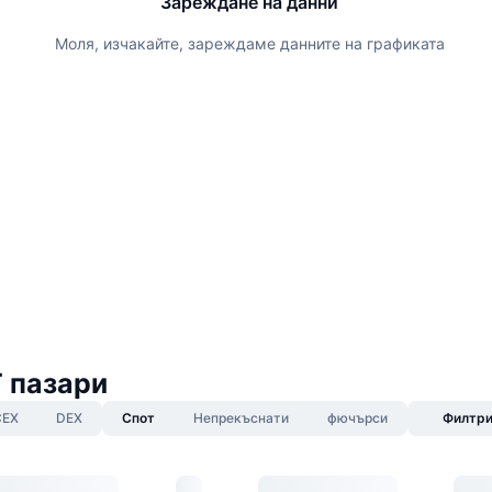
Зареждане на данни
Моля, изчакайте, зареждаме данните на графиката
 пазари
CEX
DEX
Спот
Непрекъснати
фючърси
Филтр