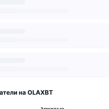
атели на OLAXBT
Зарежда се...