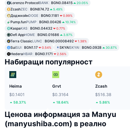
Lorenzo Protocol
BANK
BGN0.08415
20.05%
Zcash
ZEC
BGN874.72
5.49%
Доджкойн
DOGE
BGN0.1181
0.99%
Pump.fun
PUMP
BGN0.00426
10.74%
Kaspa
KAS
BGN0.04432
0.77%
Defi App
HOME
BGN0.01686
3.97%
Terra Classic
LUNC
BGN0.00008492
1.38%
Sui
SUI
BGN1.17
SKYAI
SKYAI
BGN0.0928
0.54%
30.87%
Hedera
HBAR
BGN0.1171
2.56%
Набиращи популярност
Heima
Grvt
Zcash
$0.1401
$0.3164
$516.38
58.37%
18.64%
5.86%
Ценова информация за Manyu
(manyushiba.com) в реално