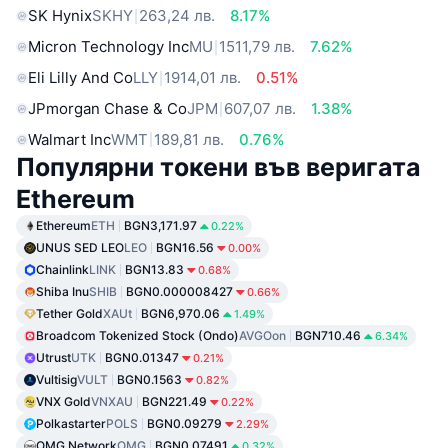
SK Hynix
SKHY
263,24 лв.
8.17%
Micron Technology Inc
MU
1511,79 лв.
7.62%
Eli Lilly And Co
LLY
1914,01 лв.
0.51%
JPmorgan Chase & Co
JPM
607,07 лв.
1.38%
Walmart Inc
WMT
189,81 лв.
0.76%
Популярни токени във веригата
Ethereum
Ethereum
ETH
BGN3,171.97
0.22%
UNUS SED LEO
LEO
BGN16.56
0.00%
Chainlink
LINK
BGN13.83
0.68%
Shiba Inu
SHIB
BGN0.000008427
0.66%
Tether Gold
XAUt
BGN6,970.06
1.49%
Broadcom Tokenized Stock (Ondo)
AVGOon
BGN710.46
6.34%
Utrust
UTK
BGN0.01347
0.21%
Vultisig
VULT
BGN0.1563
0.82%
VNX Gold
VNXAU
BGN221.49
0.22%
Polkastarter
POLS
BGN0.09279
2.29%
OMG Network
OMG
BGN0.07491
0.32%