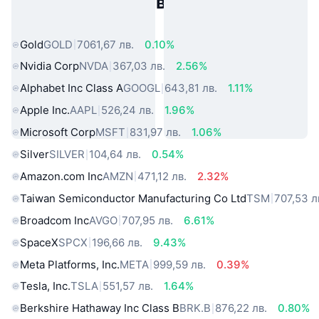
Популярни активи от реалния
свят
Gold
GOLD
7061,67 лв.
0.10%
Nvidia Corp
NVDA
367,03 лв.
2.56%
Alphabet Inc Class A
GOOGL
643,81 лв.
1.11%
Apple Inc.
AAPL
526,24 лв.
1.96%
Microsoft Corp
MSFT
831,97 лв.
1.06%
Silver
SILVER
104,64 лв.
0.54%
Amazon.com Inc
AMZN
471,12 лв.
2.32%
Taiwan Semiconductor Manufacturing Co Ltd
TSM
707,53 л
Broadcom Inc
AVGO
707,95 лв.
6.61%
SpaceX
SPCX
196,66 лв.
9.43%
Meta Platforms, Inc.
META
999,59 лв.
0.39%
Tesla, Inc.
TSLA
551,57 лв.
1.64%
Berkshire Hathaway Inc Class B
BRK.B
876,22 лв.
0.80%