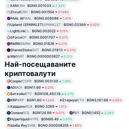
KAN
KAN
BGN0.001033
2.32%
Zircuit
ZRC
BGN0.001554
27.68%
PAAL AI
PAAL
BGN0.009088
1.01%
Upland (SPARKLET)
SPARKLET
BGN0.03369
0.02%
LightLink
LL
BGN0.002022
0.15%
dForce
DF
BGN0.0001707
0.21%
RMRK
RMRK
BGN0.01826
0.21%
SharedStake
SGT
BGN0.01813
0.21%
Wat
WAT
BGN0.0000003827
0.12%
Най-посещаваните
криптовалути
Casper
CSPR
BGN0.003139
1.09%
ADI
ADI
BGN11.69
0.21%
Биткойн
BTC
BGN108,462.19
0.27%
XRP
XRP
BGN1.80
Етериум
ETH
BGN3,161.68
1.24%
0.05%
Кардано
ADA
BGN0.3269
1.51%
Солана
SOL
BGN124.99
Pi
PI
BGN0.1452
0.07%
3.26%
Hyperliquid
HYPE
BGN96.49
3.50%
Шиба Ину
SHIB
BGN0.000008255
1.65%