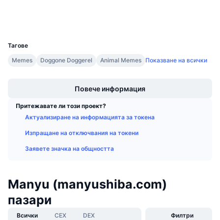
Предстоящи продажби
Портфейли
Проценти на финансиране
Научете и спечелете
UCID
37114
Календари
Тагове
Memes
Doggone Doggerel
Animal Memes
Показване на всички
ICO календар
Boost
Повече информация
Календар на събитията
Притежавате ли този проект?
Актуализиране на информацията за токена
Изпращане на отключвания на токени
Заявете значка на общността
Manyu (manyushiba.com)
пазари
Всички
CEX
DEX
Филтри