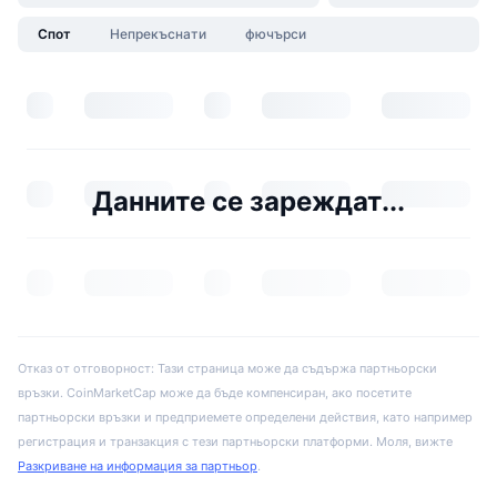
Спот
Непрекъснати
фючърси
Данните се зареждат...
Отказ от отговорност: Тази страница може да съдържа партньорски
връзки. CoinMarketCap може да бъде компенсиран, ако посетите
партньорски връзки и предприемете определени действия, като например
регистрация и транзакция с тези партньорски платформи. Моля, вижте
Разкриване на информация за партньор
.