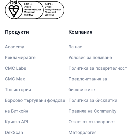
Продукти
Компания
Academy
За нас
Рекламирайте
Условия за ползване
CMC Labs
Политика за поверителност
CMC Max
Предпочитания за
Топ истории
бисквитките
Борсово търгувани фондове
Политика за бисквитки
на Биткойн
Правила на Community
Крипто API
Отказ от отговорност
DexScan
Методология