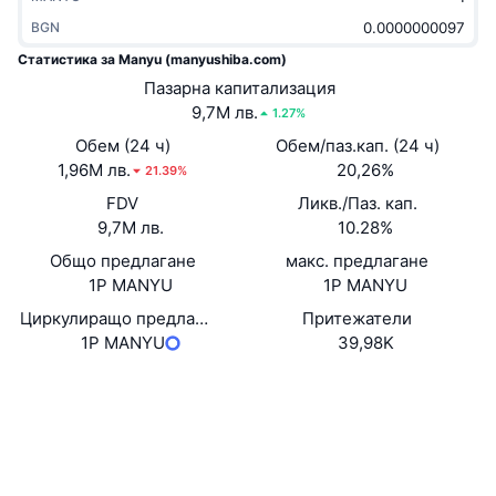
Набиращи популярност
Крипто ETF-и
BGN
Научете повече
CMC MCP
Статистика за Manyu (manyushiba.com)
Ново
Борсово търгувани фондове на Биткойн
Пазарна капитализация
x402
Новини
9,7M лв.
1.27%
Крипто
Борсово търгувани фондове на Етериум
Academy
Обем (24 ч)
Обем/паз.кап. (24 ч)
1,96M лв.
20,26%
21.39%
Политика
Технически анализ
Изследвания
FDV
Ликв./Паз. кап.
9,7M лв.
10.28%
Спорт
RSI
Видеоклипове
Общо предлагане
макс. предлагане
Финанси
1P MANYU
1P MANYU
MACD
Терминологичен речник
Циркулиращо предлагане
Притежатели
Технологии
1P MANYU
39,98K
Деривати
Кампании
Уебсайт
Website
NFT
Социални медии
Преглед
Airdrop събития
Договори
0x95AF...7424ce
Обща NFT статистика
Експлоръри
etherscan.io
Ликвидации
Диамантени награди