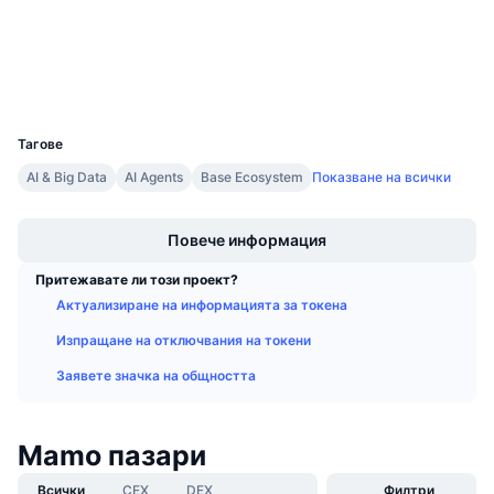
Експлоръри
Предстоящи продажби
Проценти на финансиране
Научете и спечелете
Портфейли
UCID
Календари
36601
Тагове
ICO календар
AI & Big Data
AI Agents
Base Ecosystem
Показване на всички
Boost
Календар на събитията
Повече информация
Притежавате ли този проект?
Актуализиране на информацията за токена
Изпращане на отключвания на токени
Заявете значка на общността
Mamo пазари
Всички
CEX
DEX
Филтри