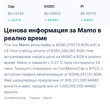
Cap
DODO
Pi
$0.03145
$0.02953
$0.09115
14.71%
58.89%
6.65%
Ценова информация за Mamo в
реално време
The live
Mamo price today
is BGN0.015579 BGN with a
24-hour trading volume of BGN1,269,063 BGN.
Ние
актуализираме нашата цена на MAMO в BGN в реално
време.
Mamo е намалял с 0.37 % през последните 24
часа.
Текущото класиране на CoinMarketCap е #1123, с
актуална пазарна капитализация от BGN9,351,151 BGN.
Има циркулиращо предлагане от 600,231,390 MAMO
монети
и макс. предлагане от 1,000,000,000 MAMO
монети.
CoinMarketCap
Токени
Mamo