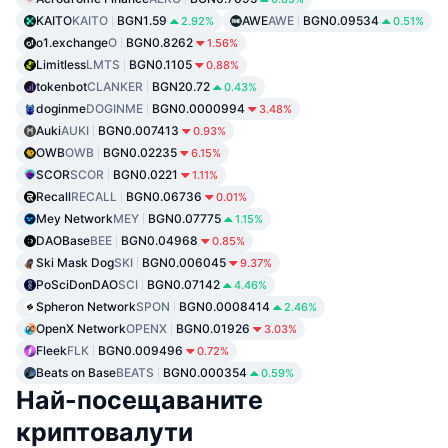
KAITO
KAITO
BGN1.59
AWE
AWE
BGN0.09534
2.92%
0.51%
o1.exchange
O
BGN0.8262
1.56%
Limitless
LMTS
BGN0.1105
0.88%
tokenbot
CLANKER
BGN20.72
0.43%
doginme
DOGINME
BGN0.0000994
3.48%
Auki
AUKI
BGN0.007413
0.93%
OWB
OWB
BGN0.02235
6.15%
SCOR
SCOR
BGN0.0221
1.11%
Recall
RECALL
BGN0.06736
0.01%
Mey Network
MEY
BGN0.07775
1.15%
DAOBase
BEE
BGN0.04968
0.85%
Ski Mask Dog
SKI
BGN0.006045
9.37%
PoSciDonDAO
SCI
BGN0.07142
4.46%
Spheron Network
SPON
BGN0.0008414
2.46%
OpenX Network
OPENX
BGN0.01926
3.03%
Fleek
FLK
BGN0.009496
0.72%
Beats on Base
BEATS
BGN0.000354
0.59%
Най-посещаваните
криптовалути