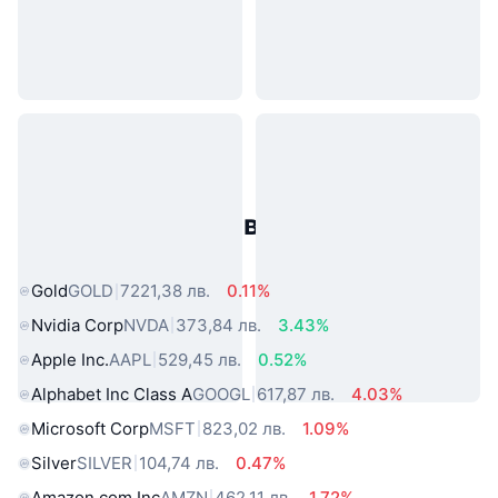
Популярни активи от реалния
свят
Gold
GOLD
7221,38 лв.
0.11%
Nvidia Corp
NVDA
373,84 лв.
3.43%
Apple Inc.
AAPL
529,45 лв.
0.52%
Alphabet Inc Class A
GOOGL
617,87 лв.
4.03%
Microsoft Corp
MSFT
823,02 лв.
1.09%
Silver
SILVER
104,74 лв.
0.47%
Amazon.com Inc
AMZN
462,11 лв.
1.72%