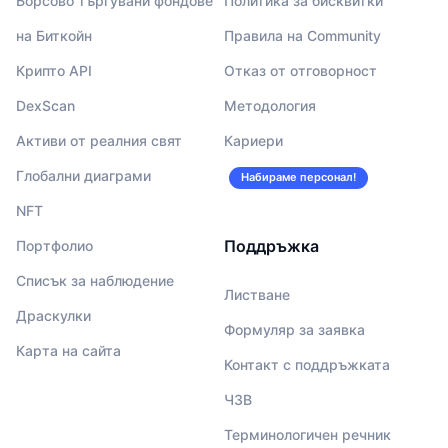
Борсово търгувани фондове
Политика за бисквитки
на Биткойн
Правила на Community
Крипто API
Отказ от отговорност
DexScan
Методология
Активи от реалния свят
Кариери
Глобални диаграми
Набираме персонал!
NFT
Поддръжка
Портфолио
Списък за наблюдение
Листване
Драскулки
Формуляр за заявка
Карта на сайта
Контакт с поддръжката
ЧЗВ
Терминологичен речник