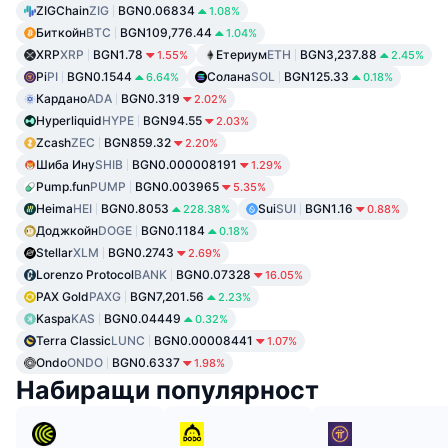
ZIGChain
ZIG
BGN0.06834
1.08%
Биткойн
BTC
BGN109,776.44
1.04%
XRP
XRP
BGN1.78
Етериум
ETH
BGN3,237.88
1.55%
2.45%
Pi
PI
BGN0.1544
Солана
SOL
BGN125.33
6.64%
0.18%
Кардано
ADA
BGN0.319
2.02%
Hyperliquid
HYPE
BGN94.55
2.03%
Zcash
ZEC
BGN859.32
2.20%
Шиба Ину
SHIB
BGN0.000008191
1.29%
Pump.fun
PUMP
BGN0.003965
5.35%
Heima
HEI
BGN0.8053
Sui
SUI
BGN1.16
228.38%
0.88%
Доджкойн
DOGE
BGN0.1184
0.18%
Stellar
XLM
BGN0.2743
2.69%
Lorenzo Protocol
BANK
BGN0.07328
16.05%
PAX Gold
PAXG
BGN7,201.56
2.23%
Kaspa
KAS
BGN0.04449
0.32%
Terra Classic
LUNC
BGN0.00008441
1.07%
Ondo
ONDO
BGN0.6337
1.98%
Набиращи популярност