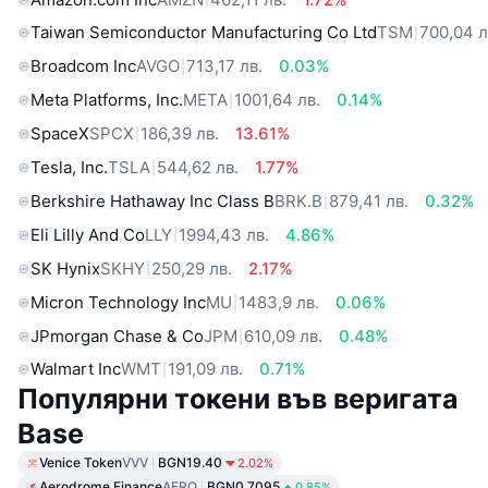
Taiwan Semiconductor Manufacturing Co Ltd
TSM
700,04 л
Broadcom Inc
AVGO
713,17 лв.
0.03%
Meta Platforms, Inc.
META
1001,64 лв.
0.14%
SpaceX
SPCX
186,39 лв.
13.61%
Tesla, Inc.
TSLA
544,62 лв.
1.77%
Berkshire Hathaway Inc Class B
BRK.B
879,41 лв.
0.32%
Eli Lilly And Co
LLY
1994,43 лв.
4.86%
SK Hynix
SKHY
250,29 лв.
2.17%
Micron Technology Inc
MU
1483,9 лв.
0.06%
JPmorgan Chase & Co
JPM
610,09 лв.
0.48%
Walmart Inc
WMT
191,09 лв.
0.71%
Популярни токени във веригата
Base
Venice Token
VVV
BGN19.40
2.02%
Aerodrome Finance
AERO
BGN0.7095
0.85%