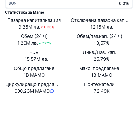
BGN
Набиращи популярност
Крипто ETF-и
Научете повече
CMC MCP
Статистика за Mamo
Пазарна капитализация
Ново
Отключена пазарна капитали
Борсово търгувани фондове на Биткойн
x402
Новини
9,35M лв.
12,15M лв.
0.36%
Крипто
Борсово търгувани фондове на Етериум
Обем (24 ч)
Обем/паз.кап. (24 ч)
Academy
1,26M лв.
13,57%
7.77%
Политика
FDV
Ликв./Паз. кап.
Технически анализ
Изследвания
15,57M лв.
25.79%
Спорт
Общо предлагане
макс. предлагане
RSI
Видеоклипове
1B MAMO
1B MAMO
Финанси
MACD
Циркулиращо предлагане
Притежатели
Терминологичен речник
600,23M MAMO
72,49K
Технологии
Уебсайт
Website
Whitepaper
Деривати
Кампании
Социални медии
NFT
Преглед
Airdrop събития
Договори
0x7300...0219fE
3.3
Рейтинг (CertiK)
Обща NFT статистика
Ликвидации
Диамантени награди
basescan.org