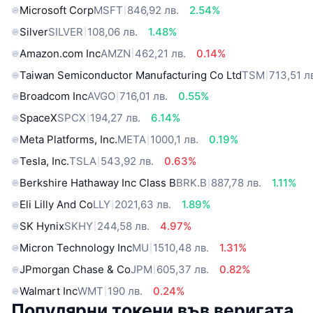
Microsoft Corp
MSFT
846,92 лв.
2.54%
Silver
SILVER
108,06 лв.
1.48%
Amazon.com Inc
AMZN
462,21 лв.
0.14%
Taiwan Semiconductor Manufacturing Co Ltd
TSM
713,51 л
Broadcom Inc
AVGO
716,01 лв.
0.55%
SpaceX
SPCX
194,27 лв.
6.14%
Meta Platforms, Inc.
META
1000,1 лв.
0.19%
Tesla, Inc.
TSLA
543,92 лв.
0.63%
Berkshire Hathaway Inc Class B
BRK.B
887,78 лв.
1.11%
Eli Lilly And Co
LLY
2021,63 лв.
1.89%
SK Hynix
SKHY
244,58 лв.
4.97%
Micron Technology Inc
MU
1510,48 лв.
1.31%
JPmorgan Chase & Co
JPM
605,37 лв.
0.82%
Walmart Inc
WMT
190 лв.
0.24%
Популярни токени във веригата