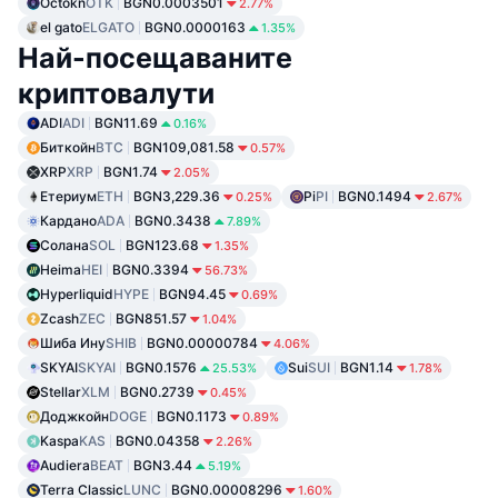
Octokn
OTK
BGN0.0003501
2.77%
el gato
ELGATO
BGN0.0000163
1.35%
Най-посещаваните
криптовалути
ADI
ADI
BGN11.69
0.16%
Биткойн
BTC
BGN109,081.58
0.57%
XRP
XRP
BGN1.74
2.05%
Етериум
ETH
BGN3,229.36
Pi
PI
BGN0.1494
0.25%
2.67%
Кардано
ADA
BGN0.3438
7.89%
Солана
SOL
BGN123.68
1.35%
Heima
HEI
BGN0.3394
56.73%
Hyperliquid
HYPE
BGN94.45
0.69%
Zcash
ZEC
BGN851.57
1.04%
Шиба Ину
SHIB
BGN0.00000784
4.06%
SKYAI
SKYAI
BGN0.1576
Sui
SUI
BGN1.14
25.53%
1.78%
Stellar
XLM
BGN0.2739
0.45%
Доджкойн
DOGE
BGN0.1173
0.89%
Kaspa
KAS
BGN0.04358
2.26%
Audiera
BEAT
BGN3.44
5.19%
Terra Classic
LUNC
BGN0.00008296
1.60%