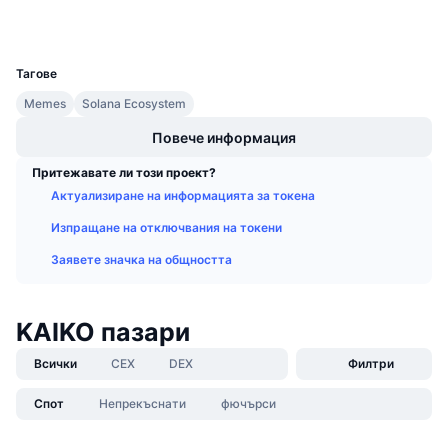
Предстоящи продажби
Проценти на финансиране
Научете и спечелете
UCID
36882
Тагове
Календари
Memes
Solana Ecosystem
Повече информация
ICO календар
Притежавате ли този проект?
Календар на събитията
Актуализиране на информацията за токена
Изпращане на отключвания на токени
Заявете значка на общността
KAIKO пазари
Всички
CEX
DEX
Филтри
Спот
Непрекъснати
фючърси