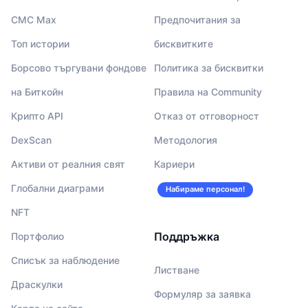
CMC Max
Предпочитания за
Топ истории
бисквитките
Борсово търгувани фондове
Политика за бисквитки
на Биткойн
Правила на Community
Крипто API
Отказ от отговорност
DexScan
Методология
Активи от реалния свят
Кариери
Глобални диаграми
Набираме персонал!
NFT
Поддръжка
Портфолио
Списък за наблюдение
Листване
Драскулки
Формуляр за заявка