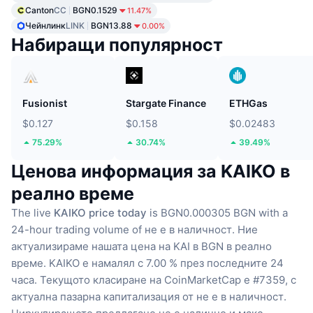
Canton
CC
BGN0.1529
11.47%
Чейнлинк
LINK
BGN13.88
0.00%
Набиращи популярност
Fusionist
Stargate Finance
ETHGas
$0.127
$0.158
$0.02483
75.29%
30.74%
39.49%
Ценова информация за KAIKO в
реално време
The live
KAIKO price today
is BGN0.000305 BGN with a
24-hour trading volume of не е в наличност.
Ние
актуализираме нашата цена на KAI в BGN в реално
време.
KAIKO е намалял с 7.00 % през последните 24
часа.
Текущото класиране на CoinMarketCap е #7359, с
актуална пазарна капитализация от не е в наличност.