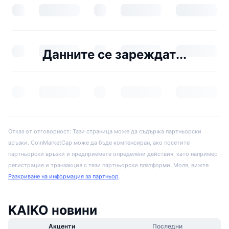
Данните се зареждат...
Отказ от отговорност: Тази страница може да съдържа партньорски
връзки. CoinMarketCap може да бъде компенсиран, ако посетите
партньорски връзки и предприемете определени действия, като например
регистрация и транзакция с тези партньорски платформи. Моля, вижте
Разкриване на информация за партньор
.
KAIKO новини
Акценти
Последни