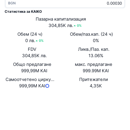
BGN
Набиращи популярност
Крипто ETF-и
Научете повече
CMC MCP
Статистика за KAIKO
Ново
Пазарна капитализация
Борсово търгувани фондове на Биткойн
x402
Новини
304,85K лв.
0%
Крипто
Борсово търгувани фондове на Етериум
Обем (24 ч)
Обем/паз.кап. (24 ч)
Academy
0 лв.
0%
0%
Политика
FDV
Ликв./Паз. кап.
Технически анализ
Изследвания
304,85K лв.
13.06%
Спорт
Общо предлагане
макс. предлагане
RSI
Видеоклипове
999,99M KAI
999.99M KAI
Финанси
MACD
Самоотчетено циркулиращо предлагане
Притежатели
Терминологичен речник
999,99M KAI
4,35K
Технологии
Уебсайт
Website
Деривати
Кампании
Социални медии
NFT
Преглед
Договори
2MuDS2...vjc6ir
Airdrop събития
Експлоръри
solscan.io
Обща NFT статистика
Ликвидации
Диамантени награди
Портфейли