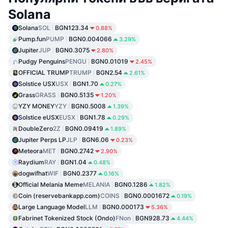
Solana
Solana
SOL
BGN123.34
0.88%
Pump.fun
PUMP
BGN0.004066
3.29%
Jupiter
JUP
BGN0.3075
2.80%
Pudgy Penguins
PENGU
BGN0.01019
2.45%
OFFICIAL TRUMP
TRUMP
BGN2.54
2.61%
Solstice USX
USX
BGN1.70
0.27%
Grass
GRASS
BGN0.5135
1.20%
YZY MONEY
YZY
BGN0.5008
1.39%
Solstice eUSX
EUSX
BGN1.78
0.29%
DoubleZero
2Z
BGN0.09419
1.89%
Jupiter Perps LP
JLP
BGN6.06
0.23%
Meteora
MET
BGN0.2742
2.90%
Raydium
RAY
BGN1.04
0.48%
dogwifhat
WIF
BGN0.2377
0.16%
Official Melania Meme
MELANIA
BGN0.1286
1.82%
Coin (reservebankapp.com)
COINS
BGN0.0001672
0.19%
Large Language Model
LLM
BGN0.000173
5.36%
Fabrinet Tokenized Stock (Ondo)
FNon
BGN928.73
4.44%