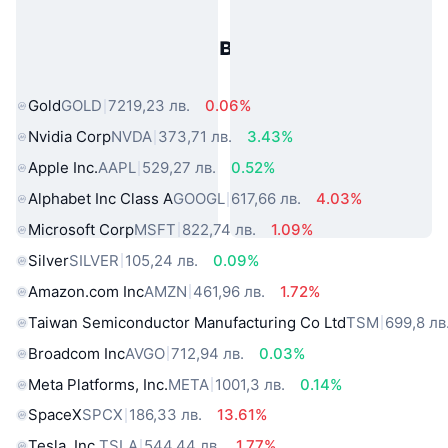
Популярни активи от реалния
свят
Gold
GOLD
7219,23 лв.
0.06%
Nvidia Corp
NVDA
373,71 лв.
3.43%
Apple Inc.
AAPL
529,27 лв.
0.52%
Alphabet Inc Class A
GOOGL
617,66 лв.
4.03%
Microsoft Corp
MSFT
822,74 лв.
1.09%
Silver
SILVER
105,24 лв.
0.09%
Amazon.com Inc
AMZN
461,96 лв.
1.72%
Taiwan Semiconductor Manufacturing Co Ltd
TSM
699,8 лв
Broadcom Inc
AVGO
712,94 лв.
0.03%
Meta Platforms, Inc.
META
1001,3 лв.
0.14%
SpaceX
SPCX
186,33 лв.
13.61%
Tesla, Inc.
TSLA
544,44 лв.
1.77%