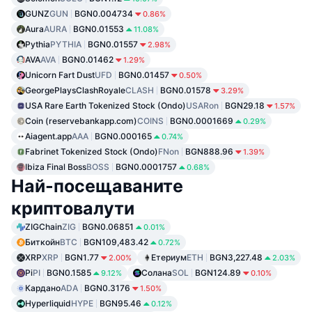
GUNZ
GUN
BGN0.004734
0.86%
Aura
AURA
BGN0.01553
11.08%
Pythia
PYTHIA
BGN0.01557
2.98%
AVA
AVA
BGN0.01462
1.29%
Unicorn Fart Dust
UFD
BGN0.01457
0.50%
GeorgePlaysClashRoyale
CLASH
BGN0.01578
3.29%
USA Rare Earth Tokenized Stock (Ondo)
USARon
BGN29.18
1.57%
Coin (reservebankapp.com)
COINS
BGN0.0001669
0.29%
Aiagent.app
AAA
BGN0.000165
0.74%
Fabrinet Tokenized Stock (Ondo)
FNon
BGN888.96
1.39%
Ibiza Final Boss
BOSS
BGN0.0001757
0.68%
Най-посещаваните
криптовалути
ZIGChain
ZIG
BGN0.06851
0.01%
Биткойн
BTC
BGN109,483.42
0.72%
XRP
XRP
BGN1.77
Етериум
ETH
BGN3,227.48
2.00%
2.03%
Pi
PI
BGN0.1585
Солана
SOL
BGN124.89
9.12%
0.10%
Кардано
ADA
BGN0.3176
1.50%
Hyperliquid
HYPE
BGN95.46
0.12%