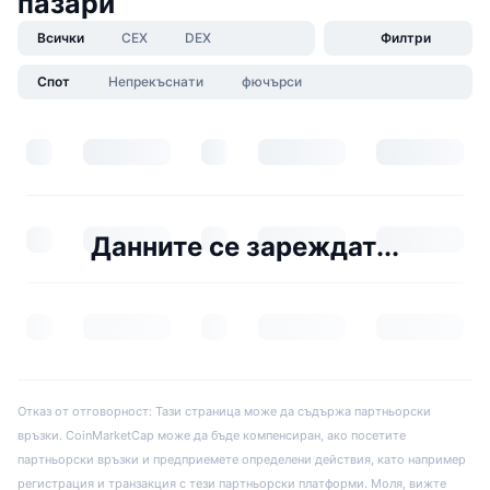
пазари
Всички
CEX
DEX
Филтри
Спот
Непрекъснати
фючърси
Данните се зареждат...
Отказ от отговорност: Тази страница може да съдържа партньорски
връзки. CoinMarketCap може да бъде компенсиран, ако посетите
партньорски връзки и предприемете определени действия, като например
регистрация и транзакция с тези партньорски платформи. Моля, вижте