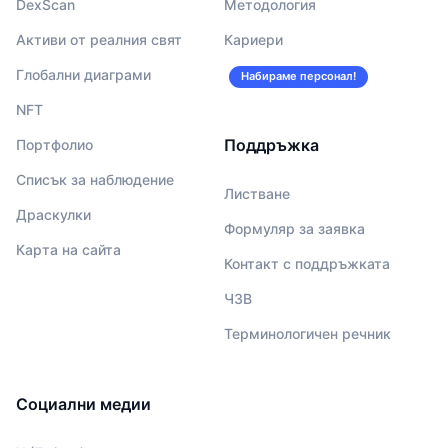
DexScan
Методология
Активи от реалния свят
Кариери
Глобални диаграми
Набираме персонал!
NFT
Поддръжка
Портфолио
Списък за наблюдение
Листване
Драскулки
Формуляр за заявка
Карта на сайта
Контакт с поддръжката
ЧЗВ
Терминологичен речник
Социални медии