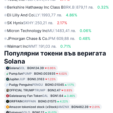
Berkshire Hathaway Inc Class B
BRK.B
879,11 лв.
0.32%
Eli Lilly And Co
LLY
1993,77 лв.
4.86%
SK Hynix
SKHY
250,21 лв.
2.17%
Micron Technology Inc
MU
1483,41 лв.
0.06%
JPmorgan Chase & Co
JPM
609,88 лв.
0.48%
Walmart Inc
WMT
191,03 лв.
0.71%
Популярни токени във веригата
Solana
Solana
SOL
BGN124.39
0.95%
Pump.fun
PUMP
BGN0.003935
4.02%
Jupiter
JUP
BGN0.3163
1.23%
Pudgy Penguins
PENGU
BGN0.01045
1.17%
OFFICIAL TRUMP
TRUMP
BGN2.47
0.93%
Galatasaray Fan Token
GAL
BGN1.64
3.46%
GRIFFAIN
GRIFFAIN
BGN0.01575
4.22%
Amazon tokenized stock (xStock)
AMZNX
BGN462.39
2.01%
Solomon
SOLO
BGN1.12
15.07%