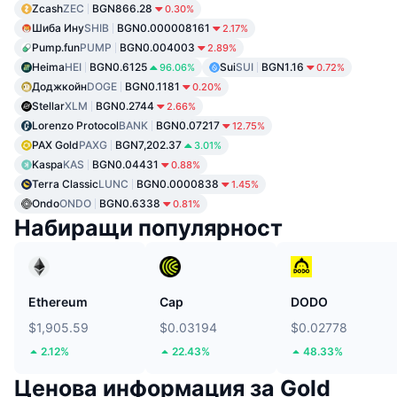
Zcash
ZEC
BGN866.28
0.30%
Шиба Ину
SHIB
BGN0.000008161
2.17%
Pump.fun
PUMP
BGN0.004003
2.89%
Heima
HEI
BGN0.6125
Sui
SUI
BGN1.16
96.06%
0.72%
Доджкойн
DOGE
BGN0.1181
0.20%
Stellar
XLM
BGN0.2744
2.66%
Lorenzo Protocol
BANK
BGN0.07217
12.75%
PAX Gold
PAXG
BGN7,202.37
3.01%
Kaspa
KAS
BGN0.04431
0.88%
Terra Classic
LUNC
BGN0.0000838
1.45%
Ondo
ONDO
BGN0.6338
0.81%
Набиращи популярност
Ethereum
Cap
DODO
$1,905.59
$0.03194
$0.02778
2.12%
22.43%
48.33%
Ценова информация за Gold