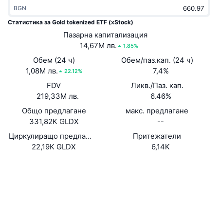
Набиращи популярност
BGN
Крипто ETF-и
Научете повече
CMC MCP
Статистика за Gold tokenized ETF (xStock)
Ново
Борсово търгувани фондове на Биткойн
Пазарна капитализация
x402
Новини
14,67M лв.
1.85%
Крипто
Борсово търгувани фондове на Етериум
Обем (24 ч)
Обем/паз.кап. (24 ч)
Academy
1,08M лв.
7,4%
22.12%
Политика
Технически анализ
FDV
Ликв./Паз. кап.
Изследвания
219,33M лв.
6.46%
Спорт
RSI
Видеоклипове
Общо предлагане
макс. предлагане
331,82K GLDX
--
Финанси
MACD
Терминологичен речник
Циркулиращо предлагане
Притежатели
22,19K GLDX
6,14K
Технологии
Деривати
Кампании
Уебсайт
Website
Социални медии
NFT
Преглед
Airdrop събития
Xsv9hR...wtD3re
Договори
Обща NFT статистика
Ликвидации
Диамантени награди
solscan.io