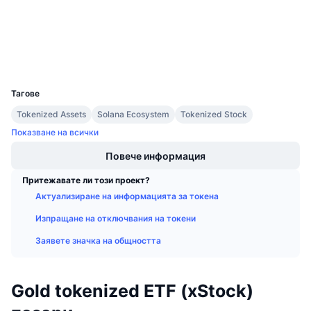
Експлоръри
Предстоящи продажби
Проценти на финансиране
Научете и спечелете
Портфейли
Календари
UCID
37024
Тагове
ICO календар
Tokenized Assets
Solana Ecosystem
Tokenized Stock
Календар на събитията
Показване на всички
Повече информация
Притежавате ли този проект?
Актуализиране на информацията за токена
Изпращане на отключвания на токени
Заявете значка на общността
Gold tokenized ETF (xStock)