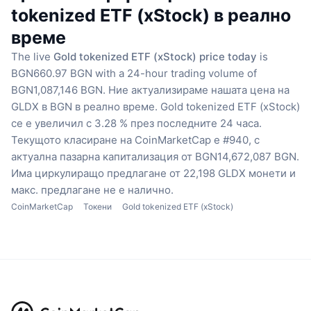
tokenized ETF (xStock) в реално
време
The live
Gold tokenized ETF (xStock) price today
is
BGN660.97 BGN with a 24-hour trading volume of
BGN1,087,146 BGN.
Ние актуализираме нашата цена на
GLDX в BGN в реално време.
Gold tokenized ETF (xStock)
се е увеличил с 3.28 % през последните 24 часа.
Текущото класиране на CoinMarketCap е #940, с
актуална пазарна капитализация от BGN14,672,087 BGN.
Има циркулиращо предлагане от 22,198 GLDX монети
и
макс. предлагане не е налично.
CoinMarketCap
Токени
Gold tokenized ETF (xStock)